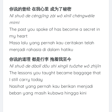
你说的曾经 在我心里 成为了秘密
Nǐ shuō de céngjīng zài wǒ xīnlǐ chéngwéile
mìmì
The past you spoke of has become a secret in
my heart
Masa lalu yang pernah kau ceritakan telah
menjadi rahasia di dalam hatiku
你说的道理 都是行李 拖着我至今
Nǐ shuō de dàolǐ dōu shì xíngli tuōzhe wǒ zhìjīn
The lessons you taught became baggage that
I still carry today
Nasihat yang pernah kau berikan menjadi
beban yang masih kubawa hingga kini