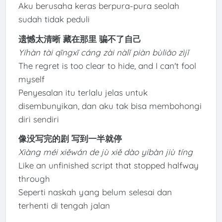
Aku berusaha keras berpura-pura seolah
sudah tidak peduli
遗憾太清晰 藏在那里 骗不了自己
Yíhàn tài qīngxī cáng zài nàlǐ piàn bùliǎo zìjǐ
The regret is too clear to hide, and I can't fool
myself
Penyesalan itu terlalu jelas untuk
disembunyikan, dan aku tak bisa membohongi
diri sendiri
像没写完的剧 写到一半就停
Xiàng méi xiěwán de jù xiě dào yíbàn jiù tíng
Like an unfinished script that stopped halfway
through
Seperti naskah yang belum selesai dan
terhenti di tengah jalan