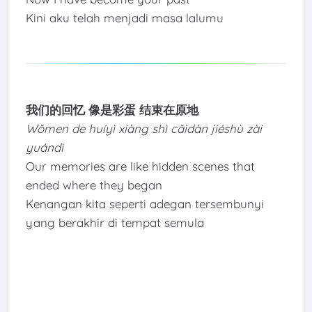
Kini aku telah menjadi masa lalumu
我们的回忆 像是彩蛋 结束在原地
Wǒmen de huíyì xiàng shì cǎidàn jiéshù zài
yuándì
Our memories are like hidden scenes that
ended where they began
Kenangan kita seperti adegan tersembunyi
yang berakhir di tempat semula