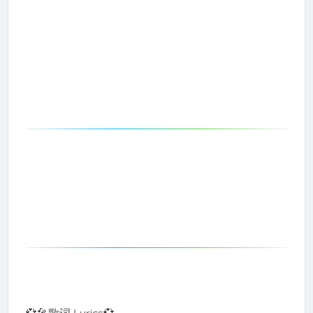
💞🎤歌词 Lyrics💞