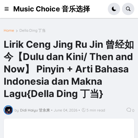
Music Choice 音乐选择
Home
Della Ding 丁当
Lirik Ceng Jing Ru Jin 曾经如
今【Dulu dan Kini/ Then and
Now】 Pinyin + Arti Bahasa
Indonesia dan Makna
Lagu{Della Ding 丁当}
by
Didi Haiyu 甘永来
•
June 04, 2026
•
5 min read
0