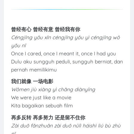
曾经有心 曾经有意 曾经我有你
Céngjīng yǒu xīn céngjīng yǒu yì céngjīng wǒ
yǒu nǐ
Once I cared, once I meant it, once I had you
Dulu aku sungguh peduli, sungguh berniat, dan
pernah memilikimu
我们就像 一场电影
Wǒmen jiù xiàng yì chǎng diànyǐng
We were just like a movie
Kita bagaikan sebuah film
再多反转 再多努力 还是留不住你
Zài duō fǎnzhuǎn zài duō nǔlì háishì liú bù zhù
nǐ