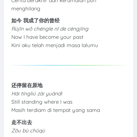
Cerita berakhir dan keramaian pun
menghilang
如今 我成了你的曾经
Rújīn wǒ chéngle nǐ de céngjīng
Now I have become your past
Kini aku telah menjadi masa lalumu
还停留在原地
Hái tíngliú zài yuándì
Still standing where I was
Masih terdiam di tempat yang sama
走不出去
Zǒu bù chūqù