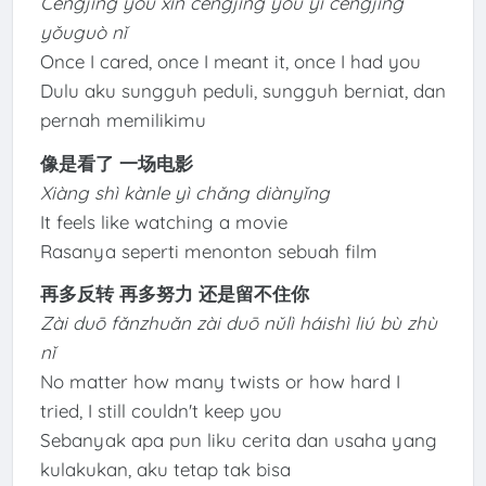
Céngjīng yǒu xīn céngjīng yǒu yì céngjīng
yǒuguò nǐ
Once I cared, once I meant it, once I had you
Dulu aku sungguh peduli, sungguh berniat, dan
pernah memilikimu
像是看了 一场电影
Xiàng shì kànle yì chǎng diànyǐng
It feels like watching a movie
Rasanya seperti menonton sebuah film
再多反转 再多努力 还是留不住你
Zài duō fǎnzhuǎn zài duō nǔlì háishì liú bù zhù
nǐ
No matter how many twists or how hard I
tried, I still couldn't keep you
Sebanyak apa pun liku cerita dan usaha yang
kulakukan, aku tetap tak bisa