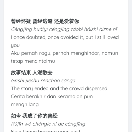
曾经怀疑 曾经逃避 还是爱着你
Céngjīng huáiyí céngjīng táobì háishì àizhe nǐ
I once doubted, once avoided it, but I still loved
you
Aku pernah ragu, pernah menghindar, namun
tetap mencintaimu
故事结束 人潮散去
Gùshi jiéshù réncháo sànqù
The story ended and the crowd dispersed
Cerita berakhir dan keramaian pun
menghilang
如今 我成了你的曾经
Rújīn wǒ chéngle nǐ de céngjīng
Now I have become your past