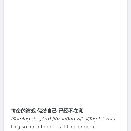
拼命的演戏 假装自己 已经不在意
Pīnmìng de yǎnxì jiǎzhuāng zìjǐ yǐjīng bù zàiyì
I try so hard to act as if I no longer care