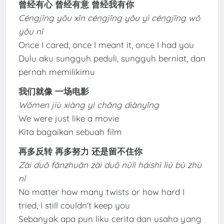
曾经有心 曾经有意 曾经我有你
Céngjīng yǒu xīn céngjīng yǒu yì céngjīng wǒ
yǒu nǐ
Once I cared, once I meant it, once I had you
Dulu aku sungguh peduli, sungguh berniat, dan
pernah memilikimu
我们就像 一场电影
Wǒmen jiù xiàng yì chǎng diànyǐng
We were just like a movie
Kita bagaikan sebuah film
再多反转 再多努力 还是留不住你
Zài duō fǎnzhuǎn zài duō nǔlì háishì liú bù zhù
nǐ
No matter how many twists or how hard I
tried, I still couldn't keep you
Sebanyak apa pun liku cerita dan usaha yang