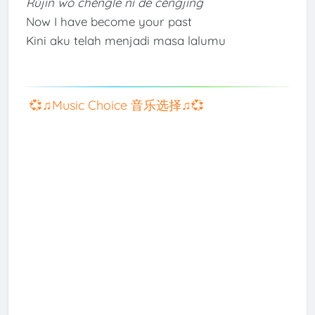
Rújīn wǒ chéngle nǐ de céngjīng
Now I have become your past
Kini aku telah menjadi masa lalumu
💞♫Music Choice 音乐选择♫💞