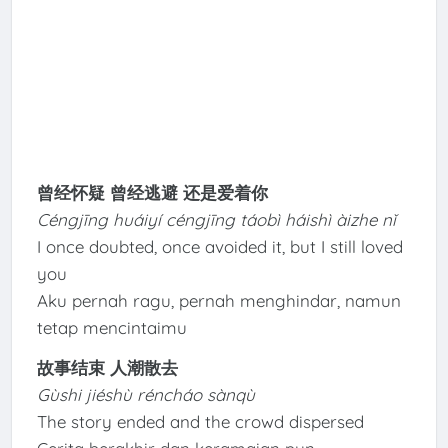
曾经怀疑 曾经逃避 还是爱着你
Céngjīng huáiyí céngjīng táobì háishì àizhe nǐ
I once doubted, once avoided it, but I still loved
you
Aku pernah ragu, pernah menghindar, namun
tetap mencintaimu
故事结束 人潮散去
Gùshi jiéshù réncháo sànqù
The story ended and the crowd dispersed