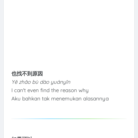
也找不到原因
Yě zhǎo bù dào yuányīn
I can't even find the reason why
Aku bahkan tak menemukan alasannya