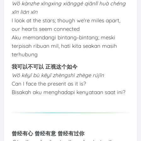
Wǒ kànzhe xīngxing xiānggé qiānlǐ huà chéng
xīn lián xīn
I look at the stars; though we're miles apart,
our hearts seem connected
Aku memandangi bintang-bintang; meski
terpisah ribuan mil, hati kita seakan masih
terhubung
我可以不可以 正视这个如今
Wǒ kěyǐ bù kěyǐ zhèngshì zhège rújīn
Can I face the present as it is?
Bisakah aku menghadapi kenyataan saat ini?
曾经有心 曾经有意 曾经有过你