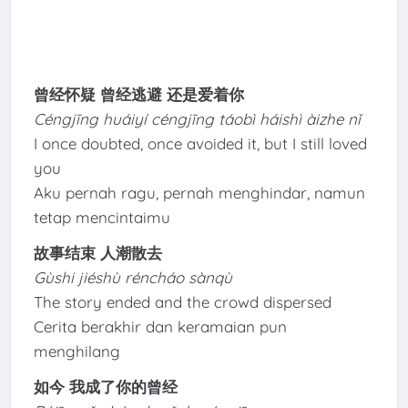
曾经怀疑 曾经逃避 还是爱着你
Céngjīng huáiyí céngjīng táobì háishì àizhe nǐ
I once doubted, once avoided it, but I still loved
you
Aku pernah ragu, pernah menghindar, namun
tetap mencintaimu
故事结束 人潮散去
Gùshi jiéshù réncháo sànqù
The story ended and the crowd dispersed
Cerita berakhir dan keramaian pun
menghilang
如今 我成了你的曾经