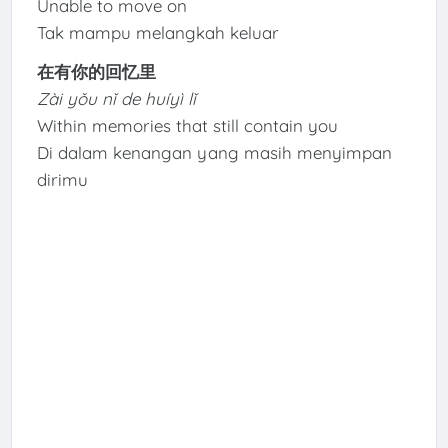
Unable to move on
Tak mampu melangkah keluar
在有你的回忆里
Zài yǒu nǐ de huíyì lǐ
Within memories that still contain you
Di dalam kenangan yang masih menyimpan
dirimu