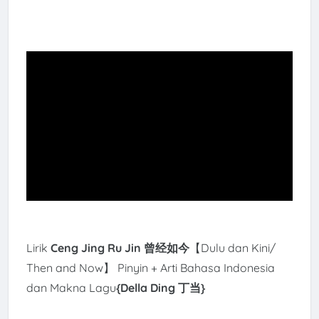
Lirik
Ceng Jing Ru Jin 曾经如今
【Dulu dan Kini/
Then and Now】 Pinyin + Arti Bahasa Indonesia
dan Makna Lagu
{Della Ding 丁当
}