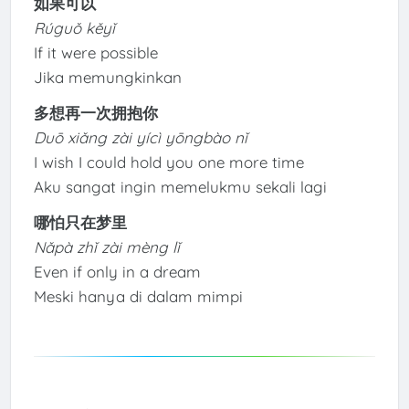
如果可以
Rúguǒ kěyǐ
If it were possible
Jika memungkinkan
多想再一次拥抱你
Duō xiǎng zài yícì yōngbào nǐ
I wish I could hold you one more time
Aku sangat ingin memelukmu sekali lagi
哪怕只在梦里
Nǎpà zhǐ zài mèng lǐ
Even if only in a dream
Meski hanya di dalam mimpi