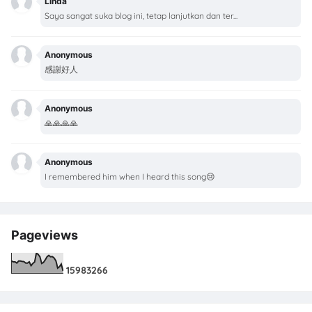
Linda
Saya sangat suka blog ini, tetap lanjutkan dan ter...
Anonymous
感謝好人
Anonymous
🙏🙏🙏🙏
Anonymous
I remembered him when I heard this song😢
Pageviews
1
5
9
8
3
2
6
6