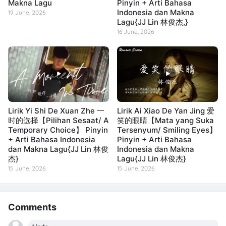
Makna Lagu
Pinyin + Arti Bahasa
Indonesia dan Makna
19 June, 2026
Lagu{JJ Lin 林俊杰,}
16 June, 2026
Lirik Yi Shi De Xuan Zhe 一
Lirik Ai Xiao De Yan Jing 爱
时的选择【Pilihan Sesaat/ A
笑的眼睛【Mata yang Suka
Temporary Choice】 Pinyin
Tersenyum/ Smiling Eyes】
+ Arti Bahasa Indonesia
Pinyin + Arti Bahasa
dan Makna Lagu{JJ Lin 林俊
Indonesia dan Makna
杰}
Lagu{JJ Lin 林俊杰}
15 June, 2026
15 June, 2026
Comments