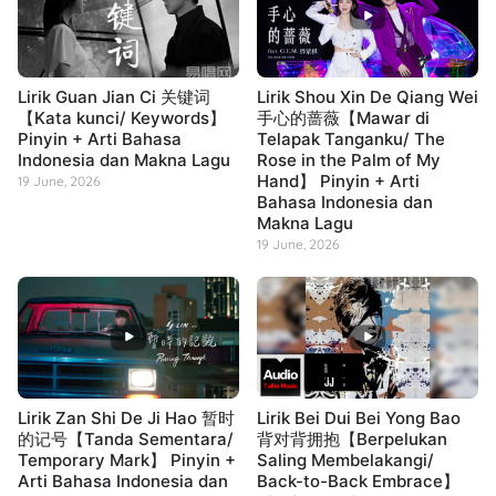
Lirik Guan Jian Ci 关键词
Lirik Shou Xin De Qiang Wei
【Kata kunci/ Keywords】
手心的蔷薇【Mawar di
Pinyin + Arti Bahasa
Telapak Tanganku/ The
Indonesia dan Makna Lagu
Rose in the Palm of My
Hand】 Pinyin + Arti
19 June, 2026
Bahasa Indonesia dan
Makna Lagu
19 June, 2026
Lirik Zan Shi De Ji Hao 暂时
Lirik Bei Dui Bei Yong Bao
的记号【Tanda Sementara/
背对背拥抱【Berpelukan
Temporary Mark】 Pinyin +
Saling Membelakangi/
Arti Bahasa Indonesia dan
Back-to-Back Embrace】