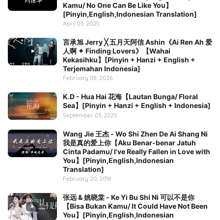
Kamu/ No One Can Be Like You】
[Pinyin,English,Indonesian Translation]
April 03, 2025
言承旭 Jerry ╳ 五月天阿信 Ashin《Ai Ren Ah 爱
人啊 ✦ Finding Lovers》【Wahai
Kekasihku】[Pinyin + Hanzi + English +
Terjemahan Indonesia]
February 08, 2026
K.D - Hua Hai 花海【Lautan Bunga/ Floral
Sea】[Pinyin + Hanzi + English + Indonesia]
September 03, 2025
Wang Jie 王杰 - Wo Shi Zhen De Ai Shang Ni
我是真的爱上你【Aku Benar-benar Jatuh
Cinta Padamu/ I've Really Fallen in Love with
You】[Pinyin,English,Indonesian
Translation]
February 20, 2018
张远 & 姚晓棠 - Ke Yi Bu Shi Ni 可以不是你
【Bisa Bukan Kamu/ It Could Have Not Been
You】[Pinyin,English,Indonesian