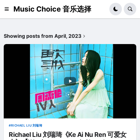
Music Choice 音乐选择
Showing posts from April, 2023
RICHAEL LIU 刘瑞琦
Richael Liu 刘瑞琦《Ke Ai Nu Ren 可爱女