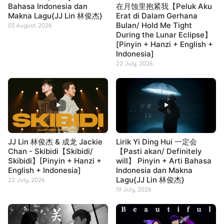
Bahasa Indonesia dan
在月蚀里抱紧我【Peluk Aku
Makna Lagu{JJ Lin 林俊杰}
Erat di Dalam Gerhana
Bulan/ Hold Me Tight
03 August, 2026
During the Lunar Eclipse】
[Pinyin + Hanzi + English +
Indonesia]
22 July, 2026
JJ Lin 林俊杰 & 成龙 Jackie
Lirik Yi Ding Hui 一定会
Chan - Skibidi【Skibidi/
【Pasti akan/ Definitely
Skibidi】[Pinyin + Hanzi +
will】 Pinyin + Arti Bahasa
English + Indonesia]
Indonesia dan Makna
Lagu{JJ Lin 林俊杰}
22 July, 2026
19 July, 2026