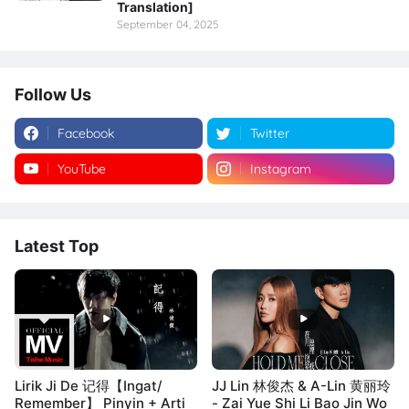
Translation]
September 04, 2025
Follow Us
Facebook
Twitter
YouTube
Instagram
Latest Top
Lirik Ji De 记得【Ingat/
JJ Lin 林俊杰 & A-Lin 黄丽玲
Remember】 Pinyin + Arti
- Zai Yue Shi Li Bao Jin Wo