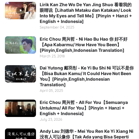
Lirik Kan Zhe Wo De Yan Jing Shuo 看着我的
眼睛说【Lihatlah Mataku dan Katakan/ Look
Into My Eyes and Tell Me】[Pinyin + Hanzi +
English + Indonesia]
September 04, 2025
Eric Chou 周兴哲 - Ni Hao Bu Hao 你 好不好
【Apa Kabarmu/ How Have You Been】
[Pinyin,English,Indonesian Translation]
March 23, 2018
Dai Yutong 戴羽彤 - Ke Yi Bu Shi Ni 可以不是你
【Bisa Bukan Kamu/ It Could Have Not Been
You】[Pinyin,English,Indonesian
Translation]
April 05, 2025
Eric Chou 周兴哲 - All For You【Semuanya
Untukmu/ All For You】[Pinyin + Hanzi +
English + Indonesia]
July 23, 2026
Andy Lau 刘德华 - Mei You Ren Ke Yi Xiang Ni
没有人可以像你【Tak Ada yang Bisa Seperti