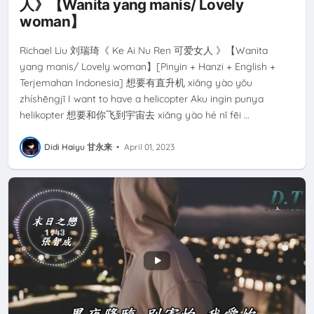
人》【Wanita yang manis/ Lovely
woman】
Richael Liu 刘瑞琦《 Ke Ai Nu Ren 可爱女人 》【Wanita
yang manis/ Lovely woman】[Pinyin + Hanzi + English +
Terjemahan Indonesia] 想要有直升机 xiǎng yào yǒu
zhíshēngjī I want to have a helicopter Aku ingin punya
helikopter 想要和你飞到宇宙去 xiǎng yào hé nǐ fēi …
Didi Haiyu 甘永来
•
April 01, 2023