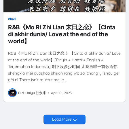
R&B
R&B《Mo Ri Zhi Lian 末日之恋》【Cinta
di akhir dunia/ Love at the end of the
world】
R&B《 Mo Ri Zhi Lian 末日之恋 》【Cinta di akhir dunia/ Love
at the end of the world】[Pinyin + Hanzi + English +
Terjemahan Indonesia] 剩下没多少时间 让我再唱一首歌给你
shèngxià méi duōshǎo shíjiān ràng wǒ zài chàng yì shǒu gē
gěi nǐ There isn’t much time le…
Didi Haiyu 甘永来
•
April 01, 2023
Load More