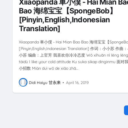
Xiiaopanda 車小僕 - Hai Mian Ba
Bao 海绵宝宝【SpongeBob】
[Pinyin,English,Indonesian
Translation]
Xiiaopanda 車小僕 - Hai Mian Bao Bao 海绵宝宝【SpongeB
[Pinyin,English,Indonesian Translation] 作词：小小苏 作曲
小苏 编曲：上官芳 我喜欢你冷冷态度 Wǒ xǐhuān nǐ lěng lěn
tàidù I like your cold attitude Ku suka sikap dinginmu 面
小招数 Miàn duì wǒ de xiǎo zhā…
Didi Haiyu 甘永来
•
April 16, 2019