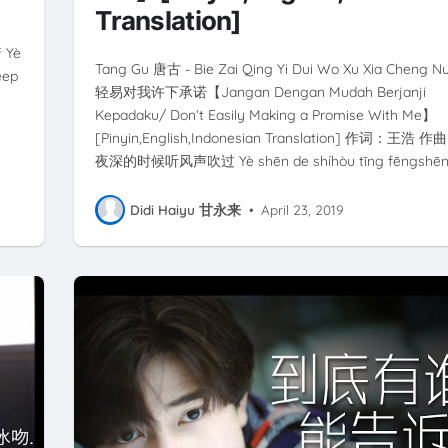
Translation]
 Yè
Tang Gu 唐古 - Bie Zai Qing Yi Dui Wo Xu Xia Cheng 
eep
轻易对我许下承诺【Jangan Dengan Mudah Berjanji
Kepadaku/ Don’t Easily Making a Promise With Me】
[Pinyin,English,Indonesian Translation] 作词：王浩
夜深的时候听风声吹过 Yè shēn de shíhòu tīng fēngshē
Didi Haiyu 甘永来
•
April 23, 2019