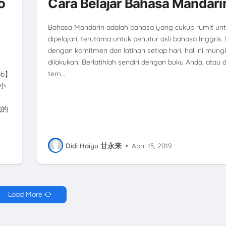
o
Cara Belajar Bahasa Mandari
Bahasa Mandarin adalah bahasa yang cukup rumit un
dipelajari, terutama untuk penutur asli bahasa Inggris
dengan komitmen dan latihan setiap hari, hal ini mung
dilakukan. Berlatihlah sendiri dengan buku Anda, atau
tem…
ob】
：小
g
对我的
Didi Haiyu 甘永来
•
April 15, 2019
Load More