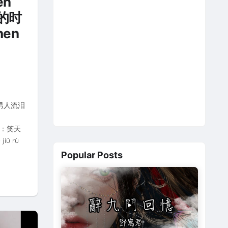
en
泪的时
hen
u 当男人流泪
 作曲：笑天
iǔ rù
Popular Posts