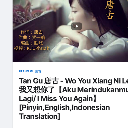
TANG GU 唐古
Tan Gu 唐古 - Wo You Xiang Ni L
我又想你了【Aku Merindukanm
Lagi/ I Miss You Again】
[Pinyin,English,Indonesian
Translation]