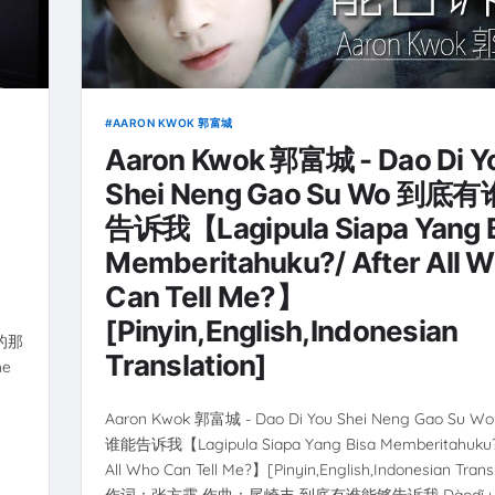
AARON KWOK 郭富城
Aaron Kwok 郭富城 - Dao Di Y
】
Shei Neng Gao Su Wo 到底
告诉我【Lagipula Siapa Yang 
Memberitahuku?/ After All 
Can Tell Me?】
[Pinyin,English,Indonesian
手的那
Translation]
he
Aaron Kwok 郭富城 - Dao Di You Shei Neng Gao Su 
谁能告诉我【Lagipula Siapa Yang Bisa Memberitahuku?
All Who Can Tell Me?】[Pinyin,English,Indonesian Trans
作词：张方露 作曲：尾崎丰 到底有谁能够告诉我 Dàodǐ yǒu