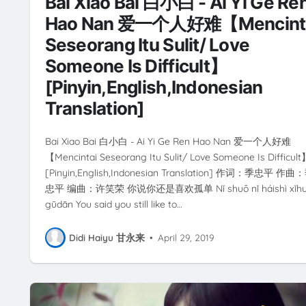
Bai Xiao Bai 白小白 - Ai Yi Ge Re
Hao Nan 爱一个人好难【Mencint
Seseorang Itu Sulit/ Love
Someone Is Difficult】
[Pinyin,English,Indonesian
Translation]
Bai Xiao Bai 白小白 - Ai Yi Ge Ren Hao Nan 爱一个人好难
【Mencintai Seseorang Itu Sulit/ Love Someone Is Difficult
[Pinyin,English,Indonesian Translation] 作词：季忠平 作曲
忠平 编曲：许笑荣 你说你还是喜欢孤单 Nǐ shuō nǐ háishì xǐhu
gūdān You said you still like to…
Didi Haiyu 甘永来
•
April 29, 2019