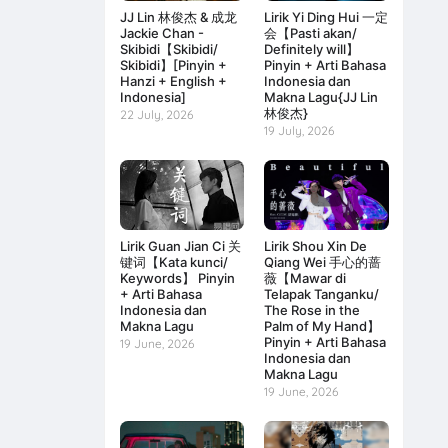
JJ Lin 林俊杰 & 成龙
Lirik Yi Ding Hui 一定
Jackie Chan -
会【Pasti akan/
Skibidi【Skibidi/
Definitely will】
Skibidi】[Pinyin +
Pinyin + Arti Bahasa
Hanzi + English +
Indonesia dan
Indonesia]
Makna Lagu{JJ Lin
林俊杰}
22 July, 2026
19 July, 2026
Lirik Guan Jian Ci 关
Lirik Shou Xin De
键词【Kata kunci/
Qiang Wei 手心的蔷
Keywords】 Pinyin
薇【Mawar di
+ Arti Bahasa
Telapak Tanganku/
Indonesia dan
The Rose in the
Makna Lagu
Palm of My Hand】
Pinyin + Arti Bahasa
19 June, 2026
Indonesia dan
Makna Lagu
19 June, 2026