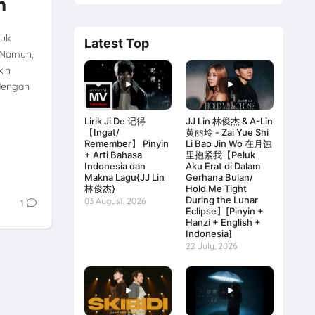
n
tuk
Latest Top
. Namun,
kin
 dengan
Lirik Ji De 记得
JJ Lin 林俊杰 & A-Lin
【Ingat/
黄丽玲 - Zai Yue Shi
Remember】 Pinyin
Li Bao Jin Wo 在月蚀
+ Arti Bahasa
里抱紧我【Peluk
Indonesia dan
Aku Erat di Dalam
Makna Lagu{JJ Lin
Gerhana Bulan/
林俊杰}
Hold Me Tight
During the Lunar
03 August, 2026
1
Eclipse】[Pinyin +
Hanzi + English +
Indonesia]
22 July, 2026