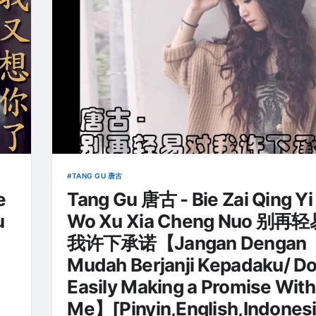
TANG GU 唐古
e
Tang Gu 唐古 - Bie Zai Qing Yi
u
Wo Xu Xia Cheng Nuo 别再
我许下承诺【Jangan Dengan
Mudah Berjanji Kepadaku/ Do
Easily Making a Promise With
Me】[Pinyin,English,Indones