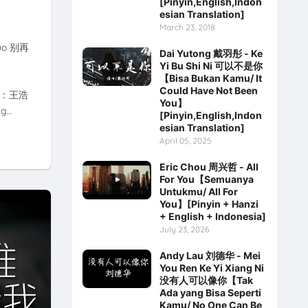
[Pinyin,English,Indon
esian Translation]
March 23, 2018
Nuo 别再
Dai Yutong 戴羽彤 - Ke
Yi Bu Shi Ni 可以不是你
【Bisa Bukan Kamu/ It
Could Have Not Been
 作曲：王浩
You】
ng…
[Pinyin,English,Indon
esian Translation]
April 05, 2025
Eric Chou 周兴哲 - All
For You【Semuanya
Untukmu/ All For
You】[Pinyin + Hanzi
+ English + Indonesia]
July 23, 2026
Andy Lau 刘德华 - Mei
You Ren Ke Yi Xiang Ni
没有人可以像你【Tak
Ada yang Bisa Seperti
Kamu/ No One Can Be