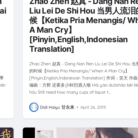
n
Zhao Zhen 赵真 - Dang Nan R
ai
Liu Lei De Shi Hou 当男人流
候【Ketika Pria Menangis/ W
A Man Cry】
[Pinyin,English,Indonesian
Translation]
Zhao Zhen 赵真 - Dang Nan Ren Liu Lei De Shi Ho
】
的时候【Ketika Pria Menangis/ When A Man Cry】
：季
[Pinyin,English,Indonesian Translation] 作词：笑天
ān
编曲：方辉 还要多少杯烈酒入喉 Hái yào duōshǎo bēi liè j
hóu Still need how many cups of liquor t…
Didi Haiyu 甘永来
•
April 26, 2019