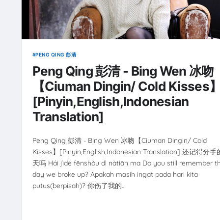
PENG QING 彭清
Peng Qing 彭清 - Bing Wen 冰吻
【Ciuman Dingin/ Cold Kisses
[Pinyin,English,Indonesian
Translation]
Peng Qing 彭清 - Bing Wen 冰吻【Ciuman Dingin/ Cold
Kisses】[Pinyin,English,Indonesian Translation] 还记得分
天吗 Hái jìdé fēnshǒu dì nàtiān ma Do you still remember t
day we broke up? Apakah masih ingat pada hari kita
putus(berpisah)? 你伤了我的…