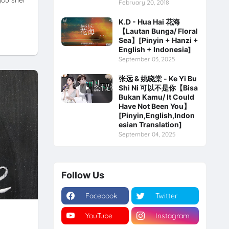
February 20, 2018
K.D - Hua Hai 花海
【Lautan Bunga/ Floral
Sea】[Pinyin + Hanzi +
English + Indonesia]
September 03, 2025
张远 & 姚晓棠 - Ke Yi Bu
Shi Ni 可以不是你【Bisa
Bukan Kamu/ It Could
Have Not Been You】
[Pinyin,English,Indon
esian Translation]
September 04, 2025
Follow Us
Facebook
Twitter
YouTube
Instagram