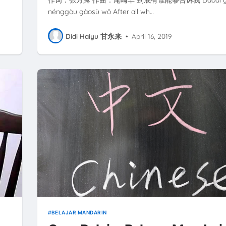
nénggòu gàosù wǒ After all wh…
Didi Haiyu 甘永来
•
April 16, 2019
BELAJAR MANDARIN