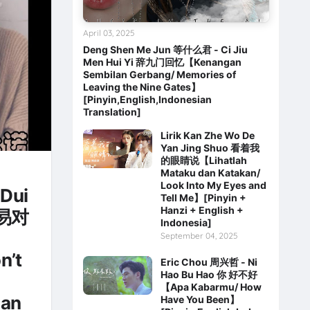
April 03, 2025
Deng Shen Me Jun 等什么君 - Ci Jiu
Men Hui Yi 辞九门回忆【Kenangan
Sembilan Gerbang/ Memories of
Leaving the Nine Gates】
[Pinyin,English,Indonesian
Translation]
Lirik Kan Zhe Wo De
Yan Jing Shuo 看着我
的眼睛说【Lihatlah
Mataku dan Katakan/
Look Into My Eyes and
 Dui
Tell Me】[Pinyin +
Hanzi + English +
轻易对
Indonesia]
September 04, 2025
n’t
Eric Chou 周兴哲 - Ni
Hao Bu Hao 你 好不好
【Apa Kabarmu/ How
ian
Have You Been】