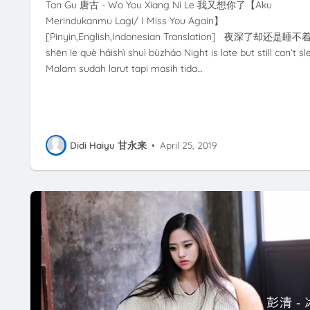
Tan Gu 唐古 - Wo You Xiang Ni Le 我又想你了【Aku
Merindukanmu Lagi/ I Miss You Again】
[Pinyin,English,Indonesian Translation] 夜深了却还是睡不着
shēn le què háishì shuì bùzháo Night is late but still can’t sl
Malam sudah larut tapi masih tida…
Didi Haiyu 甘永来
•
April 25, 2019