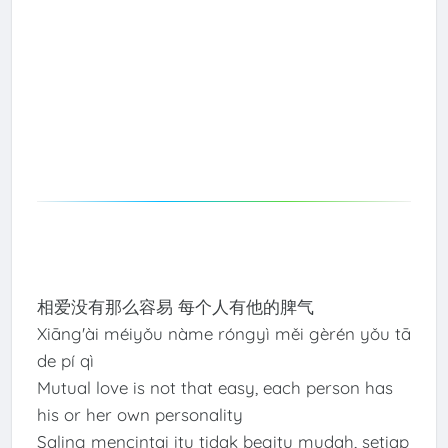
相爱没有那么容易 每个人有他的脾气
Xiāng'ài méiyǒu nàme róngyì měi gèrén yǒu tā
de pí qì
Mutual love is not that easy, each person has
his or her own personality
Saling mencintai itu tidak begitu mudah, setiap