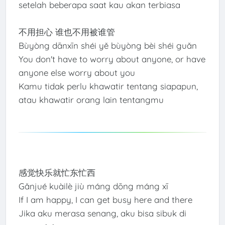
setelah beberapa saat kau akan terbiasa
不用担心 谁也不用被谁管
Bùyòng dānxīn shéi yě bùyòng bèi shéi guǎn
You don't have to worry about anyone, or have
anyone else worry about you
Kamu tidak perlu khawatir tentang siapapun,
atau khawatir orang lain tentangmu
感觉快乐就忙东忙西
Gǎnjué kuàilè jiù máng dōng máng xī
If I am happy, I can get busy here and there
Jika aku merasa senang, aku bisa sibuk di