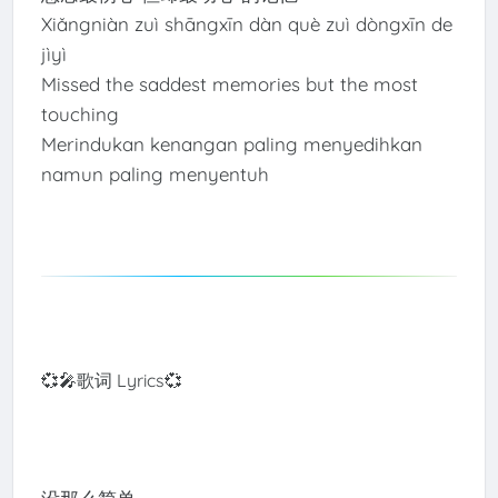
Xiǎngniàn zuì shāngxīn dàn què zuì dòngxīn de
jìyì
Missed the saddest memories but the most
touching
Merindukan kenangan paling menyedihkan
namun paling menyentuh
💞🎤歌词 Lyrics💞