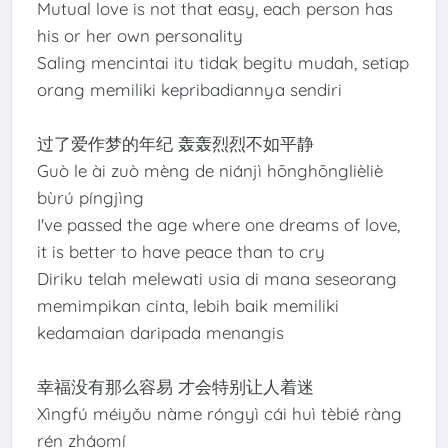
Mutual love is not that easy, each person has
his or her own personality
Saling mencintai itu tidak begitu mudah, setiap
orang memiliki kepribadiannya sendiri
过了爱作梦的年纪 轰轰烈烈不如平静
Guò le ài zuò mèng de niánjì hōnghōnglièliè
bùrú píngjìng
I've passed the age where one dreams of love,
it is better to have peace than to cry
Diriku telah melewati usia di mana seseorang
memimpikan cinta, lebih baik memiliki
kedamaian daripada menangis
幸福没有那么容易 才会特别让人着迷
Xìngfú méiyǒu nàme róngyì cái huì tèbié ràng
rén zháomí