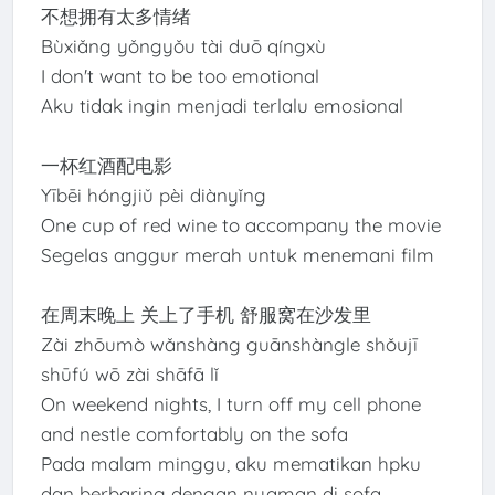
不想拥有太多情绪
Bùxiǎng yǒngyǒu tài duō qíngxù
I don't want to be too emotional
Aku tidak ingin menjadi terlalu emosional
一杯红酒配电影
Yībēi hóngjiǔ pèi diànyǐng
One cup of red wine to accompany the movie
Segelas anggur merah untuk menemani film
在周末晚上 关上了手机 舒服窝在沙发里
Zài zhōumò wǎnshàng guānshàngle shǒujī
shūfú wō zài shāfā lǐ
On weekend nights, I turn off my cell phone
and nestle comfortably on the sofa
Pada malam minggu, aku mematikan hpku
dan berbaring dengan nyaman di sofa