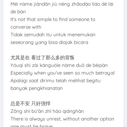
Méi nàme jiǎndān jiù néng zhǎodào liáo dé lái
de bàn
It's not that simple to find someone to
converse with
Tidak semudah itu untuk menemukan
seseorang yang bisa diajak bicara
尤其是在 看过了那么多的背叛
Yóuqí shì zài kànguòle nàme duō de bèipàn
Especially when you've seen so much betrayal
Apalagi saat dirimu telah melihat begitu
banyak pengkhianatan
总是不安 只好强悍
Zǒng shì bù'ān zhǐ hào qiánghàn
There is always unrest, without another option
one must be brave