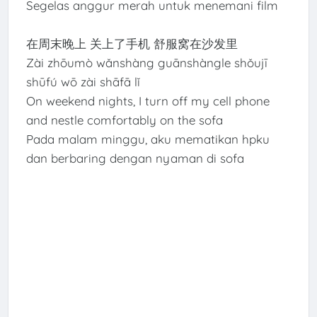
Segelas anggur merah untuk menemani film
在周末晚上 关上了手机 舒服窝在沙发里
Zài zhōumò wǎnshàng guānshàngle shǒujī
shūfú wō zài shāfā lǐ
On weekend nights, I turn off my cell phone
and nestle comfortably on the sofa
Pada malam minggu, aku mematikan hpku
dan berbaring dengan nyaman di sofa