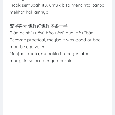
Tidak semudah itu, untuk bisa mencintai tanpa
melihat hal lainnya
变得实际 也许好也许坏各一半
Biàn dé shíjì yěxǔ hǎo yěxǔ huài gè yībàn
Become practical, maybe it was good or bad
may be equivalent
Menjadi nyata, mungkin itu bagus atau
mungkin setara dengan buruk