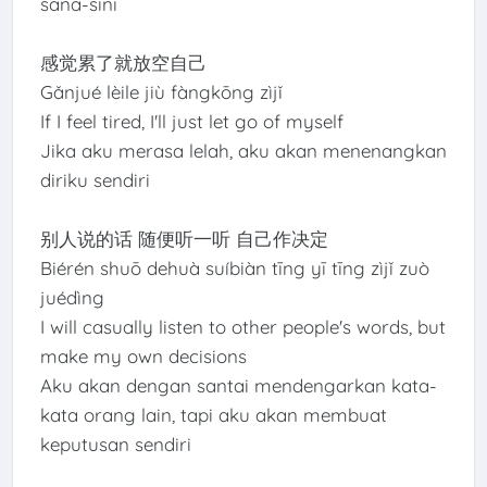
sana-sini
感觉累了就放空自己
Gǎnjué lèile jiù fàngkōng zìjǐ
If I feel tired, I'll just let go of myself
Jika aku merasa lelah, aku akan menenangkan
diriku sendiri
别人说的话 随便听一听 自己作决定
Biérén shuō dehuà suíbiàn tīng yī tīng zìjǐ zuò
juédìng
I will casually listen to other people's words, but
make my own decisions
Aku akan dengan santai mendengarkan kata-
kata orang lain, tapi aku akan membuat
keputusan sendiri