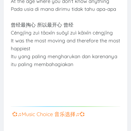
At the age where you don't know anything
Pada usia di mana dirimu tidak tahu apa-apa
曾经最掏心 所以最开心 曾经
Céngjīng zuì tāoxīn suǒyǐ zuì kāixīn céngjīng
It was the most moving and therefore the most
happiest
Itu yang paling mengharukan dan karenanya
itu paling membahagiakan
💞♫Music Choice 音乐选择♫💞