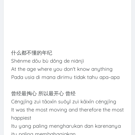
什么都不懂的年纪
Shénme dōu bù dǒng de niánjì
At the age where you don't know anything
Pada usia di mana dirimu tidak tahu apa-apa
曾经最掏心 所以最开心 曾经
Céngjīng zuì tāoxīn suǒyǐ zuì kāixīn céngjīng
It was the most moving and therefore the most
happiest
Itu yang paling mengharukan dan karenanya
itu paling membahagiakan