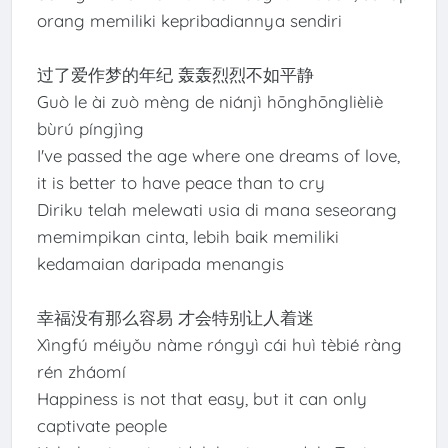
orang memiliki kepribadiannya sendiri
过了爱作梦的年纪 轰轰烈烈不如平静
Guò le ài zuò mèng de niánjì hōnghōnglièliè
bùrú píngjìng
I've passed the age where one dreams of love,
it is better to have peace than to cry
Diriku telah melewati usia di mana seseorang
memimpikan cinta, lebih baik memiliki
kedamaian daripada menangis
幸福没有那么容易 才会特别让人着迷
Xìngfú méiyǒu nàme róngyì cái huì tèbié ràng
rén zháomí
Happiness is not that easy, but it can only
captivate people