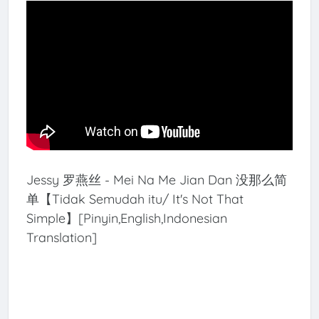
Jessy 罗燕丝 - Mei Na Me Jian Dan 没那么简
单【Tidak Semudah itu/ It's Not That
Simple】[Pinyin,English,Indonesian
Translation]