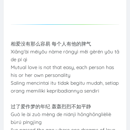
相爱没有那么容易 每个人有他的脾气
Xiāng'ài méiyǒu nàme róngyì měi gèrén yǒu tā
de pí qì
Mutual love is not that easy, each person has
his or her own personality
Saling mencintai itu tidak begitu mudah, setiap
orang memiliki kepribadiannya sendiri
过了爱作梦的年纪 轰轰烈烈不如平静
Guò le ài zuò mèng de niánjì hōnghōnglièliè
bùrú píngjìng
I've passed the age where one dreams of love,