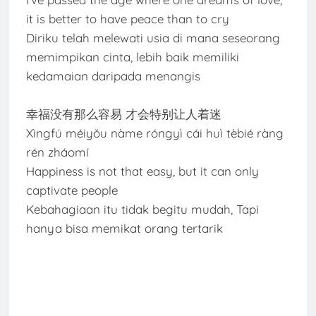
it is better to have peace than to cry
Diriku telah melewati usia di mana seseorang
memimpikan cinta, lebih baik memiliki
kedamaian daripada menangis
幸福没有那么容易 才会特别让人着迷
Xìngfú méiyǒu nàme róngyì cái huì tèbié ràng
rén zháomí
Happiness is not that easy, but it can only
captivate people
Kebahagiaan itu tidak begitu mudah, Tapi
hanya bisa memikat orang tertarik