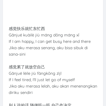
感觉快乐就忙东忙西
Gǎnjué kuàilè jiù máng dōng máng xī
If I am happy, I can get busy here and there
Jika aku merasa senang, aku bisa sibuk di
sana-sini
感觉累了就放空自己
Gǎnjué lèile jiù fàngkōng zìjǐ
If I feel tired, I'll just let go of myself
Jika aku merasa lelah, aku akan menenangkan
diriku sendiri
别人说的话 随便听一听 自己作决定