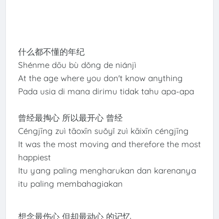
什么都不懂的年纪
Shénme dōu bù dǒng de niánjì
At the age where you don't know anything
Pada usia di mana dirimu tidak tahu apa-apa
曾经最掏心 所以最开心 曾经
Céngjīng zuì tāoxīn suǒyǐ zuì kāixīn céngjīng
It was the most moving and therefore the most
happiest
Itu yang paling mengharukan dan karenanya
itu paling membahagiakan
想念最伤心 但却最动心 的记忆