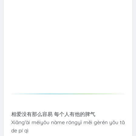
相爱没有那么容易 每个人有他的脾气
Xiāng'ài méiyǒu nàme róngyì měi gèrén yǒu tā
de pí qì