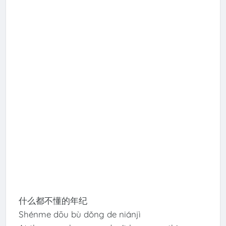
什么都不懂的年纪
Shénme dōu bù dǒng de niánjì