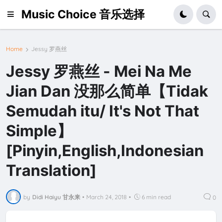
Music Choice 音乐选择
Home
Jessy 罗燕丝
Jessy 罗燕丝 - Mei Na Me
Jian Dan 没那么简单【Tidak
Semudah itu/ It's Not That
Simple】
[Pinyin,English,Indonesian
Translation]
by
Didi Haiyu 甘永来
•
March 24, 2018
•
6 min read
0