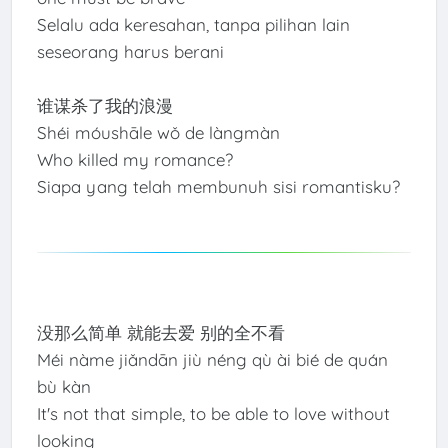
Selalu ada keresahan, tanpa pilihan lain
seseorang harus berani
谁谋杀了我的浪漫
Shéi móushāle wǒ de làngmàn
Who killed my romance?
Siapa yang telah membunuh sisi romantisku?
没那么简单 就能去爱 别的全不看
Méi nàme jiǎndān jiù néng qù ài bié de quán
bù kàn
It's not that simple, to be able to love without
looking