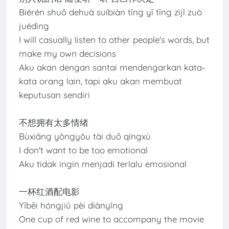
Biérén shuō dehuà suíbiàn tīng yī tīng zìjǐ zuò
juédìng
I will casually listen to other people's words, but
make my own decisions
Aku akan dengan santai mendengarkan kata-
kata orang lain, tapi aku akan membuat
keputusan sendiri
不想拥有太多情绪
Bùxiǎng yǒngyǒu tài duō qíngxù
I don't want to be too emotional
Aku tidak ingin menjadi terlalu emosional
一杯红酒配电影
Yībēi hóngjiǔ pèi diànyǐng
One cup of red wine to accompany the movie