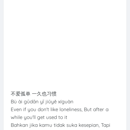
不爱孤单 一久也习惯
Bù ài gūdān yī jiǔyě xíguàn
Even if you don't like loneliness, But after a
while you'll get used to it
Bahkan jika kamu tidak suka kesepian, Tapi