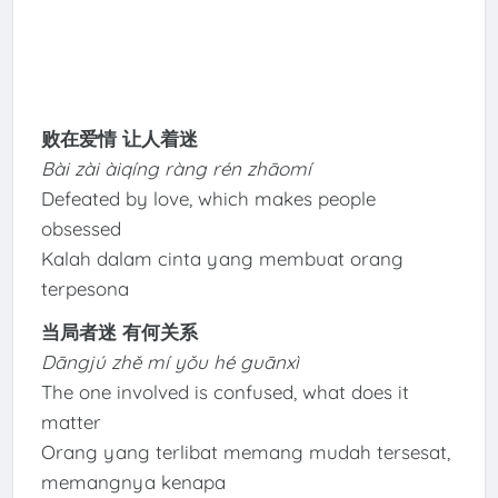
败在爱情 让人着迷
Bài zài àiqíng ràng rén zhāomí
Defeated by love, which makes people
obsessed
Kalah dalam cinta yang membuat orang
terpesona
当局者迷 有何关系
Dāngjú zhě mí yǒu hé guānxì
The one involved is confused, what does it
matter
Orang yang terlibat memang mudah tersesat,
memangnya kenapa