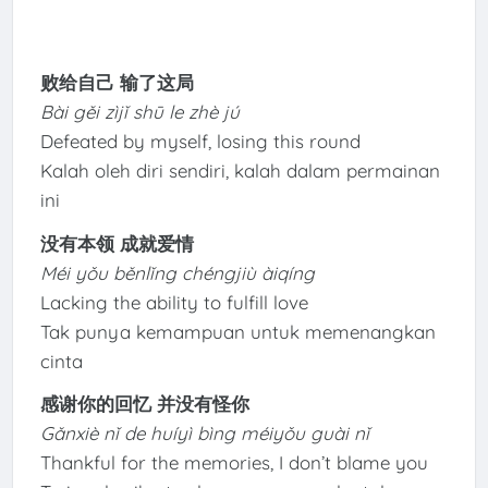
败给自己 输了这局
Bài gěi zìjǐ shū le zhè jú
Defeated by myself, losing this round
Kalah oleh diri sendiri, kalah dalam permainan
ini
没有本领 成就爱情
Méi yǒu běnlǐng chéngjiù àiqíng
Lacking the ability to fulfill love
Tak punya kemampuan untuk memenangkan
cinta
感谢你的回忆 并没有怪你
Gǎnxiè nǐ de huíyì bìng méiyǒu guài nǐ
Thankful for the memories, I don’t blame you