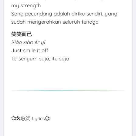
my strength
Sang pecundang adalah diriku sendiri, yang
sudah mengerahkan seluruh tenaga
笑笑而已
Xiào xiào ér yǐ
Just smile it off
Tersenyum saja, itu saja
💞🎤歌词 Lyrics💞