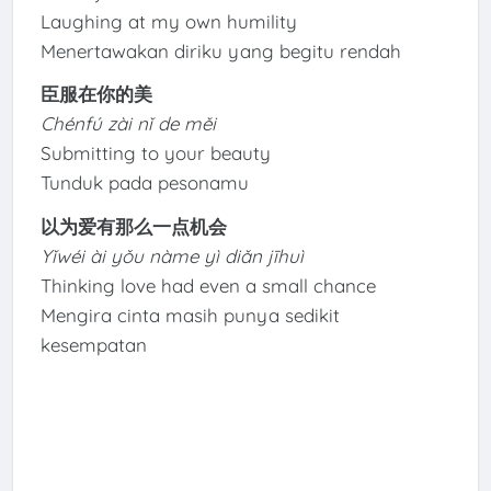
Laughing at my own humility
Menertawakan diriku yang begitu rendah
臣服在你的美
Chénfú zài nǐ de měi
Submitting to your beauty
Tunduk pada pesonamu
以为爱有那么一点机会
Yǐwéi ài yǒu nàme yì diǎn jīhuì
Thinking love had even a small chance
Mengira cinta masih punya sedikit
kesempatan