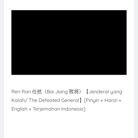
Ren Ran 任然《
Bai Jiang 败将
》【Jenderal yang
Kalah/
The Defeated General
】[Pinyin + Hanzi +
English + Terjemahan Indonesia]