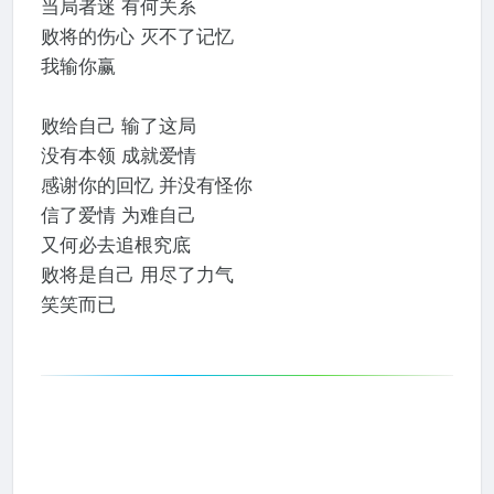
当局者迷 有何关系
败将的伤心 灭不了记忆
我输你赢
败给自己 输了这局
没有本领 成就爱情
感谢你的回忆 并没有怪你
信了爱情 为难自己
又何必去追根究底
败将是自己 用尽了力气
笑笑而已