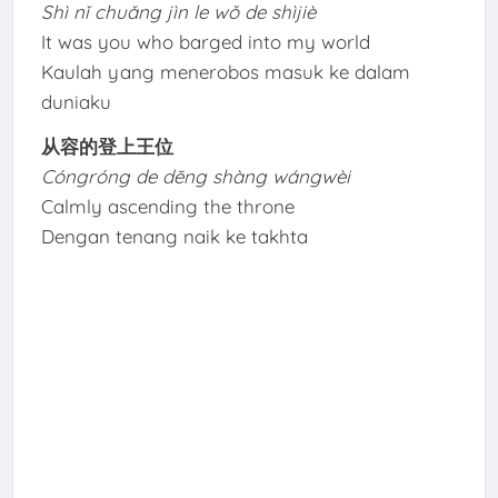
Shì nǐ chuǎng jìn le wǒ de shìjiè
It was you who barged into my world
Kaulah yang menerobos masuk ke dalam
duniaku
从容的登上王位
Cóngróng de dēng shàng wángwèi
Calmly ascending the throne
Dengan tenang naik ke takhta