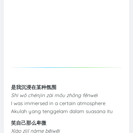
是我沉浸在某种氛围
Shì wǒ chénjìn zài mǒu zhǒng fēnwéi
I was immersed in a certain atmosphere
Akulah yang tenggelam dalam suasana itu
笑自己那么卑微
Xiào zìjǐ nàme bēiwēi