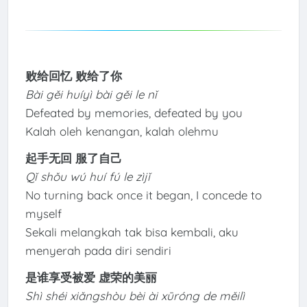
败给回忆 败给了你
Bài gěi huíyì bài gěi le nǐ
Defeated by memories, defeated by you
Kalah oleh kenangan, kalah olehmu
起手无回 服了自己
Qǐ shǒu wú huí fú le zìjǐ
No turning back once it began, I concede to
myself
Sekali melangkah tak bisa kembali, aku
menyerah pada diri sendiri
是谁享受被爱 虚荣的美丽
Shì shéi xiǎngshòu bèi ài xūróng de měilì