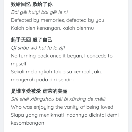
败给回忆 败给了你
Bài gěi huíyì bài gěi le nǐ
Defeated by memories, defeated by you
Kalah oleh kenangan, kalah olehmu
起手无回 服了自己
Qǐ shǒu wú huí fú le zìjǐ
No turning back once it began, I concede to
myself
Sekali melangkah tak bisa kembali, aku
menyerah pada diri sendiri
是谁享受被爱 虚荣的美丽
Shì shéi xiǎngshòu bèi ài xūróng de měilì
Who was enjoying the vanity of being loved
Siapa yang menikmati indahnya dicintai demi
kesombongan