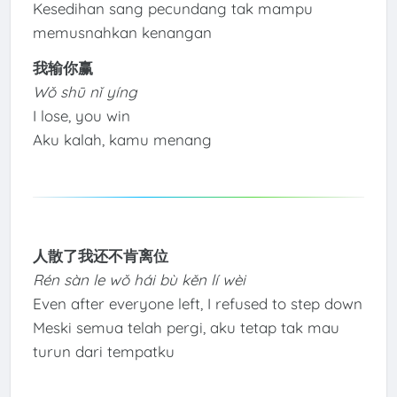
Kesedihan sang pecundang tak mampu
memusnahkan kenangan
我输你赢
Wǒ shū nǐ yíng
I lose, you win
Aku kalah, kamu menang
人散了我还不肯离位
Rén sàn le wǒ hái bù kěn lí wèi
Even after everyone left, I refused to step down
Meski semua telah pergi, aku tetap tak mau
turun dari tempatku