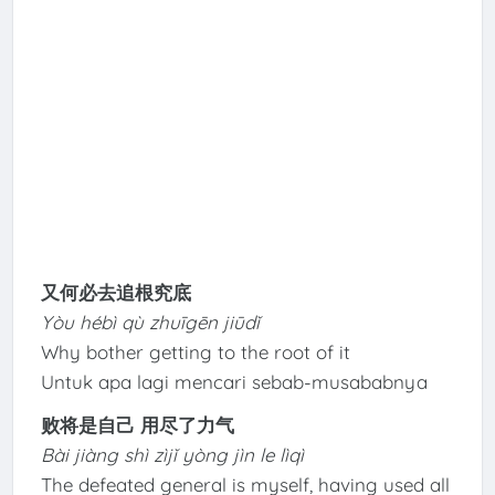
又何必去追根究底
Yòu hébì qù zhuīgēn jiūdǐ
Why bother getting to the root of it
Untuk apa lagi mencari sebab-musababnya
败将是自己 用尽了力气
Bài jiàng shì zìjǐ yòng jìn le lìqì
The defeated general is myself, having used all