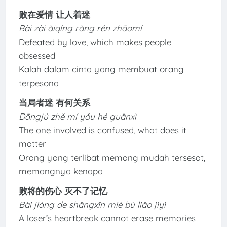
败在爱情 让人着迷
Bài zài àiqíng ràng rén zhāomí
Defeated by love, which makes people
obsessed
Kalah dalam cinta yang membuat orang
terpesona
当局者迷 有何关系
Dāngjú zhě mí yǒu hé guānxì
The one involved is confused, what does it
matter
Orang yang terlibat memang mudah tersesat,
memangnya kenapa
败将的伤心 灭不了记忆
Bài jiàng de shāngxīn miè bù liǎo jìyì
A loser’s heartbreak cannot erase memories