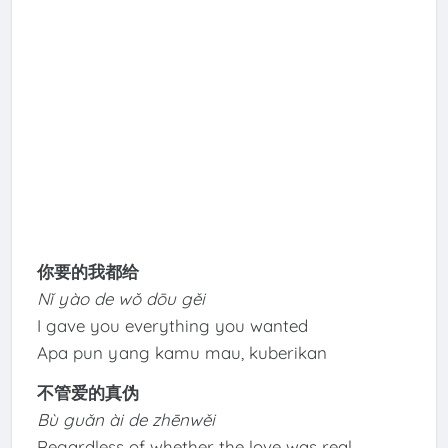
你要的我都给
Nǐ yào de wǒ dōu gěi
I gave you everything you wanted
Apa pun yang kamu mau, kuberikan
不管爱的真伪
Bù guǎn ài de zhēnwěi
Regardless of whether the love was real