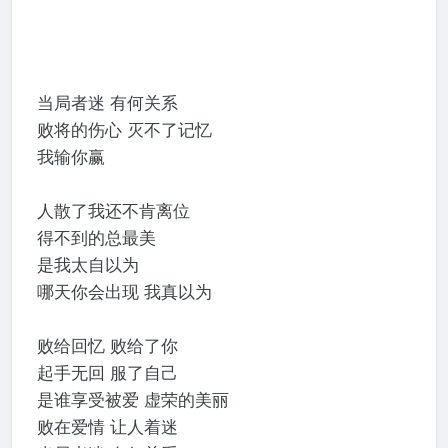
当局者迷 有何关系
败将的伤心 灭不了记忆
我输你赢
人散了我还不肯离位
得不到的总最美
是我太自以为
哪天你会出现 我真以为
败给回忆 败给了你
起手无回 服了自己
是谁享受被爱 虚荣的美丽
败在爱情 让人着迷