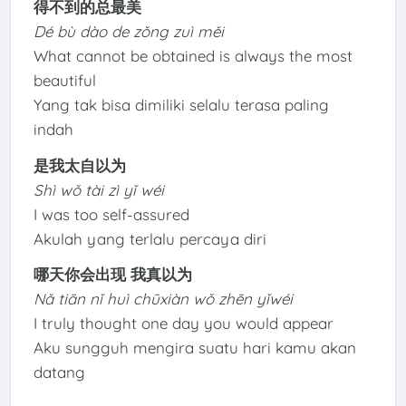
得不到的总最美
Dé bù dào de zǒng zuì měi
What cannot be obtained is always the most
beautiful
Yang tak bisa dimiliki selalu terasa paling
indah
是我太自以为
Shì wǒ tài zì yǐ wéi
I was too self-assured
Akulah yang terlalu percaya diri
哪天你会出现 我真以为
Nǎ tiān nǐ huì chūxiàn wǒ zhēn yǐwéi
I truly thought one day you would appear
Aku sungguh mengira suatu hari kamu akan
datang