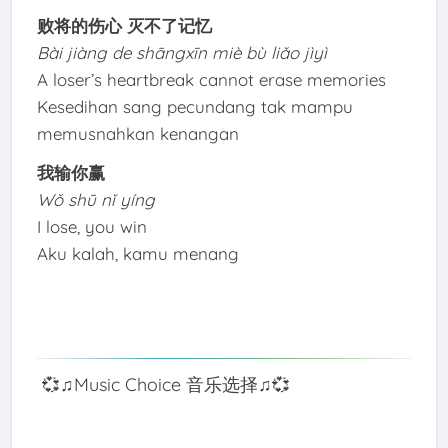
败将的伤心 灭不了记忆
Bài jiàng de shāngxīn miè bù liǎo jìyì
A loser’s heartbreak cannot erase memories
Kesedihan sang pecundang tak mampu
memusnahkan kenangan
我输你赢
Wǒ shū nǐ yíng
I lose, you win
Aku kalah, kamu menang
💞♫Music Choice 音乐选择♫💞