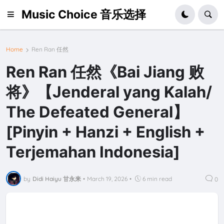
Music Choice 音乐选择
Home
Ren Ran 任然
Ren Ran 任然《Bai Jiang 败
将》【Jenderal yang Kalah/
The Defeated General】
[Pinyin + Hanzi + English +
Terjemahan Indonesia]
by
Didi Haiyu 甘永来
•
March 19, 2026
•
6 min read
0