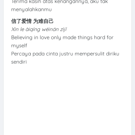
Terima kasih atas kenangannya, aku tak
menyalahkanmu
信了爱情 为难自己
Xìn le àiqíng wéinán zìjǐ
Believing in love only made things hard for
myself
Percaya pada cinta justru mempersulit diriku
sendiri