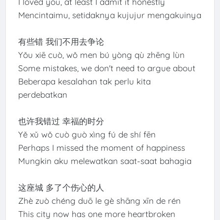
I loved you, at least I admit it honestly
Mencintaimu, setidaknya kujujur mengakuinya
有些错 我们不用去争论
Yǒu xiē cuò, wǒ men bú yòng qù zhēng lùn
Some mistakes, we don't need to argue about
Beberapa kesalahan tak perlu kita
perdebatkan
也许我错过 幸福的时分
Yě xǔ wǒ cuò guò xìng fú de shí fēn
Perhaps I missed the moment of happiness
Mungkin aku melewatkan saat-saat bahagia
这座城 多了个伤心的人
Zhè zuò chéng duō le gè shāng xīn de rén
This city now has one more heartbroken