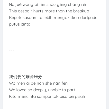
Nà jué wàng bǐ fēn shǒu gèng shāng rén
This despair hurts more than the breakup
Keputusasaan itu lebih menyakitkan daripada
putus cinta
---
我们爱的难舍难分
Wǒ men ài de nán shě nán fēn
We loved so deeply, unable to part
Kita mencinta sampai tak bisa berpisah