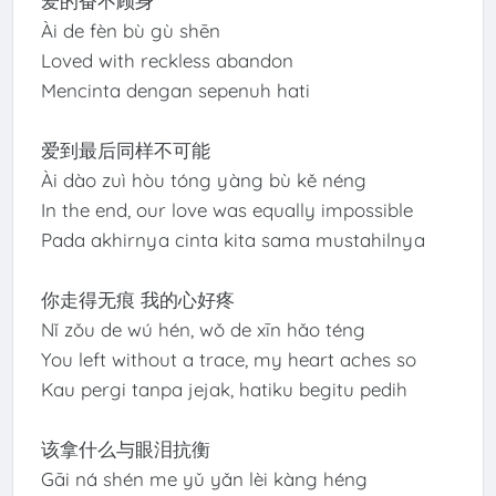
爱的奋不顾身
Ài de fèn bù gù shēn
Loved with reckless abandon
Mencinta dengan sepenuh hati
爱到最后同样不可能
Ài dào zuì hòu tóng yàng bù kě néng
In the end, our love was equally impossible
Pada akhirnya cinta kita sama mustahilnya
你走得无痕 我的心好疼
Nǐ zǒu de wú hén, wǒ de xīn hǎo téng
You left without a trace, my heart aches so
Kau pergi tanpa jejak, hatiku begitu pedih
该拿什么与眼泪抗衡
Gāi ná shén me yǔ yǎn lèi kàng héng