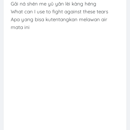
Gāi ná shén me yǔ yǎn lèi kàng héng
What can I use to fight against these tears
Apa yang bisa kutentangkan melawan air
mata ini