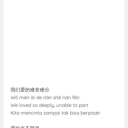
我们爱的难舍难分
Wǒ men ài de nán shě nán fēn
We loved so deeply, unable to part
Kita mencinta sampai tak bisa berpisah