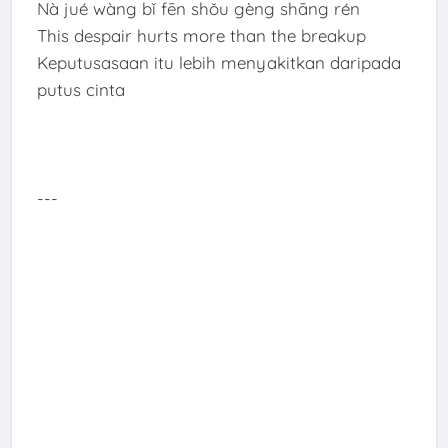
Nà jué wàng bǐ fēn shǒu gèng shāng rén
This despair hurts more than the breakup
Keputusasaan itu lebih menyakitkan daripada
putus cinta
---