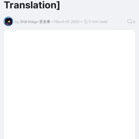
Translation]
by
Didi Haiyu 甘永来
•
March 01, 2020
•
5 min read
0