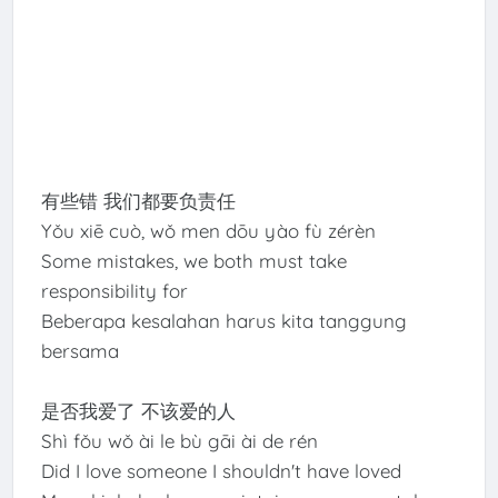
有些错 我们都要负责任
Yǒu xiē cuò, wǒ men dōu yào fù zérèn
Some mistakes, we both must take
responsibility for
Beberapa kesalahan harus kita tanggung
bersama
是否我爱了 不该爱的人
Shì fǒu wǒ ài le bù gāi ài de rén
Did I love someone I shouldn't have loved