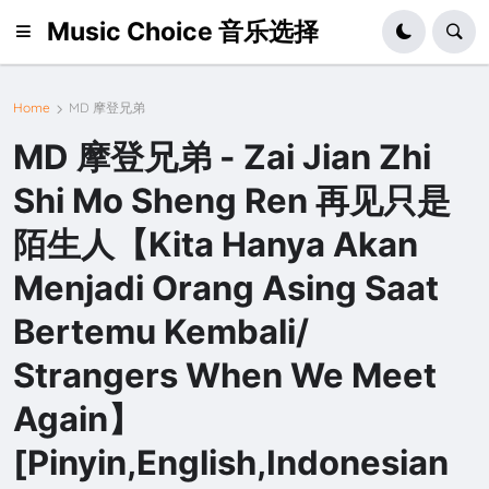
Music Choice 音乐选择
Home
MD 摩登兄弟
MD 摩登兄弟 - Zai Jian Zhi
Shi Mo Sheng Ren 再见只是
陌生人【Kita Hanya Akan
Menjadi Orang Asing Saat
Bertemu Kembali/
Strangers When We Meet
Again】
[Pinyin,English,Indonesian