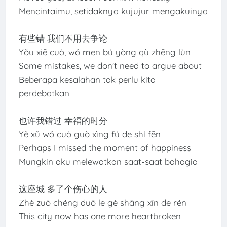
Mencintaimu, setidaknya kujujur mengakuinya
有些错 我们不用去争论
Yǒu xiē cuò, wǒ men bú yòng qù zhēng lùn
Some mistakes, we don't need to argue about
Beberapa kesalahan tak perlu kita
perdebatkan
也许我错过 幸福的时分
Yě xǔ wǒ cuò guò xìng fú de shí fēn
Perhaps I missed the moment of happiness
Mungkin aku melewatkan saat-saat bahagia
这座城 多了个伤心的人
Zhè zuò chéng duō le gè shāng xīn de rén
This city now has one more heartbroken