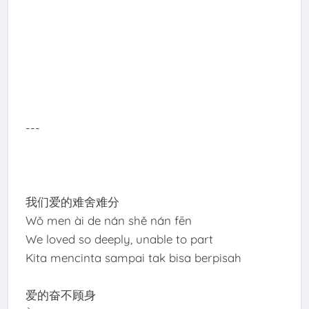
---
我们爱的难舍难分
Wǒ men ài de nán shě nán fēn
We loved so deeply, unable to part
Kita mencinta sampai tak bisa berpisah
爱的奋不顾身