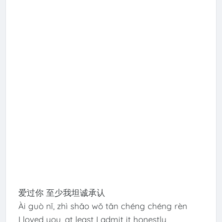
爱过你 至少我坦诚承认
Ài guò nǐ, zhì shǎo wǒ tǎn chéng chéng rèn
I loved you, at least I admit it honestly