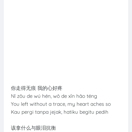
你走得无痕 我的心好疼
Nǐ zǒu de wú hén, wǒ de xīn hǎo téng
You left without a trace, my heart aches so
Kau pergi tanpa jejak, hatiku begitu pedih
该拿什么与眼泪抗衡