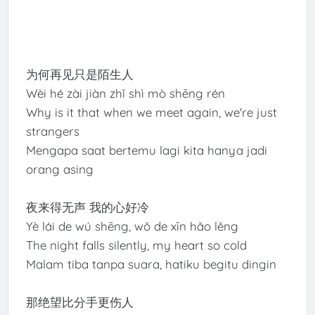
为何再见只是陌生人
Wèi hé zài jiàn zhǐ shì mò shēng rén
Why is it that when we meet again, we're just
strangers
Mengapa saat bertemu lagi kita hanya jadi
orang asing
夜来得无声 我的心好冷
Yè lái de wú shēng, wǒ de xīn hǎo lěng
The night falls silently, my heart so cold
Malam tiba tanpa suara, hatiku begitu dingin
那绝望比分手更伤人