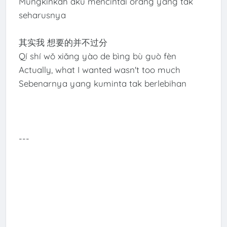
Mungkinkah aku mencintai orang yang tak
seharusnya
其实我 想要的并不过分
Qí shí wǒ xiǎng yào de bìng bù guò fèn
Actually, what I wanted wasn't too much
Sebenarnya yang kuminta tak berlebihan
---