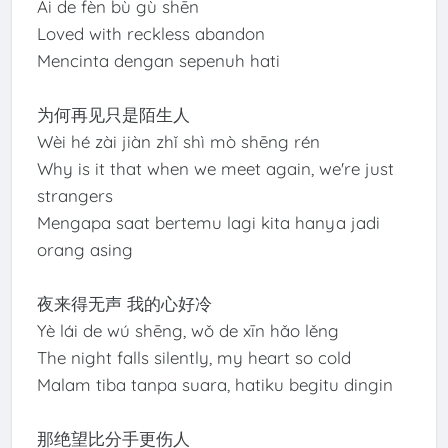
Ài de fèn bù gù shēn
Loved with reckless abandon
Mencinta dengan sepenuh hati
为何再见只是陌生人
Wèi hé zài jiàn zhǐ shì mò shēng rén
Why is it that when we meet again, we're just
strangers
Mengapa saat bertemu lagi kita hanya jadi
orang asing
夜来得无声 我的心好冷
Yè lái de wú shēng, wǒ de xīn hǎo lěng
The night falls silently, my heart so cold
Malam tiba tanpa suara, hatiku begitu dingin
那绝望比分手更伤人