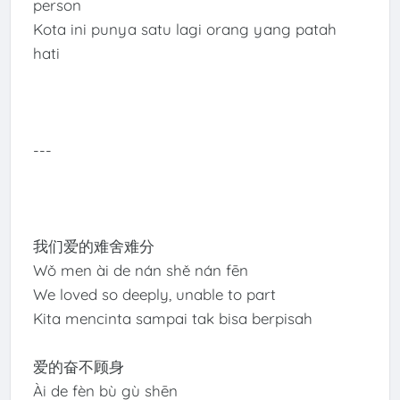
person
Kota ini punya satu lagi orang yang patah
hati
---
我们爱的难舍难分
Wǒ men ài de nán shě nán fēn
We loved so deeply, unable to part
Kita mencinta sampai tak bisa berpisah
爱的奋不顾身
Ài de fèn bù gù shēn