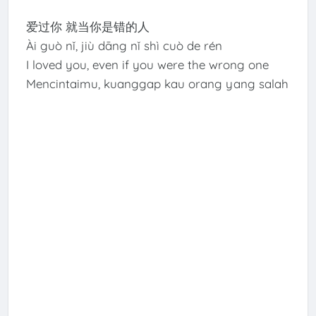
爱过你 就当你是错的人
Ài guò nǐ, jiù dāng nǐ shì cuò de rén
I loved you, even if you were the wrong one
Mencintaimu, kuanggap kau orang yang salah