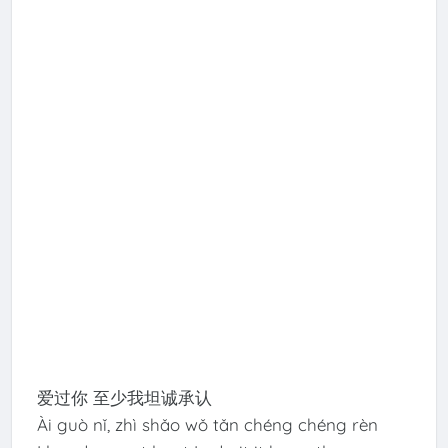
爱过你 至少我坦诚承认
Ài guò nǐ, zhì shǎo wǒ tǎn chéng chéng rèn