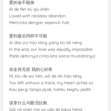
爱的奋不顾身
Ài de fèn bù gù shēn
Loved with reckless abandon
Mencinta dengan sepenuh hati
爱到最后同样不可能
Ài dào zuì hòu tóng yàng bù kě néng
In the end, our love was equally impossible
Pada akhirnya cinta kita sama mustahilnya
你走得无痕 我的心好疼
Nǐ zǒu de wú hén, wǒ de xīn hǎo téng
You left without a trace, my heart aches so
Kau pergi tanpa jejak, hatiku begitu pedih
该拿什么与眼泪抗衡
Gāi ná shén me yǔ yǎn lèi kàng héng