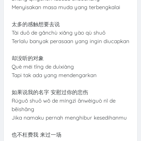
Menyisakan masa muda yang terbengkalai
太多的感触想要去说
Tài duō de gǎnchù xiǎng yào qù shuō
Terlalu banyak perasaan yang ingin diucapkan
却没听的对象
Què méi tīng de duìxiàng
Tapi tak ada yang mendengarkan
如果说我的名字 安慰过你的悲伤
Rúguǒ shuō wǒ de míngzì ānwèiguò nǐ de
bēishāng
Jika namaku pernah menghibur kesedihanmu
也不枉费我 来过一场