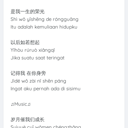
是我一生的荣光
Shì wǒ yīshēng de róngguāng
Itu adalah kemuliaan hidupku
以后如若想起
Yǐhòu rúruò xiǎngqǐ
Jika suatu saat teringat
记得我 在你身旁
Jìdé wǒ zài nǐ shēn páng
Ingat aku pernah ada di sisimu
♫Music♫
岁月催我们成长
Suìyuè cuī wǒmen chéngzhǎng