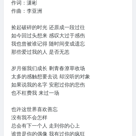
作词：潇彬
作曲：李亚洲
捡起破碎的时光 还原成一段过往
如今回过头想来 感叹大过于感伤
我也曾被谁记得 随时间变成遗忘
那些爱过我的人 是否无恙
岁月催我们成长 剩青春潦草收场
太多的感触想要去说 却没听的对象
如果说我的名字 安慰过你的悲伤
也不枉费我 来过一场
也许这世界喜欢善忘
没有我不会怎样
总会有下一个人 走到你的心上
谁曾是你的偶像 我有过你的疯狂