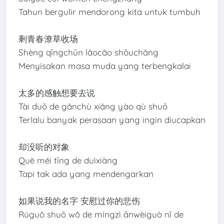
Tahun bergulir mendorong kita untuk tumbuh
剩青春潦草收场
Shèng qīngchūn lǎocǎo shōuchǎng
Menyisakan masa muda yang terbengkalai
太多的感触想要去说
Tài duō de gǎnchù xiǎng yào qù shuō
Terlalu banyak perasaan yang ingin diucapkan
却没听的对象
Què méi tīng de duìxiàng
Tapi tak ada yang mendengarkan
如果说我的名字 安慰过你的悲伤
Rúguǒ shuō wǒ de míngzì ānwèiguò nǐ de