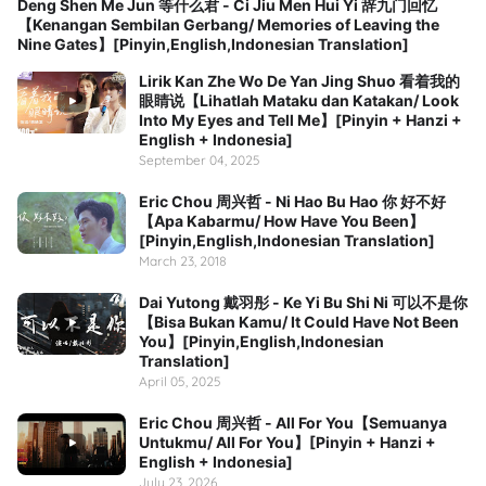
Deng Shen Me Jun 等什么君 - Ci Jiu Men Hui Yi 辞九门回忆
【Kenangan Sembilan Gerbang/ Memories of Leaving the
Nine Gates】[Pinyin,English,Indonesian Translation]
Lirik Kan Zhe Wo De Yan Jing Shuo 看着我的
眼睛说【Lihatlah Mataku dan Katakan/ Look
Into My Eyes and Tell Me】[Pinyin + Hanzi +
English + Indonesia]
September 04, 2025
Eric Chou 周兴哲 - Ni Hao Bu Hao 你 好不好
【Apa Kabarmu/ How Have You Been】
[Pinyin,English,Indonesian Translation]
March 23, 2018
Dai Yutong 戴羽彤 - Ke Yi Bu Shi Ni 可以不是你
【Bisa Bukan Kamu/ It Could Have Not Been
You】[Pinyin,English,Indonesian
Translation]
April 05, 2025
Eric Chou 周兴哲 - All For You【Semuanya
Untukmu/ All For You】[Pinyin + Hanzi +
English + Indonesia]
July 23, 2026