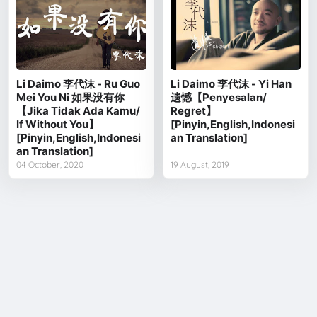
Li Daimo 李代沫 - Ru Guo
Li Daimo 李代沫 - Yi Han
Mei You Ni 如果没有你
遗憾【Penyesalan/
【Jika Tidak Ada Kamu/
Regret】
If Without You】
[Pinyin,English,Indonesi
[Pinyin,English,Indonesi
an Translation]
an Translation]
04 October, 2020
19 August, 2019