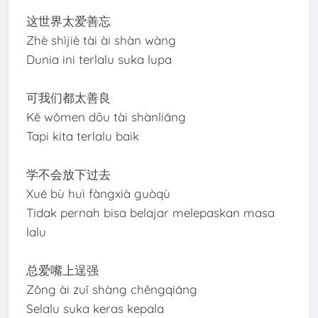
这世界太爱善忘
Zhè shìjiè tài ài shàn wàng
Dunia ini terlalu suka lupa
可我们都太善良
Kě wǒmen dōu tài shànliáng
Tapi kita terlalu baik
学不会放下过去
Xué bù huì fàngxià guòqù
Tidak pernah bisa belajar melepaskan masa
lalu
总爱嘴上逞强
Zǒng ài zuǐ shàng chěngqiáng
Selalu suka keras kepala