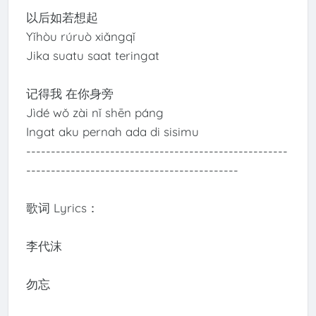
以后如若想起
Yǐhòu rúruò xiǎngqǐ
Jika suatu saat teringat
记得我 在你身旁
Jìdé wǒ zài nǐ shēn páng
Ingat aku pernah ada di sisimu
-----------------------------------------------------
-------------------------------------------
歌词 Lyrics：
李代沫
勿忘