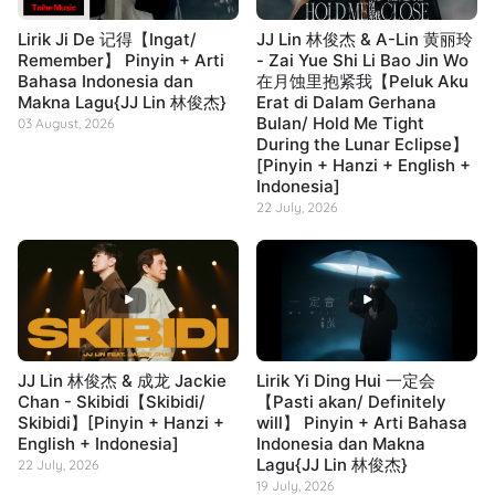
Lirik Ji De 记得【Ingat/
JJ Lin 林俊杰 & A-Lin 黄丽玲
Remember】 Pinyin + Arti
- Zai Yue Shi Li Bao Jin Wo
Bahasa Indonesia dan
在月蚀里抱紧我【Peluk Aku
Makna Lagu{JJ Lin 林俊杰}
Erat di Dalam Gerhana
Bulan/ Hold Me Tight
03 August, 2026
During the Lunar Eclipse】
[Pinyin + Hanzi + English +
Indonesia]
22 July, 2026
JJ Lin 林俊杰 & 成龙 Jackie
Lirik Yi Ding Hui 一定会
Chan - Skibidi【Skibidi/
【Pasti akan/ Definitely
Skibidi】[Pinyin + Hanzi +
will】 Pinyin + Arti Bahasa
English + Indonesia]
Indonesia dan Makna
Lagu{JJ Lin 林俊杰}
22 July, 2026
19 July, 2026