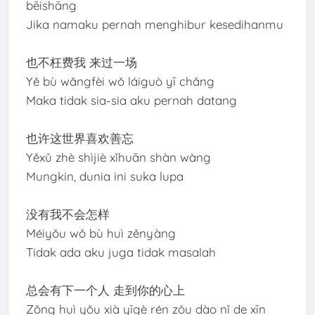
bēishāng
Jika namaku pernah menghibur kesedihanmu
也不枉费我 来过一场
Yě bù wǎngfèi wǒ láiguò yī chǎng
Maka tidak sia-sia aku pernah datang
也许这世界喜欢善忘
Yěxǔ zhè shìjiè xǐhuān shàn wàng
Mungkin, dunia ini suka lupa
没有我不会怎样
Méiyǒu wǒ bù huì zěnyàng
Tidak ada aku juga tidak masalah
总会有下一个人 走到你的心上
Zǒng huì yǒu xià yīgè rén zǒu dào nǐ de xīn