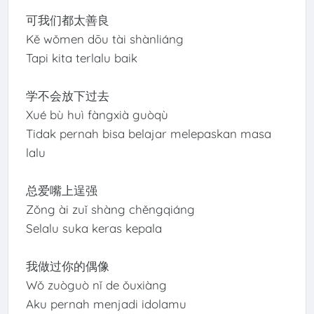
可我们都太善良
Kě wǒmen dōu tài shànliáng
Tapi kita terlalu baik
学不会放下过去
Xué bù huì fàngxià guòqù
Tidak pernah bisa belajar melepaskan masa
lalu
总爱嘴上逞强
Zǒng ài zuǐ shàng chěngqiáng
Selalu suka keras kepala
我做过你的偶像
Wǒ zuòguò nǐ de ǒuxiàng
Aku pernah menjadi idolamu