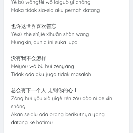
Yě bù wǎngfèi wǒ láiguò yī chǎng
Maka tidak sia-sia aku pernah datang
也许这世界喜欢善忘
Yěxǔ zhè shìjiè xǐhuān shàn wàng
Mungkin, dunia ini suka lupa
没有我不会怎样
Méiyǒu wǒ bù huì zěnyàng
Tidak ada aku juga tidak masalah
总会有下一个人 走到你的心上
Zǒng huì yǒu xià yīgè rén zǒu dào nǐ de xīn
shàng
Akan selalu ada orang berikutnya yang
datang ke hatimu