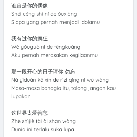
谁曾是你的偶像
Shéi céng shì nǐ de ǒuxiàng
Siapa yang pernah menjadi idolamu
我有过你的疯狂
Wǒ yǒuguò nǐ de fēngkuáng
Aku pernah merasakan kegilaanmu
那一段开心的日子请你 勿忘
Nà yīduàn kāixīn de rìzi qǐng nǐ wù wàng
Masa-masa bahagia itu, tolong jangan kau
lupakan
这世界太爱善忘
Zhè shìjiè tài ài shàn wàng
Dunia ini terlalu suka lupa