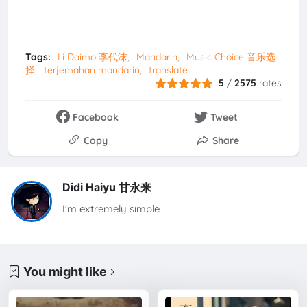
Tags:
Li Daimo 李代沫
Mandarin
Music Choice 音乐选
择
terjemahan mandarin
translate
5
/
2575
rates
Facebook
Tweet
Copy
Share
Didi Haiyu 甘永来
I'm extremely simple
You might like