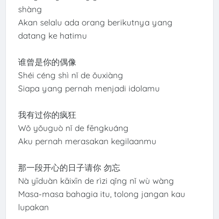
shàng
Akan selalu ada orang berikutnya yang
datang ke hatimu
谁曾是你的偶像
Shéi céng shì nǐ de ǒuxiàng
Siapa yang pernah menjadi idolamu
我有过你的疯狂
Wǒ yǒuguò nǐ de fēngkuáng
Aku pernah merasakan kegilaanmu
那一段开心的日子请你 勿忘
Nà yīduàn kāixīn de rìzi qǐng nǐ wù wàng
Masa-masa bahagia itu, tolong jangan kau
lupakan