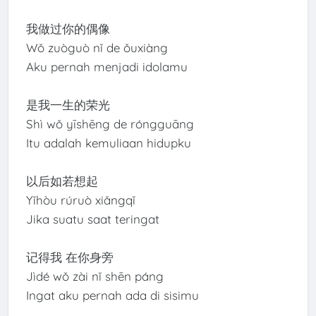
我做过你的偶像
Wǒ zuòguò nǐ de ǒuxiàng
Aku pernah menjadi idolamu
是我一生的荣光
Shì wǒ yīshēng de róngguāng
Itu adalah kemuliaan hidupku
以后如若想起
Yǐhòu rúruò xiǎngqǐ
Jika suatu saat teringat
记得我 在你身旁
Jìdé wǒ zài nǐ shēn páng
Ingat aku pernah ada di sisimu