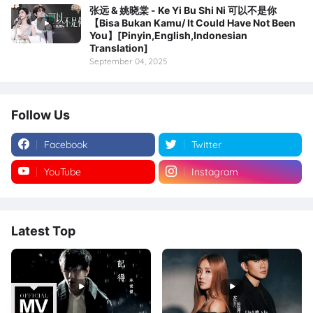
张远 & 姚晓棠 - Ke Yi Bu Shi Ni 可以不是你
【Bisa Bukan Kamu/ It Could Have Not Been
You】[Pinyin,English,Indonesian
Translation]
September 04, 2025
Follow Us
Facebook
Twitter
YouTube
Instagram
Latest Top