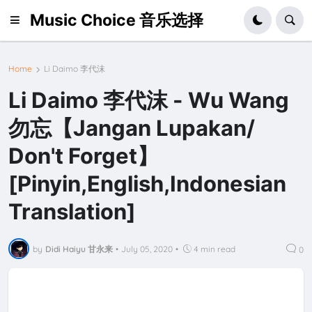
Music Choice 音乐选择
Home
Li Daimo 李代沫
Li Daimo 李代沫 - Wu Wang
勿忘【Jangan Lupakan/
Don't Forget】
[Pinyin,English,Indonesian
Translation]
by
Didi Haiyu 甘永来
•
July 05, 2020
•
4 min read
0