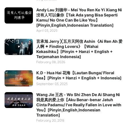
Andy Lau 刘德华 - Mei You Ren Ke Yi Xiang Ni
没有人可以像你【Tak Ada yang Bisa Seperti
Kamu/ No One Can Be Like You】
[Pinyin,English,Indonesian Translation]
April 03, 2025
言承旭 Jerry ╳ 五月天阿信 Ashin《Ai Ren Ah 爱
人啊 ✦ Finding Lovers》【Wahai
Kekasihku】[Pinyin + Hanzi + English +
Terjemahan Indonesia]
February 08, 2026
K.D - Hua Hai 花海【Lautan Bunga/ Floral
Sea】[Pinyin + Hanzi + English + Indonesia]
September 03, 2025
Wang Jie 王杰 - Wo Shi Zhen De Ai Shang Ni
我是真的爱上你【Aku Benar-benar Jatuh
Cinta Padamu/ I've Really Fallen in Love with
You】[Pinyin,English,Indonesian
Translation]
February 20, 2018