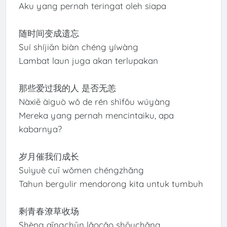
Aku yang pernah teringat oleh siapa
随时间变成遗忘
Suí shíjiān biàn chéng yíwàng
Lambat laun juga akan terlupakan
那些爱过我的人 是否无恙
Nàxiē àiguò wǒ de rén shìfǒu wúyàng
Mereka yang pernah mencintaiku, apa
kabarnya?
岁月催我们成长
Suìyuè cuī wǒmen chéngzhǎng
Tahun bergulir mendorong kita untuk tumbuh
剩青春潦草收场
Shèng qīngchūn lǎocǎo shōuchǎng