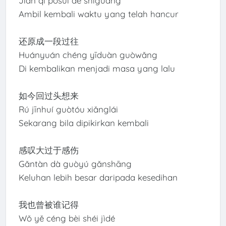
Jiǎn qǐ pòsuì de shíguāng
Ambil kembali waktu yang telah hancur
还原成一段过往
Huányuán chéng yīduàn guòwǎng
Di kembalikan menjadi masa yang lalu
如今回过头想来
Rú jīnhuí guòtóu xiǎnglái
Sekarang bila dipikirkan kembali
感叹大过于感伤
Gǎntàn dà guòyú gǎnshāng
Keluhan lebih besar daripada kesedihan
我也曾被谁记得
Wǒ yě céng bèi shéi jìdé