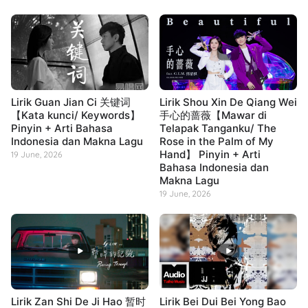
Lirik Guan Jian Ci 关键词
Lirik Shou Xin De Qiang Wei
【Kata kunci/ Keywords】
手心的蔷薇【Mawar di
Pinyin + Arti Bahasa
Telapak Tanganku/ The
Indonesia dan Makna Lagu
Rose in the Palm of My
Hand】 Pinyin + Arti
19 June, 2026
Bahasa Indonesia dan
Makna Lagu
19 June, 2026
Lirik Zan Shi De Ji Hao 暂时
Lirik Bei Dui Bei Yong Bao