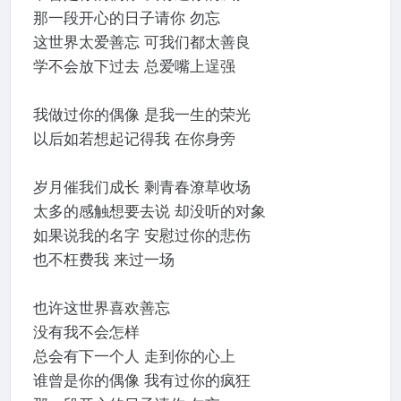
那一段开心的日子请你 勿忘
这世界太爱善忘 可我们都太善良
学不会放下过去 总爱嘴上逞强
我做过你的偶像 是我一生的荣光
以后如若想起记得我 在你身旁
岁月催我们成长 剩青春潦草收场
太多的感触想要去说 却没听的对象
如果说我的名字 安慰过你的悲伤
也不枉费我 来过一场
也许这世界喜欢善忘
没有我不会怎样
总会有下一个人 走到你的心上
谁曾是你的偶像 我有过你的疯狂