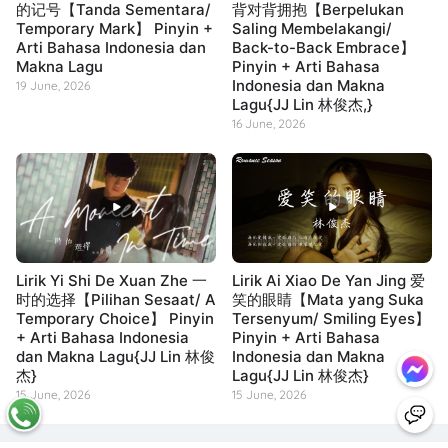
的记号【Tanda Sementara/
背对背拥抱【Berpelukan
Temporary Mark】 Pinyin +
Saling Membelakangi/
Arti Bahasa Indonesia dan
Back-to-Back Embrace】
Makna Lagu
Pinyin + Arti Bahasa
Indonesia dan Makna
19 June, 2026
Lagu{JJ Lin 林俊杰,}
16 June, 2026
Lirik Yi Shi De Xuan Zhe 一
Lirik Ai Xiao De Yan Jing 爱
时的选择【Pilihan Sesaat/ A
笑的眼睛【Mata yang Suka
Temporary Choice】 Pinyin
Tersenyum/ Smiling Eyes】
+ Arti Bahasa Indonesia
Pinyin + Arti Bahasa
dan Makna Lagu{JJ Lin 林俊
Indonesia dan Makna
杰}
Lagu{JJ Lin 林俊杰}
15 June, 2026
15 June, 2026