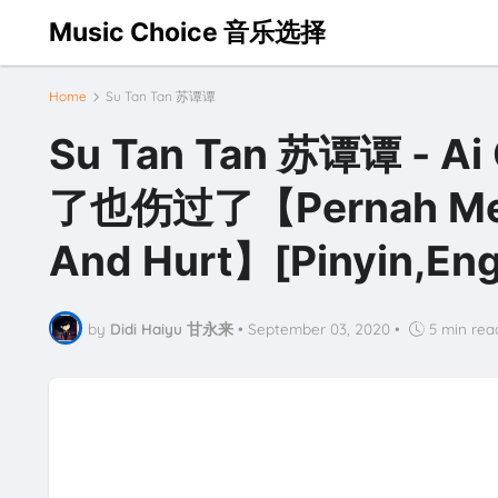
Music Choice 音乐选择
Home
Su Tan Tan 苏谭谭
Su Tan Tan 苏谭谭 - Ai
了也伤过了【Pernah Menci
And Hurt】[Pinyin,Engl
by
Didi Haiyu 甘永来
•
September 03, 2020
•
5 min rea