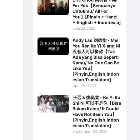
For You【Semuanya
Untukmu/ All For
You】[Pinyin + Hanzi
+ English + Indonesia]
July 23, 2026
Andy Lau 刘德华 - Mei
You Ren Ke Yi Xiang Ni
没有人可以像你【Tak
Ada yang Bisa Seperti
Kamu/ No One Can Be
Like You】
[Pinyin,English,Indon
esian Translation]
April 03, 2025
张远 & 姚晓棠 - Ke Yi Bu
Shi Ni 可以不是你【Bisa
Bukan Kamu/ It Could
Have Not Been You】
[Pinyin,English,Indon
esian Translation]
September 04, 2025