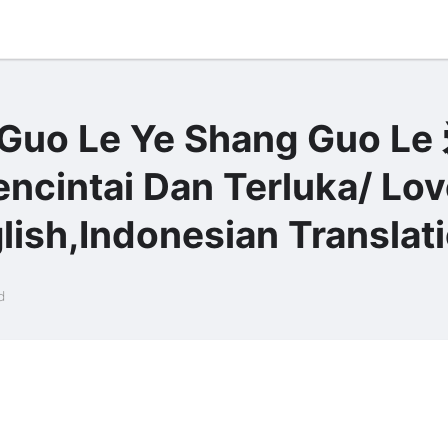
 Guo Le Ye Shang Guo L
ntai Dan Terluka/ Lov
ish,Indonesian Translat
d