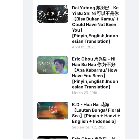
Dai Yutong 戴羽彤 - Ke
Yi Bu Shi Ni 可以不是你
【Bisa Bukan Kamu/ It
Could Have Not Been
You】
[Pinyin,English,Indon
esian Translation]
April 05, 2025
Eric Chou 周兴哲 - Ni
Hao Bu Hao 你 好不好
【Apa Kabarmu/ How
Have You Been】
[Pinyin,English,Indon
esian Translation]
March 23, 2018
K.D - Hua Hai 花海
【Lautan Bunga/ Floral
Sea】[Pinyin + Hanzi +
English + Indonesia]
September 03, 2025
Eric Chou 周兴哲 - All