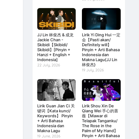
JJ Lin 林俊杰 & 成龙
Lirik Yi Ding Hui 一定
Jackie Chan -
会【Pasti akan/
Skibidi【Skibidi/
Definitely will】
Skibidi】[Pinyin +
Pinyin + Arti Bahasa
Hanzi + English +
Indonesia dan
Indonesia]
Makna Lagu{JJ Lin
林俊杰}
22 July, 2026
19 July, 2026
Lirik Guan Jian Ci 关
Lirik Shou Xin De
键词【Kata kunci/
Qiang Wei 手心的蔷
Keywords】 Pinyin
薇【Mawar di
+ Arti Bahasa
Telapak Tanganku/
Indonesia dan
The Rose in the
Makna Lagu
Palm of My Hand】
Pinyin + Arti Bahasa
19 June, 2026