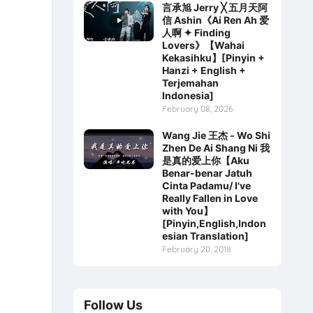
言承旭 Jerry ╳ 五月天阿
信 Ashin《Ai Ren Ah 爱
人啊 ✦ Finding
Lovers》【Wahai
Kekasihku】[Pinyin +
Hanzi + English +
Terjemahan
Indonesia]
February 08, 2026
Wang Jie 王杰 - Wo Shi
Zhen De Ai Shang Ni 我
是真的爱上你【Aku
Benar-benar Jatuh
Cinta Padamu/ I've
Really Fallen in Love
with You】
[Pinyin,English,Indon
esian Translation]
February 20, 2018
Follow Us