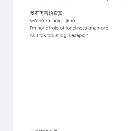
我不再害怕寂寞
Wǒ bù zài hàipà jìmò
I'm not afraid of loneliness anymore
Aku tak takut lagi kesepian