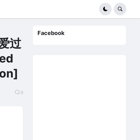
Facebook
e 爱过
ed
ion]
0