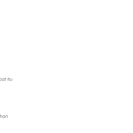
at itu
ihan