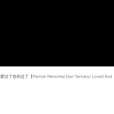
 Le 爱过了也伤过了【Pernah Mencintai Dan Terluka/ Loved And