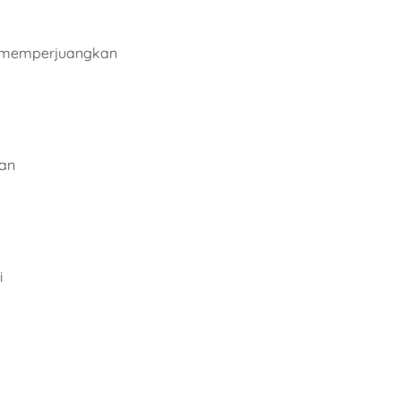
h memperjuangkan
kan
i