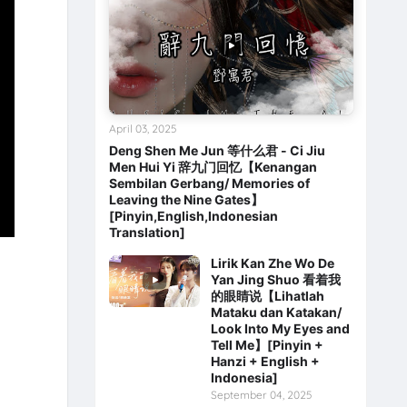
April 03, 2025
Deng Shen Me Jun 等什么君 - Ci Jiu
Men Hui Yi 辞九门回忆【Kenangan
Sembilan Gerbang/ Memories of
Leaving the Nine Gates】
[Pinyin,English,Indonesian
Translation]
Lirik Kan Zhe Wo De
Yan Jing Shuo 看着我
的眼睛说【Lihatlah
Mataku dan Katakan/
Look Into My Eyes and
Tell Me】[Pinyin +
Hanzi + English +
Indonesia]
September 04, 2025