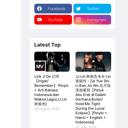
Facebook
Twitter
YouTube
Instagram
Latest Top
Lirik Ji De 记得
JJ Lin 林俊杰 & A-Lin
【Ingat/
黄丽玲 - Zai Yue Shi
Remember】 Pinyin
Li Bao Jin Wo 在月蚀
+ Arti Bahasa
里抱紧我【Peluk
Indonesia dan
Aku Erat di Dalam
Makna Lagu{JJ Lin
Gerhana Bulan/
林俊杰}
Hold Me Tight
During the Lunar
03 August, 2026
Eclipse】[Pinyin +
Hanzi + English +
Indonesia]
22 July, 2026