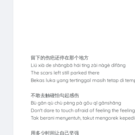
留下的伤疤还停在那个地方
Liú xià de shāngbā hái tíng zài nàgè dìfāng
The scars left still parked there
Bekas luka yang tertinggal masih tetap di temp
不敢去触碰怕勾起感伤
Bù gǎn qù chù pèng pà gōu qǐ gǎnshāng
Don't dare to touch afraid of feeling the feeling
Tak berani menyentuh, takut mengorek keped
用多少时间让自己坚强