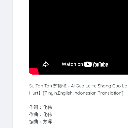
Su Tan Tan 苏谭谭 - Ai Guo Le Ye Shang Guo
Hurt】[Pinyin,English,Indonesian Translation]
作词：化伟
作曲：化伟
编曲：方晖