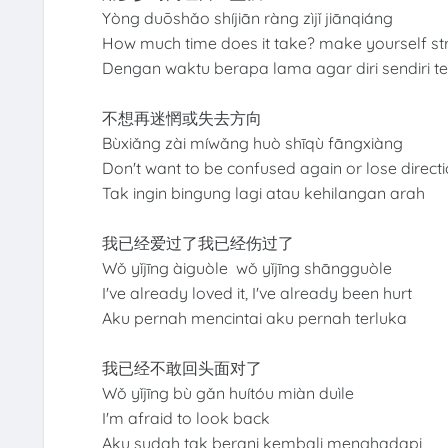
Yòng duōshǎo shíjiān ràng zìjǐ jiānqiáng
How much time does it take? make yourself st
Dengan waktu berapa lama agar diri sendiri t
不想再迷惘或失去方向
Bùxiǎng zài míwǎng huò shīqù fāngxiàng
Don't want to be confused again or lose direct
Tak ingin bingung lagi atau kehilangan arah
我已经爱过了我已经伤过了
Wǒ yǐjīng àiguòle wǒ yǐjīng shāngguòle
I've already loved it, I've already been hurt
Aku pernah mencintai aku pernah terluka
我已经不敢回头面对了
Wǒ yǐjīng bù gǎn huítóu miàn duìle
I'm afraid to look back
Aku sudah tak berani kembali menghadapi