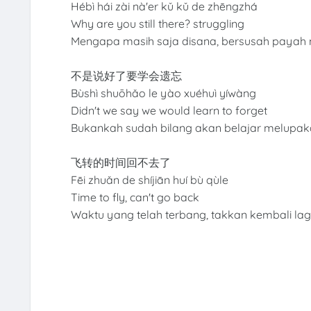
Hébì hái zài nà'er kǔ kǔ de zhēngzhá
Why are you still there? struggling
Mengapa masih saja disana, bersusah paya
不是说好了要学会遗忘
Bùshì shuōhǎo le yào xuéhuì yíwàng
Didn't we say we would learn to forget
Bukankah sudah bilang akan belajar melupa
飞转的时间回不去了
Fēi zhuǎn de shíjiān huí bù qùle
Time to fly, can't go back
Waktu yang telah terbang, takkan kembali lag