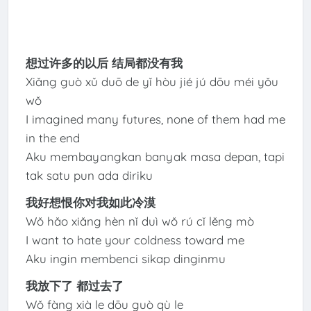
想过许多的以后 结局都没有我
Xiǎng guò xǔ duō de yǐ hòu jié jú dōu méi yǒu
wǒ
I imagined many futures, none of them had me
in the end
Aku membayangkan banyak masa depan, tapi
tak satu pun ada diriku
我好想恨你对我如此冷漠
Wǒ hǎo xiǎng hèn nǐ duì wǒ rú cǐ lěng mò
I want to hate your coldness toward me
Aku ingin membenci sikap dinginmu
我放下了 都过去了
Wǒ fàng xià le dōu guò qù le