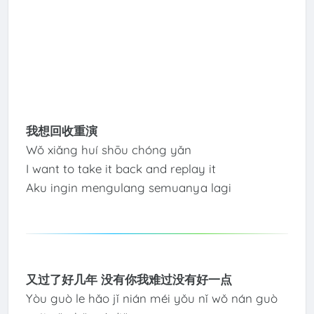
我想回收重演
Wǒ xiǎng huí shōu chóng yǎn
I want to take it back and replay it
Aku ingin mengulang semuanya lagi
又过了好几年 没有你我难过没有好一点
Yòu guò le hǎo jǐ nián méi yǒu nǐ wǒ nán guò