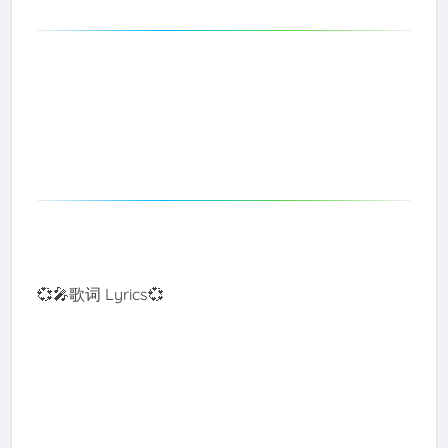
💞🎤歌词 Lyrics💞