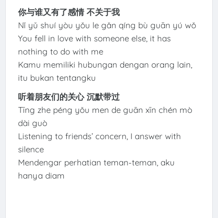
你与谁又有了感情 不关于我
Nǐ yǔ shuí yòu yǒu le gǎn qíng bù guān yú wǒ
You fell in love with someone else, it has
nothing to do with me
Kamu memiliki hubungan dengan orang lain,
itu bukan tentangku
听着朋友们的关心 沉默带过
Tīng zhe péng yǒu men de guān xīn chén mò
dài guò
Listening to friends’ concern, I answer with
silence
Mendengar perhatian teman-teman, aku
hanya diam