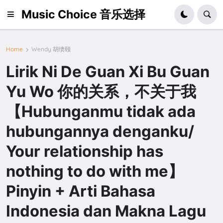
Music Choice 音乐选择
Home
Wendy 胡缋颐
Lirik Ni De Guan Xi Bu Guan
Yu Wo 你的关系，不关于我
【Hubunganmu tidak ada
hubungannya denganku/
Your relationship has
nothing to do with me】
Pinyin + Arti Bahasa
Indonesia dan Makna Lagu