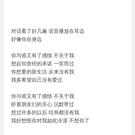
对话看了好几遍 语⾳播放在耳边
好像你在⾝边
你与谁⼜有了感情 不关于我
想起你曾经的承诺 ⼀笑⽽过
你想要的新⽣活 从来没有我
我多希望⾃⼰没有爱过
你与谁⼜有了感情 不关于我
听着朋友们的关⼼ 沉默带过
想过许多的以后 结局都没有我
我好想恨你对我如此冷漠 不想你了