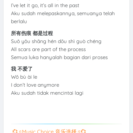
I’ve let it go, it’s all in the past
Aku sudah melepaskannya, semuanya telah
berlalu
所有伤痕 都是过程
Suǒ yǒu shāng hén dōu shì guò chéng
All scars are part of the process
Semua luka hanyalah bagian dari proses
我 不爱了
Wǒ bù ài le
I don’t love anymore
Aku sudah tidak mencintai lagi
💞♫Music Choice 音乐选择♫💞