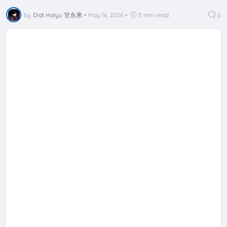
by
Didi Haiyu 甘永来
•
May 16, 2026
•
5 min read
0