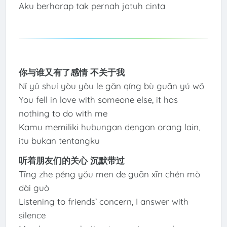
Aku berharap tak pernah jatuh cinta
你与谁又有了感情 不关于我
Nǐ yǔ shuí yòu yǒu le gǎn qíng bù guān yú wǒ
You fell in love with someone else, it has
nothing to do with me
Kamu memiliki hubungan dengan orang lain,
itu bukan tentangku
听着朋友们的关心 沉默带过
Tīng zhe péng yǒu men de guān xīn chén mò
dài guò
Listening to friends’ concern, I answer with
silence