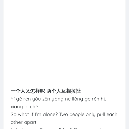
一个人又怎样呢 两个人互相拉扯
Yí gè rén yòu zěn yàng ne liǎng gè rén hù
xiāng lā chě
So what if I’m alone? Two people only pull each
other apart