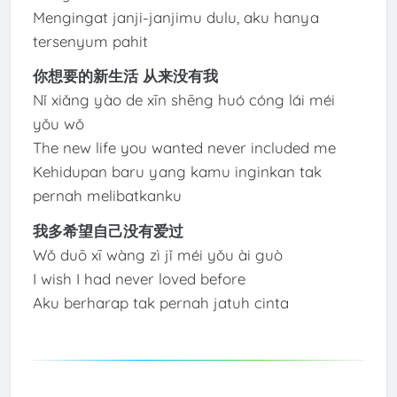
Mengingat janji-janjimu dulu, aku hanya
tersenyum pahit
你想要的新生活 从来没有我
Nǐ xiǎng yào de xīn shēng huó cóng lái méi
yǒu wǒ
The new life you wanted never included me
Kehidupan baru yang kamu inginkan tak
pernah melibatkanku
我多希望自己没有爱过
Wǒ duō xī wàng zì jǐ méi yǒu ài guò
I wish I had never loved before
Aku berharap tak pernah jatuh cinta