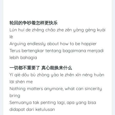
轮回的争吵着怎样更快乐
Lún huí de zhēng chǎo zhe zěn yàng gèng kuài
lè
Arguing endlessly about how to be happier
Terus bertengkar tentang bagaimana menjadi
lebih bahagia
一切都不重要了 真心能换来什么
Yí qiè dōu bù zhòng yào le zhēn xīn néng huàn
lái shén me
Nothing matters anymore, what can sincerity
bring
Semuanya tak penting lagi, apa yang bisa
didapat dari ketulusan