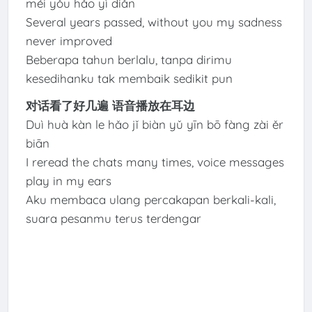
méi yǒu hǎo yì diǎn
Several years passed, without you my sadness
never improved
Beberapa tahun berlalu, tanpa dirimu
kesedihanku tak membaik sedikit pun
对话看了好几遍 语音播放在耳边
Duì huà kàn le hǎo jǐ biàn yǔ yīn bō fàng zài ěr
biān
I reread the chats many times, voice messages
play in my ears
Aku membaca ulang percakapan berkali-kali,
suara pesanmu terus terdengar