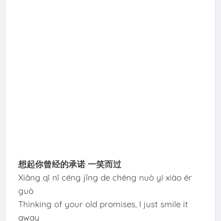
想起你曾经的承诺 一笑而过
Xiǎng qǐ nǐ céng jīng de chéng nuò yí xiào ér
guò
Thinking of your old promises, I just smile it
away