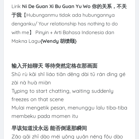
Lirik
Ni De Guan Xi Bu Guan Yu Wo 你的关系，不关
于我
【Hubunganmu tidak ada hubungannya
denganku/ Your relationship has nothing to do
with me】 Pinyin + Arti Bahasa Indonesia dan
Makna Lagu
{Wendy 胡缋颐
}
输入开始聊天 等待突然定格在那画面
Shū rù kāi shǐ liáo tiān děng dài tū rán dìng gé
zài nà huà miàn
Typing to start chatting, waiting suddenly
freezes on that scene
Mulai mengetik pesan, menunggu lalu tiba-tiba
membeku pada momen itu
早该知道没永远 能否倒退那瞬间
Zǎo gāi zhī dào méi yǒng yuǎn néng fǒu dào