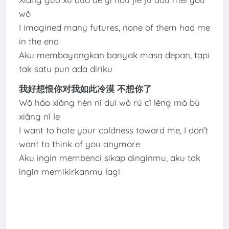
wǒ
I imagined many futures, none of them had me
in the end
Aku membayangkan banyak masa depan, tapi
tak satu pun ada diriku
我好想恨你对我如此冷漠 不想你了
Wǒ hǎo xiǎng hèn nǐ duì wǒ rú cǐ lěng mò bù
xiǎng nǐ le
I want to hate your coldness toward me, I don’t
want to think of you anymore
Aku ingin membenci sikap dinginmu, aku tak
ingin memikirkanmu lagi