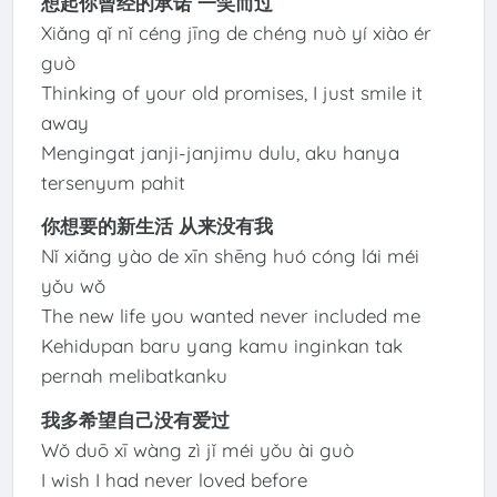
想起你曾经的承诺 一笑而过
Xiǎng qǐ nǐ céng jīng de chéng nuò yí xiào ér
guò
Thinking of your old promises, I just smile it
away
Mengingat janji-janjimu dulu, aku hanya
tersenyum pahit
你想要的新生活 从来没有我
Nǐ xiǎng yào de xīn shēng huó cóng lái méi
yǒu wǒ
The new life you wanted never included me
Kehidupan baru yang kamu inginkan tak
pernah melibatkanku
我多希望自己没有爱过
Wǒ duō xī wàng zì jǐ méi yǒu ài guò
I wish I had never loved before