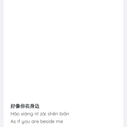
好像你在身边
Hǎo xiàng nǐ zài shēn biān
As if you are beside me