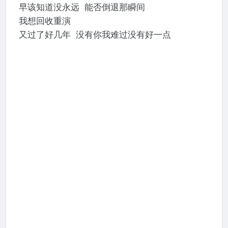
早该知道没永远 能否倒退那瞬间
我想回收重演
⼜过了好几年 没有你我难过没有好⼀点