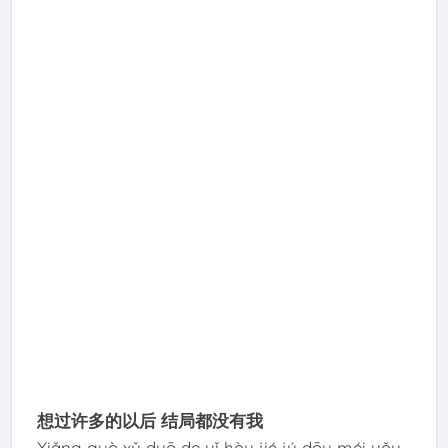
想过许多的以后 结局都没有我
Xiǎng guò xǔ duō de yǐ hòu jié jú dōu méi yǒu