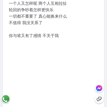
⼀个⼈⼜怎样呢 两个⼈互相拉扯
轮回的争吵着怎样更快乐
⼀切都不重要了 真⼼能换来什么
不值得 我没关系了
你与谁⼜有了感情 不关于我