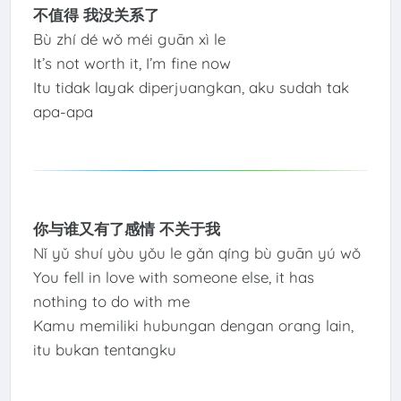
不值得 我没关系了
Bù zhí dé wǒ méi guān xì le
It’s not worth it, I’m fine now
Itu tidak layak diperjuangkan, aku sudah tak
apa-apa
你与谁又有了感情 不关于我
Nǐ yǔ shuí yòu yǒu le gǎn qíng bù guān yú wǒ
You fell in love with someone else, it has
nothing to do with me
Kamu memiliki hubungan dengan orang lain,
itu bukan tentangku