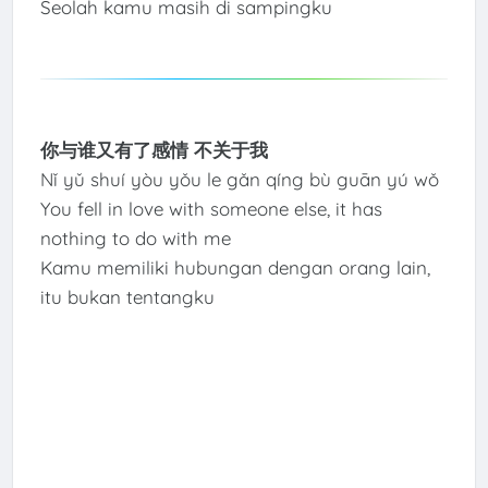
Seolah kamu masih di sampingku
你与谁又有了感情 不关于我
Nǐ yǔ shuí yòu yǒu le gǎn qíng bù guān yú wǒ
You fell in love with someone else, it has
nothing to do with me
Kamu memiliki hubungan dengan orang lain,
itu bukan tentangku