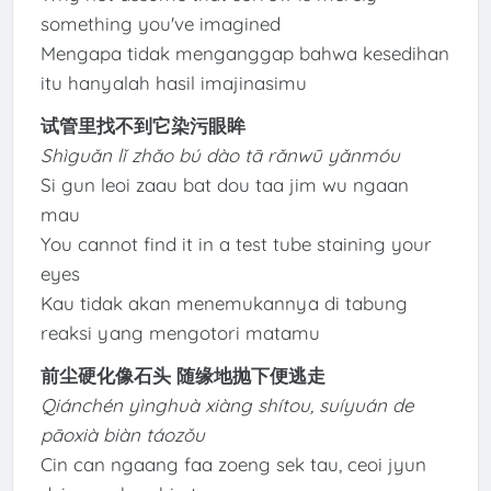
something you've imagined
Mengapa tidak menganggap bahwa kesedihan
itu hanyalah hasil imajinasimu
试管里找不到它染污眼眸
Shìguǎn lǐ zhǎo bú dào tā rǎnwū yǎnmóu
Si gun leoi zaau bat dou taa jim wu ngaan
mau
You cannot find it in a test tube staining your
eyes
Kau tidak akan menemukannya di tabung
reaksi yang mengotori matamu
前尘硬化像石头 随缘地抛下便逃走
Qiánchén yìnghuà xiàng shítou, suíyuán de
pāoxià biàn táozǒu
Cin can ngaang faa zoeng sek tau, ceoi jyun