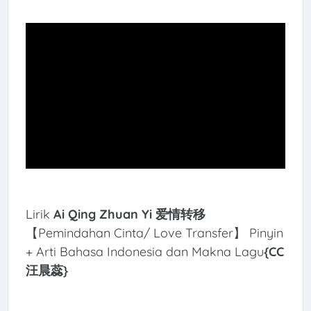
Lirik
Ai Qing Zhuan Yi
爱情转移
【Pemindahan Cinta/ Love Transfer】 Pinyin
+ Arti Bahasa Indonesia dan Makna Lagu
{CC
汪晨蕊
}