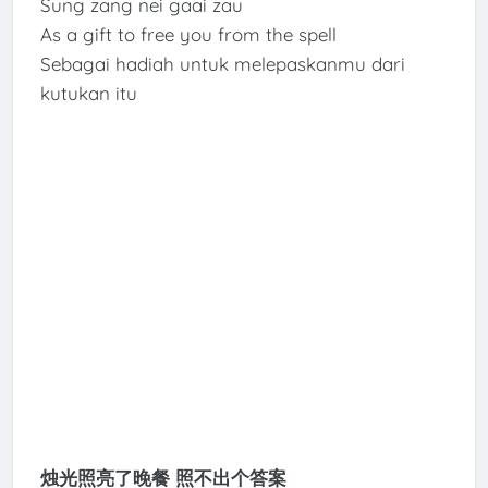
Sung zang nei gaai zau
As a gift to free you from the spell
Sebagai hadiah untuk melepaskanmu dari
kutukan itu
烛光照亮了晚餐 照不出个答案