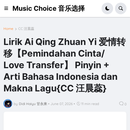
Music Choice 音乐选择
Home
CC 汪晨蕊
Lirik Ai Qing Zhuan Yi 爱情转
移【Pemindahan Cinta/
Love Transfer】 Pinyin +
Arti Bahasa Indonesia dan
Makna Lagu{CC 汪晨蕊}
by
Didi Haiyu 甘永来
•
June 07, 2026
•
11 min read
0