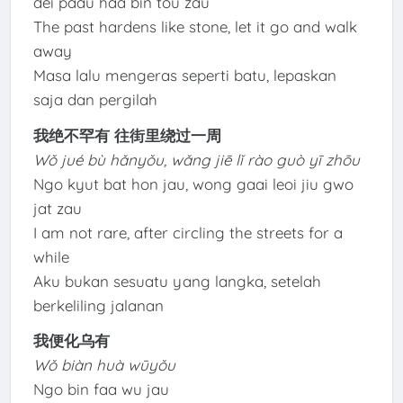
dei paau haa bin tou zau
The past hardens like stone, let it go and walk
away
Masa lalu mengeras seperti batu, lepaskan
saja dan pergilah
我绝不罕有 往街里绕过一周
Wǒ jué bù hǎnyǒu, wǎng jiē lǐ rào guò yī zhōu
Ngo kyut bat hon jau, wong gaai leoi jiu gwo
jat zau
I am not rare, after circling the streets for a
while
Aku bukan sesuatu yang langka, setelah
berkeliling jalanan
我便化乌有
Wǒ biàn huà wūyǒu
Ngo bin faa wu jau