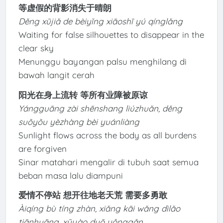
等虚假的背影消失于晴朗
Děng xūjiǎ de bèiyǐng xiāoshī yú qínglǎng
Waiting for false silhouettes to disappear in the
clear sky
Menunggu bayangan palsu menghilang di
bawah langit cerah
阳光在身上流转 等所有业障被原谅
Yángguāng zài shēnshang liúzhuǎn, děng
suǒyǒu yèzhàng bèi yuánliàng
Sunlight flows across the body as all burdens
are forgiven
Sinar matahari mengalir di tubuh saat semua
beban masa lalu diampuni
爱情不停站 想开往地老天荒 需要多勇敢
Àiqíng bù tíng zhàn, xiǎng kāi wǎng dìlǎo
tiānhuāng, xūyào duō yǒnggǎn