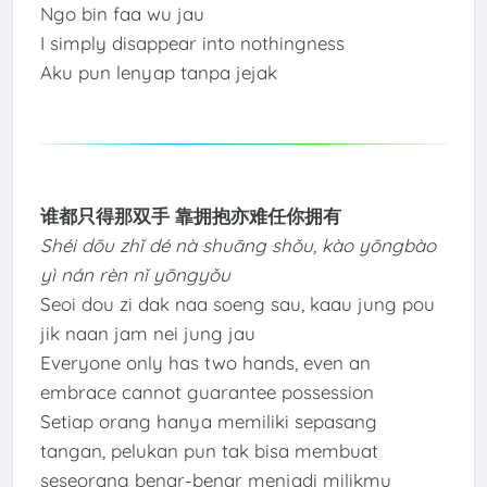
Ngo bin faa wu jau
I simply disappear into nothingness
Aku pun lenyap tanpa jejak
谁都只得那双手 靠拥抱亦难任你拥有
Shéi dōu zhǐ dé nà shuāng shǒu, kào yōngbào
yì nán rèn nǐ yōngyǒu
Seoi dou zi dak naa soeng sau, kaau jung pou
jik naan jam nei jung jau
Everyone only has two hands, even an
embrace cannot guarantee possession
Setiap orang hanya memiliki sepasang
tangan, pelukan pun tak bisa membuat
seseorang benar-benar menjadi milikmu