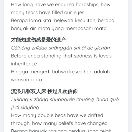
How long have we endured hardships, how
many tears have filled our eyes
Berapa lama kita melewati kesulitan, berapa
banyak air mata yang membasahi mata
才能知道伤感是爱的遗产
Cáinéng zhīdào shānggǎn shì ài de yíchǎn
Before understanding that sadness is love's
inheritance
Hingga mengerti bahwa kesedihan adalah
warisan cinta
流浪几张双人床 换过几次信仰
Liúlàng jǐ zhāng shuāngrén chuáng, huàn guò
jǐ cì xìnyǎng
How many double beds have we drifted
through, how many beliefs have changed
Berapa banyak ranjang berdua yang telah