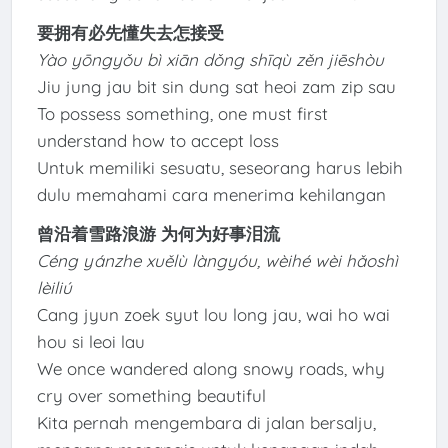
要拥有必先懂失去怎接受
Yào yōngyǒu bì xiān dǒng shīqù zěn jiēshòu
Jiu jung jau bit sin dung sat heoi zam zip sau
To possess something, one must first
understand how to accept loss
Untuk memiliki sesuatu, seseorang harus lebih
dulu memahami cara menerima kehilangan
曾沿着雪路浪游 为何为好事泪流
Céng yánzhe xuělù làngyóu, wèihé wèi hǎoshì
lèiliú
Cang jyun zoek syut lou long jau, wai ho wai
hou si leoi lau
We once wandered along snowy roads, why
cry over something beautiful
Kita pernah mengembara di jalan bersalju,