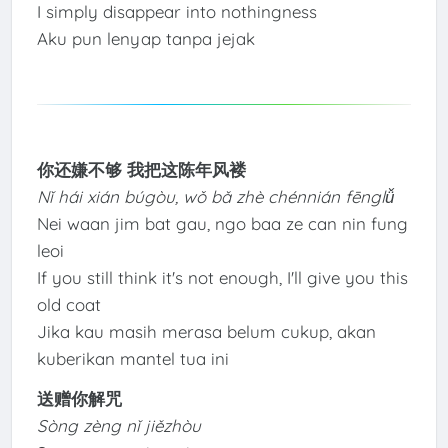
I simply disappear into nothingness
Aku pun lenyap tanpa jejak
你还嫌不够 我把这陈年风褛
Nǐ hái xián búgòu, wǒ bǎ zhè chénnián fēnglǚ
Nei waan jim bat gau, ngo baa ze can nin fung
leoi
If you still think it's not enough, I'll give you this
old coat
Jika kau masih merasa belum cukup, akan
kuberikan mantel tua ini
送赠你解咒
Sòng zèng nǐ jiězhòu