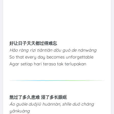
好让日子天天都过得难忘
Hǎo ràng rìzi tiāntiān dōu guò de nánwàng
So that every day becomes unforgettable
Agar setiap hari terasa tak terlupakan
熬过了多久患难 湿了多长眼眶
Áo guòle duōjiǔ huànnàn, shīle duō cháng
yǎnkuàng