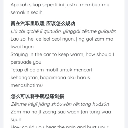
Apakah sikap seperti ini justru membuatmu
semakin sedih
留在汽车里取暖 应该怎么规劝
Liú zài qìchē lǐ qǔnuǎn, yīnggāi zěnme guīquàn
Lau zoi hei ce leoi ceoi nyun, jing goi zam mo
kwai hyun
Staying in the car to keep warm, how should I
persuade you
Tetap di dalam mobil untuk mencari
kehangatan, bagaimana aku harus
menasihatimu
怎么可以将手腕忍痛划损
Zěnme kěyǐ jiāng shǒuwàn rěntòng huásǔn
Zam mo ho ji zoeng sau waan jan tung waa
syun
How could you bear the pain and hurt your