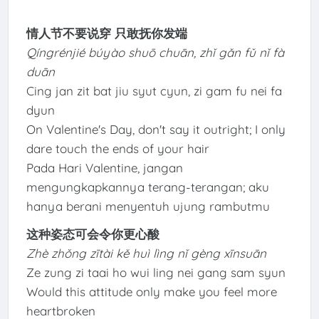
情人节不要说穿 只敢抚你发端
Qíngrénjié búyào shuō chuān, zhǐ gǎn fǔ nǐ fà
duān
Cing jan zit bat jiu syut cyun, zi gam fu nei fa
dyun
On Valentine's Day, don't say it outright; I only
dare touch the ends of your hair
Pada Hari Valentine, jangan
mengungkapkannya terang-terangan; aku
hanya berani menyentuh ujung rambutmu
这种姿态可会令你更心酸
Zhè zhǒng zītài kě huì lìng nǐ gèng xīnsuān
Ze zung zi taai ho wui ling nei gang sam syun
Would this attitude only make you feel more
heartbroken