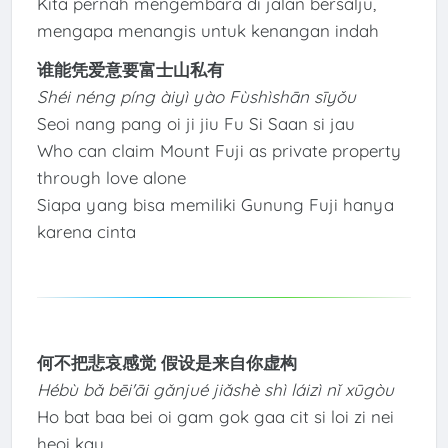
Kita pernah mengembara di jalan bersalju,
mengapa menangis untuk kenangan indah
谁能凭爱意要富士山私有
Shéi néng píng àiyì yào Fùshìshān sīyǒu
Seoi nang pang oi ji jiu Fu Si Saan si jau
Who can claim Mount Fuji as private property
through love alone
Siapa yang bisa memiliki Gunung Fuji hanya
karena cinta
何不把悲哀感觉 假设是来自你虚构
Hébù bǎ bēi'āi gǎnjué jiǎshè shì láizì nǐ xūgòu
Ho bat baa bei oi gam gok gaa cit si loi zi nei
heoi kau