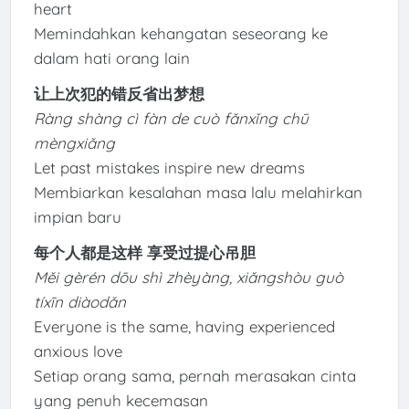
heart
Memindahkan kehangatan seseorang ke
dalam hati orang lain
让上次犯的错反省出梦想
Ràng shàng cì fàn de cuò fǎnxǐng chū
mèngxiǎng
Let past mistakes inspire new dreams
Membiarkan kesalahan masa lalu melahirkan
impian baru
每个人都是这样 享受过提心吊胆
Měi gèrén dōu shì zhèyàng, xiǎngshòu guò
tíxīn diàodǎn
Everyone is the same, having experienced
anxious love
Setiap orang sama, pernah merasakan cinta
yang penuh kecemasan