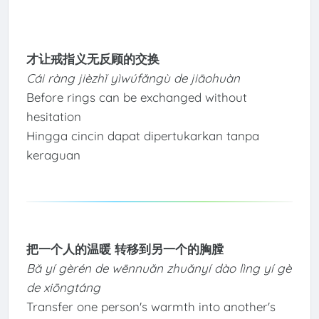
才让戒指义无反顾的交换
Cái ràng jièzhǐ yìwúfǎngù de jiāohuàn
Before rings can be exchanged without
hesitation
Hingga cincin dapat dipertukarkan tanpa
keraguan
把一个人的温暖 转移到另一个的胸膛
Bǎ yí gèrén de wēnnuǎn zhuǎnyí dào lìng yí gè
de xiōngtáng
Transfer one person's warmth into another's