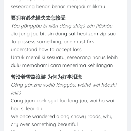
seseorang benar-benar menjadi milikmu
要拥有必先懂失去怎接受
Yào yōngyǒu bì xiān dǒng shīqù zěn jiēshòu
Jiu jung jau bit sin dung sat heoi zam zip sau
To possess something, one must first
understand how to accept loss
Untuk memiliki sesuatu, seseorang harus lebih
dulu memahami cara menerima kehilangan
曾沿着雪路浪游 为何为好事泪流
Céng yánzhe xuělù làngyóu, wèihé wèi hǎoshì
lèiliú
Cang jyun zoek syut lou long jau, wai ho wai
hou si leoi lau
We once wandered along snowy roads, why
cry over something beautiful