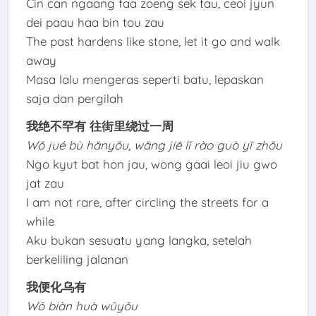
Cin can ngaang faa zoeng sek tau, ceoi jyun
dei paau haa bin tou zau
The past hardens like stone, let it go and walk
away
Masa lalu mengeras seperti batu, lepaskan
saja dan pergilah
我绝不罕有 往街里绕过一周
Wǒ jué bù hǎnyǒu, wǎng jiē lǐ rào guò yī zhōu
Ngo kyut bat hon jau, wong gaai leoi jiu gwo
jat zau
I am not rare, after circling the streets for a
while
Aku bukan sesuatu yang langka, setelah
berkeliling jalanan
我便化乌有
Wǒ biàn huà wūyǒu