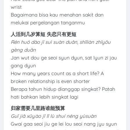
wrist
Bagaimana bisa kau menahan sakit dan
melukai pergelangan tanganmu
人活到几岁算短 失恋只有更短
Rén huó dào jǐ suì suàn duǎn, shīliàn zhǐyǒu
gèng duǎn
Jan wut dou ge seoi syun dyun, sat lyun zi jau
gang dyun
How many years count as a short life? A
broken relationship is even shorter
Berapa tahun hidup dianggap singkat? Patah
hati bahkan lebih singkat lagi
归家需要几里路谁能预算
Guī jiā xūyào jǐ lǐ lù shuí néng yùsuàn
Gwai gaa seoi jiu ge lei lou seoi nang jyu syun