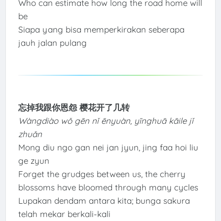
Who can estimate how long the road home will
be
Siapa yang bisa memperkirakan seberapa
jauh jalan pulang
忘掉我跟你恩怨 樱花开了几转
Wàngdiào wǒ gēn nǐ ēnyuàn, yīnghuā kāile jǐ
zhuǎn
Mong diu ngo gan nei jan jyun, jing faa hoi liu
ge zyun
Forget the grudges between us, the cherry
blossoms have bloomed through many cycles
Lupakan dendam antara kita; bunga sakura
telah mekar berkali-kali