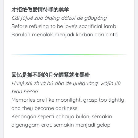
才拒绝做爱情待罪的羔羊
Cái jùjué zuò àiqíng dàizuì de gāoyáng
Before refusing to be love's sacrificial lamb
Barulah menolak menjadi korban dari cinta
回忆是抓不到的月光握紧就变黑暗
Huíyì shì zhuā bú dào de yuèguāng, wòjǐn jiù
biàn hēi'àn
Memories are like moonlight, grasp too tightly
and they become darkness
Kenangan seperti cahaya bulan, semakin
digenggam erat, semakin menjadi gelap