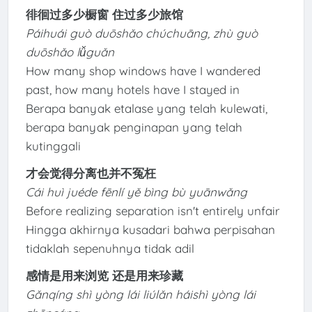
徘徊过多少橱窗 住过多少旅馆
Páihuái guò duōshǎo chúchuāng, zhù guò
duōshǎo lǚguǎn
How many shop windows have I wandered
past, how many hotels have I stayed in
Berapa banyak etalase yang telah kulewati,
berapa banyak penginapan yang telah
kutinggali
才会觉得分离也并不冤枉
Cái huì juéde fēnlí yě bìng bù yuānwǎng
Before realizing separation isn't entirely unfair
Hingga akhirnya kusadari bahwa perpisahan
tidaklah sepenuhnya tidak adil
感情是用来浏览 还是用来珍藏
Gǎnqíng shì yòng lái liúlǎn háishì yòng lái