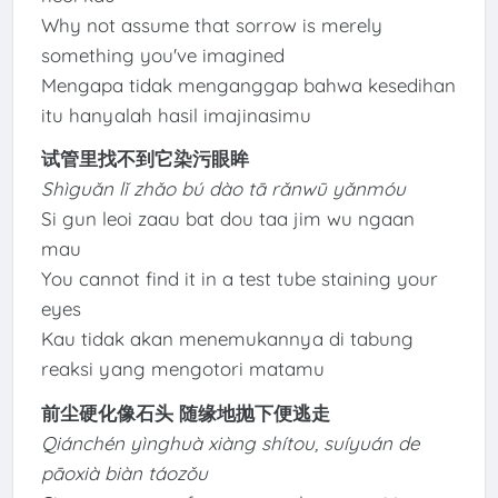
Why not assume that sorrow is merely
something you've imagined
Mengapa tidak menganggap bahwa kesedihan
itu hanyalah hasil imajinasimu
试管里找不到它染污眼眸
Shìguǎn lǐ zhǎo bú dào tā rǎnwū yǎnmóu
Si gun leoi zaau bat dou taa jim wu ngaan
mau
You cannot find it in a test tube staining your
eyes
Kau tidak akan menemukannya di tabung
reaksi yang mengotori matamu
前尘硬化像石头 随缘地抛下便逃走
Qiánchén yìnghuà xiàng shítou, suíyuán de
pāoxià biàn táozǒu