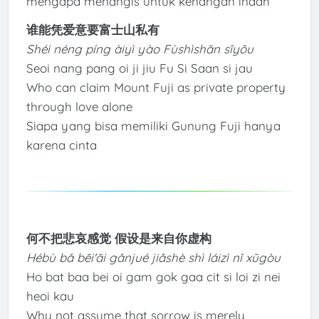
mengapa menangis untuk kenangan indah
谁能凭爱意要富士山私有
Shéi néng píng àiyì yào Fùshìshān sīyǒu
Seoi nang pang oi ji jiu Fu Si Saan si jau
Who can claim Mount Fuji as private property
through love alone
Siapa yang bisa memiliki Gunung Fuji hanya
karena cinta
何不把悲哀感觉 假设是来自你虚构
Hébù bǎ bēi'āi gǎnjué jiǎshè shì láizì nǐ xūgòu
Ho bat baa bei oi gam gok gaa cit si loi zi nei
heoi kau
Why not assume that sorrow is merely