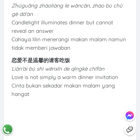
Zhúguāng zhàoliàng le wǎncān, zhào bù chū
gè dá'àn
Candlelight illuminates dinner but cannot
reveal an answer
Cahaya lilin menerangi makan malam namun
tidak memberi jawaban
恋爱不是温馨的请客吃饭
Liàn'ài bú shì wēnxīn de qǐngkè chīfàn
Love is not simply a warm dinner invitation
Cinta bukan sekadar makan malam yang
hangat