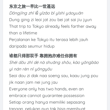
东京之旅一早比一世遥远
Dōngjīng zhī lǚ yīzǎo bǐ yīshì yáoyuǎn
Dung ging zi leoi jat zou bei jat sai jiu jyun
That trip to Tokyo already feels farther away
than a lifetime
Perjalanan ke Tokyo itu terasa lebih jauh
daripada seumur hidup
谁都只得那双手 靠拥抱亦难任你拥有
Shéi dōu zhǐ dé nà shuāng shǒu, kào yōngbào
yì nán rèn nǐ yōngyǒu
Seoi dou zi dak naa soeng sau, kaau jung pou
jik naan jam nei jung jau
Everyone only has two hands, even an
embrace cannot guarantee possession
Setiap orang hanya memiliki sepasang
tangan, pelukan pun tak bisa membuat