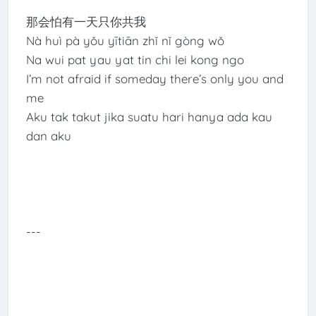
那会怕有一天只你共我
Nà huì pà yǒu yītiān zhǐ nǐ gòng wǒ
Na wui pat yau yat tin chi lei kong ngo
I’m not afraid if someday there’s only you and
me
Aku tak takut jika suatu hari hanya ada kau
dan aku
---