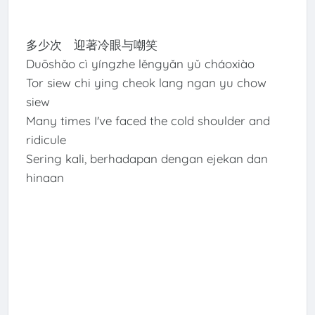
多少次 迎著冷眼与嘲笑
Duōshǎo cì yíngzhe lěngyǎn yǔ cháoxiào
Tor siew chi ying cheok lang ngan yu chow
siew
Many times I've faced the cold shoulder and
ridicule
Sering kali, berhadapan dengan ejekan dan
hinaan