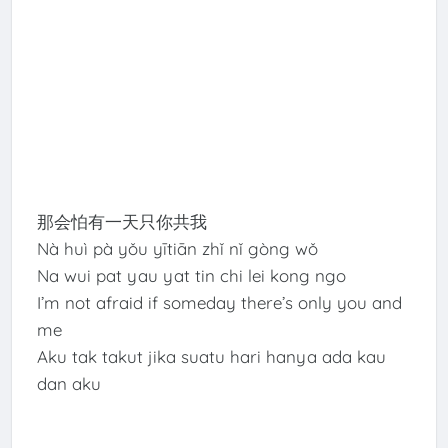
那会怕有一天只你共我
Nà huì pà yǒu yītiān zhǐ nǐ gòng wǒ
Na wui pat yau yat tin chi lei kong ngo
I’m not afraid if someday there’s only you and
me
Aku tak takut jika suatu hari hanya ada kau
dan aku