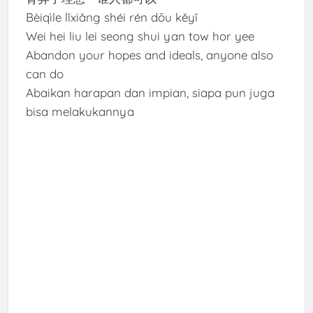
Bèiqìle lǐxiǎng shéi rén dōu kěyǐ
Wei hei liu lei seong shui yan tow hor yee
Abandon your hopes and ideals, anyone also
can do
Abaikan harapan dan impian, siapa pun juga
bisa melakukannya