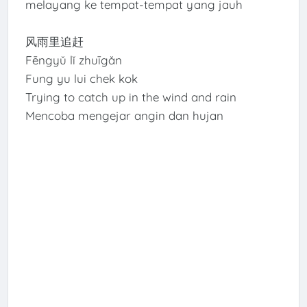
melayang ke tempat-tempat yang jauh
风雨里追赶
Fēngyǔ lǐ zhuīgǎn
Fung yu lui chek kok
Trying to catch up in the wind and rain
Mencoba mengejar angin dan hujan