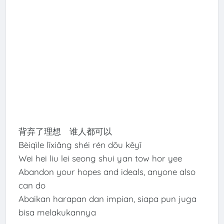
背弃了理想 谁人都可以
Bèiqìle lǐxiǎng shéi rén dōu kěyǐ
Wei hei liu lei seong shui yan tow hor yee
Abandon your hopes and ideals, anyone also
can do
Abaikan harapan dan impian, siapa pun juga
bisa melakukannya