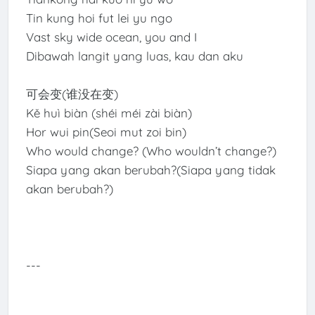
Tin kung hoi fut lei yu ngo
Vast sky wide ocean, you and I
Dibawah langit yang luas, kau dan aku
可会变(谁没在变)
Kě huì biàn (shéi méi zài biàn)
Hor wui pin(Seoi mut zoi bin)
Who would change? (Who wouldn’t change?)
Siapa yang akan berubah?(Siapa yang tidak
akan berubah?)
---