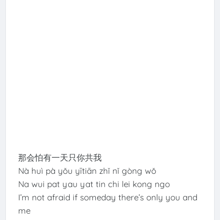
那会怕有一天只你共我
Nà huì pà yǒu yītiān zhǐ nǐ gòng wǒ
Na wui pat yau yat tin chi lei kong ngo
I’m not afraid if someday there’s only you and
me