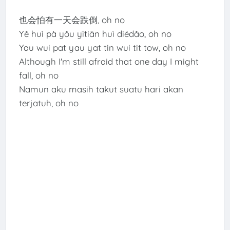
也会怕有一天会跌倒, oh no
Yě huì pà yǒu yītiān huì diédǎo, oh no
Yau wui pat yau yat tin wui tit tow, oh no
Although I'm still afraid that one day I might
fall, oh no
Namun aku masih takut suatu hari akan
terjatuh, oh no