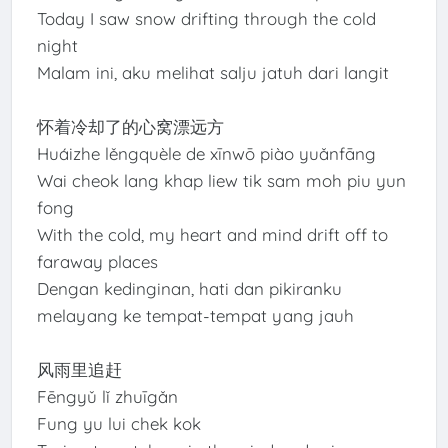
Today I saw snow drifting through the cold
night
Malam ini, aku melihat salju jatuh dari langit
怀着冷却了的心窝漂远方
Huáizhe lěngquèle de xīnwō piào yuǎnfāng
Wai cheok lang khap liew tik sam moh piu yun
fong
With the cold, my heart and mind drift off to
faraway places
Dengan kedinginan, hati dan pikiranku
melayang ke tempat-tempat yang jauh
风雨里追赶
Fēngyǔ lǐ zhuīgǎn
Fung yu lui chek kok