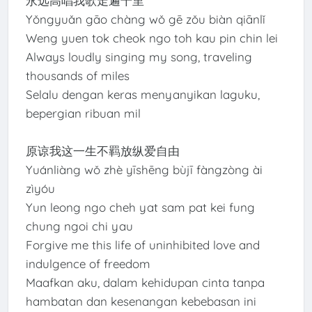
永远高唱我歌走遍千里
Yǒngyuǎn gāo chàng wǒ gē zǒu biàn qiānlǐ
Weng yuen tok cheok ngo toh kau pin chin lei
Always loudly singing my song, traveling
thousands of miles
Selalu dengan keras menyanyikan laguku,
bepergian ribuan mil
原谅我这一生不羁放纵爱自由
Yuánliàng wǒ zhè yīshēng bùjī fàngzòng ài
zìyóu
Yun leong ngo cheh yat sam pat kei fung
chung ngoi chi yau
Forgive me this life of uninhibited love and
indulgence of freedom
Maafkan aku, dalam kehidupan cinta tanpa
hambatan dan kesenangan kebebasan ini