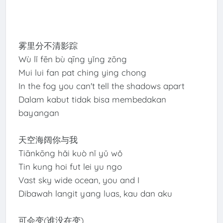
雾里分不清影踪
Wù lǐ fēn bù qīng yǐng zōng
Mui lui fan pat ching ying chong
In the fog you can't tell the shadows apart
Dalam kabut tidak bisa membedakan
bayangan
天空海阔你与我
Tiānkōng hǎi kuò nǐ yǔ wǒ
Tin kung hoi fut lei yu ngo
Vast sky wide ocean, you and I
Dibawah langit yang luas, kau dan aku
可会变(谁没在变)