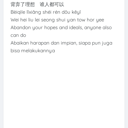
背弃了理想 谁人都可以
Bèiqìle lǐxiǎng shéi rén dōu kěyǐ
Wei hei liu lei seong shui yan tow hor yee
Abandon your hopes and ideals, anyone also
can do
Abaikan harapan dan impian, siapa pun juga
bisa melakukannya