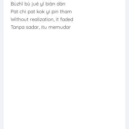
Bùzhī bù jué yǐ biàn dàn
Pat chi pat kok yi pin tham
Without realization, it faded
Tanpa sadar, itu memudar