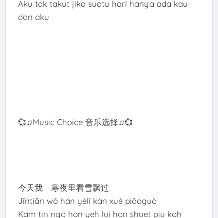
Aku tak takut jika suatu hari hanya ada kau
dan aku
💞♫Music Choice 音乐选择♫💞
今天我 寒夜里看雪飘过
Jīntiān wǒ hán yèlǐ kàn xuě piāoguò
Kam tin ngo hon yeh lui hon shuet piu koh