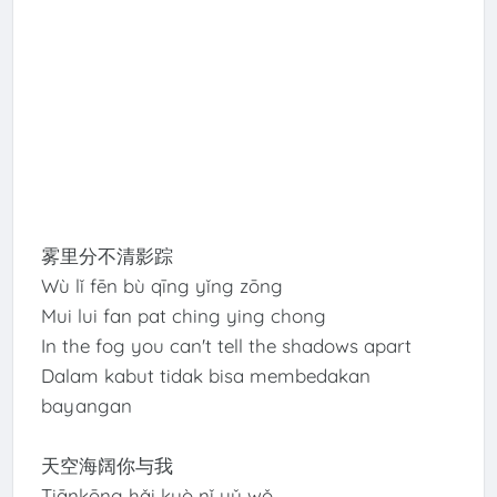
雾里分不清影踪
Wù lǐ fēn bù qīng yǐng zōng
Mui lui fan pat ching ying chong
In the fog you can't tell the shadows apart
Dalam kabut tidak bisa membedakan
bayangan
天空海阔你与我
Tiānkōng hǎi kuò nǐ yǔ wǒ