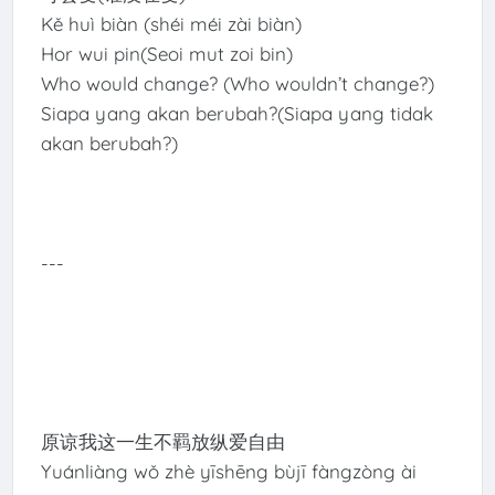
Kě huì biàn (shéi méi zài biàn)
Hor wui pin(Seoi mut zoi bin)
Who would change? (Who wouldn’t change?)
Siapa yang akan berubah?(Siapa yang tidak
akan berubah?)
---
原谅我这一生不羁放纵爱自由
Yuánliàng wǒ zhè yīshēng bùjī fàngzòng ài