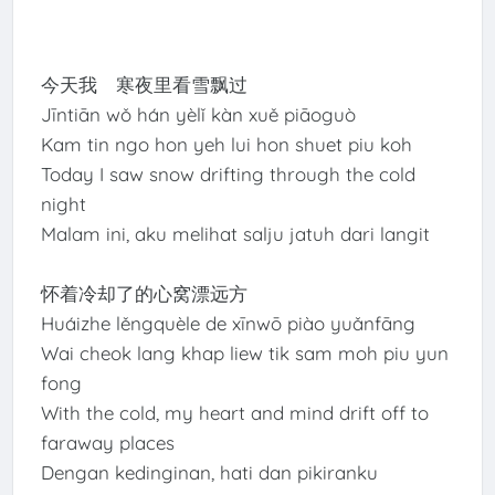
今天我 寒夜里看雪飘过
Jīntiān wǒ hán yèlǐ kàn xuě piāoguò
Kam tin ngo hon yeh lui hon shuet piu koh
Today I saw snow drifting through the cold
night
Malam ini, aku melihat salju jatuh dari langit
怀着冷却了的心窝漂远方
Huáizhe lěngquèle de xīnwō piào yuǎnfāng
Wai cheok lang khap liew tik sam moh piu yun
fong
With the cold, my heart and mind drift off to
faraway places
Dengan kedinginan, hati dan pikiranku