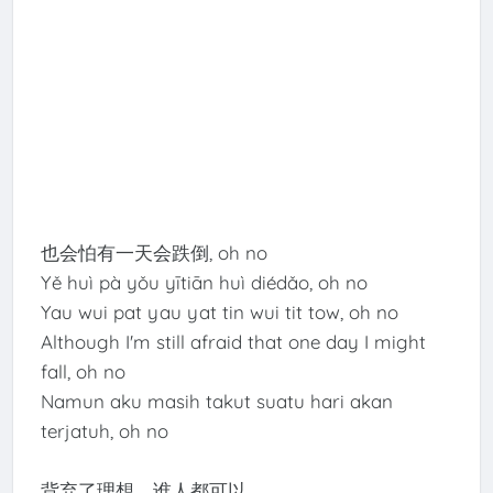
也会怕有一天会跌倒, oh no
Yě huì pà yǒu yītiān huì diédǎo, oh no
Yau wui pat yau yat tin wui tit tow, oh no
Although I'm still afraid that one day I might
fall, oh no
Namun aku masih takut suatu hari akan
terjatuh, oh no
背弃了理想 谁人都可以