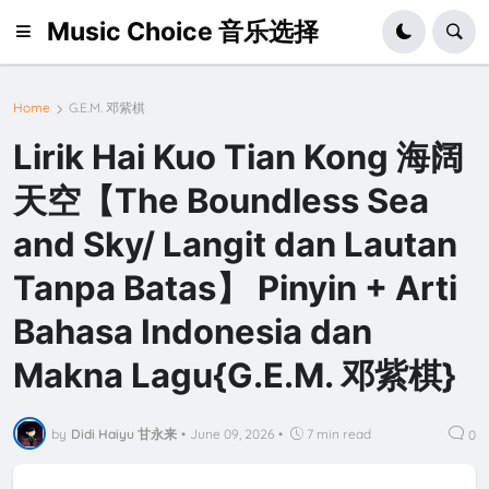
Music Choice 音乐选择
Home
G.E.M. 邓紫棋
Lirik Hai Kuo Tian Kong 海阔
天空【The Boundless Sea
and Sky/ Langit dan Lautan
Tanpa Batas】 Pinyin + Arti
Bahasa Indonesia dan
Makna Lagu{G.E.M. 邓紫棋}
by
Didi Haiyu 甘永来
•
June 09, 2026
•
7 min read
0