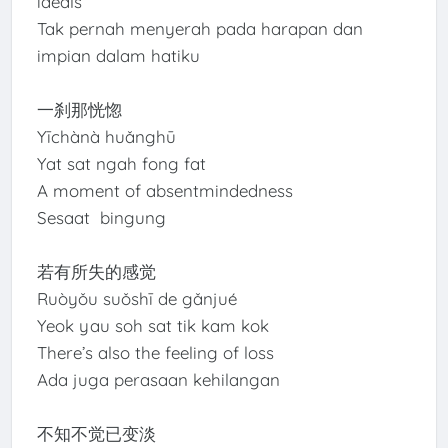
ideals
Tak pernah menyerah pada harapan dan
impian dalam hatiku
一刹那恍惚
Yīchànà huǎnghū
Yat sat ngah fong fat
A moment of absentmindedness
Sesaat bingung
若有所失的感觉
Ruòyǒu suǒshī de gǎnjué
Yeok yau soh sat tik kam kok
There’s also the feeling of loss
Ada juga perasaan kehilangan
不知不觉已变淡