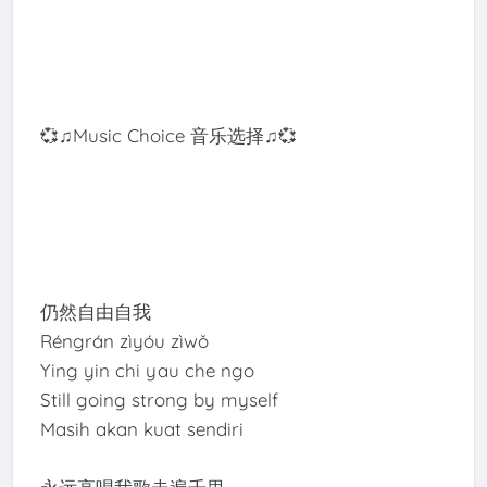
💞♫Music Choice 音乐选择♫💞
仍然自由自我
Réngrán zìyóu zìwǒ
Ying yin chi yau che ngo
Still going strong by myself
Masih akan kuat sendiri