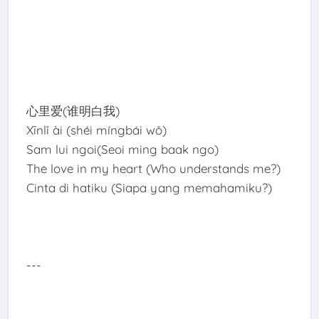
心里爱(谁明白我)
Xīnlǐ ài (shéi míngbái wǒ)
Sam lui ngoi(Seoi ming baak ngo)
The love in my heart (Who understands me?)
Cinta di hatiku (Siapa yang memahamiku?)
---