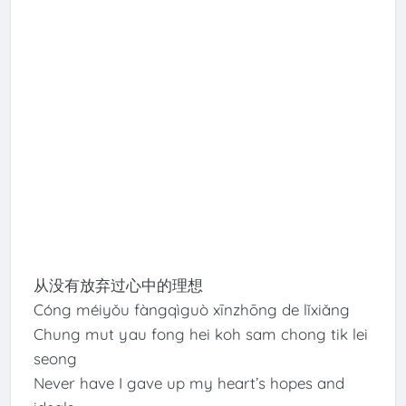
从没有放弃过心中的理想
Cóng méiyǒu fàngqìguò xīnzhōng de lǐxiǎng
Chung mut yau fong hei koh sam chong tik lei
seong
Never have I gave up my heart’s hopes and