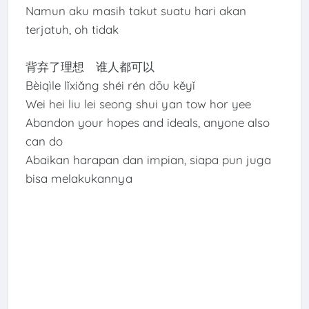
Namun aku masih takut suatu hari akan
terjatuh, oh tidak
背弃了理想 谁人都可以
Bèiqìle lǐxiǎng shéi rén dōu kěyǐ
Wei hei liu lei seong shui yan tow hor yee
Abandon your hopes and ideals, anyone also
can do
Abaikan harapan dan impian, siapa pun juga
bisa melakukannya