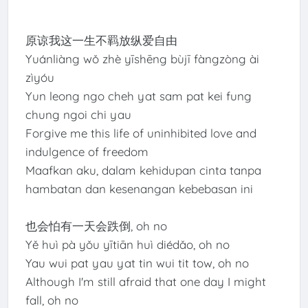
原谅我这一生不羁放纵爱自由
Yuánliàng wǒ zhè yīshēng bùjī fàngzòng ài
zìyóu
Yun leong ngo cheh yat sam pat kei fung
chung ngoi chi yau
Forgive me this life of uninhibited love and
indulgence of freedom
Maafkan aku, dalam kehidupan cinta tanpa
hambatan dan kesenangan kebebasan ini
也会怕有一天会跌倒, oh no
Yě huì pà yǒu yītiān huì diédǎo, oh no
Yau wui pat yau yat tin wui tit tow, oh no
Although I'm still afraid that one day I might
fall, oh no