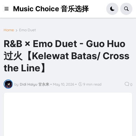
Music Choice 音乐选择
Home
Emo Duet
R&B × Emo Duet - Guo Huo
过火【Kelewat Batas/ Cross
the Line】
by
Didi Haiyu 甘永来
•
May 10, 2026
•
9 min read
0