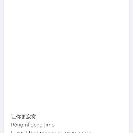
让你更寂寞
Ràng nǐ gèng jìmò
It was I that made you even lonely