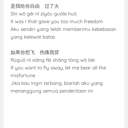
是我给你自由 过了火
Shì wǒ gěi nǐ zìyóu guòle huǒ
It was I that gave you too much freedom
Aku sendiri yang telah memberimu kebebasan
yang kelewat batas
如果你想飞 伤痛我背
Rúguǒ nǐ xiǎng fēi shāng tòng wǒ bèi
If you want to fly away, let me bear all the
misfortune
Jika kau ingin terbang, biarlah aku yang
menanggung semua penderitaan ini