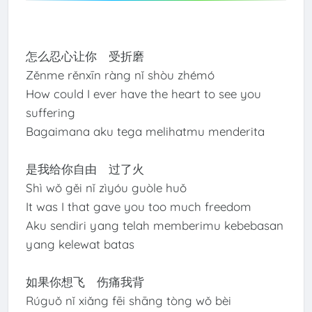
怎么忍心让你 受折磨
Zěnme rěnxīn ràng nǐ shòu zhémó
How could I ever have the heart to see you
suffering
Bagaimana aku tega melihatmu menderita
是我给你自由 过了火
Shì wǒ gěi nǐ zìyóu guòle huǒ
It was I that gave you too much freedom
Aku sendiri yang telah memberimu kebebasan
yang kelewat batas
如果你想飞 伤痛我背
Rúguǒ nǐ xiǎng fēi shāng tòng wǒ bèi