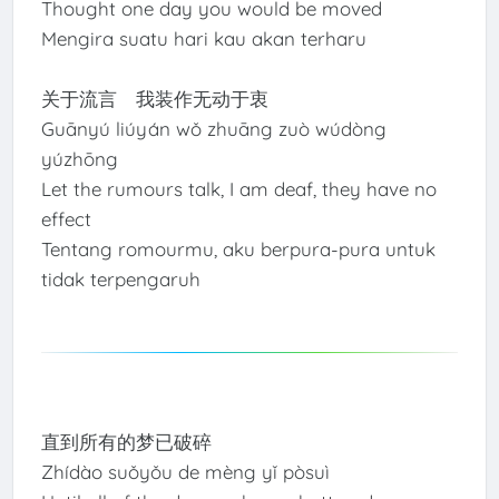
Thought one day you would be moved
Mengira suatu hari kau akan terharu
关于流言 我装作无动于衷
Guānyú liúyán wǒ zhuāng zuò wúdòng
yúzhōng
Let the rumours talk, I am deaf, they have no
effect
Tentang romourmu, aku berpura-pura untuk
tidak terpengaruh
直到所有的梦已破碎
Zhídào suǒyǒu de mèng yǐ pòsuì