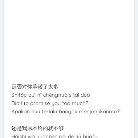
是否对你承诺了太多
Shìfǒu duì nǐ chéngnuòle tài duō
Did I to promise you too much?
Apakah aku terlalu banyak menjanjikanmu?
还是我原本给的就不够
Háishì wǒ yuánběn gěi de jiù bùgòu