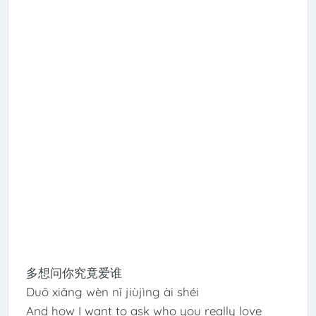
多想问你究竟爱谁
Duō xiǎng wèn nǐ jiùjìng ài shéi
And how I want to ask who you really love