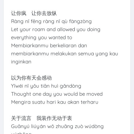
让你疯 让你去放纵
Ràng nǐ fēng ràng nǐ qù fàngzòng
Let your roam and allowed you doing
everything you wanted to
Membiarkanmu berkeliaran dan
membiarkanmu melakukan semua yang kau
inginkan
以为你有天会感动
Yǐwéi nǐ yǒu tiān huì gǎndòng
Thought one day you would be moved
Mengira suatu hari kau akan terharu
关于流言 我装作无动于衷
Guānyú liúyán wǒ zhuāng zuò wúdòng