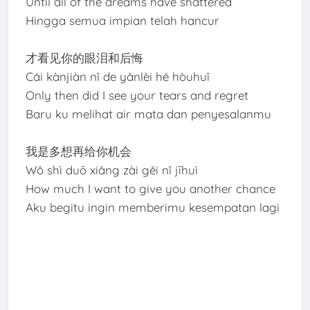
Until all of the dreams have shattered
Hingga semua impian telah hancur
才看见你的眼泪和后悔
Cái kànjiàn nǐ de yǎnlèi hé hòuhuǐ
Only then did I see your tears and regret
Baru ku melihat air mata dan penyesalanmu
我是多想再给你机会
Wǒ shì duō xiǎng zài gěi nǐ jīhuì
How much I want to give you another chance
Aku begitu ingin memberimu kesempatan lagi