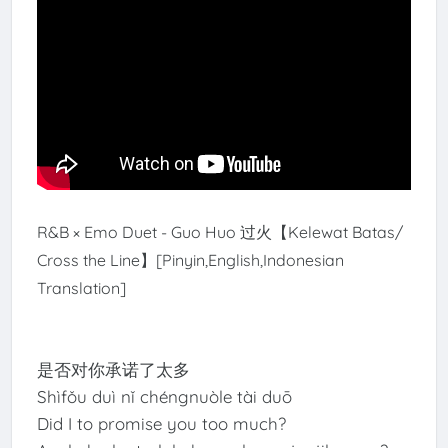
R&B × Emo Duet - Guo Huo 过火【Kelewat Batas/
Cross the Line】[Pinyin,English,Indonesian
Translation]
是否对你承诺了太多
Shìfǒu duì nǐ chéngnuòle tài duō
Did I to promise you too much?