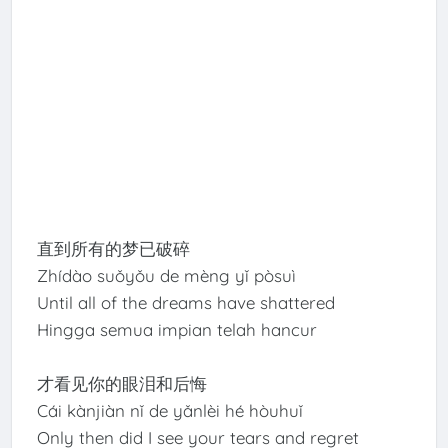
直到所有的梦已破碎
Zhídào suǒyǒu de mèng yǐ pòsuì
Until all of the dreams have shattered
Hingga semua impian telah hancur
才看见你的眼泪和后悔
Cái kànjiàn nǐ de yǎnlèi hé hòuhuǐ
Only then did I see your tears and regret