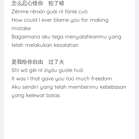
怎么忍心怪你 犯了错
Zěnme rěnxīn guài nǐ fànle cuò
How could I ever blame you for making
mistake
Bagaimana aku tega menyalahkanmu yang
telah melakukan kesalahan
是我给你自由 过了火
Shì wǒ gěi nǐ zìyóu guòle huǒ
It was I that gave you too much freedom
Aku sendiri yang telah memberimu kebebasan
yang kelewat batas