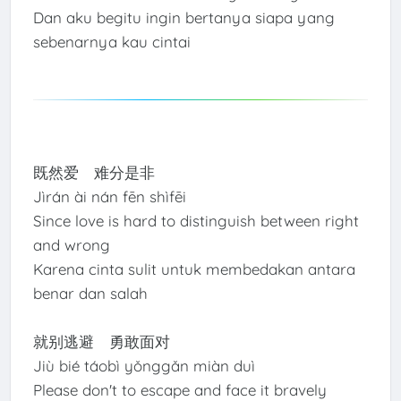
Dan aku begitu ingin bertanya siapa yang
sebenarnya kau cintai
既然爱 难分是非
Jìrán ài nán fēn shìfēi
Since love is hard to distinguish between right
and wrong
Karena cinta sulit untuk membedakan antara
benar dan salah
就别逃避 勇敢面对
Jiù bié táobì yǒnggǎn miàn duì
Please don't to escape and face it bravely