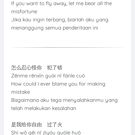
If you want to fly away, let me bear all the
misfortune
Jika kau ingin terbang, biarlah aku yang
menanggung semua penderitaan ini
怎么忍心怪你 犯了错
Zěnme rěnxīn guài nǐ fànle cuò
How could I ever blame you for making
mistake
Bagaimana aku tega menyalahkanmu yang
telah melakukan kesalahan
是我给你自由 过了火
Shì wǒ gěi nǐ zìyóu guòle huǒ