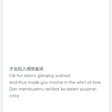
才会陷入感情漩涡
Cái huì xiànrù gǎnqíng xuánwō
And thus made you involve in the whirl of love
Dan membuatmu terlibat ke dalam pusaran
cinta