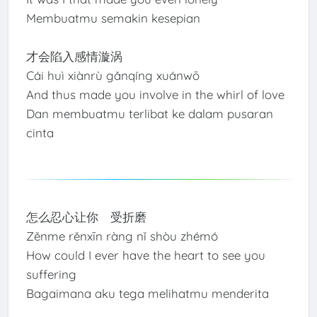
Membuatmu semakin kesepian
才会陷入感情漩涡
Cái huì xiànrù gǎnqíng xuánwō
And thus made you involve in the whirl of love
Dan membuatmu terlibat ke dalam pusaran
cinta
怎么忍心让你 受折磨
Zěnme rěnxīn ràng nǐ shòu zhémó
How could I ever have the heart to see you
suffering
Bagaimana aku tega melihatmu menderita