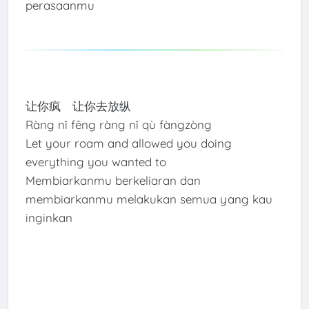
perasaanmu
让你疯 让你去放纵
Ràng nǐ fēng ràng nǐ qù fàngzòng
Let your roam and allowed you doing
everything you wanted to
Membiarkanmu berkeliaran dan
membiarkanmu melakukan semua yang kau
inginkan