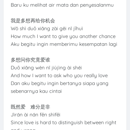
Baru ku melihat air mata dan penyesalanmu
我是多想再给你机会
Wǒ shì duō xiǎng zài gěi nǐ jīhuì
How much I want to give you another chance
Aku begitu ingin memberimu kesempatan lagi
多想问你究竟爱谁
Duō xiǎng wèn nǐ jiùjìng ài shéi
And how I want to ask who you really love
Dan aku begitu ingin bertanya siapa yang
sebenarnya kau cintai
既然爱 难分是非
Jìrán ài nán fēn shìfēi
Since love is hard to distinguish between right