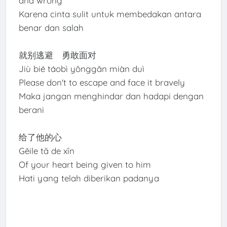
and wrong
Karena cinta sulit untuk membedakan antara
benar dan salah
就别逃避 勇敢面对
Jiù bié táobì yǒnggǎn miàn duì
Please don't to escape and face it bravely
Maka jangan menghindar dan hadapi dengan
berani
给了他的心
Gěile tā de xīn
Of your heart being given to him
Hati yang telah diberikan padanya