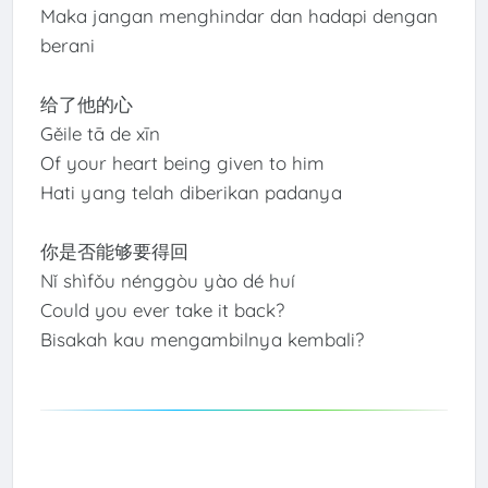
Maka jangan menghindar dan hadapi dengan
berani
给了他的心
Gěile tā de xīn
Of your heart being given to him
Hati yang telah diberikan padanya
你是否能够要得回
Nǐ shìfǒu nénggòu yào dé huí
Could you ever take it back?
Bisakah kau mengambilnya kembali?