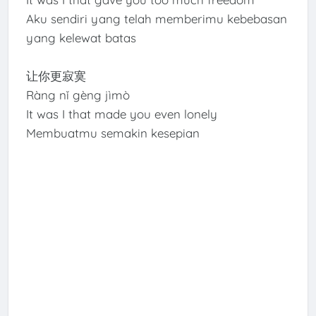
Aku sendiri yang telah memberimu kebebasan
yang kelewat batas
让你更寂寞
Ràng nǐ gèng jìmò
It was I that made you even lonely
Membuatmu semakin kesepian