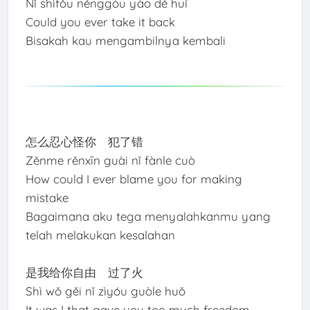
Nǐ shìfǒu nénggòu yào dé huí
Could you ever take it back
Bisakah kau mengambilnya kembali
怎么忍心怪你 犯了错
Zěnme rěnxīn guài nǐ fànle cuò
How could I ever blame you for making
mistake
Bagaimana aku tega menyalahkanmu yang
telah melakukan kesalahan
是我给你自由 过了火
Shì wǒ gěi nǐ zìyóu guòle huǒ
It was I that gave you too much freedom