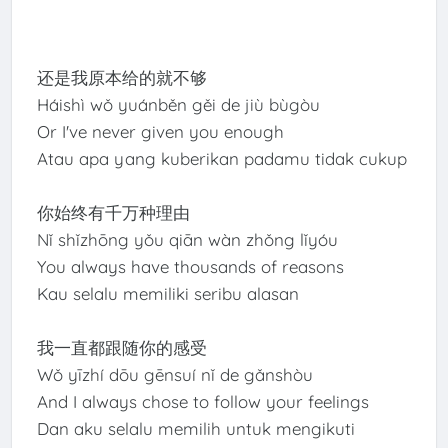
还是我原本给的就不够
Háishì wǒ yuánběn gěi de jiù bùgòu
Or I've never given you enough
Atau apa yang kuberikan padamu tidak cukup
你始终有千万种理由
Nǐ shǐzhōng yǒu qiān wàn zhǒng lǐyóu
You always have thousands of reasons
Kau selalu memiliki seribu alasan
我一直都跟随你的感受
Wǒ yīzhí dōu gēnsuí nǐ de gǎnshòu
And I always chose to follow your feelings
Dan aku selalu memilih untuk mengikuti