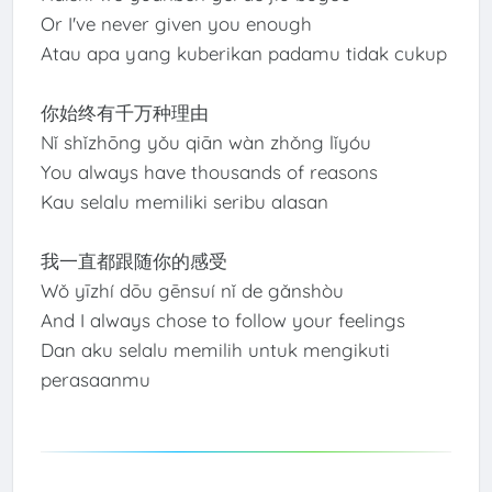
Or I've never given you enough
Atau apa yang kuberikan padamu tidak cukup
你始终有千万种理由
Nǐ shǐzhōng yǒu qiān wàn zhǒng lǐyóu
You always have thousands of reasons
Kau selalu memiliki seribu alasan
我一直都跟随你的感受
Wǒ yīzhí dōu gēnsuí nǐ de gǎnshòu
And I always chose to follow your feelings
Dan aku selalu memilih untuk mengikuti
perasaanmu