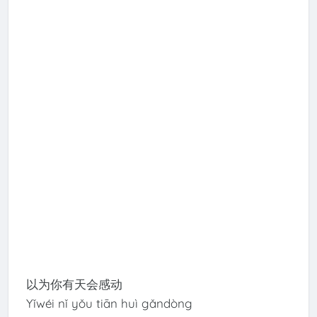
以为你有天会感动
Yǐwéi nǐ yǒu tiān huì gǎndòng