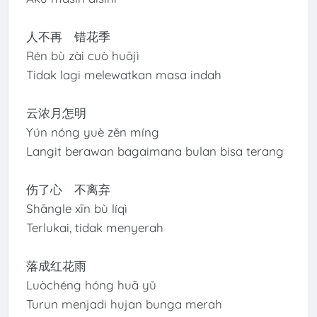
人不再 错花季
Rén bù zài cuò huājì
Tidak lagi melewatkan masa indah
云浓月怎明
Yún nóng yuè zěn míng
Langit berawan bagaimana bulan bisa terang
伤了心 不离弃
Shāngle xīn bù líqì
Terlukai, tidak menyerah
落成红花雨
Luòchéng hóng huā yǔ
Turun menjadi hujan bunga merah