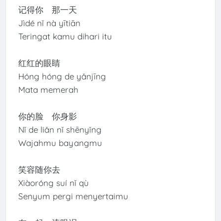
记得你 那一天
Jìdé nǐ nà yītiān
Teringat kamu dihari itu
红红的眼睛
Hóng hóng de yǎnjīng
Mata memerah
你的脸 你身影
Nǐ de liǎn nǐ shēnyǐng
Wajahmu bayangmu
笑容随你去
Xiàoróng suí nǐ qù
Senyum pergi menyertaimu