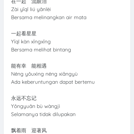
在一起 流眼泪
Zài yīqǐ liú yǎnlèi
Bersama melinangkan air mata
一起看星星
Yīqǐ kàn xīngxīng
Bersama melihat bintang
能有幸 能相遇
Néng yǒuxìng néng xiāngyù
Ada keberuntungan dapat bertemu
永远不忘记
Yǒngyuǎn bù wàngjì
Selamanya tidak dilupakan
飘着雨 迎著风