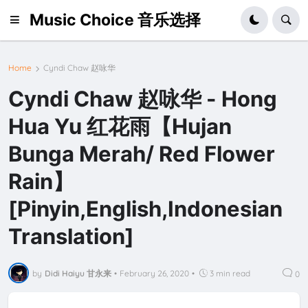
Music Choice 音乐选择
Home
Cyndi Chaw 赵咏华
Cyndi Chaw 赵咏华 - Hong
Hua Yu 红花雨【Hujan
Bunga Merah/ Red Flower
Rain】
[Pinyin,English,Indonesian
Translation]
by
Didi Haiyu 甘永来
•
February 26, 2020
•
3 min read
0