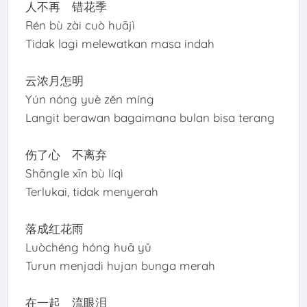
人不再 错花季
Rén bù zài cuò huājì
Tidak lagi melewatkan masa indah
云浓月怎明
Yún nóng yuè zěn míng
Langit berawan bagaimana bulan bisa terang
伤了心 不离弃
Shāngle xīn bù líqì
Terlukai, tidak menyerah
落成红花雨
Luòchéng hóng huā yǔ
Turun menjadi hujan bunga merah
在一起 流眼泪