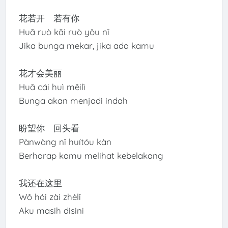
花若开 若有你
Huā ruò kāi ruò yǒu nǐ
Jika bunga mekar, jika ada kamu
花才会美丽
Huā cái huì měilì
Bunga akan menjadi indah
盼望你 回头看
Pànwàng nǐ huítóu kàn
Berharap kamu melihat kebelakang
我还在这里
Wǒ hái zài zhèlǐ
Aku masih disini