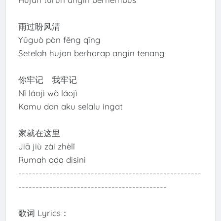
雨过盼风清
Yǔguò pàn fēng qīng
Setelah hujan berharap angin tenang
你牢记 我牢记
Nǐ láojì wǒ láojì
Kamu dan aku selalu ingat
家就在这里
Jiā jiù zài zhèlǐ
Rumah ada disini
-----------------------------------------------------
-------------------------------------------
歌词 Lyrics：