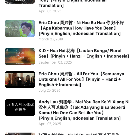
Translation]
April 05, 2025
Eric Chou 周兴哲 - Ni Hao Bu Hao 你 好不好
【Apa Kabarmu/ How Have You Been】
[Pinyin,English,Indonesian Translation]
March 23, 2018
K.D - Hua Hai 花海【Lautan Bunga/ Floral
Sea】[Pinyin + Hanzi + English + Indonesia]
September 03, 2025
Eric Chou 周兴哲 - All For You【Semuanya
Untukmu/ All For You】[Pinyin + Hanzi +
English + Indonesia]
July 23, 2026
Andy Lau 刘德华 - Mei You Ren Ke Yi Xiang Ni
没有人可以像你【Tak Ada yang Bisa Seperti
Kamu/ No One Can Be Like You】
[Pinyin,English,Indonesian Translation]
April 03, 2025