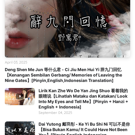
April 03, 2025
Deng Shen Me Jun 等什么君 - Ci Jiu Men Hui Yi 辞九门回忆
【Kenangan Sembilan Gerbang/ Memories of Leaving the
Nine Gates】[Pinyin,English,Indonesian Translation]
Lirik Kan Zhe Wo De Yan Jing Shuo 看着我的
眼睛说【Lihatlah Mataku dan Katakan/ Look
Into My Eyes and Tell Me】[Pinyin + Hanzi +
English + Indonesia]
September 04, 2025
Dai Yutong 戴羽彤 - Ke Yi Bu Shi Ni 可以不是你
【Bisa Bukan Kamu/ It Could Have Not Been
You】[Pinyin,English,Indonesian