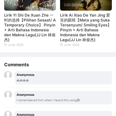
Lirik Yi Shi De Xuan Zhe 一
Lirik Ai Xiao De Yan Jing 爱
时的选择【Pilihan Sesaat/ A
笑的眼睛【Mata yang Suka
Temporary Choice】 Pinyin
Tersenyum/ Smiling Eyes】
+ Arti Bahasa Indonesia
Pinyin + Arti Bahasa
dan Makna Lagu{JJ Lin 林俊
Indonesia dan Makna
杰}
Lagu{JJ Lin 林俊杰}
15 June, 2026
15 June, 2026
Comments
Anonymous
🙏🙏🙏🙏
Anonymous
I remembered him when I heard this song😢
Anonymous