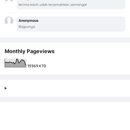
terima kasih udah terjemahkan, semangat
Anonymous
Bagusnya
Monthly Pageviews
1
5
9
6
9
4
7
0