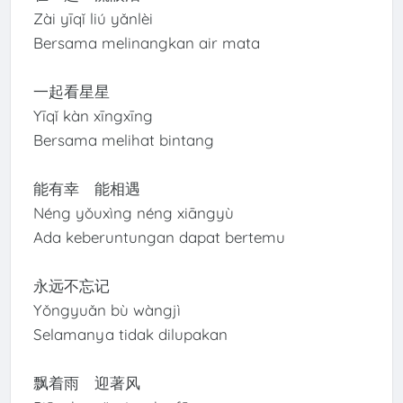
Zài yīqǐ liú yǎnlèi
Bersama melinangkan air mata
一起看星星
Yīqǐ kàn xīngxīng
Bersama melihat bintang
能有幸 能相遇
Néng yǒuxìng néng xiāngyù
Ada keberuntungan dapat bertemu
永远不忘记
Yǒngyuǎn bù wàngjì
Selamanya tidak dilupakan
飘着雨 迎著风