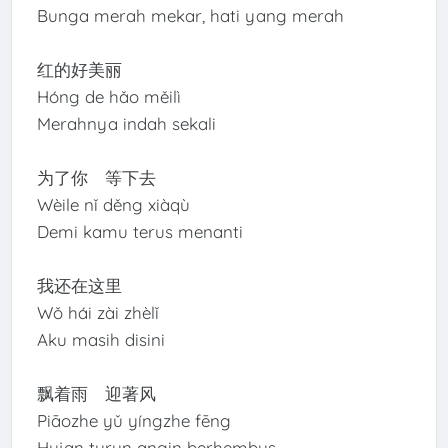
Bunga merah mekar, hati yang merah
红的好美丽
Hóng de hǎo měilì
Merahnya indah sekali
为了你 等下去
Wèile nǐ děng xiàqù
Demi kamu terus menanti
我还在这里
Wǒ hái zài zhèlǐ
Aku masih disini
飘着雨 迎著风
Piāozhe yǔ yíngzhe fēng
Hujan turun angin berhembus