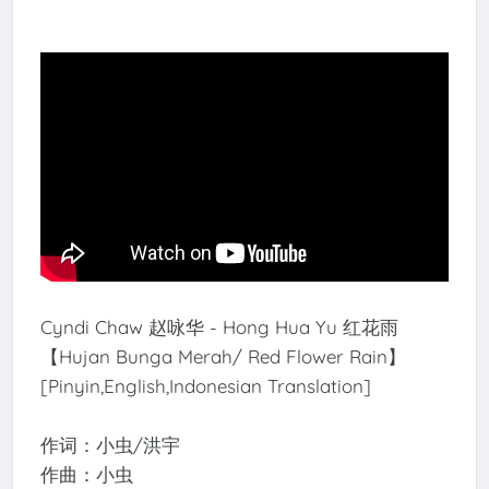
Cyndi Chaw 赵咏华 - Hong Hua Yu 红花雨
【Hujan Bunga Merah/ Red Flower Rain】
[Pinyin,English,Indonesian Translation]
作词：小虫/洪宇
作曲：小虫