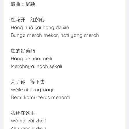
编曲：屠颖
红花开 红的心
Hóng huā kāi hóng de xīn
Bunga merah mekar, hati yang merah
红的好美丽
Hóng de hǎo měilì
Merahnya indah sekali
为了你 等下去
Wèile nǐ děng xiàqù
Demi kamu terus menanti
我还在这里
Wǒ hái zài zhèlǐ
Aku masih disini