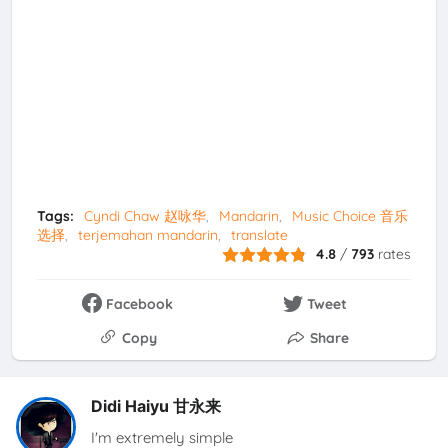
Tags:
Cyndi Chaw 赵咏华
Mandarin
Music Choice 音乐
选择
terjemahan mandarin
translate
4.8
/
793
rates
Facebook
Tweet
Copy
Share
Didi Haiyu 甘永来
I'm extremely simple