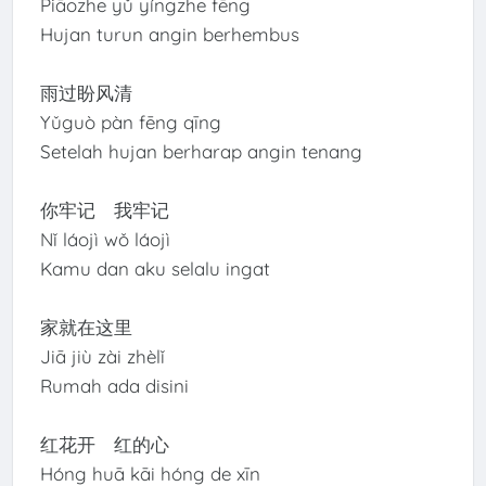
Piāozhe yǔ yíngzhe fēng
Hujan turun angin berhembus
雨过盼风清
Yǔguò pàn fēng qīng
Setelah hujan berharap angin tenang
你牢记 我牢记
Nǐ láojì wǒ láojì
Kamu dan aku selalu ingat
家就在这里
Jiā jiù zài zhèlǐ
Rumah ada disini
红花开 红的心
Hóng huā kāi hóng de xīn