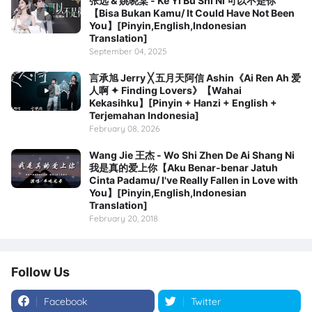
张远 & 姚晓棠 - Ke Yi Bu Shi Ni 可以不是你
【Bisa Bukan Kamu/ It Could Have Not Been
You】[Pinyin,English,Indonesian
Translation]
September 04, 2025
言承旭 Jerry ╳ 五月天阿信 Ashin《Ai Ren Ah 爱
人啊 ✦ Finding Lovers》【Wahai
Kekasihku】[Pinyin + Hanzi + English +
Terjemahan Indonesia]
February 08, 2026
Wang Jie 王杰 - Wo Shi Zhen De Ai Shang Ni
我是真的爱上你【Aku Benar-benar Jatuh
Cinta Padamu/ I've Really Fallen in Love with
You】[Pinyin,English,Indonesian
Translation]
February 20, 2018
Follow Us
Facebook
Twitter