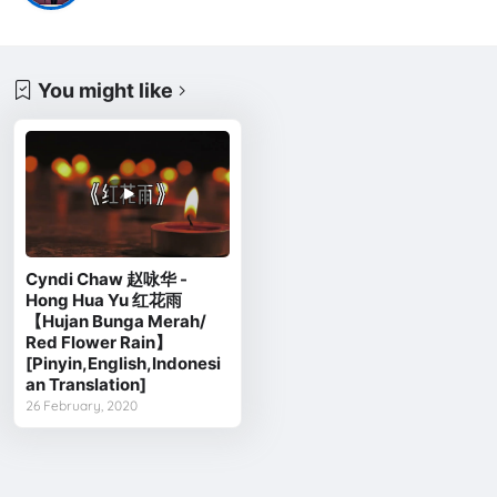
You might like
Cyndi Chaw 赵咏华 -
Hong Hua Yu 红花雨
【Hujan Bunga Merah/
Red Flower Rain】
[Pinyin,English,Indonesi
an Translation]
26 February, 2020