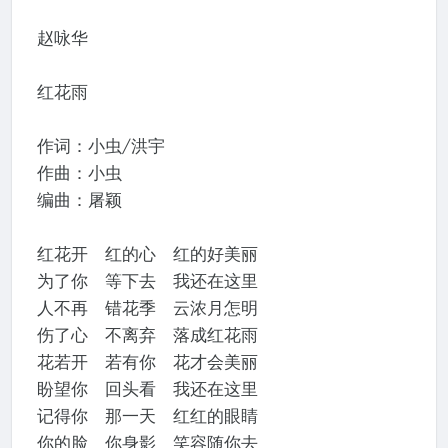
赵咏华
红花雨
作词：小虫/洪宇
作曲：小虫
编曲：屠颖
红花开 红的心 红的好美丽
为了你 等下去 我还在这里
人不再 错花季 云浓月怎明
伤了心 不离弃 落成红花雨
花若开 若有你 花才会美丽
盼望你 回头看 我还在这里
记得你 那一天 红红的眼睛
你的脸 你身影 笑容随你去