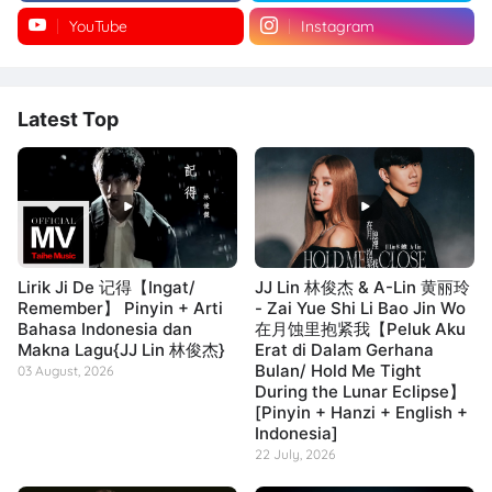
YouTube
Instagram
Latest Top
Lirik Ji De 记得【Ingat/
JJ Lin 林俊杰 & A-Lin 黄丽玲
Remember】 Pinyin + Arti
- Zai Yue Shi Li Bao Jin Wo
Bahasa Indonesia dan
在月蚀里抱紧我【Peluk Aku
Makna Lagu{JJ Lin 林俊杰}
Erat di Dalam Gerhana
Bulan/ Hold Me Tight
03 August, 2026
During the Lunar Eclipse】
[Pinyin + Hanzi + English +
Indonesia]
22 July, 2026