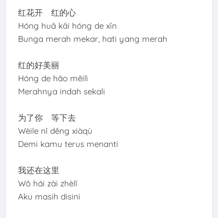
红花开 红的心
Hóng huā kāi hóng de xīn
Bunga merah mekar, hati yang merah
红的好美丽
Hóng de hǎo měilì
Merahnya indah sekali
为了你 等下去
Wèile nǐ děng xiàqù
Demi kamu terus menanti
我还在这里
Wǒ hái zài zhèlǐ
Aku masih disini