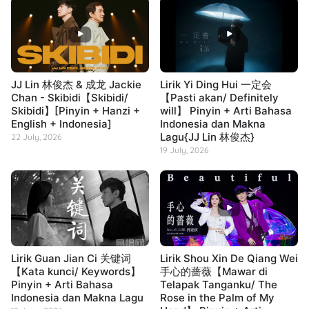
JJ Lin 林俊杰 & 成龙 Jackie
Lirik Yi Ding Hui 一定会
Chan - Skibidi【Skibidi/
【Pasti akan/ Definitely
Skibidi】[Pinyin + Hanzi +
will】 Pinyin + Arti Bahasa
English + Indonesia]
Indonesia dan Makna
Lagu{JJ Lin 林俊杰}
22 July, 2026
19 July, 2026
Lirik Guan Jian Ci 关键词
Lirik Shou Xin De Qiang Wei
【Kata kunci/ Keywords】
手心的蔷薇【Mawar di
Pinyin + Arti Bahasa
Telapak Tanganku/ The
Indonesia dan Makna Lagu
Rose in the Palm of My