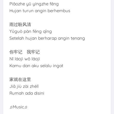
Piāozhe yǔ yíngzhe fēng
Hujan turun angin berhembus
雨过盼风清
Yǔguò pàn fēng qīng
Setelah hujan berharap angin tenang
你牢记 我牢记
Nǐ láojì wǒ láojì
Kamu dan aku selalu ingat
家就在这里
Jiā jiù zài zhèlǐ
Rumah ada disini
♫Music♫