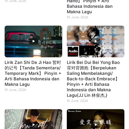
Hand】 Pinyin + Arti
19 June, 2026
Bahasa Indonesia dan
Makna Lagu
19 June, 2026
Lirik Zan Shi De Ji Hao 暂时
Lirik Bei Dui Bei Yong Bao
的记号【Tanda Sementara/
背对背拥抱【Berpelukan
Temporary Mark】 Pinyin +
Saling Membelakangi/
Arti Bahasa Indonesia dan
Back-to-Back Embrace】
Makna Lagu
Pinyin + Arti Bahasa
Indonesia dan Makna
19 June, 2026
Lagu{JJ Lin 林俊杰,}
16 June, 2026