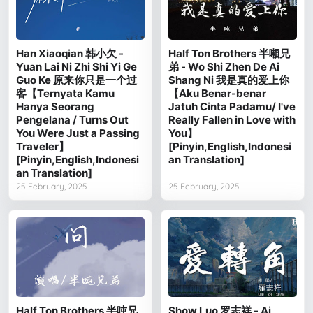
Han Xiaoqian 韩小欠 -
Half Ton Brothers 半噸兄
Yuan Lai Ni Zhi Shi Yi Ge
弟 - Wo Shi Zhen De Ai
Guo Ke 原来你只是一个过
Shang Ni 我是真的爱上你
客【Ternyata Kamu
【Aku Benar-benar
Hanya Seorang
Jatuh Cinta Padamu/ I've
Pengelana / Turns Out
Really Fallen in Love with
You Were Just a Passing
You】
Traveler】
[Pinyin,English,Indonesi
[Pinyin,English,Indonesi
an Translation]
an Translation]
25 February, 2025
25 February, 2025
Half Ton Brothers 半吨兄
Show Luo 罗志祥 - Ai