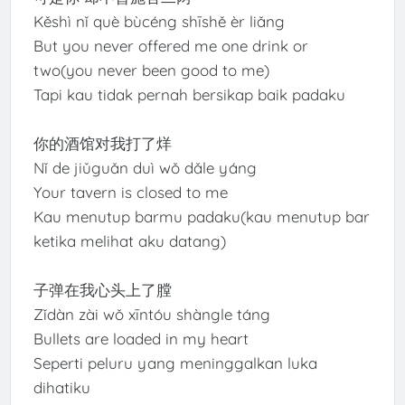
Kěshì nǐ què bùcéng shīshě èr liǎng
But you never offered me one drink or
two(you never been good to me)
Tapi kau tidak pernah bersikap baik padaku
你的酒馆对我打了烊
Nǐ de jiǔguǎn duì wǒ dǎle yáng
Your tavern is closed to me
Kau menutup barmu padaku(kau menutup bar
ketika melihat aku datang)
子弹在我心头上了膛
Zǐdàn zài wǒ xīntóu shàngle táng
Bullets are loaded in my heart
Seperti peluru yang meninggalkan luka
dihatiku