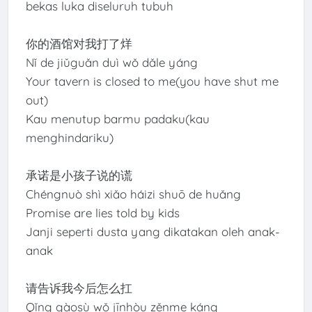
bekas luka diseluruh tubuh
你的酒馆对我打了烊
Nǐ de jiǔguǎn duì wǒ dǎle yáng
Your tavern is closed to me(you have shut me
out)
Kau menutup barmu padaku(kau
menghindariku)
承诺是小孩子说的谎
Chéngnuò shì xiǎo háizi shuō de huǎng
Promise are lies told by kids
Janji seperti dusta yang dikatakan oleh anak-
anak
请告诉我今后怎么扛
Qǐng gàosù wǒ jīnhòu zěnme káng