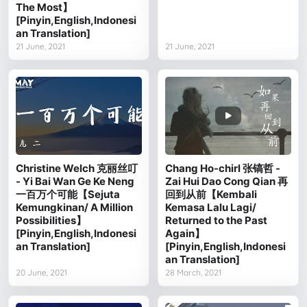
The Most】
[Pinyin,English,Indonesi
an Translation]
21 June, 2021
21 June, 2021
Christine Welch 克丽丝叮
Chang Ho-chirl 张镐哲 -
- Yi Bai Wan Ge Ke Neng
Zai Hui Dao Cong Qian 再
一百万个可能【Sejuta
回到从前【Kembali
Kemungkinan/ A Million
Kemasa Lalu Lagi/
Possibilities】
Returned to the Past
[Pinyin,English,Indonesi
Again】
an Translation]
[Pinyin,English,Indonesi
an Translation]
20 June, 2021
28 March, 2021