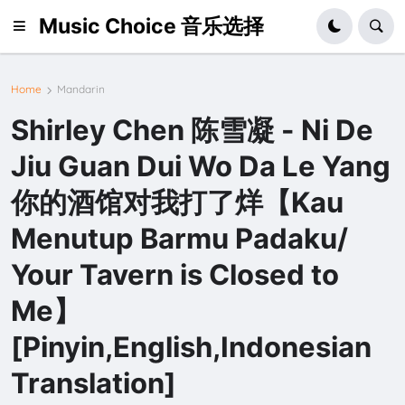
Music Choice 音乐选择
Home
Mandarin
Shirley Chen 陈雪凝 - Ni De
Jiu Guan Dui Wo Da Le Yang
你的酒馆对我打了烊【Kau
Menutup Barmu Padaku/
Your Tavern is Closed to
Me】
[Pinyin,English,Indonesian
Translation]