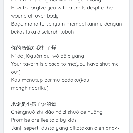
How to forgive you with a smile despite the
wound all over body
Bagaimana tersenyum memaafkanmu dengan
bekas luka diseluruh tubuh
你的酒馆对我打了烊
Nǐ de jiǔguǎn duì wǒ dǎle yáng
Your tavern is closed to me(you have shut me
out)
Kau menutup barmu padaku(kau
menghindariku)
承诺是小孩子说的谎
Chéngnuò shì xiǎo háizi shuō de huǎng
Promise are lies told by kids
Janji seperti dusta yang dikatakan oleh anak-