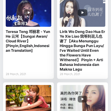
Teresa Teng 邓丽君 - Yun
Lirik Wo Deng Dao Hua Er
He 云河【Sungai Awan/
Ye Xie Liao 我等到花儿也
Cloud River】
谢了【Aku Menunggu
[Pinyin,English,Indonesi
Hingga Bunga Pun Layu/
an Translation]
I've Waited Until Even
the Flowers Have
Withered】 Pinyin + Arti
Bahasa Indonesia dan
Makna Lagu
28 March, 2021
28 March, 2021