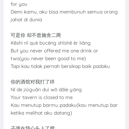
for you
Demi kamu, aku bisa membunuh semua orang
jahat di dunia
可是你 却不曾施舍二两
Kěshì nǐ què bùcéng shīshě èr liǎng
But you never offered me one drink or
two(you never been good to me)
Tapi kau tidak pernah bersikap baik padaku
你的酒馆对我打了烊
Nǐ de jiǔguǎn duì wǒ dǎle yáng
Your tavern is closed to me
Kau menutup barmu padaku(kau menutup bar
ketika melihat aku datang)
子弹在我心头上了膛