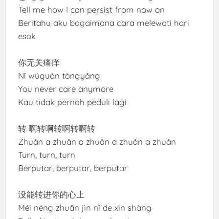
Tell me how I can persist from now on
Beritahu aku bagaimana cara melewati hari
esok
你无关痛痒
Nǐ wúguān tòngyǎng
You never care anymore
Kau tidak pernah peduli lagi
转 啊转啊转啊转啊转
Zhuǎn a zhuǎn a zhuǎn a zhuǎn a zhuǎn
Turn, turn, turn
Berputar, berputar, berputar
没能转进你的心上
Méi néng zhuǎn jìn nǐ de xīn shàng