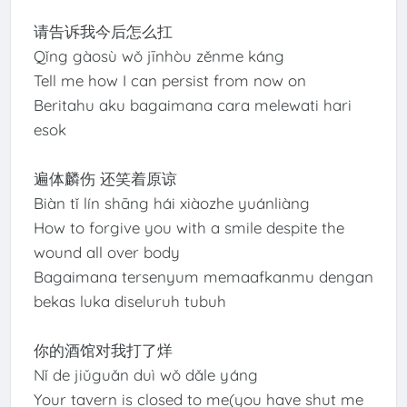
请告诉我今后怎么扛
Qǐng gàosù wǒ jīnhòu zěnme káng
Tell me how I can persist from now on
Beritahu aku bagaimana cara melewati hari
esok
遍体麟伤 还笑着原谅
Biàn tǐ lín shāng hái xiàozhe yuánliàng
How to forgive you with a smile despite the
wound all over body
Bagaimana tersenyum memaafkanmu dengan
bekas luka diseluruh tubuh
你的酒馆对我打了烊
Nǐ de jiǔguǎn duì wǒ dǎle yáng
Your tavern is closed to me(you have shut me