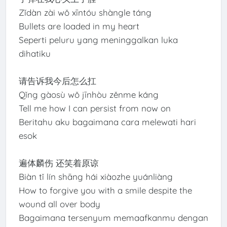
Zǐdàn zài wǒ xīntóu shàngle táng
Bullets are loaded in my heart
Seperti peluru yang meninggalkan luka
dihatiku
请告诉我今后怎么扛
Qǐng gàosù wǒ jīnhòu zěnme káng
Tell me how I can persist from now on
Beritahu aku bagaimana cara melewati hari
esok
遍体麟伤 还笑着原谅
Biàn tǐ lín shāng hái xiàozhe yuánliàng
How to forgive you with a smile despite the
wound all over body
Bagaimana tersenyum memaafkanmu dengan