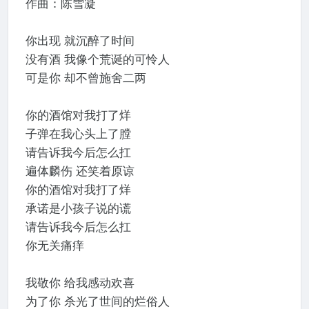
作曲：陈雪凝
你出现 就沉醉了时间
没有酒 我像个荒诞的可怜人
可是你 却不曾施舍二两
你的酒馆对我打了烊
子弹在我心头上了膛
请告诉我今后怎么扛
遍体麟伤 还笑着原谅
你的酒馆对我打了烊
承诺是小孩子说的谎
请告诉我今后怎么扛
你无关痛痒
我敬你 给我感动欢喜
为了你 杀光了世间的烂俗人