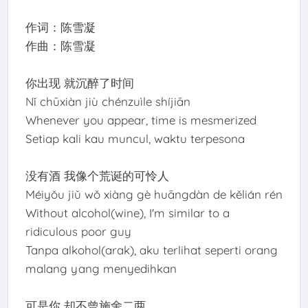
作词：陈雪凝
作曲：陈雪凝
你出现 就沉醉了时间
Nǐ chūxiàn jiù chénzuìle shíjiān
Whenever you appear, time is mesmerized
Setiap kali kau muncul, waktu terpesona
没有酒 我像个荒诞的可怜人
Méiyǒu jiǔ wǒ xiàng gè huāngdàn de kělián rén
Without alcohol(wine), I'm similar to a
ridiculous poor guy
Tanpa alkohol(arak), aku terlihat seperti orang
malang yang menyedihkan
可是你 却不曾施舍二两