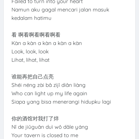
Failed to turn into your heart
Namun aku gagal mencari jalan masuk
kedalam hatimu
看 啊看啊看啊看啊看
Kàn a kàn a kàn a kàn a kàn
Look, look, look
Lihat, lihat, lihat
谁能再把自己点亮
Shéi néng zài bǎ zìjǐ diǎn liàng
Who can light up my life again
Siapa yang bisa menerangi hidupku lagi
你的酒馆对我打了烊
Nǐ de jiǔguǎn duì wǒ dǎle yáng
Your tavern is closed to me