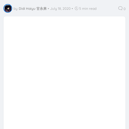
by
Didi Haiyu 甘永来
•
July 18, 2020
•
5 min read
0