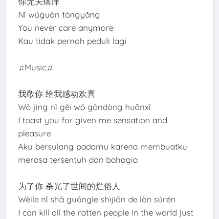
你无关痛痒
Nǐ wúguān tòngyǎng
You never care anymore
Kau tidak pernah peduli lagi
♫Music♫
我敬你 给我感动欢喜
Wǒ jìng nǐ gěi wǒ gǎndòng huānxǐ
I toast you for given me sensation and
pleasure
Aku bersulang padamu karena membuatku
merasa tersentuh dan bahagia
为了你 杀光了世间的烂俗人
Wèile nǐ shā guāngle shìjiān de làn súrén
I can kill all the rotten people in the world just