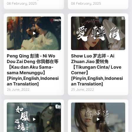
08 February, 2025
08 February, 2025
Peng Qing 彭清 - Ni Wo
Show Luo 罗志祥 - Ai
Dou Zai Deng 你我都在等
Zhuan Jiao 爱转角
【Kau dan Aku Sama-
【Tikungan Cinta/ Love
sama Menunggu】
Corner】
[Pinyin,English,Indonesi
[Pinyin,English,Indonesi
an Translation]
an Translation]
26 June, 2022
25 June, 2022