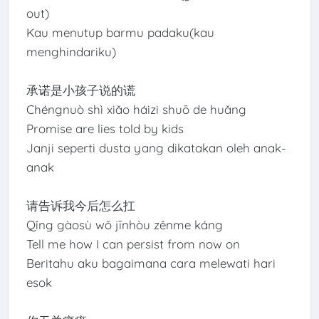
out)
Kau menutup barmu padaku(kau
menghindariku)
承诺是小孩子说的谎
Chéngnuò shì xiǎo háizi shuō de huǎng
Promise are lies told by kids
Janji seperti dusta yang dikatakan oleh anak-
anak
请告诉我今后怎么扛
Qǐng gàosù wǒ jīnhòu zěnme káng
Tell me how I can persist from now on
Beritahu aku bagaimana cara melewati hari
esok