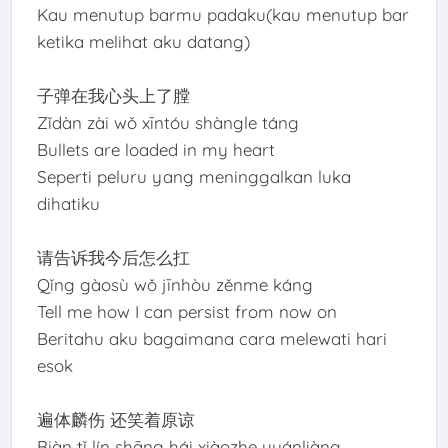
Kau menutup barmu padaku(kau menutup bar
ketika melihat aku datang)
子弹在我心头上了膛
Zǐdàn zài wǒ xīntóu shàngle táng
Bullets are loaded in my heart
Seperti peluru yang meninggalkan luka
dihatiku
请告诉我今后怎么扛
Qǐng gàosù wǒ jīnhòu zěnme káng
Tell me how I can persist from now on
Beritahu aku bagaimana cara melewati hari
esok
遍体麟伤 还笑着原谅
Biàn tǐ lín shāng hái xiàozhe yuánliàng