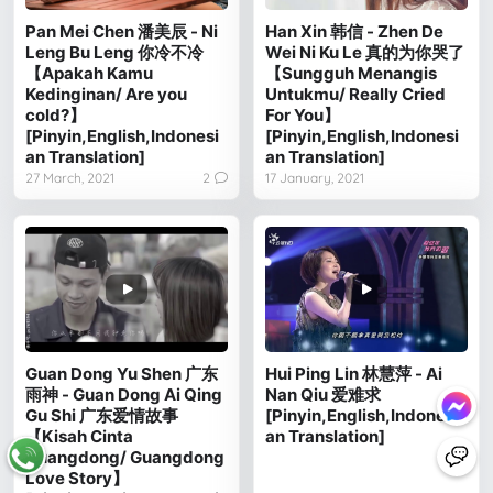
Pan Mei Chen 潘美辰 - Ni
Han Xin 韩信 - Zhen De
Leng Bu Leng 你冷不冷
Wei Ni Ku Le 真的为你哭了
【Apakah Kamu
【Sungguh Menangis
Kedinginan/ Are you
Untukmu/ Really Cried
cold?】
For You】
[Pinyin,English,Indonesi
[Pinyin,English,Indonesi
an Translation]
an Translation]
27 March, 2021
2
17 January, 2021
Guan Dong Yu Shen 广东
Hui Ping Lin 林慧萍 - Ai
雨神 - Guan Dong Ai Qing
Nan Qiu 爱难求
Gu Shi 广东爱情故事
[Pinyin,English,Indonesi
【Kisah Cinta
an Translation]
Guangdong/ Guangdong
Love Story】