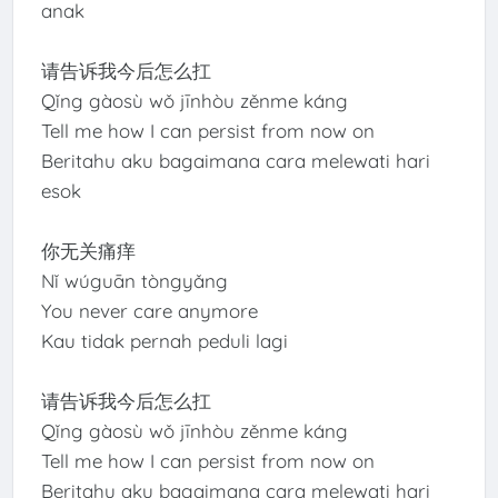
anak
请告诉我今后怎么扛
Qǐng gàosù wǒ jīnhòu zěnme káng
Tell me how I can persist from now on
Beritahu aku bagaimana cara melewati hari
esok
你无关痛痒
Nǐ wúguān tòngyǎng
You never care anymore
Kau tidak pernah peduli lagi
请告诉我今后怎么扛
Qǐng gàosù wǒ jīnhòu zěnme káng
Tell me how I can persist from now on
Beritahu aku bagaimana cara melewati hari