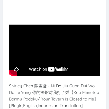
Shirley Chen 陈雪凝 - Ni De Jiu Guan Dui Wo
Da Le Yang 你的酒馆对我打了烊【Kau Menutup
Barmu Padaku/ Your Tavern is Closed to Me】
[Pinyin,English,Indonesian Translation]