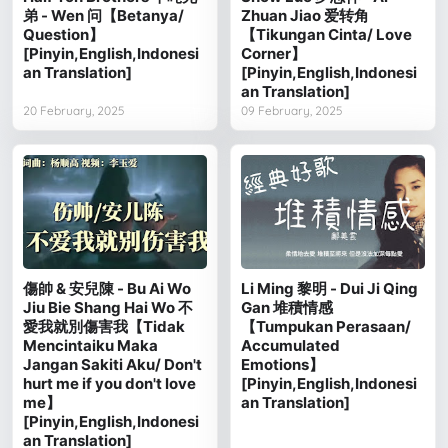
弟 - Wen 问【Betanya/
Zhuan Jiao 爱转角
Question】
【Tikungan Cinta/ Love
[Pinyin,English,Indonesi
Corner】
an Translation]
[Pinyin,English,Indonesi
an Translation]
20 February, 2025
09 February, 2025
傷帥 & 安兒陳 - Bu Ai Wo
Li Ming 黎明 - Dui Ji Qing
Jiu Bie Shang Hai Wo 不
Gan 堆積情感
愛我就別傷害我【Tidak
【Tumpukan Perasaan/
Mencintaiku Maka
Accumulated
Jangan Sakiti Aku/ Don't
Emotions】
hurt me if you don't love
[Pinyin,English,Indonesi
me】
an Translation]
[Pinyin,English,Indonesi
an Translation]