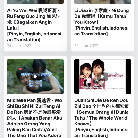
Ai Yo Wei Wei 哎哟蔚蔚 -
Li Jiaxin 李家鑫 - Ni Dong
Ru Feng Guo Jing 如风过
De 你懂得【Kamu Tahu/
境【Bagaikan Angin
You Know】
Lalu】
[Pinyin,English,Indonesi
[Pinyin,English,Indonesi
an Translation]
an Translation]
25 June, 2022
25 June, 2022
Michelle Pan 潘越雲 - Wo
Quan Shi Jie De Ren Dou
Shi Bu Shi Ni Zui Teng Ai
Zhi Dao 全世界的人都知道
De Ren 我是不是你最疼爱
【Semua Orang di Dunia
的人【Apakah Benar Aku
Tahu / The Whole World
Adalah Orang Yang
Knows】
Paling Kau Cintai/Am I
[Pinyin,English,Indonesi
The One That You Adore
an Translation]