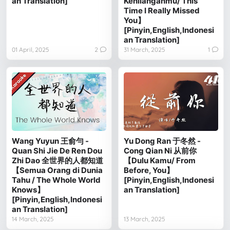
an Translation]
Kehilanganmu/ This
Time I Really Missed
You】
[Pinyin,English,Indonesi
an Translation]
01 April, 2025
2
31 March, 2025
1
Wang Yuyun 王俞勻 -
Yu Dong Ran 于冬然 -
Quan Shi Jie De Ren Dou
Cong Qian Ni 从前你
Zhi Dao 全世界的人都知道
【Dulu Kamu/ From
【Semua Orang di Dunia
Before, You】
Tahu / The Whole World
[Pinyin,English,Indonesi
Knows】
an Translation]
[Pinyin,English,Indonesi
an Translation]
14 March, 2025
13 March, 2025