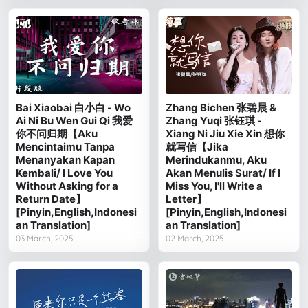
Bai Xiaobai 白小白 - Wo
Zhang Bichen 张碧晨 &
Ai Ni Bu Wen Gui Qi 我爱
Zhang Yuqi 张钰琪 -
你不问归期【Aku
Xiang Ni Jiu Xie Xin 想你
Mencintaimu Tanpa
就写信【Jika
Menanyakan Kapan
Merindukanmu, Aku
Kembali/ I Love You
Akan Menulis Surat/ If I
Without Asking for a
Miss You, I'll Write a
Return Date】
Letter】
[Pinyin,English,Indonesi
[Pinyin,English,Indonesi
an Translation]
an Translation]
03 March, 2025
02 March, 2025