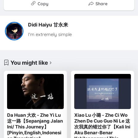
Copy
Share
Didi Haiyu 甘永来
I'm extremely simple
You might like
Da Huan 大欢 - Zhe Yi Lu
Xiao Lu 小璐 - Zhe Ci Wo
这一路【Sepanjang Jalan
Zhen De Cuo Guo Ni Le 这
Ini/ This Journey】
次我真的错过你了【Kali Ini
[Pinyin,English,Indonesi
Aku Benar-Benar