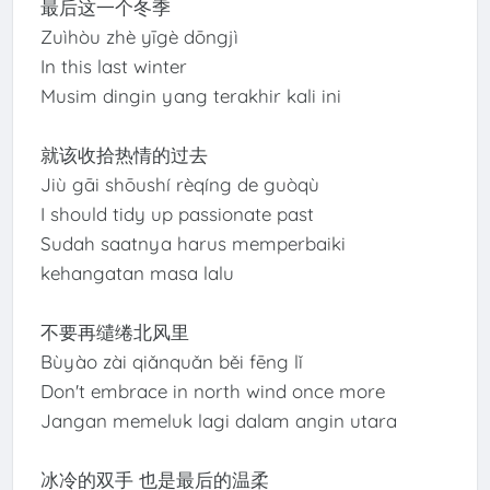
最后这一个冬季
Zuìhòu zhè yīgè dōngjì
In this last winter
Musim dingin yang terakhir kali ini
就该收拾热情的过去
Jiù gāi shōushí rèqíng de guòqù
I should tidy up passionate past
Sudah saatnya harus memperbaiki
kehangatan masa lalu
不要再缱绻北风里
Bùyào zài qiǎnquǎn běi fēng lǐ
Don't embrace in north wind once more
Jangan memeluk lagi dalam angin utara
冰冷的双手 也是最后的温柔