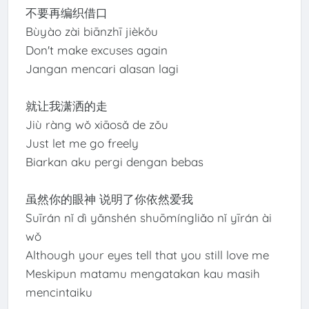
不要再编织借口
Bùyào zài biānzhī jièkǒu
Don't make excuses again
Jangan mencari alasan lagi
就让我潇洒的走
Jiù ràng wǒ xiāosǎ de zǒu
Just let me go freely
Biarkan aku pergi dengan bebas
虽然你的眼神 说明了你依然爱我
Suīrán nǐ dì yǎnshén shuōmíngliǎo nǐ yīrán ài
wǒ
Although your eyes tell that you still love me
Meskipun matamu mengatakan kau masih
mencintaiku