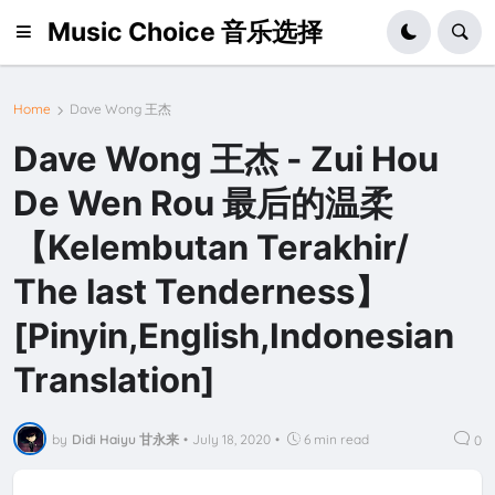
Music Choice 音乐选择
Home
Dave Wong 王杰
Dave Wong 王杰 - Zui Hou
De Wen Rou 最后的温柔
【Kelembutan Terakhir/
The last Tenderness】
[Pinyin,English,Indonesian
Translation]
by
Didi Haiyu 甘永来
•
July 18, 2020
•
6 min read
0