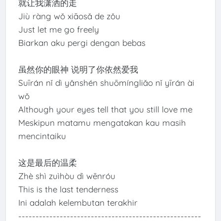
就让我潇洒的走
Jiù ràng wǒ xiāosǎ de zǒu
Just let me go freely
Biarkan aku pergi dengan bebas
虽然你的眼神 说明了你依然爱我
Suīrán nǐ dì yǎnshén shuōmíngliǎo nǐ yīrán ài
wǒ
Although your eyes tell that you still love me
Meskipun matamu mengatakan kau masih
mencintaiku
这是最后的温柔
Zhè shì zuìhòu dì wēnróu
This is the last tenderness
Ini adalah kelembutan terakhir
-----------------------------------------------------