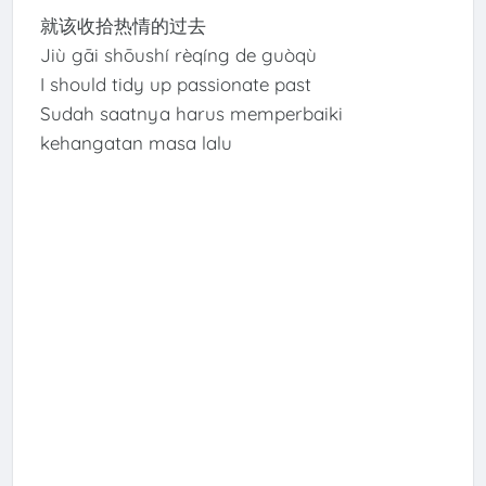
就该收拾热情的过去
Jiù gāi shōushí rèqíng de guòqù
I should tidy up passionate past
Sudah saatnya harus memperbaiki
kehangatan masa lalu