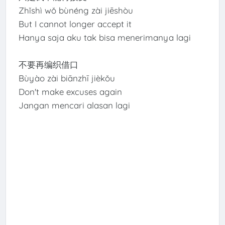
Zhǐshì wǒ bùnéng zài jiēshòu
But I cannot longer accept it
Hanya saja aku tak bisa menerimanya lagi
不要再编织借口
Bùyào zài biānzhī jièkǒu
Don't make excuses again
Jangan mencari alasan lagi