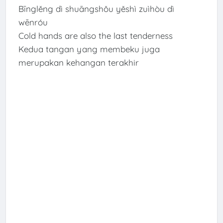
Bīnglěng dì shuāngshǒu yěshì zuìhòu dì
wēnróu
Cold hands are also the last tenderness
Kedua tangan yang membeku juga
merupakan kehangan terakhir