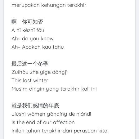
merupakan kehangan terakhir
啊 你可知否
A nǐ kězhī fǒu
Ah~ do you know
Ah~ Apakah kau tahu
最后这一个冬季
Zuìhòu zhè yīgè dōngjì
This last winter
Musim dingin yang terakhir kali ini
就是我们感情的年底
Jiùshì wǒmen gǎnqíng de niándǐ
Is the end of our affection
Inilah tahun terakhir dari perasaan kita