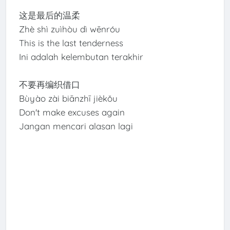
这是最后的温柔
Zhè shì zuìhòu dì wēnróu
This is the last tenderness
Ini adalah kelembutan terakhir
不要再编织借口
Bùyào zài biānzhī jièkǒu
Don't make excuses again
Jangan mencari alasan lagi