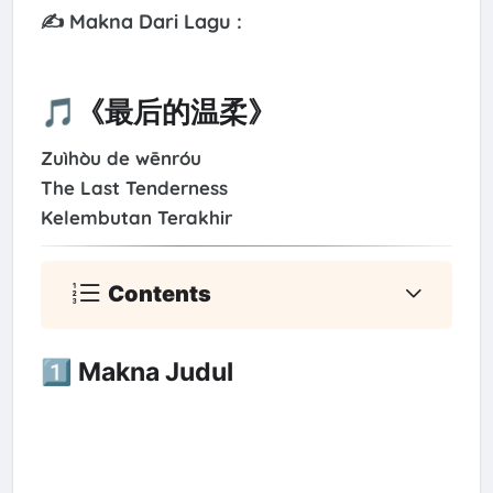
✍️ Makna Dari Lagu :
🎵《最后的温柔》
Zuìhòu de wēnróu
The Last Tenderness
Kelembutan Terakhir
Contents
1️⃣ Makna Judul