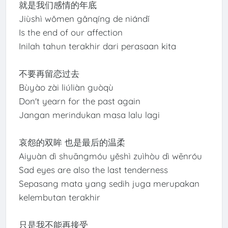
就是我们感情的年底
Jiùshì wǒmen gǎnqíng de niándǐ
Is the end of our affection
Inilah tahun terakhir dari perasaan kita
不要再留恋过去
Bùyào zài liúliàn guòqù
Don't yearn for the past again
Jangan merindukan masa lalu lagi
哀怨的双眸 也是最后的温柔
Aiyuàn dì shuāngmóu yěshì zuìhòu dì wēnróu
Sad eyes are also the last tenderness
Sepasang mata yang sedih juga merupakan
kelembutan terakhir
只是我不能再接受