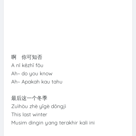
啊 你可知否
A nǐ kězhī fǒu
Ah~ do you know
Ah~ Apakah kau tahu
最后这一个冬季
Zuìhòu zhè yīgè dōngjì
This last winter
Musim dingin yang terakhir kali ini