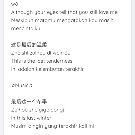
wǒ
Although your eyes tell that you still love me
Meskipun matamu mengatakan kau masih
mencintaiku
这是最后的温柔
Zhè shì zuìhòu dì wēnróu
This is the last tenderness
Ini adalah kelembutan terakhir
♫Music♫
最后这一个冬季
Zuìhòu zhè yīgè dōngjì
In this last winter
Musim dingin yang terakhir kali ini