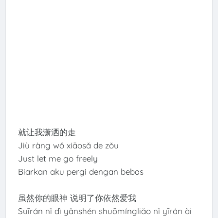
就让我潇洒的走
Jiù ràng wǒ xiāosǎ de zǒu
Just let me go freely
Biarkan aku pergi dengan bebas
虽然你的眼神 说明了你依然爱我
Suīrán nǐ dì yǎnshén shuōmíngliǎo nǐ yīrán ài