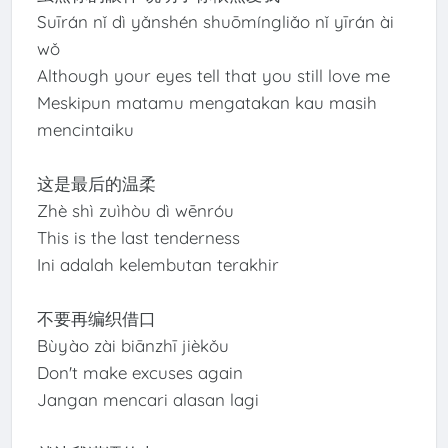
Suīrán nǐ dì yǎnshén shuōmíngliǎo nǐ yīrán ài
wǒ
Although your eyes tell that you still love me
Meskipun matamu mengatakan kau masih
mencintaiku
这是最后的温柔
Zhè shì zuìhòu dì wēnróu
This is the last tenderness
Ini adalah kelembutan terakhir
不要再编织借口
Bùyào zài biānzhī jièkǒu
Don't make excuses again
Jangan mencari alasan lagi