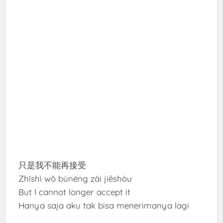
只是我不能再接受
Zhǐshì wǒ bùnéng zài jiēshòu
But I cannot longer accept it
Hanya saja aku tak bisa menerimanya lagi