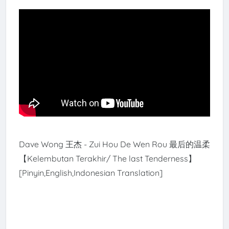
Dave Wong 王杰 - Zui Hou De Wen Rou 最后的温柔
【Kelembutan Terakhir/ The last Tenderness】
[Pinyin,English,Indonesian Translation]