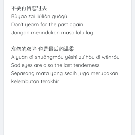
不要再留恋过去
Bùyào zài liúliàn guòqù
Don't yearn for the past again
Jangan merindukan masa lalu lagi
哀怨的双眸 也是最后的温柔
Aiyuàn dì shuāngmóu yěshì zuìhòu dì wēnróu
Sad eyes are also the last tenderness
Sepasang mata yang sedih juga merupakan
kelembutan terakhir