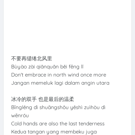
不要再缱绻北风里
Bùyào zài qiǎnquǎn běi fēng lǐ
Don't embrace in north wind once more
Jangan memeluk lagi dalam angin utara
冰冷的双手 也是最后的温柔
Bīnglěng dì shuāngshǒu yěshì zuìhòu dì
wēnróu
Cold hands are also the last tenderness
Kedua tangan yang membeku juga