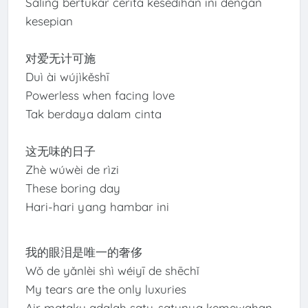
Saling bertukar cerita kesedihan ini dengan
kesepian
对爱无计可施
Duì ài wújìkěshī
Powerless when facing love
Tak berdaya dalam cinta
这无味的日子
Zhè wúwèi de rìzi
These boring day
Hari-hari yang hambar ini
我的眼泪是唯一的奢侈
Wǒ de yǎnlèi shì wéiyī de shēchǐ
My tears are the only luxuries
Air mataku adalah satu-satunya kemewahan