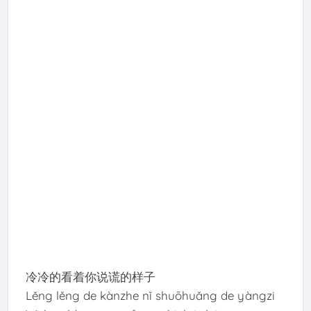
冷冷的看着你说谎的样子
Lěng lěng de kànzhe nǐ shuōhuǎng de yàngzi