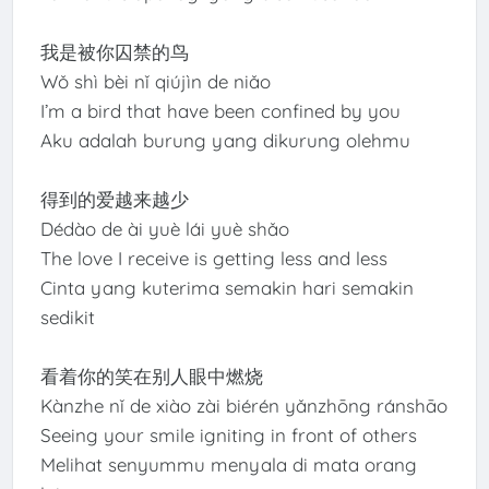
我是被你囚禁的鸟
Wǒ shì bèi nǐ qiújìn de niǎo
I’m a bird that have been confined by you
Aku adalah burung yang dikurung olehmu
得到的爱越来越少
Dédào de ài yuè lái yuè shǎo
The love I receive is getting less and less
Cinta yang kuterima semakin hari semakin
sedikit
看着你的笑在别人眼中燃烧
Kànzhe nǐ de xiào zài biérén yǎnzhōng ránshāo
Seeing your smile igniting in front of others
Melihat senyummu menyala di mata orang