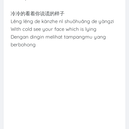
冷冷的看着你说谎的样子
Lěng lěng de kànzhe nǐ shuōhuǎng de yàngzi
With cold see your face which is lying
Dengan dingin melihat tampangmu yang
berbohong