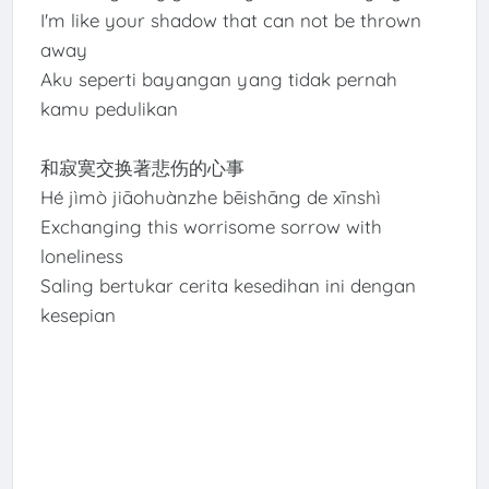
I'm like your shadow that can not be thrown
away
Aku seperti bayangan yang tidak pernah
kamu pedulikan
和寂寞交换著悲伤的心事
Hé jìmò jiāohuànzhe bēishāng de xīnshì
Exchanging this worrisome sorrow with
loneliness
Saling bertukar cerita kesedihan ini dengan
kesepian