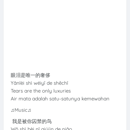
眼泪是唯一的奢侈
Yǎnlèi shì wéiyī de shēchǐ
Tears are the only luxuries
Air mata adalah satu-satunya kemewahan
♫Music♫
我是被你囚禁的鸟
Wǒ shì bèi nǐ qiújìn de niǎo