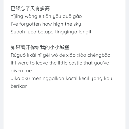
已经忘了天有多高
Yǐjīng wàngle tiān yǒu duō gāo
I've forgotten how high the sky
Sudah lupa betapa tingginya langit
如果离开你给我的小小城堡
Rúguǒ líkāi nǐ gěi wǒ de xiǎo xiǎo chéngbǎo
If I were to leave the little castle that you’ve
given me
Jika aku meninggalkan kastil kecil yang kau
berikan