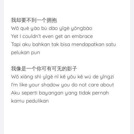
我却要不到一个拥抱
Wǒ què yào bù dào yīgè yǒngbào
Yet I couldn’t even get an embrace
Tapi aku bahkan tak bisa mendapatkan satu
pelukan pun
我像是一个你可有可无的影子
Wǒ xiàng shì yīgè nǐ kě yǒu kě wú de yǐngzi
I'm like your shadow you do not care about
Aku seperti bayangan yang tidak pernah
kamu pedulikan