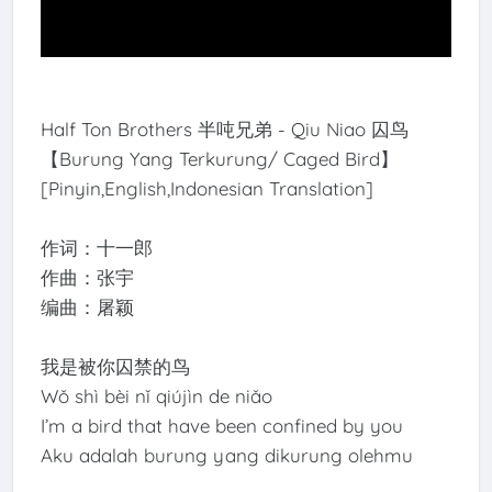
Half Ton Brothers 半吨兄弟 - Qiu Niao 囚鸟
【Burung Yang Terkurung/ Caged Bird】
[Pinyin,English,Indonesian Translation]
作词：十一郎
作曲：张宇
编曲：屠颖
我是被你囚禁的鸟
Wǒ shì bèi nǐ qiújìn de niǎo
I’m a bird that have been confined by you
Aku adalah burung yang dikurung olehmu