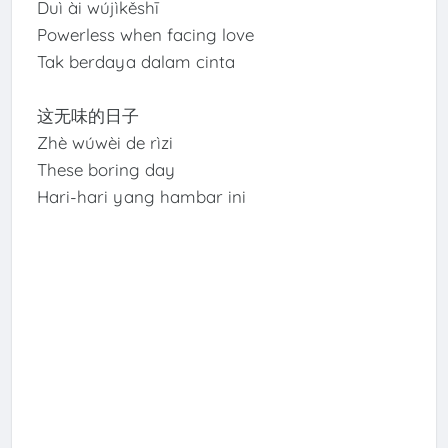
Duì ài wújìkěshī
Powerless when facing love
Tak berdaya dalam cinta
这无味的日子
Zhè wúwèi de rìzi
These boring day
Hari-hari yang hambar ini