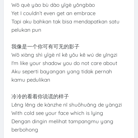
Wǒ què yào bù dào yīgè yǒngbào
Yet I couldn’t even get an embrace
Tapi aku bahkan tak bisa mendapatkan satu
pelukan pun
我像是一个你可有可无的影子
Wǒ xiàng shì yīgè nǐ kě yǒu kě wú de yǐngzi
I'm like your shadow you do not care about
Aku seperti bayangan yang tidak pernah
kamu pedulikan
冷冷的看着你说谎的样子
Lěng lěng de kànzhe nǐ shuōhuǎng de yàngzi
With cold see your face which is lying
Dengan dingin melihat tampangmu yang
berbohong