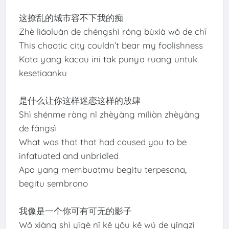
这撩乱的城市容不下我的痴
Zhè liáoluàn de chéngshì róng bùxià wǒ de chī
This chaotic city couldn’t bear my foolishness
Kota yang kacau ini tak punya ruang untuk
kesetiaanku
是什么让你这样迷恋这样的放肆
Shì shénme ràng nǐ zhèyàng míliàn zhèyàng
de fàngsì
What was that that had caused you to be
infatuated and unbridled
Apa yang membuatmu begitu terpesona,
begitu sembrono
我像是一个你可有可无的影子
Wǒ xiàng shì yīgè nǐ kě yǒu kě wú de yǐngzi