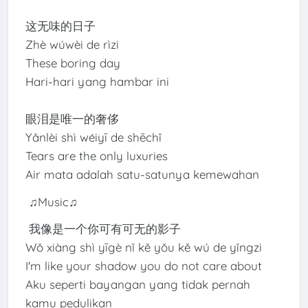
这无味的日子
Zhè wúwèi de rìzi
These boring day
Hari-hari yang hambar ini
眼泪是唯一的奢侈
Yǎnlèi shì wéiyī de shēchǐ
Tears are the only luxuries
Air mata adalah satu-satunya kemewahan
♫Music♫
我像是一个你可有可无的影子
Wǒ xiàng shì yīgè nǐ kě yǒu kě wú de yǐngzi
I'm like your shadow you do not care about
Aku seperti bayangan yang tidak pernah
kamu pedulikan