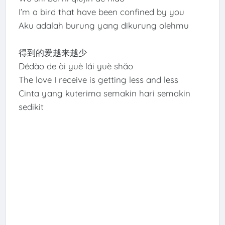
I’m a bird that have been confined by you
Aku adalah burung yang dikurung olehmu
得到的爱越来越少
Dédào de ài yuè lái yuè shǎo
The love I receive is getting less and less
Cinta yang kuterima semakin hari semakin
sedikit