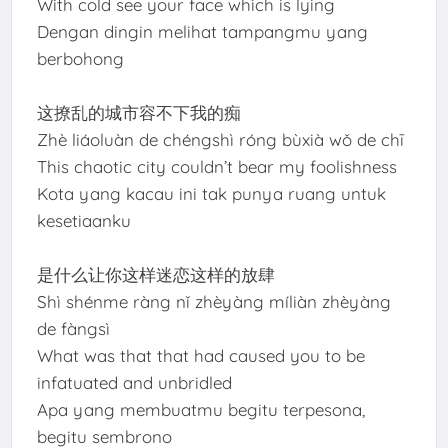
With cold see your face which is lying
Dengan dingin melihat tampangmu yang
berbohong
这撩乱的城市容不下我的痴
Zhè liáoluàn de chéngshì róng bùxià wǒ de chī
This chaotic city couldn’t bear my foolishness
Kota yang kacau ini tak punya ruang untuk
kesetiaanku
是什么让你这样迷恋这样的放肆
Shì shénme ràng nǐ zhèyàng míliàn zhèyàng
de fàngsì
What was that that had caused you to be
infatuated and unbridled
Apa yang membuatmu begitu terpesona,
begitu sembrono