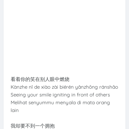
看着你的笑在别人眼中燃烧
Kànzhe nǐ de xiào zài biérén yǎnzhōng ránshāo
Seeing your smile igniting in front of others
Melihat senyummu menyala di mata orang
lain
我却要不到一个拥抱