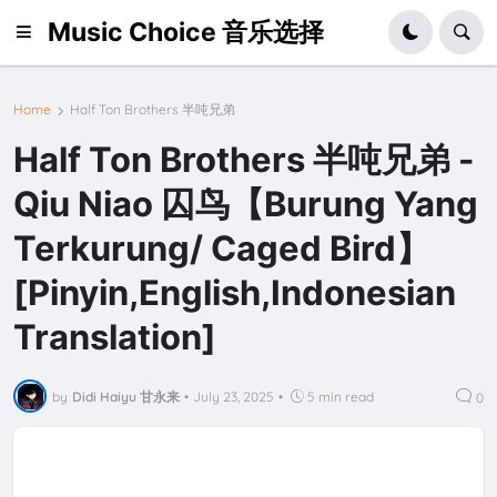
Music Choice 音乐选择
Home
Half Ton Brothers 半吨兄弟
Half Ton Brothers 半吨兄弟 -
Qiu Niao 囚鸟【Burung Yang
Terkurung/ Caged Bird】
[Pinyin,English,Indonesian
Translation]
by
Didi Haiyu 甘永来
•
July 23, 2025
•
5 min read
0