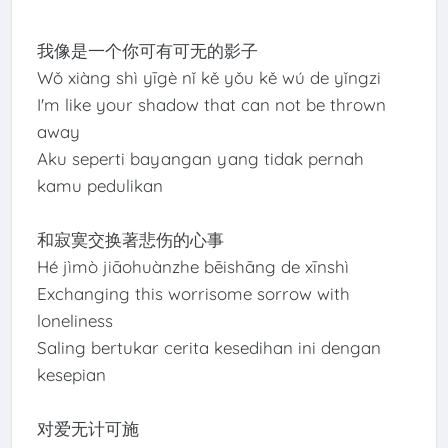
我像是一个你可有可无的影子
Wǒ xiàng shì yīgè nǐ kě yǒu kě wú de yǐngzi
I'm like your shadow that can not be thrown
away
Aku seperti bayangan yang tidak pernah
kamu pedulikan
和寂寞交换著悲伤的心事
Hé jìmò jiāohuànzhe bēishāng de xīnshì
Exchanging this worrisome sorrow with
loneliness
Saling bertukar cerita kesedihan ini dengan
kesepian
对爱无计可施