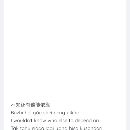
不知还有谁能依靠
Bùzhī hái yǒu shéi néng yīkào
I wouldn’t know who else to depend on
Tak tahu siapa lagi yang bisa kusandari