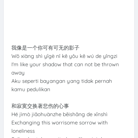
我像是一个你可有可无的影子
Wǒ xiàng shì yīgè nǐ kě yǒu kě wú de yǐngzi
I'm like your shadow that can not be thrown
away
Aku seperti bayangan yang tidak pernah
kamu pedulikan
和寂寞交换著悲伤的心事
Hé jìmò jiāohuànzhe bēishāng de xīnshì
Exchanging this worrisome sorrow with
loneliness