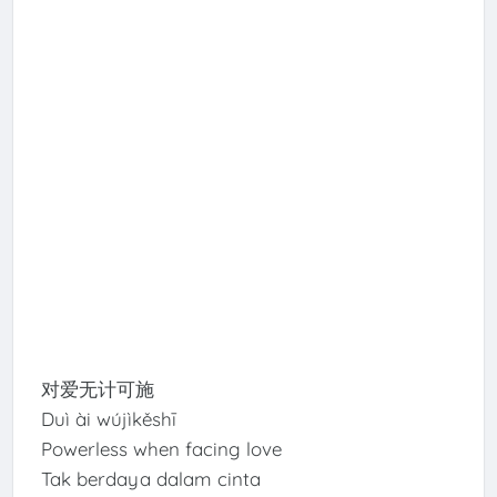
对爱无计可施
Duì ài wújìkěshī
Powerless when facing love
Tak berdaya dalam cinta