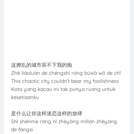
这撩乱的城市容不下我的痴
Zhè liáoluàn de chéngshì róng bùxià wǒ de chī
This chaotic city couldn’t bear my foolishness
Kota yang kacau ini tak punya ruang untuk
kesetiaanku
是什么让你这样迷恋这样的放肆
Shì shénme ràng nǐ zhèyàng míliàn zhèyàng
de fàngsì