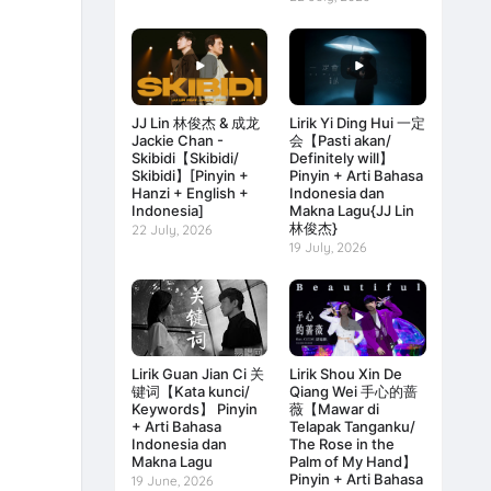
JJ Lin 林俊杰 & 成龙
Lirik Yi Ding Hui 一定
Jackie Chan -
会【Pasti akan/
Skibidi【Skibidi/
Definitely will】
Skibidi】[Pinyin +
Pinyin + Arti Bahasa
Hanzi + English +
Indonesia dan
Indonesia]
Makna Lagu{JJ Lin
林俊杰}
22 July, 2026
19 July, 2026
Lirik Guan Jian Ci 关
Lirik Shou Xin De
键词【Kata kunci/
Qiang Wei 手心的蔷
Keywords】 Pinyin
薇【Mawar di
+ Arti Bahasa
Telapak Tanganku/
Indonesia dan
The Rose in the
Makna Lagu
Palm of My Hand】
Pinyin + Arti Bahasa
19 June, 2026