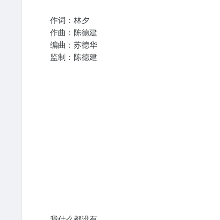
作词：林夕
作曲：陈德建
编曲：苏德华
监制：陈德建
我什么都没有