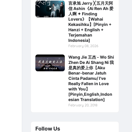
言承旭 Jerry ╳ 五月天阿
信 Ashin《Ai Ren Ah 爱
人啊 ✦ Finding
Lovers》【Wahai
Kekasihku】[Pinyin +
Hanzi + English +
Terjemahan
Indonesia]
February 08, 2026
Wang Jie 王杰 - Wo Shi
Zhen De Ai Shang Ni 我
是真的爱上你【Aku
Benar-benar Jatuh
Cinta Padamu/ I've
Really Fallen in Love
with You】
[Pinyin,English,Indon
esian Translation]
February 20, 2018
Follow Us