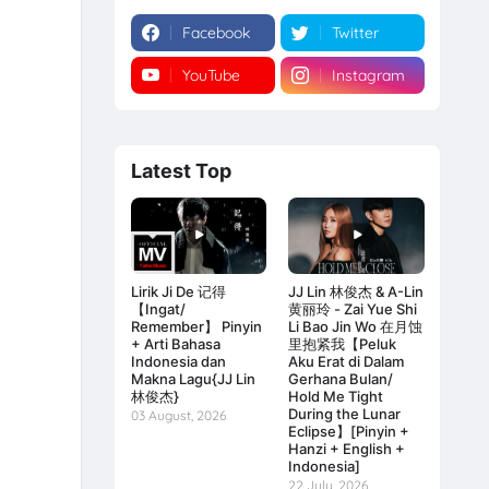
Facebook
Twitter
YouTube
Instagram
Latest Top
Lirik Ji De 记得
JJ Lin 林俊杰 & A-Lin
【Ingat/
黄丽玲 - Zai Yue Shi
Remember】 Pinyin
Li Bao Jin Wo 在月蚀
+ Arti Bahasa
里抱紧我【Peluk
Indonesia dan
Aku Erat di Dalam
Makna Lagu{JJ Lin
Gerhana Bulan/
林俊杰}
Hold Me Tight
During the Lunar
03 August, 2026
Eclipse】[Pinyin +
Hanzi + English +
Indonesia]
22 July, 2026