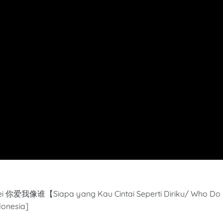
hei 你爱我像谁【Siapa yang Kau Cintai Seperti Diriku/ Who Do
donesia]