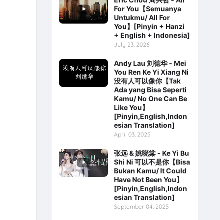
For You【Semuanya
Untukmu/ All For
You】[Pinyin + Hanzi
+ English + Indonesia]
July 23, 2026
Andy Lau 刘德华 - Mei
You Ren Ke Yi Xiang Ni
没有人可以像你【Tak
Ada yang Bisa Seperti
Kamu/ No One Can Be
Like You】
[Pinyin,English,Indon
esian Translation]
April 03, 2025
张远 & 姚晓棠 - Ke Yi Bu
Shi Ni 可以不是你【Bisa
Bukan Kamu/ It Could
Have Not Been You】
[Pinyin,English,Indon
esian Translation]
September 04, 2025