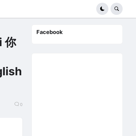
Facebook
i 你
lish
0