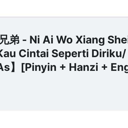
兄弟 - Ni Ai Wo Xiang She
Cintai Seperti Diriku/
s】[Pinyin + Hanzi + Eng