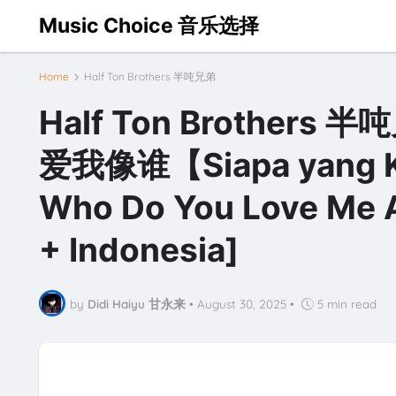
Music Choice 音乐选择
Home
Half Ton Brothers 半吨兄弟
Half Ton Brothers 半吨
爱我像谁【Siapa yang Kau 
Who Do You Love Me A
+ Indonesia]
by
Didi Haiyu 甘永来
•
August 30, 2025
•
5 min read