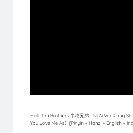
Half Ton Brothers 半吨兄弟 - Ni Ai Wo Xiang S
You Love Me As】[Pinyin + Hanzi + English + In