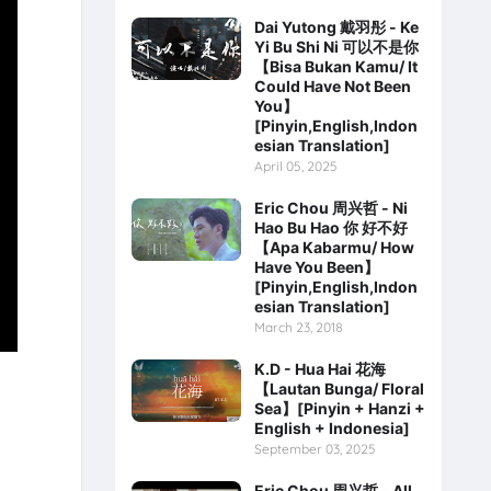
Dai Yutong 戴羽彤 - Ke
Yi Bu Shi Ni 可以不是你
【Bisa Bukan Kamu/ It
Could Have Not Been
You】
[Pinyin,English,Indon
esian Translation]
April 05, 2025
Eric Chou 周兴哲 - Ni
Hao Bu Hao 你 好不好
【Apa Kabarmu/ How
Have You Been】
[Pinyin,English,Indon
esian Translation]
March 23, 2018
K.D - Hua Hai 花海
【Lautan Bunga/ Floral
Sea】[Pinyin + Hanzi +
English + Indonesia]
September 03, 2025
Eric Chou 周兴哲 - All