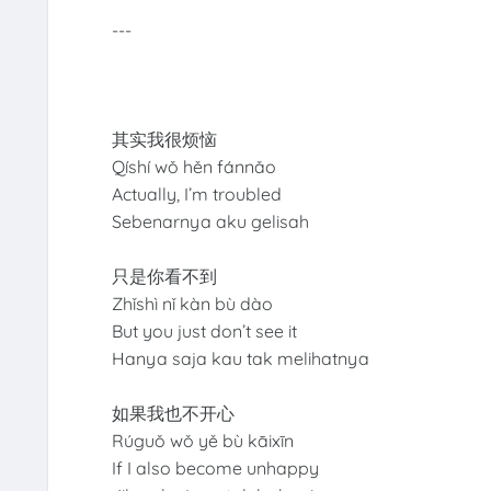
---
其实我很烦恼
Qíshí wǒ hěn fánnǎo
Actually, I’m troubled
Sebenarnya aku gelisah
只是你看不到
Zhǐshì nǐ kàn bù dào
But you just don’t see it
Hanya saja kau tak melihatnya
如果我也不开心
Rúguǒ wǒ yě bù kāixīn
If I also become unhappy