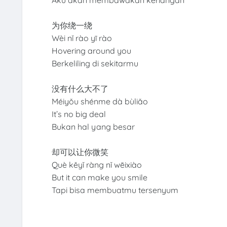
Aku akan membawakan keriangan
为你绕一绕
Wèi nǐ rào yī rào
Hovering around you
Berkeliling di sekitarmu
没有什么大不了
Méiyǒu shénme dà bùliǎo
It’s no big deal
Bukan hal yang besar
却可以让你微笑
Què kěyǐ ràng nǐ wēixiào
But it can make you smile
Tapi bisa membuatmu tersenyum