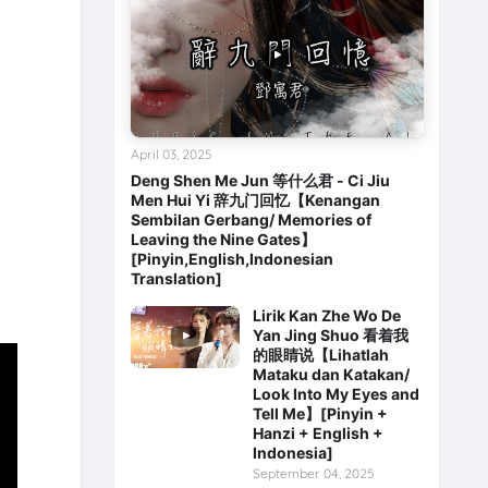
April 03, 2025
Deng Shen Me Jun 等什么君 - Ci Jiu
Men Hui Yi 辞九门回忆【Kenangan
Sembilan Gerbang/ Memories of
Leaving the Nine Gates】
[Pinyin,English,Indonesian
Translation]
Lirik Kan Zhe Wo De
Yan Jing Shuo 看着我
的眼睛说【Lihatlah
Mataku dan Katakan/
Look Into My Eyes and
Tell Me】[Pinyin +
Hanzi + English +
Indonesia]
September 04, 2025