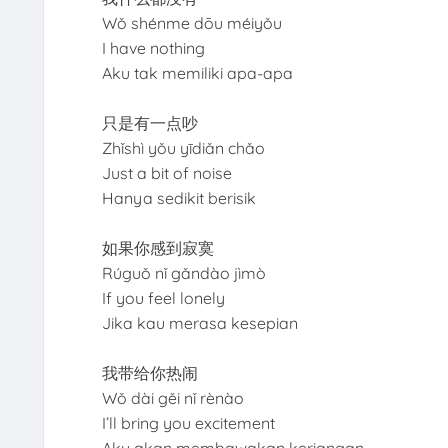
Wǒ shénme dōu méiyǒu
I have nothing
Aku tak memiliki apa-apa
只是有一点吵
Zhǐshì yǒu yīdiǎn chǎo
Just a bit of noise
Hanya sedikit berisik
如果你感到寂寞
Rúguǒ nǐ gǎndào jìmò
If you feel lonely
Jika kau merasa kesepian
我带给你热闹
Wǒ dài gěi nǐ rènào
I’ll bring you excitement