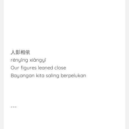
人影相依
rényǐng xiāngyī
Our figures leaned close
Bayangan kita saling berpelukan
---