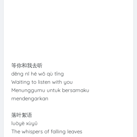
等你和我去听
děng nǐ hé wǒ qù tīng
Waiting to listen with you
Menunggumu untuk bersamaku
mendengarkan
落叶絮语
luòyè xùyǔ
The whispers of falling leaves