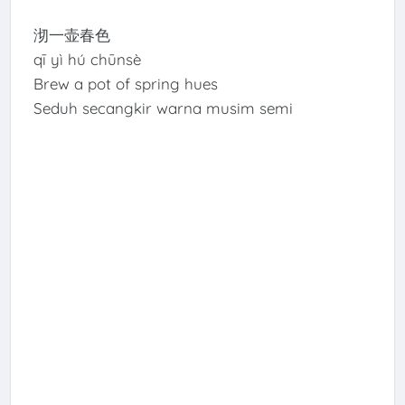
沏一壶春色
qī yì hú chūnsè
Brew a pot of spring hues
Seduh secangkir warna musim semi