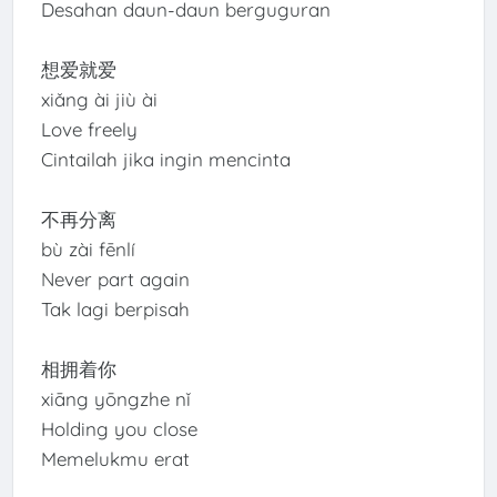
Desahan daun-daun berguguran
想爱就爱
xiǎng ài jiù ài
Love freely
Cintailah jika ingin mencinta
不再分离
bù zài fēnlí
Never part again
Tak lagi berpisah
相拥着你
xiāng yōngzhe nǐ
Holding you close
Memelukmu erat