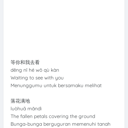
等你和我去看
děng nǐ hé wǒ qù kàn
Waiting to see with you
Menunggumu untuk bersamaku melihat
落花满地
luòhuā mǎndì
The fallen petals covering the ground
Bunga-bunga berguguran memenuhi tanah