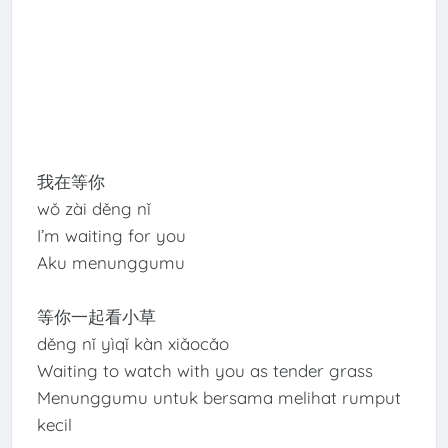
我在等你
wǒ zài děng nǐ
I’m waiting for you
Aku menunggumu
等你一起看小草
děng nǐ yìqǐ kàn xiǎocǎo
Waiting to watch with you as tender grass
Menunggumu untuk bersama melihat rumput
kecil