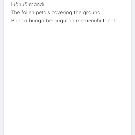
luòhuā mǎndì
The fallen petals covering the ground
Bunga-bunga berguguran memenuhi tanah