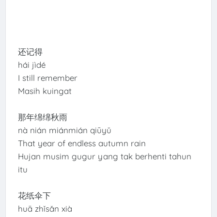
还记得
hái jìdé
I still remember
Masih kuingat
那年绵绵秋雨
nà nián miánmián qiūyǔ
That year of endless autumn rain
Hujan musim gugur yang tak berhenti tahun
itu
花纸伞下
huā zhǐsǎn xià