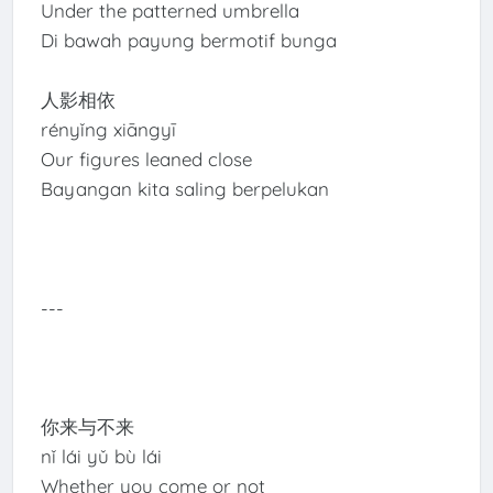
Under the patterned umbrella
Di bawah payung bermotif bunga
人影相依
rényǐng xiāngyī
Our figures leaned close
Bayangan kita saling berpelukan
---
你来与不来
nǐ lái yǔ bù lái
Whether you come or not