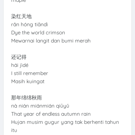
染红天地
rǎn hóng tiāndì
Dye the world crimson
Mewarnai langit dan bumi merah
还记得
hái jìdé
I still remember
Masih kuingat
那年绵绵秋雨
nà nián miánmián qiūyǔ
That year of endless autumn rain
Hujan musim gugur yang tak berhenti tahun
itu