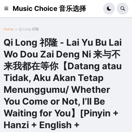
Music Choice 音乐选择
Home
Qi Long 祁隆
Qi Long 祁隆 - Lai Yu Bu Lai
Wo Dou Zai Deng Ni 来与不
来我都在等你【Datang atau
Tidak, Aku Akan Tetap
Menunggumu/ Whether
You Come or Not, I’ll Be
Waiting for You】[Pinyin +
Hanzi + English +