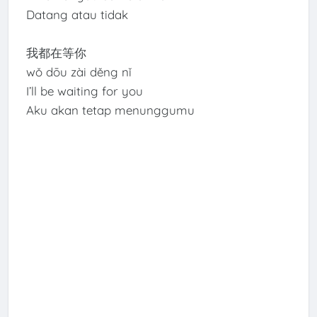
Datang atau tidak
我都在等你
wǒ dōu zài děng nǐ
I’ll be waiting for you
Aku akan tetap menunggumu