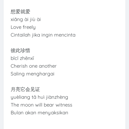
想爱就爱
xiǎng ài jiù ài
Love freely
Cintailah jika ingin mencinta
彼此珍惜
bǐcǐ zhēnxī
Cherish one another
Saling menghargai
月亮它会见证
yuèliang tā huì jiànzhèng
The moon will bear witness
Bulan akan menyaksikan