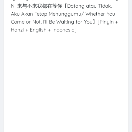
Ni 来与不来我都在等你【Datang atau Tidak,
Aku Akan Tetap Menunggumu/ Whether You
Come or Not, I’ll Be Waiting for You】[Pinyin +
Hanzi + English + Indonesia]