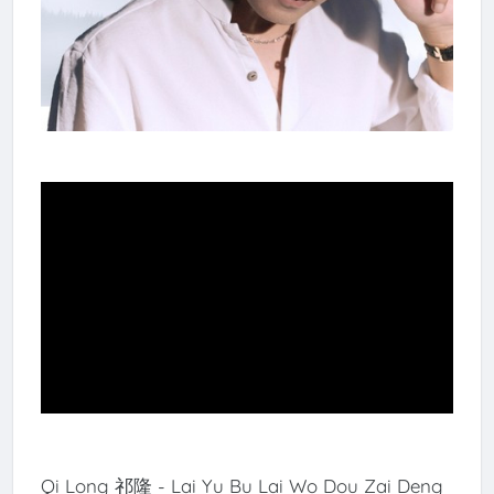
Qi Long 祁隆 - Lai Yu Bu Lai Wo Dou Zai Deng