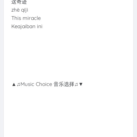
这奇迹
zhè qíjì
This miracle
Keajaiban ini
▲♫Music Choice 音乐选择♫▼