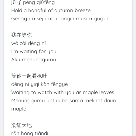
jū yì pěng qiūfēng
Hold a handful of autumn breeze
Genggam sejumput angin musim gugur
我在等你
wǒ zài děng nǐ
I’m waiting for you
Aku menunggumu
等你一起看枫叶
děng nǐ yìqǐ kàn fēngyè
Waiting to watch with you as maple leaves
Menunggumu untuk bersama melihat daun
maple
染红天地
rǎn hóng tiāndì