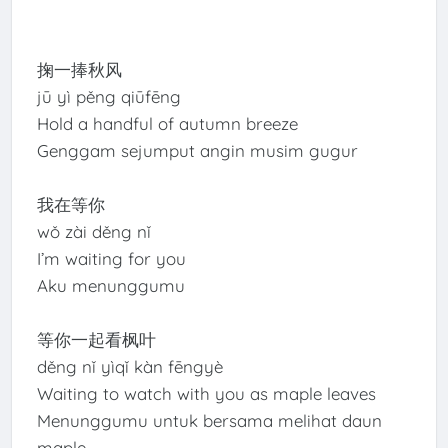
掬一捧秋风
jū yì pěng qiūfēng
Hold a handful of autumn breeze
Genggam sejumput angin musim gugur
我在等你
wǒ zài děng nǐ
I’m waiting for you
Aku menunggumu
等你一起看枫叶
děng nǐ yìqǐ kàn fēngyè
Waiting to watch with you as maple leaves
Menunggumu untuk bersama melihat daun
maple