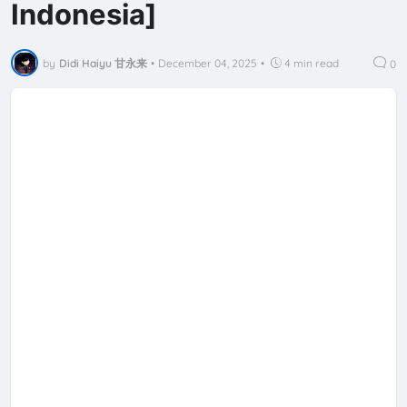
Indonesia]
by
Didi Haiyu 甘永来
•
December 04, 2025
•
4 min read
0