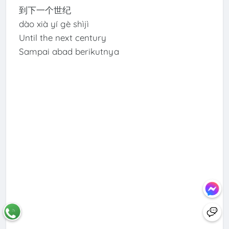
到下一个世纪
dào xià yí gè shìjì
Until the next century
Sampai abad berikutnya