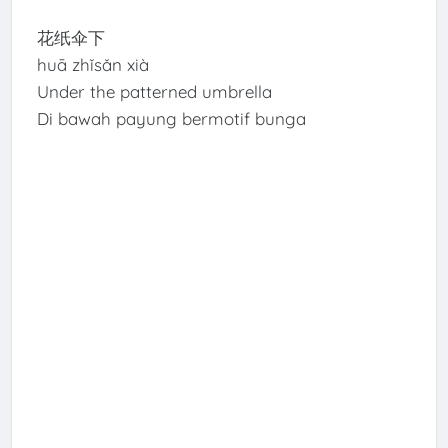
花纸伞下
huā zhǐsǎn xià
Under the patterned umbrella
Di bawah payung bermotif bunga