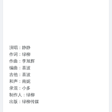
演唱：静静
作词：绿柳
作曲：李旭辉
编曲：喜波
吉他：喜波
和声：南妮
录混：小多
制作人：绿柳
出版：绿柳传媒