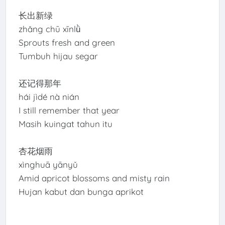
长出新绿
zhǎng chū xīnlǜ
Sprouts fresh and green
Tumbuh hijau segar
还记得那年
hái jìdé nà nián
I still remember that year
Masih kuingat tahun itu
杏花烟雨
xìnghuā yānyǔ
Amid apricot blossoms and misty rain
Hujan kabut dan bunga aprikot