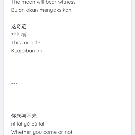
The moon will bear witness
Bulan akan menyaksikan
这奇迹
zhè qíjì
This miracle
Keajaiban ini
---
你来与不来
nǐ lái yǔ bù lái
Whether you come or not