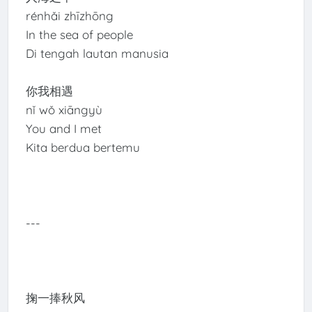
rénhǎi zhīzhōng
In the sea of people
Di tengah lautan manusia
你我相遇
nǐ wǒ xiāngyù
You and I met
Kita berdua bertemu
---
掬一捧秋风