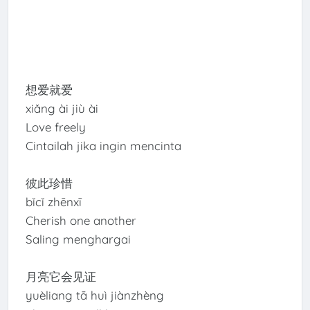
想爱就爱
xiǎng ài jiù ài
Love freely
Cintailah jika ingin mencinta
彼此珍惜
bǐcǐ zhēnxī
Cherish one another
Saling menghargai
月亮它会见证
yuèliang tā huì jiànzhèng