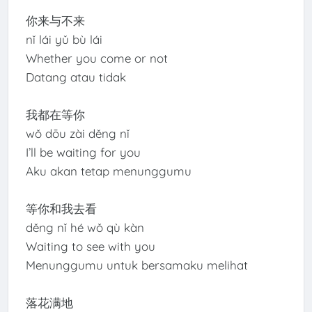
你来与不来
nǐ lái yǔ bù lái
Whether you come or not
Datang atau tidak
我都在等你
wǒ dōu zài děng nǐ
I’ll be waiting for you
Aku akan tetap menunggumu
等你和我去看
děng nǐ hé wǒ qù kàn
Waiting to see with you
Menunggumu untuk bersamaku melihat
落花满地