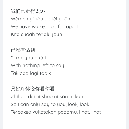
我们已走得太远
Wǒmen yǐ zǒu de tài yuǎn
We have walked too far apart
Kita sudah terlalu jauh
已没有话题
Yǐ méiyǒu huàtí
With nothing left to say
Tak ada lagi topik
只好对你说你看你看
Zhǐhǎo duì nǐ shuō nǐ kàn nǐ kàn
So I can only say to you, look, look
Terpaksa kukatakan padamu, lihat, lihat