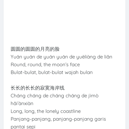
圆圆的圆圆的月亮的脸
Yuán yuán de yuán yuán de yuèliàng de liǎn
Round, round, the moon’s face
Bulat-bulat, bulat-bulat wajah bulan
长长的长长的寂寞海岸线
Cháng cháng de cháng cháng de jìmò
hǎi’ànxiàn
Long, long, the lonely coastline
Panjang-panjang, panjang-panjang garis
pantai sepi