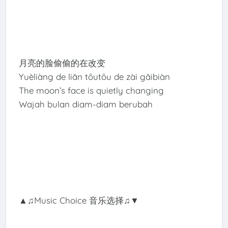
月亮的脸偷偷的在改变
Yuèliàng de liǎn tōutōu de zài gǎibiàn
The moon’s face is quietly changing
Wajah bulan diam-diam berubah
▲♫Music Choice 音乐选择♫▼