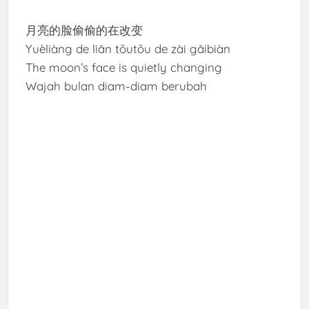
月亮的脸偷偷的在改变
Yuèliàng de liǎn tōutōu de zài gǎibiàn
The moon’s face is quietly changing
Wajah bulan diam-diam berubah