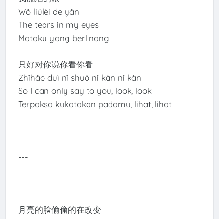
Wǒ liúlèi de yǎn
The tears in my eyes
Mataku yang berlinang
只好对你说你看你看
Zhǐhǎo duì nǐ shuō nǐ kàn nǐ kàn
So I can only say to you, look, look
Terpaksa kukatakan padamu, lihat, lihat
---
月亮的脸偷偷的在改变