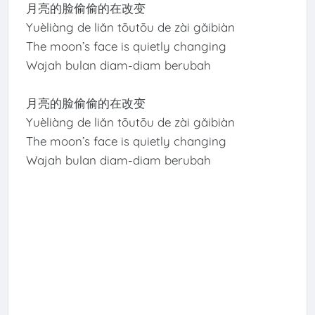
月亮的脸偷偷的在改变
Yuèliàng de liǎn tōutōu de zài gǎibiàn
The moon’s face is quietly changing
Wajah bulan diam-diam berubah
月亮的脸偷偷的在改变
Yuèliàng de liǎn tōutōu de zài gǎibiàn
The moon’s face is quietly changing
Wajah bulan diam-diam berubah