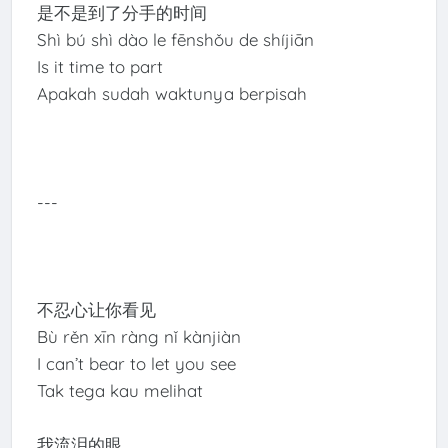
是不是到了分手的时间
Shì bú shì dào le fēnshǒu de shíjiān
Is it time to part
Apakah sudah waktunya berpisah
---
不忍心让你看见
Bù rěn xīn ràng nǐ kànjiàn
I can’t bear to let you see
Tak tega kau melihat
我流泪的眼