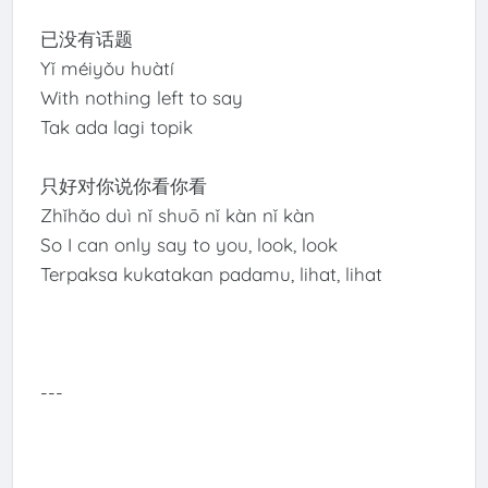
已没有话题
Yǐ méiyǒu huàtí
With nothing left to say
Tak ada lagi topik
只好对你说你看你看
Zhǐhǎo duì nǐ shuō nǐ kàn nǐ kàn
So I can only say to you, look, look
Terpaksa kukatakan padamu, lihat, lihat
---