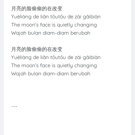
月亮的脸偷偷的在改变
Yuèliàng de liǎn tōutōu de zài gǎibiàn
The moon’s face is quietly changing
Wajah bulan diam-diam berubah
月亮的脸偷偷的在改变
Yuèliàng de liǎn tōutōu de zài gǎibiàn
The moon’s face is quietly changing
Wajah bulan diam-diam berubah
---