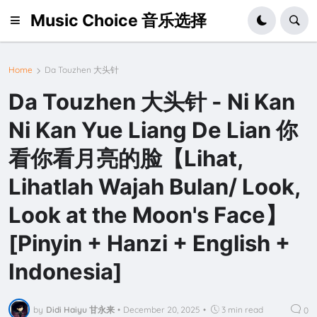
Music Choice 音乐选择
Home
Da Touzhen 大头针
Da Touzhen 大头针 - Ni Kan
Ni Kan Yue Liang De Lian 你
看你看月亮的脸【Lihat,
Lihatlah Wajah Bulan/ Look,
Look at the Moon's Face】
[Pinyin + Hanzi + English +
Indonesia]
by
Didi Haiyu 甘永来
•
December 20, 2025
•
3 min read
0