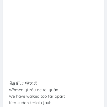
---
我们已走得太远
Wǒmen yǐ zǒu de tài yuǎn
We have walked too far apart
Kita sudah terlalu jauh