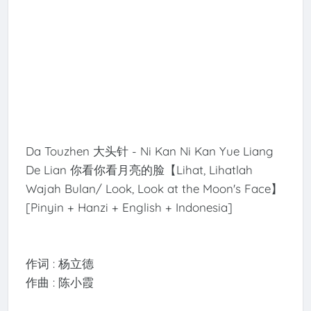
Da Touzhen 大头针 - Ni Kan Ni Kan Yue Liang
De Lian 你看你看月亮的脸【Lihat, Lihatlah
Wajah Bulan/ Look, Look at the Moon's Face】
[Pinyin + Hanzi + English + Indonesia]
作词 : 杨立德
作曲 : 陈小霞