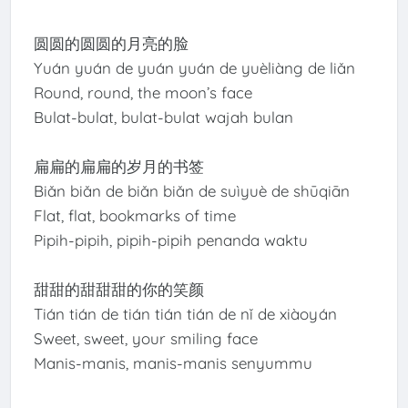
圆圆的圆圆的月亮的脸
Yuán yuán de yuán yuán de yuèliàng de liǎn
Round, round, the moon’s face
Bulat-bulat, bulat-bulat wajah bulan
扁扁的扁扁的岁月的书签
Biǎn biǎn de biǎn biǎn de suìyuè de shūqiān
Flat, flat, bookmarks of time
Pipih-pipih, pipih-pipih penanda waktu
甜甜的甜甜甜的你的笑颜
Tián tián de tián tián tián de nǐ de xiàoyán
Sweet, sweet, your smiling face
Manis-manis, manis-manis senyummu