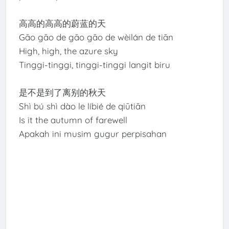
高高的高高的蔚蓝的天
Gāo gāo de gāo gāo de wèilán de tiān
High, high, the azure sky
Tinggi-tinggi, tinggi-tinggi langit biru
是不是到了离别的秋天
Shì bú shì dào le líbié de qiūtiān
Is it the autumn of farewell
Apakah ini musim gugur perpisahan