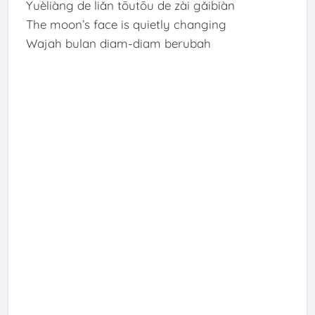
Yuèliàng de liǎn tōutōu de zài gǎibiàn
The moon’s face is quietly changing
Wajah bulan diam-diam berubah