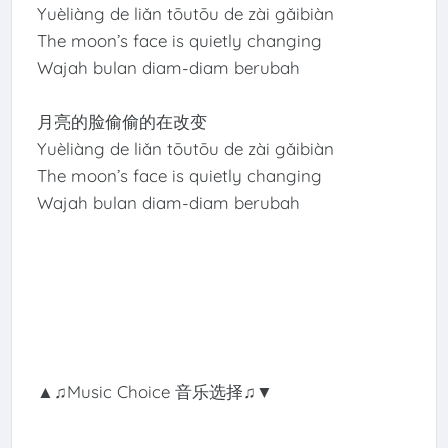
Yuèliàng de liǎn tōutōu de zài gǎibiàn
The moon’s face is quietly changing
Wajah bulan diam-diam berubah
月亮的脸偷偷的在改变
Yuèliàng de liǎn tōutōu de zài gǎibiàn
The moon’s face is quietly changing
Wajah bulan diam-diam berubah
▲♫Music Choice 音乐选择♫▼