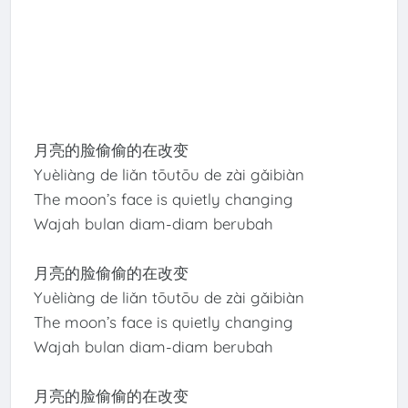
月亮的脸偷偷的在改变
Yuèliàng de liǎn tōutōu de zài gǎibiàn
The moon’s face is quietly changing
Wajah bulan diam-diam berubah
月亮的脸偷偷的在改变
Yuèliàng de liǎn tōutōu de zài gǎibiàn
The moon’s face is quietly changing
Wajah bulan diam-diam berubah
月亮的脸偷偷的在改变