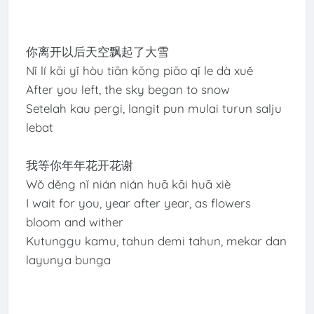
你离开以后天空飘起了大雪
Nǐ lí kāi yǐ hòu tiān kōng piāo qǐ le dà xuě
After you left, the sky began to snow
Setelah kau pergi, langit pun mulai turun salju
lebat
我等你年年花开花谢
Wǒ děng nǐ nián nián huā kāi huā xiè
I wait for you, year after year, as flowers
bloom and wither
Kutunggu kamu, tahun demi tahun, mekar dan
layunya bunga