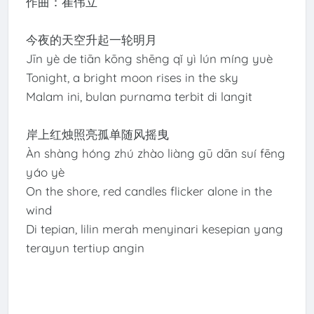
作曲：崔伟立
今夜的天空升起一轮明月
Jīn yè de tiān kōng shēng qǐ yì lún míng yuè
Tonight, a bright moon rises in the sky
Malam ini, bulan purnama terbit di langit
岸上红烛照亮孤单随风摇曳
Àn shàng hóng zhú zhào liàng gū dān suí fēng
yáo yè
On the shore, red candles flicker alone in the
wind
Di tepian, lilin merah menyinari kesepian yang
terayun tertiup angin