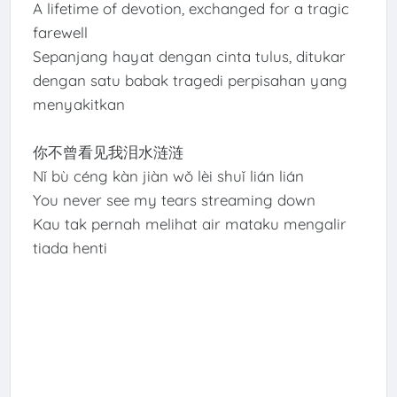
A lifetime of devotion, exchanged for a tragic
farewell
Sepanjang hayat dengan cinta tulus, ditukar
dengan satu babak tragedi perpisahan yang
menyakitkan
你不曾看见我泪水涟涟
Nǐ bù céng kàn jiàn wǒ lèi shuǐ lián lián
You never see my tears streaming down
Kau tak pernah melihat air mataku mengalir
tiada henti