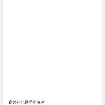
窗外的北风呼啸凌冽