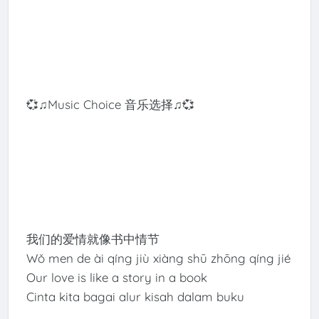
💞♫Music Choice 音乐选择♫💞
我们的爱情就像书中情节
Wǒ men de ài qíng jiù xiàng shū zhōng qíng jié
Our love is like a story in a book
Cinta kita bagai alur kisah dalam buku