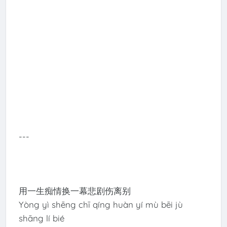
---
用一生痴情换一幕悲剧伤离别
Yòng yì shēng chī qíng huàn yí mù bēi jù
shāng lí bié