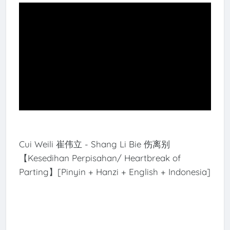
Cui Weili 崔伟立 - Shang Li Bie 伤离别
【Kesedihan Perpisahan/ Heartbreak of
Parting】[Pinyin + Hanzi + English + Indonesia]