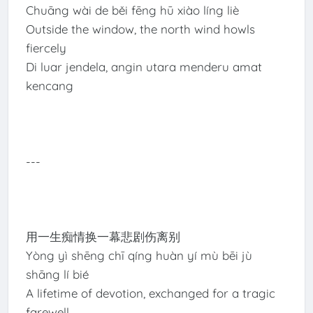
Chuāng wài de běi fēng hū xiào líng liè
Outside the window, the north wind howls
fiercely
Di luar jendela, angin utara menderu amat
kencang
---
用一生痴情换一幕悲剧伤离别
Yòng yì shēng chī qíng huàn yí mù bēi jù
shāng lí bié
A lifetime of devotion, exchanged for a tragic
farewell