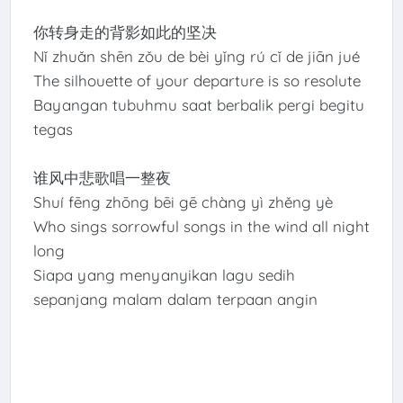
你转身走的背影如此的坚决
Nǐ zhuǎn shēn zǒu de bèi yǐng rú cǐ de jiān jué
The silhouette of your departure is so resolute
Bayangan tubuhmu saat berbalik pergi begitu
tegas
谁风中悲歌唱一整夜
Shuí fēng zhōng bēi gē chàng yì zhěng yè
Who sings sorrowful songs in the wind all night
long
Siapa yang menyanyikan lagu sedih
sepanjang malam dalam terpaan angin