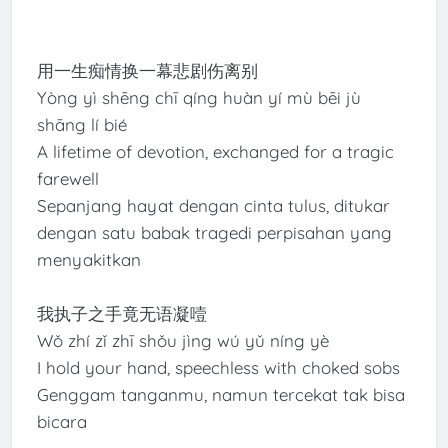
用一生痴情换一幕悲剧伤离别
Yòng yì shēng chī qíng huàn yí mù bēi jù
shāng lí bié
A lifetime of devotion, exchanged for a tragic
farewell
Sepanjang hayat dengan cinta tulus, ditukar
dengan satu babak tragedi perpisahan yang
menyakitkan
我执子之手竟无语凝噎
Wǒ zhí zǐ zhī shǒu jìng wú yǔ níng yè
I hold your hand, speechless with choked sobs
Genggam tanganmu, namun tercekat tak bisa
bicara