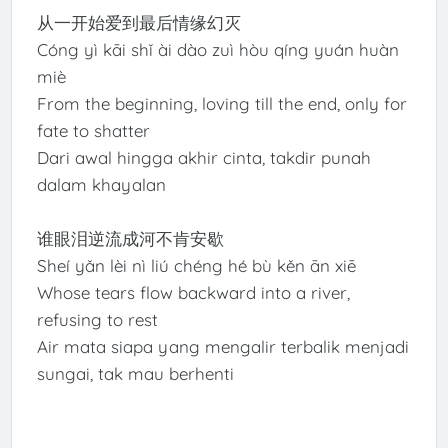
从一开始爱到最后情缘幻灭
Cóng yì kāi shǐ ài dào zuì hòu qíng yuán huàn
miè
From the beginning, loving till the end, only for
fate to shatter
Dari awal hingga akhir cinta, takdir punah
dalam khayalan
谁眼泪逆流成河不肯安歇
Sheí yǎn lèi nì liú chéng hé bù kěn ān xiē
Whose tears flow backward into a river,
refusing to rest
Air mata siapa yang mengalir terbalik menjadi
sungai, tak mau berhenti