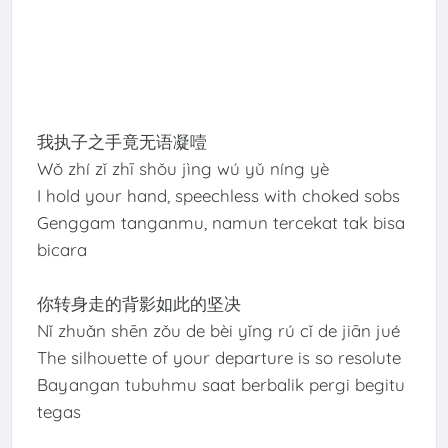
我执子之手竟无语凝噎
Wǒ zhí zǐ zhī shǒu jìng wú yǔ níng yè
I hold your hand, speechless with choked sobs
Genggam tanganmu, namun tercekat tak bisa
bicara
你转身走的背影如此的坚决
Nǐ zhuǎn shēn zǒu de bèi yǐng rú cǐ de jiān jué
The silhouette of your departure is so resolute
Bayangan tubuhmu saat berbalik pergi begitu
tegas