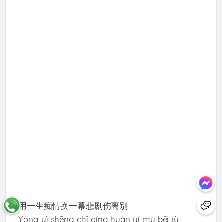
用一生痴情换一幕悲剧伤离别
Yòng yì shēng chī qíng huàn yí mù bēi jù