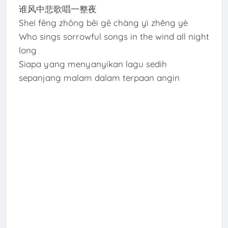
谁风中悲歌唱一整夜
Sheí fēng zhōng bēi gē chàng yì zhěng yè
Who sings sorrowful songs in the wind all night
long
Siapa yang menyanyikan lagu sedih
sepanjang malam dalam terpaan angin