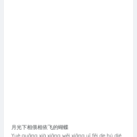
月光下相偎相依飞的蝴蝶
Yuè guāng xià xiāng wēi xiāng yī fēi de hú dié