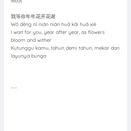
lebat
我等你年年花开花谢
Wǒ děng nǐ nián nián huā kāi huā xiè
I wait for you, year after year, as flowers
bloom and wither
Kutunggu kamu, tahun demi tahun, mekar dan
layunya bunga
---