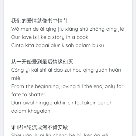
我们的爱情就像书中情节
Wǒ men de ài qíng jiù xiàng shū zhōng qíng jié
Our love is like a story in a book
Cinta kita bagai alur kisah dalam buku
从一开始爱到最后情缘幻灭
Cóng yì kāi shǐ ài dào zuì hòu qíng yuán huàn
miè
From the beginning, loving till the end, only for
fate to shatter
Dari awal hingga akhir cinta, takdir punah
dalam khayalan
谁眼泪逆流成河不肯安歇
Sheí yǎn lèi nì liú chéng hé bù kěn ān xiē