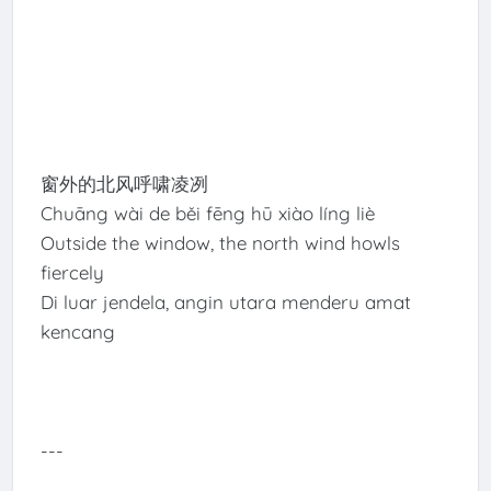
窗外的北风呼啸凌冽
Chuāng wài de běi fēng hū xiào líng liè
Outside the window, the north wind howls
fiercely
Di luar jendela, angin utara menderu amat
kencang
---