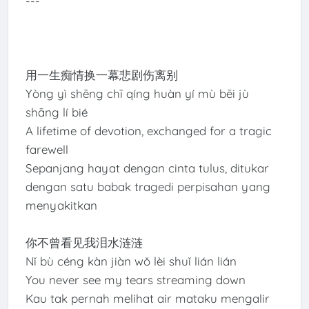
---
用一生痴情换一幕悲剧伤离别
Yòng yì shēng chī qíng huàn yí mù bēi jù
shāng lí bié
A lifetime of devotion, exchanged for a tragic
farewell
Sepanjang hayat dengan cinta tulus, ditukar
dengan satu babak tragedi perpisahan yang
menyakitkan
你不曾看见我泪水涟涟
Nǐ bù céng kàn jiàn wǒ lèi shuǐ lián lián
You never see my tears streaming down
Kau tak pernah melihat air mataku mengalir