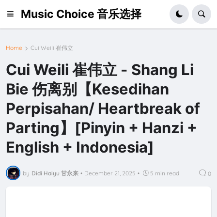
Music Choice 音乐选择
Home
Cui Weili 崔伟立
Cui Weili 崔伟立 - Shang Li
Bie 伤离别【Kesedihan
Perpisahan/ Heartbreak of
Parting】[Pinyin + Hanzi +
English + Indonesia]
by
Didi Haiyu 甘永来
•
December 21, 2025
•
5 min read
0