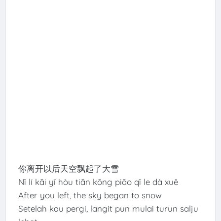
你离开以后天空飘起了大雪
Nǐ lí kāi yǐ hòu tiān kōng piāo qǐ le dà xuě
After you left, the sky began to snow
Setelah kau pergi, langit pun mulai turun salju