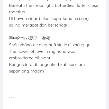
Beneath the moonlight, butterflies flutter close
together
Di bawah sinar bulan, kupu-kupu terbang
saling merapat dan bersandar
手中的情花绣了一整夜
Shǒu zhōng de qíng huā xiù le yì zhěng yè
The flower of love in my hand was
embroidered all night
Bunga cinta di tanganku telah kusulam
sepanjang malam
---