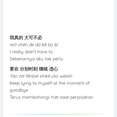
我真的 大可不必
Wǒ zhēn de dà kě bú bì
I really didn’t have to
Sebenarnya aku tak perlu
要在 分别时刻 继续 违心
Yào zài fēnbié shíkè jìxù wéixīn
Keep lying to myself at the moment of
goodbye
Terus membohongi hati saat perpisahan