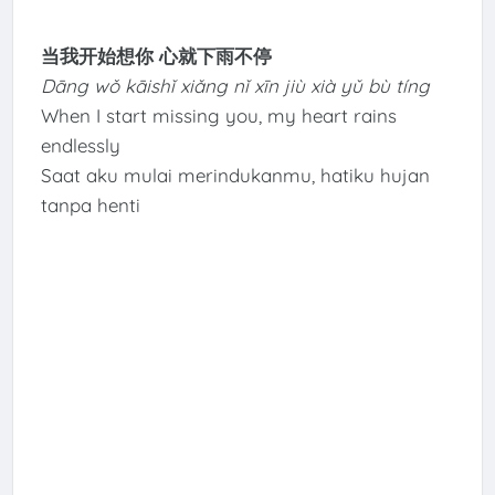
当我开始想你 心就下雨不停
Dāng wǒ kāishǐ xiǎng nǐ xīn jiù xià yǔ bù tíng
When I start missing you, my heart rains
endlessly
Saat aku mulai merindukanmu, hatiku hujan
tanpa henti