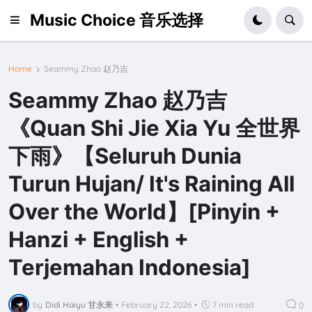
Music Choice 音乐选择
Home
Seammy Zhao 赵乃吉
Seammy Zhao 赵乃吉
《Quan Shi Jie Xia Yu 全世界
下雨》【Seluruh Dunia
Turun Hujan/ It's Raining All
Over the World】[Pinyin +
Hanzi + English +
Terjemahan Indonesia]
by
Didi Haiyu 甘永来
•
February 22, 2026
•
7 min read
0