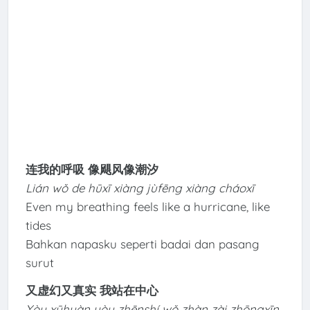
连我的呼吸 像飓风像潮汐
Lián wǒ de hūxī xiàng jùfēng xiàng cháoxī
Even my breathing feels like a hurricane, like
tides
Bahkan napasku seperti badai dan pasang
surut
又虚幻又真实 我站在中心
Yòu xūhuàn yòu zhēnshí wǒ zhàn zài zhōngxīn