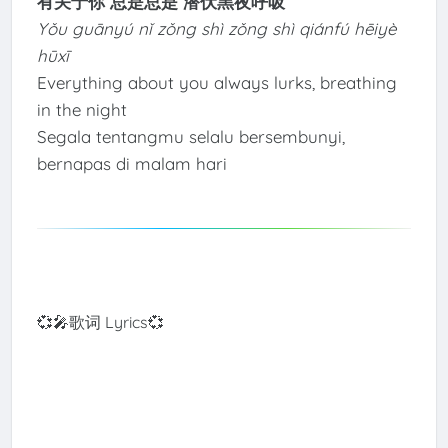
有关于你 总是总是 潜伏黑夜呼吸
Yǒu guānyú nǐ zǒng shì zǒng shì qiánfú hēiyè
hūxī
Everything about you always lurks, breathing
in the night
Segala tentangmu selalu bersembunyi,
bernapas di malam hari
💞🎤歌词 Lyrics💞