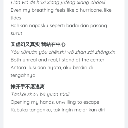
Lián wǒ de hūxī xiàng jùfēng xiàng cháoxī
Even my breathing feels like a hurricane, like
tides
Bahkan napasku seperti badai dan pasang
surut
又虚幻又真实 我站在中心
Yòu xūhuàn yòu zhēnshí wǒ zhàn zài zhōngxīn
Both unreal and real, I stand at the center
Antara ilusi dan nyata, aku berdiri di
tengahnya
摊开手不愿逃离
Tānkāi shǒu bú yuàn táolí
Opening my hands, unwilling to escape
Kubuka tanganku, tak ingin melarikan diri