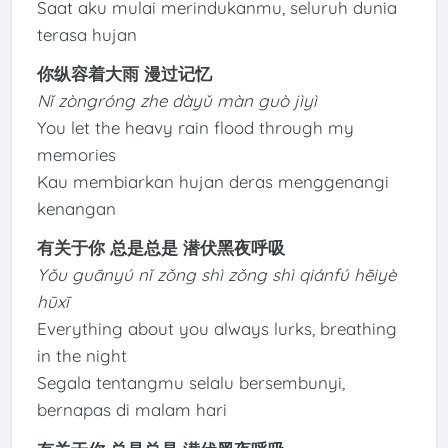
Saat aku mulai merindukanmu, seluruh dunia
terasa hujan
你纵容着大雨 漫过记忆
Nǐ zòngróng zhe dàyǔ màn guò jìyì
You let the heavy rain flood through my
memories
Kau membiarkan hujan deras menggenangi
kenangan
有关于你 总是总是 潜伏黑夜呼吸
Yǒu guānyú nǐ zǒng shì zǒng shì qiánfú hēiyè
hūxī
Everything about you always lurks, breathing
in the night
Segala tentangmu selalu bersembunyi,
bernapas di malam hari