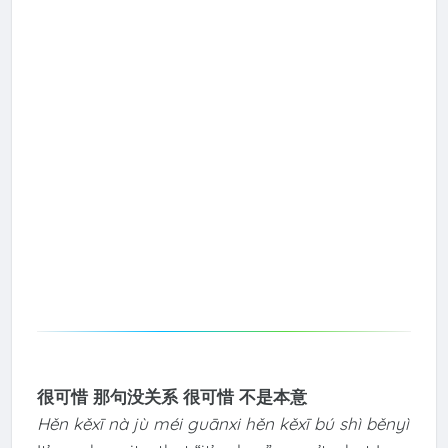
很可惜 那句没关系 很可惜 不是本意
Hěn kěxī nà jù méi guānxi hěn kěxī bú shì běnyì