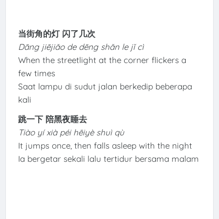
当街角的灯 闪了几次
Dāng jiējiǎo de dēng shǎn le jǐ cì
When the streetlight at the corner flickers a
few times
Saat lampu di sudut jalan berkedip beberapa
kali
跳一下 陪黑夜睡去
Tiào yí xià péi hēiyè shuì qù
It jumps once, then falls asleep with the night
Ia bergetar sekali lalu tertidur bersama malam