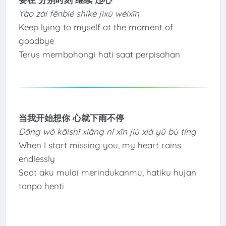
Yào zài fēnbié shíkè jìxù wéixīn
Keep lying to myself at the moment of
goodbye
Terus membohongi hati saat perpisahan
当我开始想你 心就下雨不停
Dāng wǒ kāishǐ xiǎng nǐ xīn jiù xià yǔ bù tíng
When I start missing you, my heart rains
endlessly
Saat aku mulai merindukanmu, hatiku hujan
tanpa henti