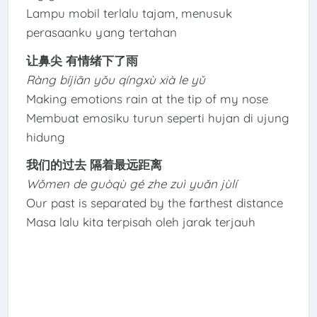
Lampu mobil terlalu tajam, menusuk
perasaanku yang tertahan
让鼻尖 有情绪下了雨
Ràng bíjiān yǒu qíngxù xià le yǔ
Making emotions rain at the tip of my nose
Membuat emosiku turun seperti hujan di ujung
hidung
我们的过去 隔着最远距离
Wǒmen de guòqù gé zhe zuì yuǎn jùlí
Our past is separated by the farthest distance
Masa lalu kita terpisah oleh jarak terjauh