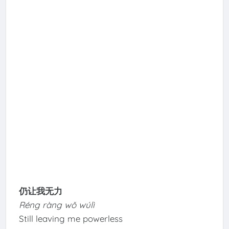
仍让我无力
Réng ràng wǒ wúlì
Still leaving me powerless