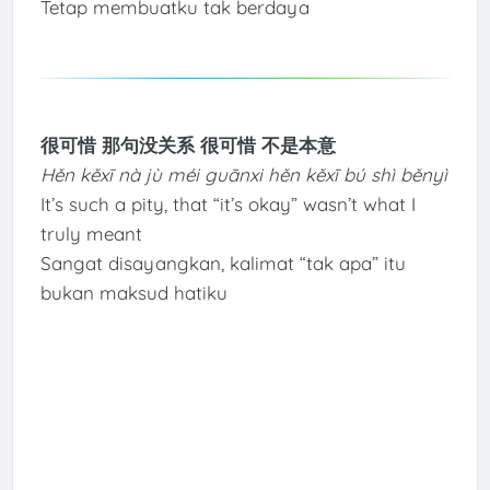
Tetap membuatku tak berdaya
很可惜 那句没关系 很可惜 不是本意
Hěn kěxī nà jù méi guānxi hěn kěxī bú shì běnyì
It’s such a pity, that “it’s okay” wasn’t what I
truly meant
Sangat disayangkan, kalimat “tak apa” itu
bukan maksud hatiku