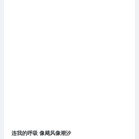
连我的呼吸 像飓风像潮汐