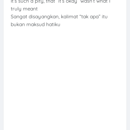
It’s such a pity, that “it’s okay” wasn’t what I
truly meant
Sangat disayangkan, kalimat “tak apa” itu
bukan maksud hatiku