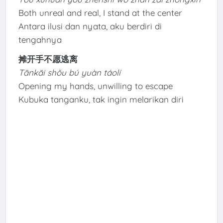
Both unreal and real, I stand at the center
Antara ilusi dan nyata, aku berdiri di
tengahnya
摊开手不愿逃离
Tānkāi shǒu bú yuàn táolí
Opening my hands, unwilling to escape
Kubuka tanganku, tak ingin melarikan diri