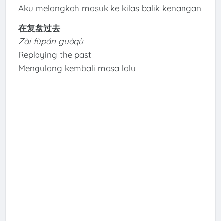
Aku melangkah masuk ke kilas balik kenangan
在复盘过去
Zài fùpán guòqù
Replaying the past
Mengulang kembali masa lalu