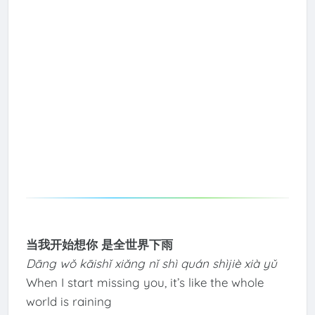
当我开始想你 是全世界下雨
Dāng wǒ kāishǐ xiǎng nǐ shì quán shìjiè xià yǔ
When I start missing you, it’s like the whole
world is raining