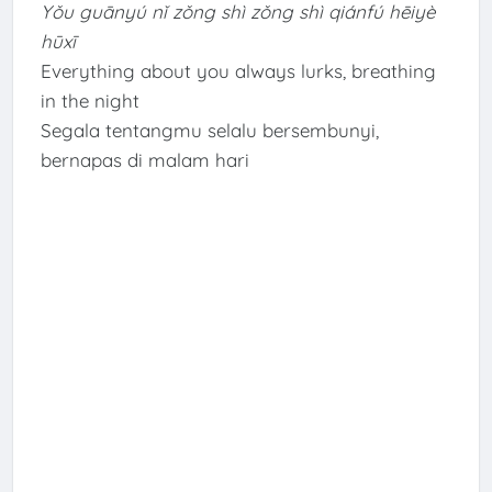
Yǒu guānyú nǐ zǒng shì zǒng shì qiánfú hēiyè
hūxī
Everything about you always lurks, breathing
in the night
Segala tentangmu selalu bersembunyi,
bernapas di malam hari