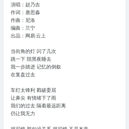
演唱：赵乃吉
作词：唐思淼
作曲：尼洛
编曲：兰宁
出品：网易·云上
当街角的灯 闪了几次
跳一下 陪黑夜睡去
我一步踏进 记忆的倒叙
在复盘过去
车灯太锋利 戳破委屈
让鼻尖 有情绪下了雨
我们的过去 隔着最远距离
仍让我无力
很可惜 那句没关系 很可惜 不是本意