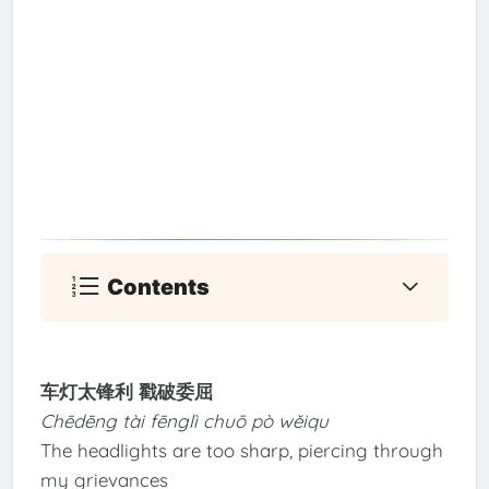
Contents
车灯太锋利 戳破委屈
Chēdēng tài fēnglì chuō pò wěiqu
The headlights are too sharp, piercing through
my grievances