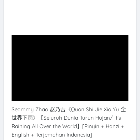
Seammy Zhao 赵乃吉《
Quan Shi Jie Xia Yu 全
世界下雨
》【Seluruh Dunia Turun Hujan/
It's
Raining All Over the World
】[Pinyin + Hanzi +
English + Terjemahan Indonesia]