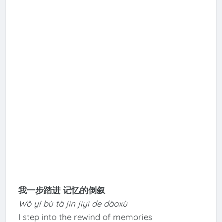
我一步踏进 记忆的倒叙
Wǒ yí bù tà jìn jìyì de dàoxù
I step into the rewind of memories