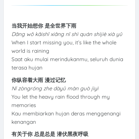
当我开始想你 是全世界下雨
Dāng wǒ kāishǐ xiǎng nǐ shì quán shìjiè xià yǔ
When I start missing you, it’s like the whole
world is raining
Saat aku mulai merindukanmu, seluruh dunia
terasa hujan
你纵容着大雨 漫过记忆
Nǐ zòngróng zhe dàyǔ màn guò jìyì
You let the heavy rain flood through my
memories
Kau membiarkan hujan deras menggenangi
kenangan
有关于你 总是总是 潜伏黑夜呼吸