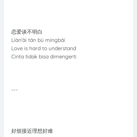
恋爱谈不明白
Liàn'ài tán bù míngbái
Love is hard to understand
Cinta tidak bisa dimengerti
---
好烦接近理想好难