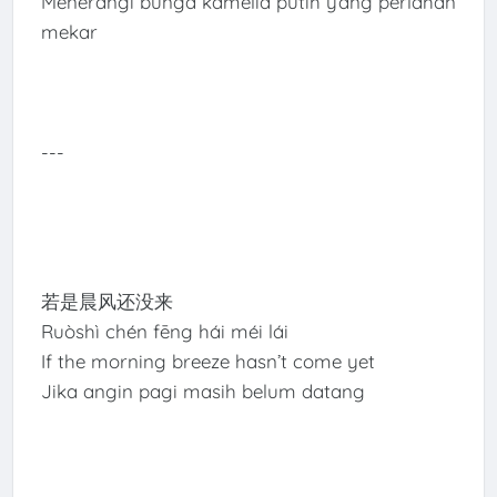
Menerangi bunga kamelia putih yang perlahan
mekar
---
若是晨风还没来
Ruòshì chén fēng hái méi lái
If the morning breeze hasn’t come yet
Jika angin pagi masih belum datang