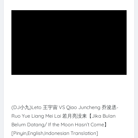
(DJ小九)Leto 王宇宙 VS Qiao Juncheng 乔浚丞-
Ruo Yue Liang Mei Lai 若月亮没来【Jika Bulan
Belum Datang/ If the Moon Hasn’t Come】
[Pinyin,English,Indonesian Translation]