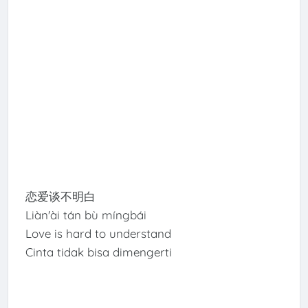
恋爱谈不明白
Liàn'ài tán bù míngbái
Love is hard to understand
Cinta tidak bisa dimengerti