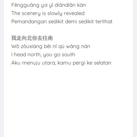
Fēngguāng ya yī diǎndiǎn kàn
The scenery is slowly revealed
Pemandangan sedikit demi sedikit terlihat
我走向北你去往南
Wǒ zǒuxiàng běi nǐ qù wǎng nán
I head north, you go south
Aku menuju utara, kamu pergi ke selatan