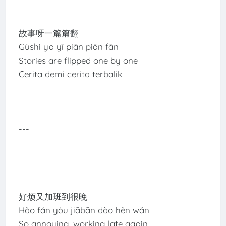
故事呀一篇篇翻
Gùshì ya yī piān piān fān
Stories are flipped one by one
Cerita demi cerita terbalik
---
好烦又加班到很晚
Hǎo fán yòu jiābān dào hěn wǎn
So annoying, working late again