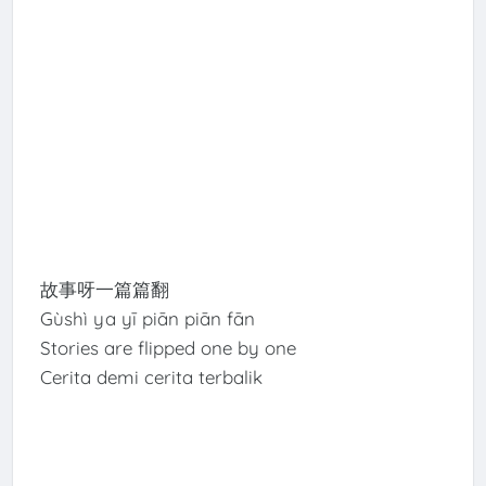
故事呀一篇篇翻
Gùshì ya yī piān piān fān
Stories are flipped one by one
Cerita demi cerita terbalik