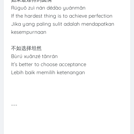
Rúguǒ zuì nán dédào yuánmǎn
If the hardest thing is to achieve perfection
Jika yang paling sulit adalah mendapatkan
kesempurnaan
不如选择坦然
Bùrú xuǎnzé tǎnrán
It’s better to choose acceptance
Lebih baik memilih ketenangan
---