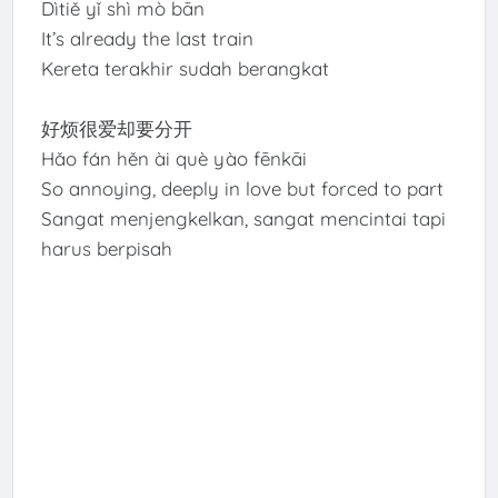
Dìtiě yǐ shì mò bān
It’s already the last train
Kereta terakhir sudah berangkat
好烦很爱却要分开
Hǎo fán hěn ài què yào fēnkāi
So annoying, deeply in love but forced to part
Sangat menjengkelkan, sangat mencintai tapi
harus berpisah