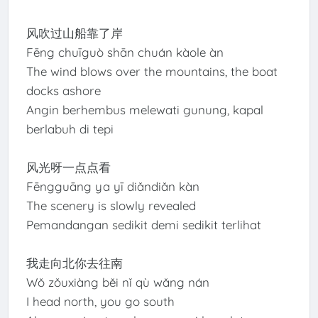
风吹过山船靠了岸
Fēng chuīguò shān chuán kàole àn
The wind blows over the mountains, the boat
docks ashore
Angin berhembus melewati gunung, kapal
berlabuh di tepi
风光呀一点点看
Fēngguāng ya yī diǎndiǎn kàn
The scenery is slowly revealed
Pemandangan sedikit demi sedikit terlihat
我走向北你去往南
Wǒ zǒuxiàng běi nǐ qù wǎng nán
I head north, you go south