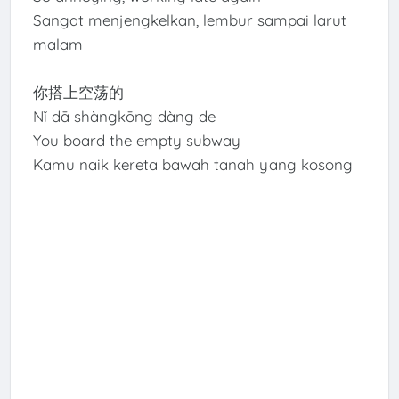
Sangat menjengkelkan, lembur sampai larut
malam
你搭上空荡的
Nǐ dā shàngkōng dàng de
You board the empty subway
Kamu naik kereta bawah tanah yang kosong