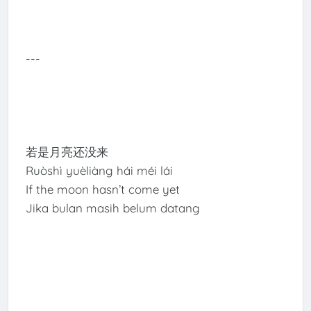
---
若是月亮还没来
Ruòshì yuèliàng hái méi lái
If the moon hasn’t come yet
Jika bulan masih belum datang