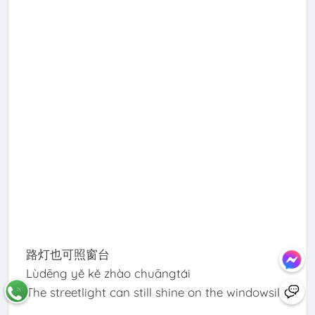
路灯也可照窗台
Lùdēng yě kě zhào chuāngtái
The streetlight can still shine on the windowsill