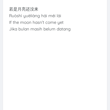
若是月亮还没来
Ruòshì yuèliàng hái méi lái
If the moon hasn’t come yet
Jika bulan masih belum datang