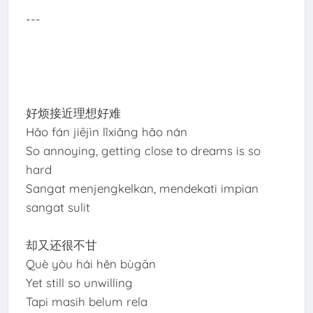
---
好烦接近理想好难
Hǎo fán jiējìn lǐxiǎng hǎo nán
So annoying, getting close to dreams is so
hard
Sangat menjengkelkan, mendekati impian
sangat sulit
却又还很不甘
Què yòu hái hěn bùgān
Yet still so unwilling
Tapi masih belum rela