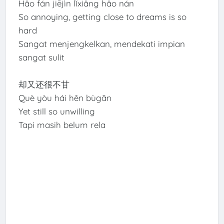
Hǎo fán jiējìn lǐxiǎng hǎo nán
So annoying, getting close to dreams is so
hard
Sangat menjengkelkan, mendekati impian
sangat sulit
却又还很不甘
Què yòu hái hěn bùgān
Yet still so unwilling
Tapi masih belum rela