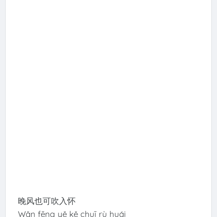
晚风也可吹入怀
Wǎn fēng yě kě chuī rù huái