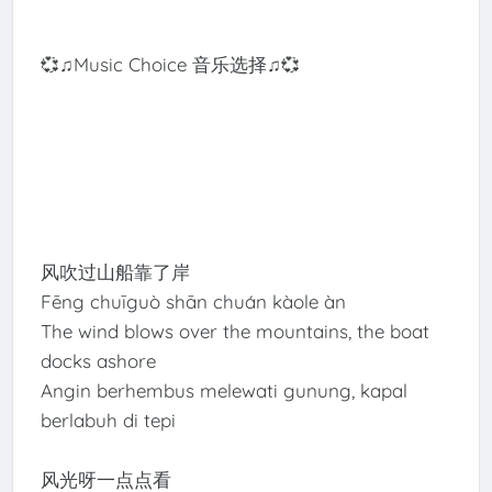
💞♫Music Choice 音乐选择♫💞
风吹过山船靠了岸
Fēng chuīguò shān chuán kàole àn
The wind blows over the mountains, the boat
docks ashore
Angin berhembus melewati gunung, kapal
berlabuh di tepi
风光呀一点点看