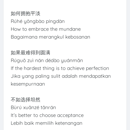
如何拥抱平淡
Rúhé yǒngbào píngdàn
How to embrace the mundane
Bagaimana merangkul kebosanan
如果最难得到圆满
Rúguǒ zuì nán dédào yuánmǎn
If the hardest thing is to achieve perfection
Jika yang paling sulit adalah mendapatkan
kesempurnaan
不如选择坦然
Bùrú xuǎnzé tǎnrán
It’s better to choose acceptance
Lebih baik memilih ketenangan