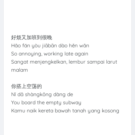
好烦又加班到很晚
Hǎo fán yòu jiābān dào hěn wǎn
So annoying, working late again
Sangat menjengkelkan, lembur sampai larut
malam
你搭上空荡的
Nǐ dā shàngkōng dàng de
You board the empty subway
Kamu naik kereta bawah tanah yang kosong