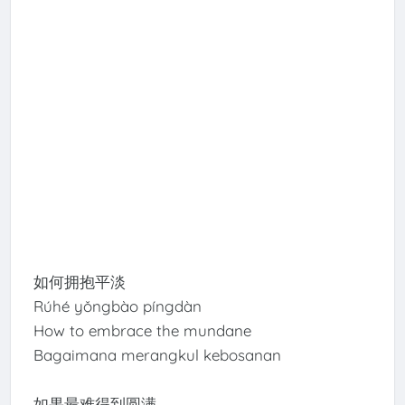
如何拥抱平淡
Rúhé yǒngbào píngdàn
How to embrace the mundane
Bagaimana merangkul kebosanan
如果最难得到圆满