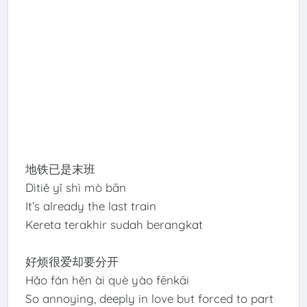
地铁已是末班
Dìtiě yǐ shì mò bān
It’s already the last train
Kereta terakhir sudah berangkat
好烦很爱却要分开
Hǎo fán hěn ài què yào fēnkāi
So annoying, deeply in love but forced to part