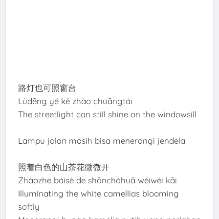
路灯也可照窗台
Lùdēng yě kě zhào chuāngtái
The streetlight can still shine on the windowsill
Lampu jalan masih bisa menerangi jendela
照着白色的山茶花微微开
Zhàozhe báisè de shāncháhuā wéiwéi kāi
Illuminating the white camellias blooming
softly