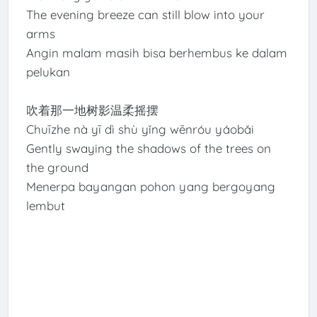
The evening breeze can still blow into your
arms
Angin malam masih bisa berhembus ke dalam
pelukan
吹着那一地树影温柔摇摆
Chuīzhe nà yī dì shù yǐng wēnróu yáobǎi
Gently swaying the shadows of the trees on
the ground
Menerpa bayangan pohon yang bergoyang
lembut