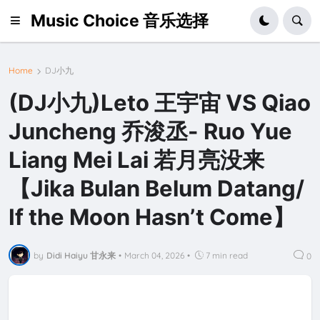
Music Choice 音乐选择
Home
DJ小九
(DJ小九)Leto 王宇宙 VS Qiao
Juncheng 乔浚丞- Ruo Yue
Liang Mei Lai 若月亮没来
【Jika Bulan Belum Datang/
If the Moon Hasn’t Come】
by
Didi Haiyu 甘永来
•
March 04, 2026
•
7 min read
0