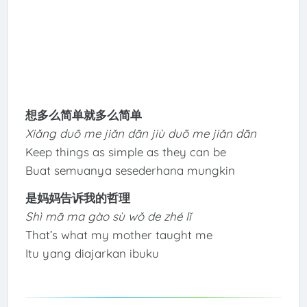
想多么简单就多么简单
Xiǎng duō me jiǎn dān jiù duō me jiǎn dān
Keep things as simple as they can be
Buat semuanya sesederhana mungkin
是妈妈告诉我的哲理
Shì mā ma gào sù wǒ de zhé lǐ
That’s what my mother taught me
Itu yang diajarkan ibuku