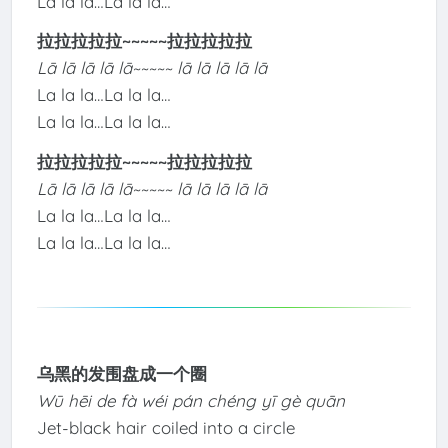
La la la…La la la…
拉拉拉拉拉~~~~~拉拉拉拉拉
Lā lā lā lā lā~~~~~ lā lā lā lā lā
La la la…La la la…
La la la…La la la…
拉拉拉拉拉~~~~~拉拉拉拉拉
Lā lā lā lā lā~~~~~ lā lā lā lā lā
La la la…La la la…
La la la…La la la…
乌黑的发围盘成一个圈
Wū hēi de fà wéi pán chéng yī gè quān
Jet-black hair coiled into a circle