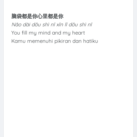
脑袋都是你心里都是你
Nǎo dài dōu shì nǐ xīn lǐ dōu shì nǐ
You fill my mind and my heart
Kamu memenuhi pikiran dan hatiku