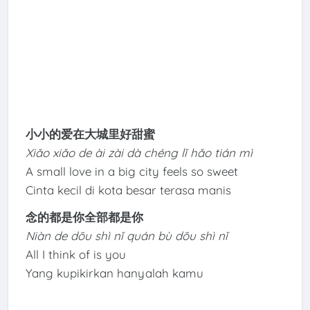
小小的爱在大城里好甜蜜
Xiǎo xiǎo de ài zài dà chéng lǐ hǎo tián mì
A small love in a big city feels so sweet
Cinta kecil di kota besar terasa manis
念的都是你全部都是你
Niàn de dōu shì nǐ quán bù dōu shì nǐ
All I think of is you
Yang kupikirkan hanyalah kamu