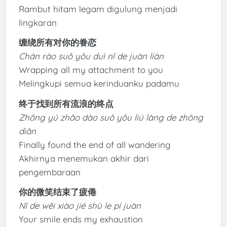
Rambut hitam legam digulung menjadi
lingkaran
缠绕所有对你的眷恋
Chán rào suǒ yǒu duì nǐ de juàn liàn
Wrapping all my attachment to you
Melingkupi semua kerinduanku padamu
终于找到所有流浪的终点
Zhōng yú zhǎo dào suǒ yǒu liú làng de zhōng
diǎn
Finally found the end of all wandering
Akhirnya menemukan akhir dari
pengembaraan
你的微笑结束了疲倦
Nǐ de wēi xiào jié shù le pí juàn
Your smile ends my exhaustion