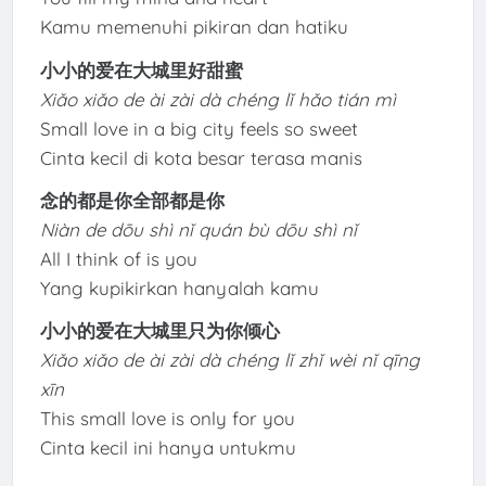
Kamu memenuhi pikiran dan hatiku
小小的爱在大城里好甜蜜
Xiǎo xiǎo de ài zài dà chéng lǐ hǎo tián mì
Small love in a big city feels so sweet
Cinta kecil di kota besar terasa manis
念的都是你全部都是你
Niàn de dōu shì nǐ quán bù dōu shì nǐ
All I think of is you
Yang kupikirkan hanyalah kamu
小小的爱在大城里只为你倾心
Xiǎo xiǎo de ài zài dà chéng lǐ zhǐ wèi nǐ qīng
xīn
This small love is only for you
Cinta kecil ini hanya untukmu