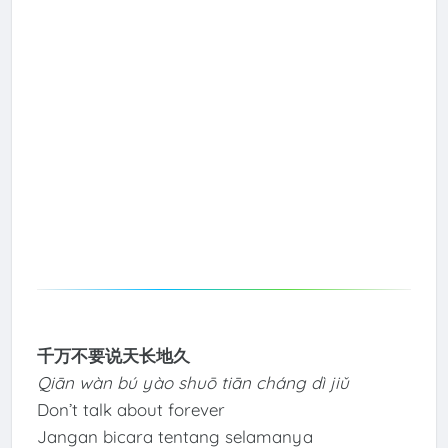
千万不要说天长地久
Qiān wàn bú yào shuō tiān cháng dì jiǔ
Don’t talk about forever
Jangan bicara tentang selamanya