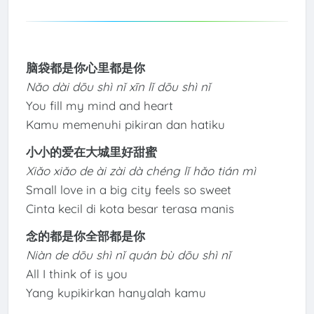
脑袋都是你心里都是你
Nǎo dài dōu shì nǐ xīn lǐ dōu shì nǐ
You fill my mind and heart
Kamu memenuhi pikiran dan hatiku
小小的爱在大城里好甜蜜
Xiǎo xiǎo de ài zài dà chéng lǐ hǎo tián mì
Small love in a big city feels so sweet
Cinta kecil di kota besar terasa manis
念的都是你全部都是你
Niàn de dōu shì nǐ quán bù dōu shì nǐ
All I think of is you
Yang kupikirkan hanyalah kamu