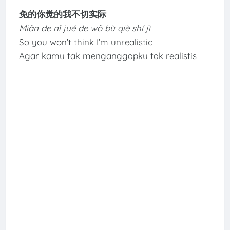
免的你觉的我不切实际
Miǎn de nǐ jué de wǒ bù qiè shí jì
So you won’t think I’m unrealistic
Agar kamu tak menganggapku tak realistis