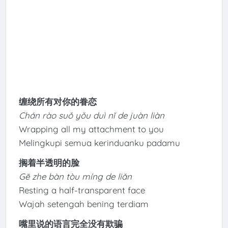
缠绕所有对你的眷恋
Chán rào suǒ yǒu duì nǐ de juàn liàn
Wrapping all my attachment to you
Melingkupi semua kerinduanku padamu
搁着半透明的脸
Gē zhe bàn tòu míng de liǎn
Resting a half-transparent face
Wajah setengah bening terdiam
嘴里说的语言完全没有欺骗