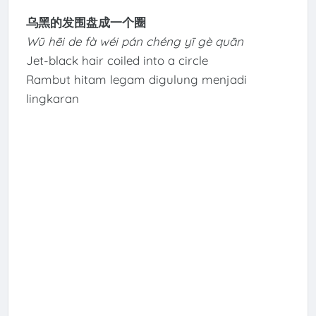
乌黑的发围盘成一个圈
Wū hēi de fà wéi pán chéng yī gè quān
Jet-black hair coiled into a circle
Rambut hitam legam digulung menjadi
lingkaran