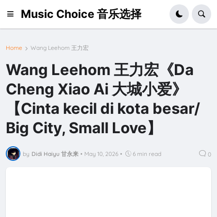
Music Choice 音乐选择
Home
Wang Leehom 王力宏
Wang Leehom 王力宏《Da
Cheng Xiao Ai 大城小爱》
【Cinta kecil di kota besar/
Big City, Small Love】
by
Didi Haiyu 甘永来
•
May 10, 2026
•
6 min read
0