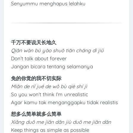
Senyummu menghapus lelahku
千万不要说天长地久
Qiān wàn bú yào shuō tiān cháng dì jiǔ
Don’t talk about forever
Jangan bicara tentang selamanya
免的你觉的我不切实际
Miǎn de nǐ jué de wǒ bù qiè shí jì
So you won’t think I’m unrealistic
Agar kamu tak menganggapku tidak realistis
想多么简单就多么简单
Xiǎng duō me jiǎn dān jiù duō me jiǎn dān
Keep things as simple as possible