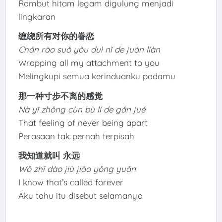
Rambut hitam legam digulung menjadi
lingkaran
缠绕所有对你的眷恋
Chán rào suǒ yǒu duì nǐ de juàn liàn
Wrapping all my attachment to you
Melingkupi semua kerinduanku padamu
那一种寸步不离的感觉
Nà yī zhǒng cùn bù lí de gǎn jué
That feeling of never being apart
Perasaan tak pernah terpisah
我知道就叫 永远
Wǒ zhī dào jiù jiào yǒng yuǎn
I know that’s called forever
Aku tahu itu disebut selamanya