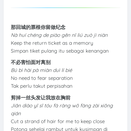
那回城的票根你留做纪念
Nà huí chéng de piào gēn nǐ liú zuò jì niàn
Keep the return ticket as a memory
Simpan tiket pulang itu sebagai kenangan
不必害怕面对离别
Bú bì hài pà miàn duì lí bié
No need to fear separation
Tak perlu takut perpisahan
剪掉一丝头发让我放在胸前
Jiǎn diào yī sī tóu fà ràng wǒ fàng zài xiōng
qián
Cut a strand of hair for me to keep close
Potong sehelai rambut untuk kusimpan di