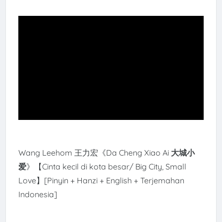
Wang Leehom 王力宏《
Da Cheng Xiao Ai
大城小
爱
》【Cinta kecil di kota besar/ Big City, Small
Love】[Pinyin + Hanzi + English + Terjemahan
Indonesia]