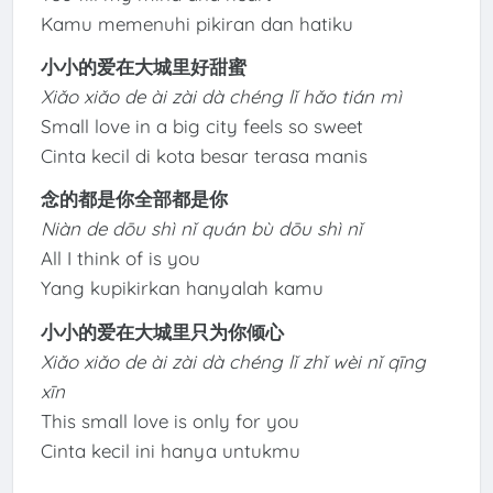
Kamu memenuhi pikiran dan hatiku
小小的爱在大城里好甜蜜
Xiǎo xiǎo de ài zài dà chéng lǐ hǎo tián mì
Small love in a big city feels so sweet
Cinta kecil di kota besar terasa manis
念的都是你全部都是你
Niàn de dōu shì nǐ quán bù dōu shì nǐ
All I think of is you
Yang kupikirkan hanyalah kamu
小小的爱在大城里只为你倾心
Xiǎo xiǎo de ài zài dà chéng lǐ zhǐ wèi nǐ qīng
xīn
This small love is only for you
Cinta kecil ini hanya untukmu