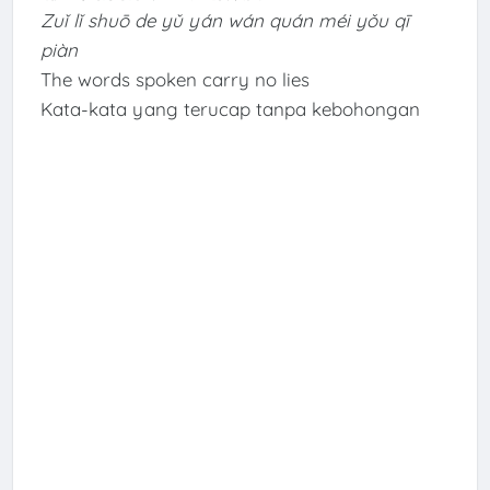
Zuǐ lǐ shuō de yǔ yán wán quán méi yǒu qī
piàn
The words spoken carry no lies
Kata-kata yang terucap tanpa kebohongan