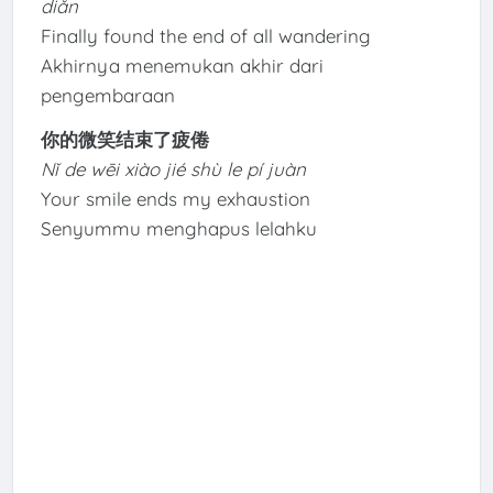
diǎn
Finally found the end of all wandering
Akhirnya menemukan akhir dari
pengembaraan
你的微笑结束了疲倦
Nǐ de wēi xiào jié shù le pí juàn
Your smile ends my exhaustion
Senyummu menghapus lelahku