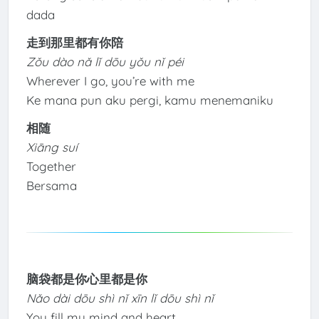
dada
走到那里都有你陪
Zǒu dào nǎ lǐ dōu yǒu nǐ péi
Wherever I go, you’re with me
Ke mana pun aku pergi, kamu menemaniku
相随
Xiāng suí
Together
Bersama
脑袋都是你心里都是你
Nǎo dài dōu shì nǐ xīn lǐ dōu shì nǐ
You fill my mind and heart