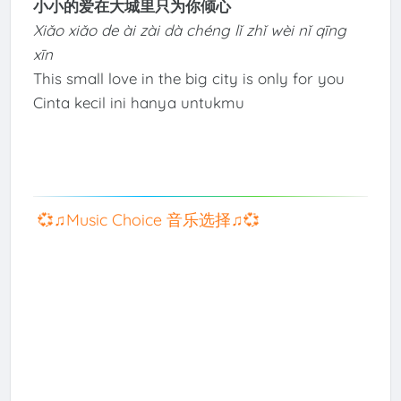
小小的爱在大城里只为你倾心
Xiǎo xiǎo de ài zài dà chéng lǐ zhǐ wèi nǐ qīng
xīn
This small love in the big city is only for you
Cinta kecil ini hanya untukmu
💞♫Music Choice 音乐选择♫💞