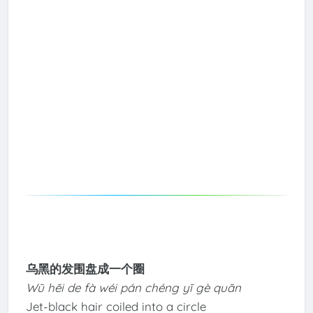
乌黑的发围盘成一个圈
Wū hēi de fà wéi pán chéng yī gè quān
Jet-black hair coiled into a circle