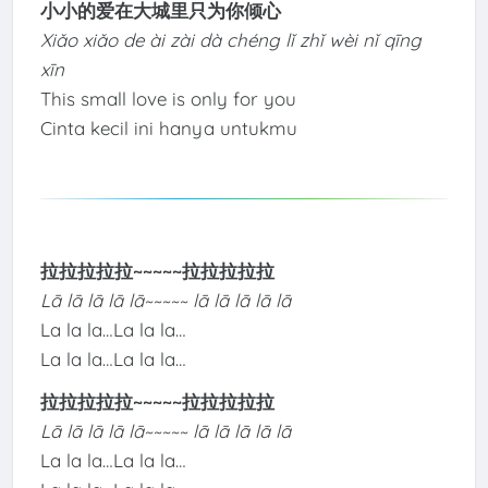
小小的爱在大城里只为你倾心
Xiǎo xiǎo de ài zài dà chéng lǐ zhǐ wèi nǐ qīng
xīn
This small love is only for you
Cinta kecil ini hanya untukmu
拉拉拉拉拉~~~~~拉拉拉拉拉
Lā lā lā lā lā~~~~~ lā lā lā lā lā
La la la…La la la…
La la la…La la la…
拉拉拉拉拉~~~~~拉拉拉拉拉
Lā lā lā lā lā~~~~~ lā lā lā lā lā
La la la…La la la…