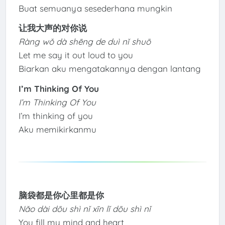
Buat semuanya sesederhana mungkin
让我大声的对你说
Ràng wǒ dà shēng de duì nǐ shuō
Let me say it out loud to you
Biarkan aku mengatakannya dengan lantang
I’m Thinking Of You
I’m Thinking Of You
I’m thinking of you
Aku memikirkanmu
脑袋都是你心里都是你
Nǎo dài dōu shì nǐ xīn lǐ dōu shì nǐ
You fill my mind and heart