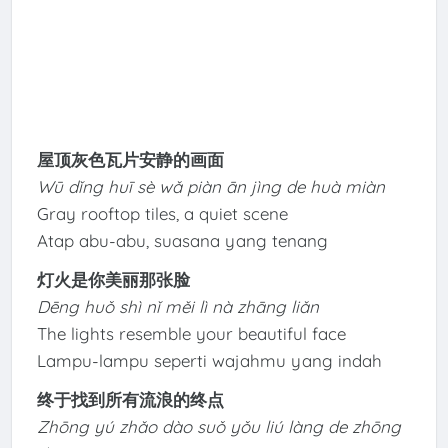
屋顶灰色瓦片安静的画面
Wū dǐng huī sè wǎ piàn ān jìng de huà miàn
Gray rooftop tiles, a quiet scene
Atap abu-abu, suasana yang tenang
灯火是你美丽那张脸
Dēng huǒ shì nǐ měi lì nà zhāng liǎn
The lights resemble your beautiful face
Lampu-lampu seperti wajahmu yang indah
终于找到所有流浪的终点
Zhōng yú zhǎo dào suǒ yǒu liú làng de zhōng