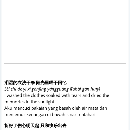
泪湿的衣洗干净 阳光里晒干回忆
Lèi shī de yī xǐ gānjìng yángguāng lǐ shài gān huíyì
I washed the clothes soaked with tears and dried the
memories in the sunlight
Aku mencuci pakaian yang basah oleh air mata dan
menjemur kenangan di bawah sinar matahari
折好了伤心明天起 只和快乐出去