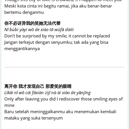
Meski kota cinta ini begitu ramai, jika aku benar-benar
bertemu denganmu
你不必讶异我的笑她无法代替
Nǐ bùbì yàyì wǒ de xiào tā wúfǎ dàitì
Don't be surprised by my smile; it cannot be replaced
Jangan terkejut dengan senyumku; tak ada yang bisa
menggantikannya
离开你 我才发现自己 那爱笑的眼睛
Líkāi nǐ wǒ cái fāxiàn zìjǐ nà ài xiào de yǎnjīng
Only after leaving you did I rediscover those smiling eyes of
mine
Baru setelah meninggalkanmu aku menemukan kembali
mataku yang suka tersenyum