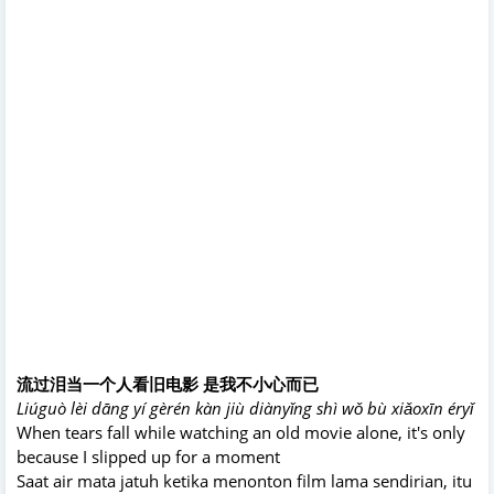
流过泪当一个人看旧电影 是我不小心而已
Liúguò lèi dāng yí gèrén kàn jiù diànyǐng shì wǒ bù xiǎoxīn éryǐ
When tears fall while watching an old movie alone, it's only
because I slipped up for a moment
Saat air mata jatuh ketika menonton film lama sendirian, itu