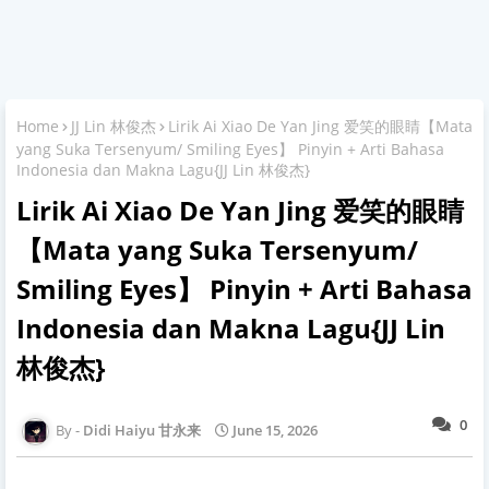
Home
JJ Lin 林俊杰
Lirik Ai Xiao De Yan Jing 爱笑的眼睛【Mata
yang Suka Tersenyum/ Smiling Eyes】 Pinyin + Arti Bahasa
Indonesia dan Makna Lagu{JJ Lin 林俊杰}
Lirik Ai Xiao De Yan Jing 爱笑的眼睛
【Mata yang Suka Tersenyum/
Smiling Eyes】 Pinyin + Arti Bahasa
Indonesia dan Makna Lagu{JJ Lin
林俊杰}
0
Didi Haiyu 甘永来
June 15, 2026