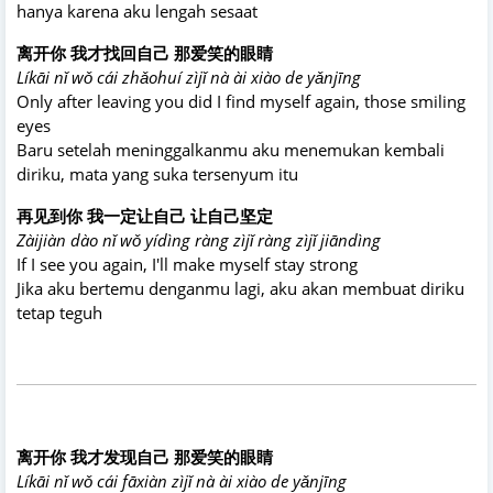
hanya karena aku lengah sesaat
离开你 我才找回自己 那爱笑的眼睛
Líkāi nǐ wǒ cái zhǎohuí zìjǐ nà ài xiào de yǎnjīng
Only after leaving you did I find myself again, those smiling
eyes
Baru setelah meninggalkanmu aku menemukan kembali
diriku, mata yang suka tersenyum itu
再见到你 我一定让自己 让自己坚定
Zàijiàn dào nǐ wǒ yídìng ràng zìjǐ ràng zìjǐ jiāndìng
If I see you again, I'll make myself stay strong
Jika aku bertemu denganmu lagi, aku akan membuat diriku
tetap teguh
离开你 我才发现自己 那爱笑的眼睛
Líkāi nǐ wǒ cái fāxiàn zìjǐ nà ài xiào de yǎnjīng