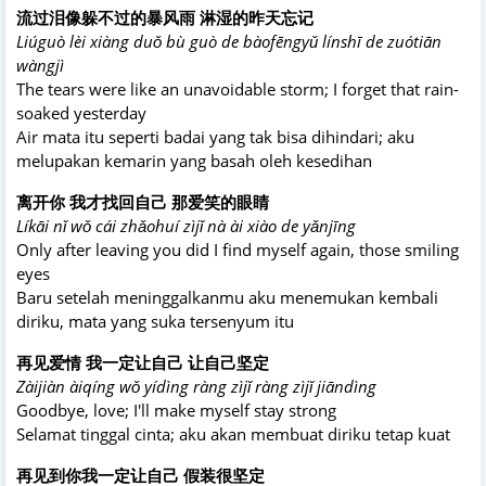
流过泪像躲不过的暴风雨 淋湿的昨天忘记
Liúguò lèi xiàng duǒ bù guò de bàofēngyǔ línshī de zuótiān
wàngjì
The tears were like an unavoidable storm; I forget that rain-
soaked yesterday
Air mata itu seperti badai yang tak bisa dihindari; aku
melupakan kemarin yang basah oleh kesedihan
离开你 我才找回自己 那爱笑的眼睛
Líkāi nǐ wǒ cái zhǎohuí zìjǐ nà ài xiào de yǎnjīng
Only after leaving you did I find myself again, those smiling
eyes
Baru setelah meninggalkanmu aku menemukan kembali
diriku, mata yang suka tersenyum itu
再见爱情 我一定让自己 让自己坚定
Zàijiàn àiqíng wǒ yídìng ràng zìjǐ ràng zìjǐ jiāndìng
Goodbye, love; I'll make myself stay strong
Selamat tinggal cinta; aku akan membuat diriku tetap kuat
再见到你我一定让自己 假装很坚定