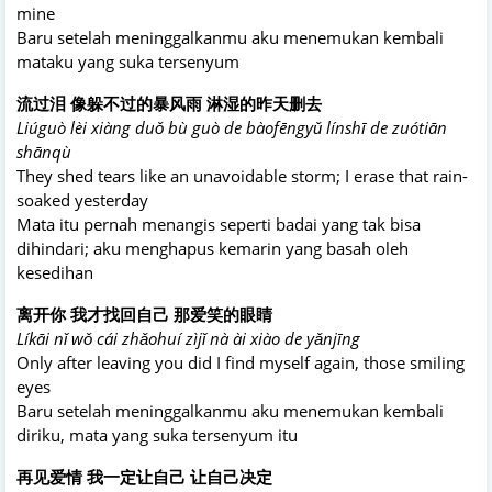
mine
Baru setelah meninggalkanmu aku menemukan kembali
mataku yang suka tersenyum
流过泪 像躲不过的暴风雨 淋湿的昨天删去
Liúguò lèi xiàng duǒ bù guò de bàofēngyǔ línshī de zuótiān
shānqù
They shed tears like an unavoidable storm; I erase that rain-
soaked yesterday
Mata itu pernah menangis seperti badai yang tak bisa
dihindari; aku menghapus kemarin yang basah oleh
kesedihan
离开你 我才找回自己 那爱笑的眼睛
Líkāi nǐ wǒ cái zhǎohuí zìjǐ nà ài xiào de yǎnjīng
Only after leaving you did I find myself again, those smiling
eyes
Baru setelah meninggalkanmu aku menemukan kembali
diriku, mata yang suka tersenyum itu
再见爱情 我一定让自己 让自己决定