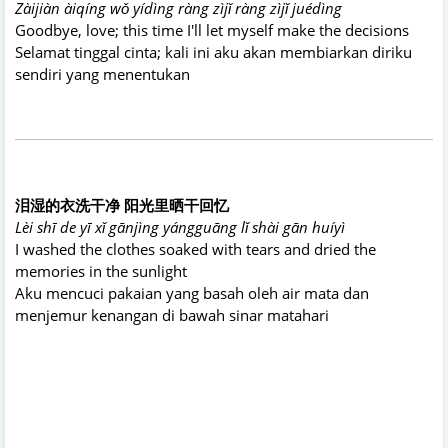
Zàijiàn àiqíng wǒ yídìng ràng zìjǐ ràng zìjǐ juédìng
Goodbye, love; this time I'll let myself make the decisions
Selamat tinggal cinta; kali ini aku akan membiarkan diriku
sendiri yang menentukan
泪湿的衣洗干净 阳光里晒干回忆
Lèi shī de yī xǐ gānjìng yángguāng lǐ shài gān huíyì
I washed the clothes soaked with tears and dried the
memories in the sunlight
Aku mencuci pakaian yang basah oleh air mata dan
menjemur kenangan di bawah sinar matahari