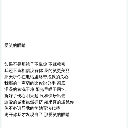
爱笑的眼睛
如果不是那镜子不像你 不藏秘密
我还不肯相信没有你 我的笑更美丽
那天听你在电话里略带抱歉的关心
我嘟的一声切的比你说分手 彻底
泪湿的衣洗干净 阳光里晒干回忆
折好了伤心明天起 只和快乐出去
这爱的城市虽然拥挤 如果真的遇见你
你不必讶异我的笑她无法代替
离开你我才发现自己 那爱笑的眼睛