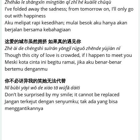
Zhéhǎo le shāngxīn míngtiān qǐ zhǐ hé kuàilè chūqù
I've folded away the sadness; from tomorrow on, I'll only go
out with happiness
Aku melipat rapi kesedihan; mulai besok aku hanya akan
berjalan bersama kebahagiaan
这爱的城市虽然拥挤 如果真的遇见你
Zhè ài de chéngshì suīrán yōngjǐ rúguǒ zhēnde yùjiàn nǐ
Though this city of love is crowded, if I happen to meet you
Meski kota cinta ini begitu ramai, jika aku benar-benar
bertemu denganmu
你不必讶异我的笑她无法代替
Nǐ bùbì yàyì wǒ de xiào tā wúfǎ dàitì
Don't be surprised by my smile; it cannot be replaced
Jangan terkejut dengan senyumku; tak ada yang bisa
menggantikannya