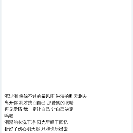
流过泪 像躲不过的暴风雨 淋湿的昨天删去
离开你 我才找回自己 那爱笑的眼睛
再见爱情 我一定让自己 让自己决定
呜喔
泪湿的衣洗干净 阳光里晒干回忆
折好了伤心明天起 只和快乐出去