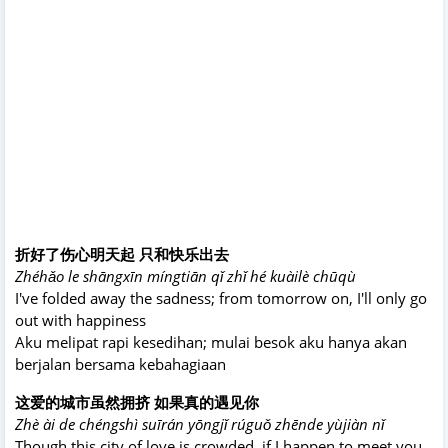
折好了伤心明天起 只和快乐出去
Zhéhǎo le shāngxīn míngtiān qǐ zhǐ hé kuàilè chūqù
I've folded away the sadness; from tomorrow on, I'll only go
out with happiness
Aku melipat rapi kesedihan; mulai besok aku hanya akan
berjalan bersama kebahagiaan
这爱的城市虽然拥挤 如果真的遇见你
Zhè ài de chéngshì suīrán yōngjǐ rúguǒ zhēnde yùjiàn nǐ
Though this city of love is crowded, if I happen to meet you