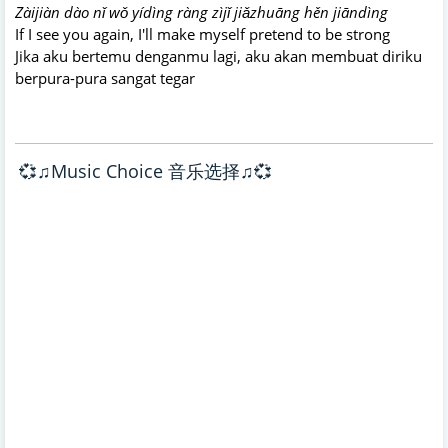
Zàijiàn dào nǐ wǒ yídìng ràng zìjǐ jiǎzhuāng hěn jiāndìng
If I see you again, I'll make myself pretend to be strong
Jika aku bertemu denganmu lagi, aku akan membuat diriku
berpura-pura sangat tegar
💞♫Music Choice 音乐选择♫💞