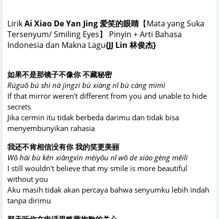
Lirik
Ai Xiao De Yan Jing 爱笑的眼睛
【Mata yang Suka
Tersenyum/ Smiling Eyes】 Pinyin + Arti Bahasa
Indonesia dan Makna Lagu
{JJ Lin 林俊杰
}
如果不是那镜子不像你 不藏秘密
Rúguǒ bú shì nà jìngzi bù xiàng nǐ bù cáng mìmì
If that mirror weren't different from you and unable to hide
secrets
Jika cermin itu tidak berbeda darimu dan tidak bisa
menyembunyikan rahasia
我还不肯相信没有你 我的笑更美丽
Wǒ hái bù kěn xiāngxìn méiyǒu nǐ wǒ de xiào gèng měilì
I still wouldn't believe that my smile is more beautiful
without you
Aku masih tidak akan percaya bahwa senyumku lebih indah
tanpa dirimu
那天听你在电话里略带抱歉的关心