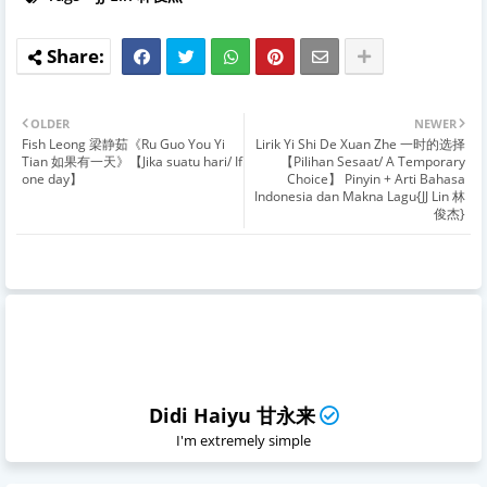
OLDER
NEWER
Fish Leong 梁静茹《Ru Guo You Yi
Lirik Yi Shi De Xuan Zhe 一时的选择
Tian 如果有一天》【Jika suatu hari/ If
【Pilihan Sesaat/ A Temporary
one day】
Choice】 Pinyin + Arti Bahasa
Indonesia dan Makna Lagu{JJ Lin 林
俊杰}
Didi Haiyu 甘永来
I'm extremely simple