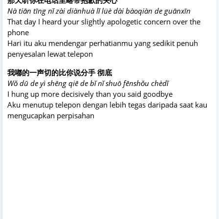
Nà tiān tīng nǐ zài diànhuà lǐ lüè dài bàoqiàn de guānxīn
That day I heard your slightly apologetic concern over the
phone
Hari itu aku mendengar perhatianmu yang sedikit penuh
penyesalan lewat telepon
我嘟的一声切的比你说分手 彻底
Wǒ dū de yì shēng qiē de bǐ nǐ shuō fēnshǒu chèdǐ
I hung up more decisively than you said goodbye
Aku menutup telepon dengan lebih tegas daripada saat kau
mengucapkan perpisahan