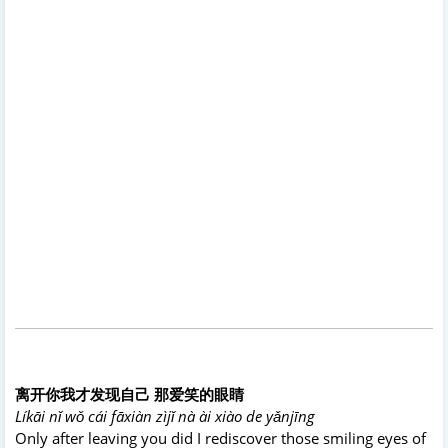
离开你我才发现自己 那爱笑的眼睛
Líkāi nǐ wǒ cái fāxiàn zìjǐ nà ài xiào de yǎnjīng
Only after leaving you did I rediscover those smiling eyes of