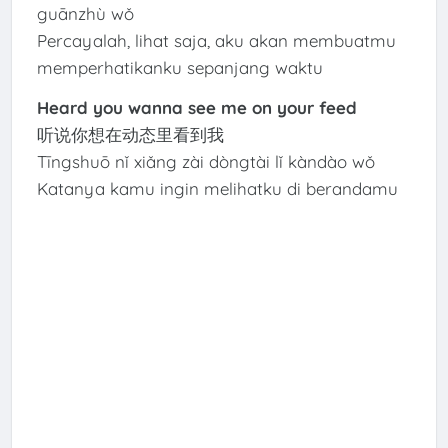
guānzhù wǒ
Percayalah, lihat saja, aku akan membuatmu
memperhatikanku sepanjang waktu
Heard you wanna see me on your feed
听说你想在动态里看到我
Tīngshuō nǐ xiǎng zài dòngtài lǐ kàndào wǒ
Katanya kamu ingin melihatku di berandamu