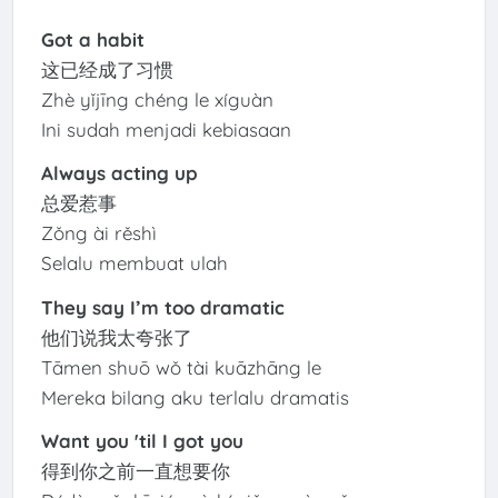
Got a habit
这已经成了习惯
Zhè yǐjīng chéng le xíguàn
Ini sudah menjadi kebiasaan
Always acting up
总爱惹事
Zǒng ài rěshì
Selalu membuat ulah
They say I’m too dramatic
他们说我太夸张了
Tāmen shuō wǒ tài kuāzhāng le
Mereka bilang aku terlalu dramatis
Want you 'til I got you
得到你之前一直想要你