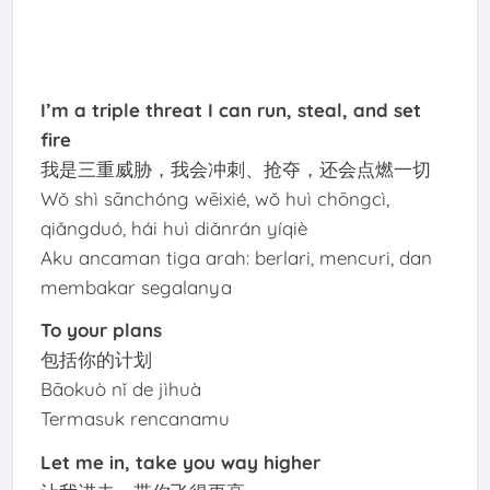
I’m a triple threat I can run, steal, and set
fire
我是三重威胁，我会冲刺、抢夺，还会点燃一切
Wǒ shì sānchóng wēixié, wǒ huì chōngcì,
qiǎngduó, hái huì diǎnrán yíqiè
Aku ancaman tiga arah: berlari, mencuri, dan
membakar segalanya
To your plans
包括你的计划
Bāokuò nǐ de jìhuà
Termasuk rencanamu
Let me in, take you way higher