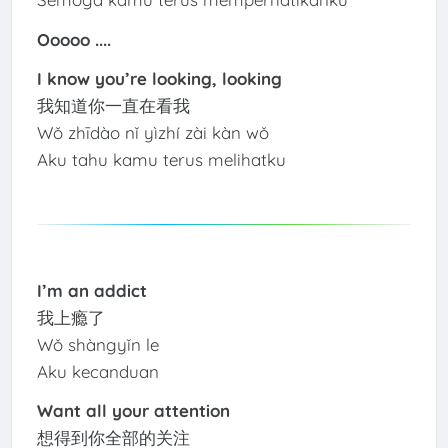
Ooooo ....
I know you’re looking, looking
我知道你一直在看我
Wǒ zhīdào nǐ yìzhí zài kàn wǒ
Aku tahu kamu terus melihatku
I’m an addict
我上瘾了
Wǒ shàngyǐn le
Aku kecanduan
Want all your attention
想得到你全部的关注