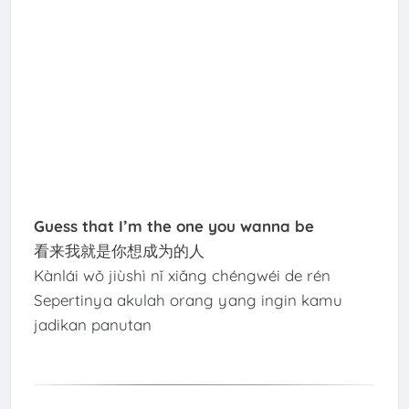
Guess that I’m the one you wanna be
看来我就是你想成为的人
Kànlái wǒ jiùshì nǐ xiǎng chéngwéi de rén
Sepertinya akulah orang yang ingin kamu
jadikan panutan