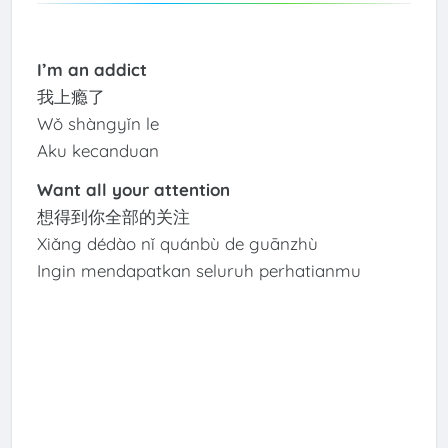
I’m an addict
我上瘾了
Wǒ shàngyǐn le
Aku kecanduan
Want all your attention
想得到你全部的关注
Xiǎng dédào nǐ quánbù de guānzhù
Ingin mendapatkan seluruh perhatianmu