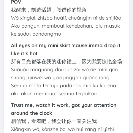
POV
我醒来，制造话题，闯进你的视角
Wǒ xǐnglái, zhìzào huàtí, chuǎngjìn nǐ de shìjiǎo
Aku bangun, membuat kehebohan, lalu masuk
ke sudut pandangmu
All eyes on my mini skirt 'cause imma drop it
like it’s hot
所有目光都落在我的迷你裙上，因为我要惊艳全场
Suǒyǒu mùguāng dōu luò zài wǒ de mínǐ qún
shàng, yīnwèi wǒ yào jīngyàn quánchǎng
Semua mata tertuju pada rok miniku karena
aku akan membuat semua terpukau
Trust me, watch it work, got your attention
around the clock
相信我，看着吧，我会让你一直关注我
Xiāngxìn wǒ, kànzhe ba, wǒ huì ràng nǐ yìzhí