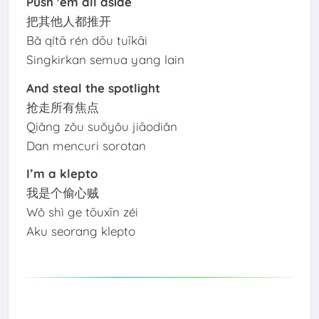
Push 'em all aside
把其他人都推开
Bǎ qítā rén dōu tuīkāi
Singkirkan semua yang lain
And steal the spotlight
抢走所有焦点
Qiǎng zǒu suǒyǒu jiāodiǎn
Dan mencuri sorotan
I’m a klepto
我是个偷心贼
Wǒ shì ge tōuxīn zéi
Aku seorang klepto