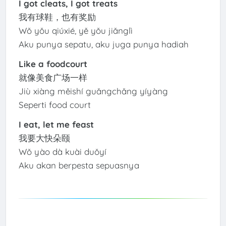
I got cleats, I got treats
我有球鞋，也有奖励
Wǒ yǒu qiúxié, yě yǒu jiǎnglì
Aku punya sepatu, aku juga punya hadiah
Like a foodcourt
就像美食广场一样
Jiù xiàng měishí guǎngchǎng yíyàng
Seperti food court
I eat, let me feast
我要大快朵颐
Wǒ yào dà kuài duǒyí
Aku akan berpesta sepuasnya