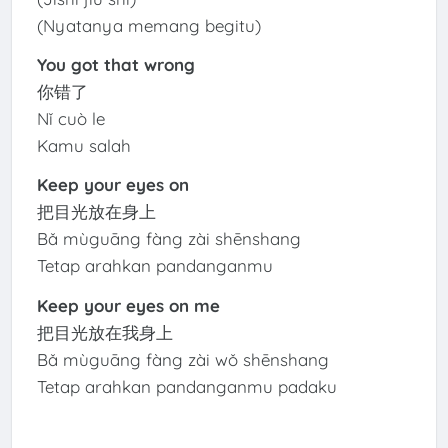
(Nyatanya memang begitu)
You got that wrong
你错了
Nǐ cuò le
Kamu salah
Keep your eyes on
把目光放在身上
Bǎ mùguāng fàng zài shēnshang
Tetap arahkan pandanganmu
Keep your eyes on me
把目光放在我身上
Bǎ mùguāng fàng zài wǒ shēnshang
Tetap arahkan pandanganmu padaku