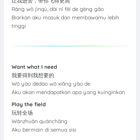
让我进去，带你飞得更高
Ràng wǒ jìnqù, dài nǐ fēi de gèng gāo
Biarkan aku masuk dan membawamu lebih
tinggi
Want what I need
我要得到我想要的
Wǒ yào dédào wǒ xiǎng yào de
Aku akan mendapatkan apa yang kuinginkan
Play the field
玩转全场
Wánzhuǎn quánchǎng
Aku bermain di semua sisi