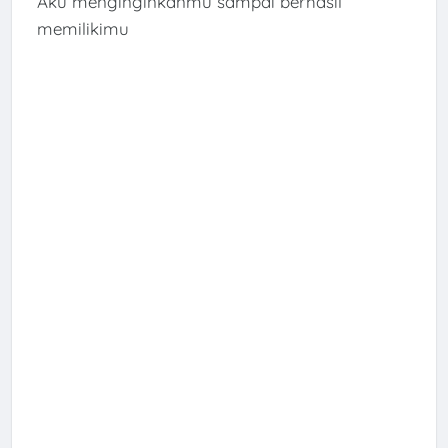
Aku menginginkanmu sampai berhasil
memilikimu