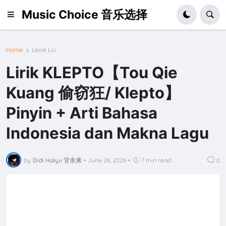
Music Choice 音乐选择
Home
Lexie Liu
Lirik KLEPTO【Tou Qie
Kuang 偷窃狂/ Klepto】
Pinyin + Arti Bahasa
Indonesia dan Makna Lagu
by
Didi Haiyu 甘永来
•
June 26, 2026
•
7 min read
0