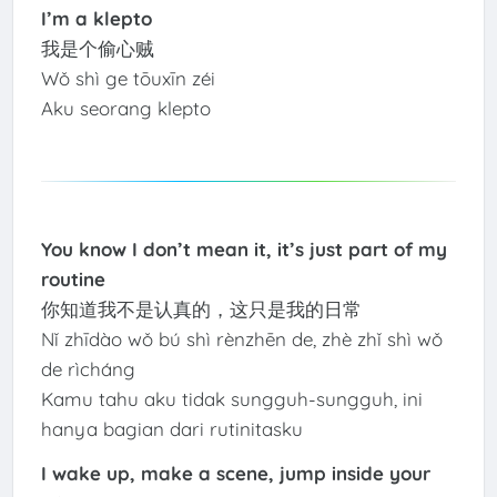
I’m a klepto
我是个偷心贼
Wǒ shì ge tōuxīn zéi
Aku seorang klepto
You know I don’t mean it, it’s just part of my
routine
你知道我不是认真的，这只是我的日常
Nǐ zhīdào wǒ bú shì rènzhēn de, zhè zhǐ shì wǒ
de rìcháng
Kamu tahu aku tidak sungguh-sungguh, ini
hanya bagian dari rutinitasku
I wake up, make a scene, jump inside your