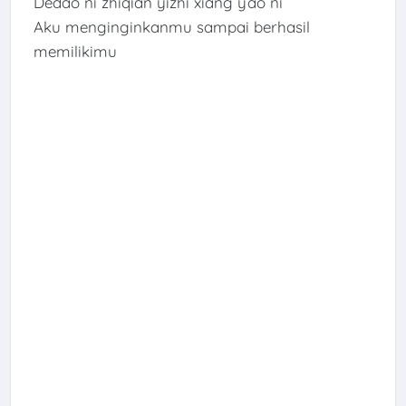
Dédào nǐ zhīqián yìzhí xiǎng yào nǐ
Aku menginginkanmu sampai berhasil
memilikimu