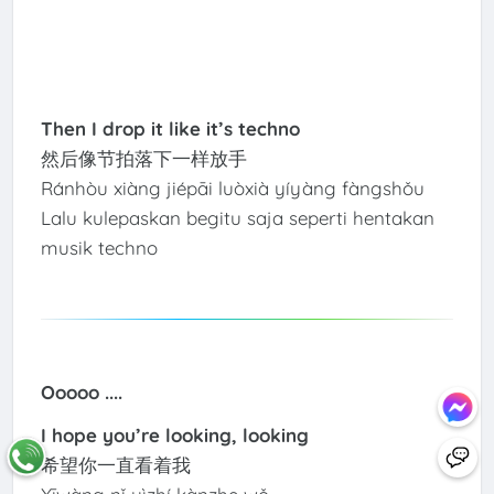
Then I drop it like it’s techno
然后像节拍落下一样放手
Ránhòu xiàng jiépāi luòxià yíyàng fàngshǒu
Lalu kulepaskan begitu saja seperti hentakan
musik techno
Ooooo ....
I hope you’re looking, looking
希望你一直看着我