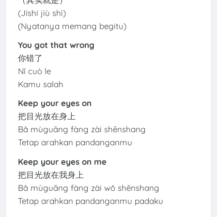
(Jíshí jiù shì)
(Nyatanya memang begitu)
You got that wrong
你错了
Nǐ cuò le
Kamu salah
Keep your eyes on
把目光放在身上
Bǎ mùguāng fàng zài shēnshang
Tetap arahkan pandanganmu
Keep your eyes on me
把目光放在我身上
Bǎ mùguāng fàng zài wǒ shēnshang
Tetap arahkan pandanganmu padaku