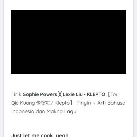
Lirik
【
Sophie Powers ╳ Lexie Liu - KLEPTO
Tou
Klepto
】 Pinyin + Arti Bahasa
Qie Kuang 偷窃狂/
Indonesia dan Makna Lagu
Just let me cook, yeah