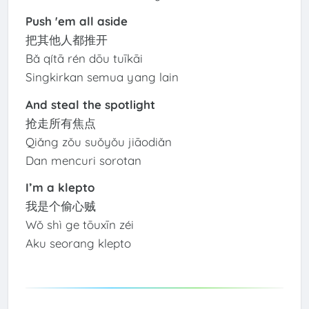
Push 'em all aside
把其他人都推开
Bǎ qítā rén dōu tuīkāi
Singkirkan semua yang lain
And steal the spotlight
抢走所有焦点
Qiǎng zǒu suǒyǒu jiāodiǎn
Dan mencuri sorotan
I’m a klepto
我是个偷心贼
Wǒ shì ge tōuxīn zéi
Aku seorang klepto