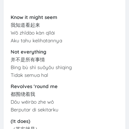
Know it might seem
我知道看起来
Wǒ zhīdào kàn qǐlái
Aku tahu kelihatannya
Not everything
并不是所有事情
Bìng bù shì suǒyǒu shìqing
Tidak semua hal
Revolves 'round me
都围绕着我
Dōu wéirào zhe wǒ
Berputar di sekitarku
(It does)
（其实就是）