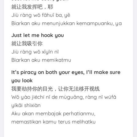
就让我发挥吧，耶
Jiù ràng wǒ fāhuī ba, yē
Biarkan aku menunjukkan kemampuanku, ya
Just let me hook you
就让我吸引你
Jiù ràng wǒ xīyǐn nǐ
Biarkan aku memikatmu
It’s piracy on both your eyes, I’ll make sure
you look
我要劫持你的目光，让你无法移开视线
Wǒ yào jiéchí nǐ de mùguāng, ràng nǐ wúfǎ
yíkāi shìxiàn
Aku akan membajak perhatianmu,
memastikan kamu terus melihatku