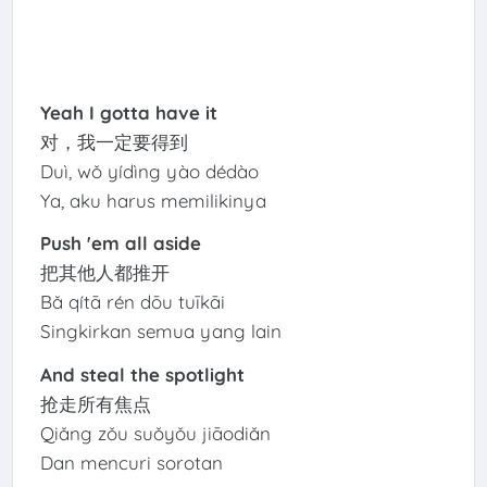
Yeah I gotta have it
对，我一定要得到
Duì, wǒ yídìng yào dédào
Ya, aku harus memilikinya
Push 'em all aside
把其他人都推开
Bǎ qítā rén dōu tuīkāi
Singkirkan semua yang lain
And steal the spotlight
抢走所有焦点
Qiǎng zǒu suǒyǒu jiāodiǎn
Dan mencuri sorotan