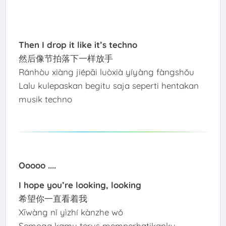
Then I drop it like it’s techno
然后像节拍落下一样放手
Ránhòu xiàng jiépāi luòxià yíyàng fàngshǒu
Lalu kulepaskan begitu saja seperti hentakan
musik techno
Ooooo ....
I hope you’re looking, looking
希望你一直看着我
Xīwàng nǐ yìzhí kànzhe wǒ
Semoga kamu terus memperhatikanku