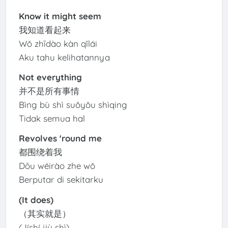
Know it might seem
我知道看起来
Wǒ zhīdào kàn qǐlái
Aku tahu kelihatannya
Not everything
并不是所有事情
Bìng bù shì suǒyǒu shìqing
Tidak semua hal
Revolves 'round me
都围绕着我
Dōu wéirào zhe wǒ
Berputar di sekitarku
(It does)
（其实就是）
(Jíshí jiù shì)