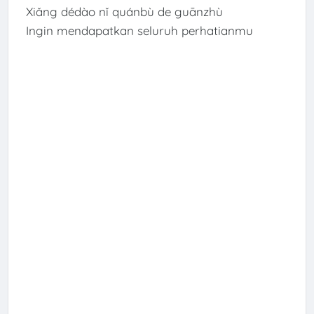
Xiǎng dédào nǐ quánbù de guānzhù
Ingin mendapatkan seluruh perhatianmu