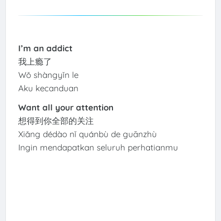
I’m an addict
我上瘾了
Wǒ shàngyǐn le
Aku kecanduan
Want all your attention
想得到你全部的关注
Xiǎng dédào nǐ quánbù de guānzhù
Ingin mendapatkan seluruh perhatianmu