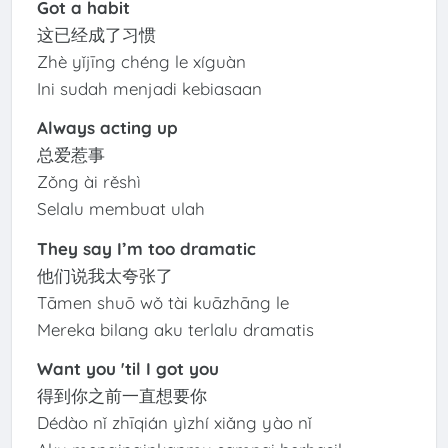
Got a habit
这已经成了习惯
Zhè yǐjīng chéng le xíguàn
Ini sudah menjadi kebiasaan
Always acting up
总爱惹事
Zǒng ài rěshì
Selalu membuat ulah
They say I’m too dramatic
他们说我太夸张了
Tāmen shuō wǒ tài kuāzhāng le
Mereka bilang aku terlalu dramatis
Want you 'til I got you
得到你之前一直想要你
Dédào nǐ zhīqián yìzhí xiǎng yào nǐ