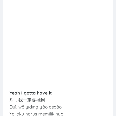
Yeah I gotta have it
对，我一定要得到
Duì, wǒ yídìng yào dédào
Ya, aku harus memilikinya