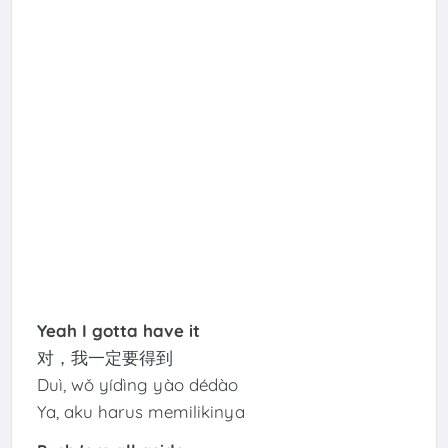
Yeah I gotta have it
对，我一定要得到
Duì, wǒ yídìng yào dédào
Ya, aku harus memilikinya