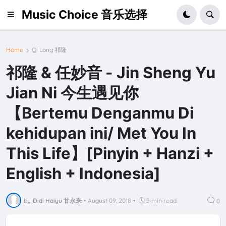
Music Choice 音乐选择
Home
Qi Long 祁隆
祁隆 & 任妙音 - Jin Sheng Yu
Jian Ni 今生遇见你
【Bertemu Denganmu Di
kehidupan ini/ Met You In
This Life】[Pinyin + Hanzi +
English + Indonesia]
by
Didi Haiyu 甘永来
•
August 09, 2018
•
5 min read
0