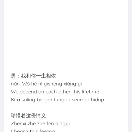
男：我和你一生相依
nán: Wǒ hé nǐ yīshēng xiàng yī
We depend on each other this lifetime
Kita saling bergantungan seumur hidup
珍惜着这份情义
Zhēnxī zhe zhè fèn qíngyì
Cherish this feeling