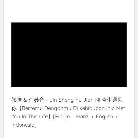
祁隆 & 任妙音 - Jin Sheng Yu Jian Ni 今生遇见
你【Bertemu Denganmu Di kehidupan ini/ Met
You In This Life】[Pinyin + Hanzi + English +
Indonesia]