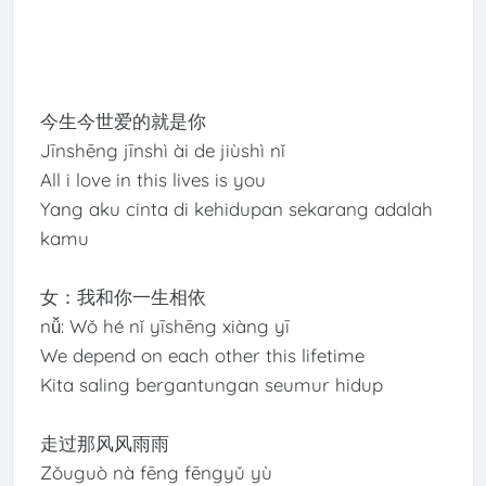
今生今世爱的就是你
Jīnshēng jīnshì ài de jiùshì nǐ
All i love in this lives is you
Yang aku cinta di kehidupan sekarang adalah
kamu
女：我和你一生相依
nǚ: Wǒ hé nǐ yīshēng xiàng yī
We depend on each other this lifetime
Kita saling bergantungan seumur hidup
走过那风风雨雨
Zǒuguò nà fēng fēngyǔ yù