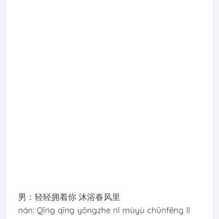
男：轻轻拥着你 沐浴春风里
nán: Qīng qīng yōngzhe nǐ mùyù chūnfēng lǐ