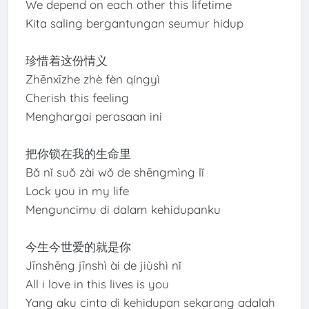
We depend on each other this lifetime
Kita saling bergantungan seumur hidup
珍惜着这份情义
Zhēnxīzhe zhè fèn qíngyì
Cherish this feeling
Menghargai perasaan ini
把你锁在我的生命里
Bǎ nǐ suǒ zài wǒ de shēngmìng lǐ
Lock you in my life
Menguncimu di dalam kehidupanku
今生今世爱的就是你
Jīnshēng jīnshì ài de jiùshì nǐ
All i love in this lives is you
Yang aku cinta di kehidupan sekarang adalah