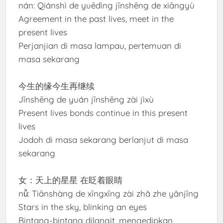
nán: Qiánshì de yuēdìng jīnshēng de xiāngyù
Agreement in the past lives, meet in the
present lives
Perjanjian di masa lampau, pertemuan di
masa sekarang
今生的缘今生再继续
Jīnshēng de yuán jīnshēng zài jìxù
Present lives bonds continue in this present
lives
Jodoh di masa sekarang berlanjut di masa
sekarang
女：天上的星星 在眨着眼睛
nǚ: Tiānshàng de xīngxīng zài zhǎ zhe yǎnjīng
Stars in the sky, blinking an eyes
Bintang-bintang dilangit, mengedipkan