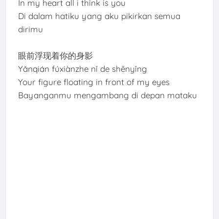
In my heart all i think is you
Di dalam hatiku yang aku pikirkan semua
dirimu
眼前浮现着你的身影
Yǎnqián fúxiànzhe nǐ de shēnyǐng
Your figure floating in front of my eyes
Bayanganmu mengambang di depan mataku