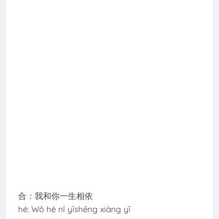
合：我和你一生相依
hé: Wǒ hé nǐ yīshēng xiàng yī