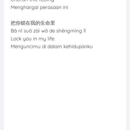
Menghargai perasaan ini
把你锁在我的生命里
Bǎ nǐ suǒ zài wǒ de shēngmìng lǐ
Lock you in my life
Menguncimu di dalam kehidupanku