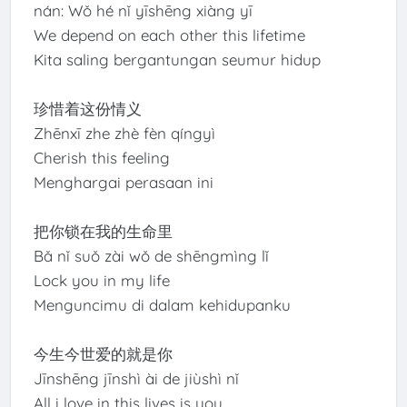
nán: Wǒ hé nǐ yīshēng xiàng yī
We depend on each other this lifetime
Kita saling bergantungan seumur hidup
珍惜着这份情义
Zhēnxī zhe zhè fèn qíngyì
Cherish this feeling
Menghargai perasaan ini
把你锁在我的生命里
Bǎ nǐ suǒ zài wǒ de shēngmìng lǐ
Lock you in my life
Menguncimu di dalam kehidupanku
今生今世爱的就是你
Jīnshēng jīnshì ài de jiùshì nǐ
All i love in this lives is you