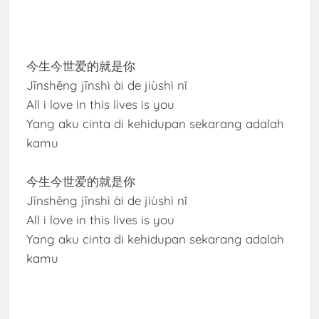
今生今世爱的就是你
Jīnshēng jīnshì ài de jiùshì nǐ
All i love in this lives is you
Yang aku cinta di kehidupan sekarang adalah
kamu
今生今世爱的就是你
Jīnshēng jīnshì ài de jiùshì nǐ
All i love in this lives is you
Yang aku cinta di kehidupan sekarang adalah
kamu