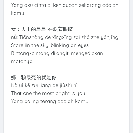
Yang aku cinta di kehidupan sekarang adalah
kamu
女：天上的星星 在眨着眼睛
nǚ: Tiānshàng de xīngxīng zài zhǎ zhe yǎnjīng
Stars iin the sky, blinking an eyes
Bintang-bintang dilangit, mengedipkan
matanya
那一颗最亮的就是你
Nà yī kē zuì liàng de jiùshì nǐ
That one the most bright is you
Yang paling terang adalah kamu