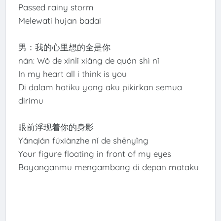
Passed rainy storm
Melewati hujan badai
男：我的心里想的全是你
nán: Wǒ de xīnlǐ xiǎng de quán shì nǐ
In my heart all i think is you
Di dalam hatiku yang aku pikirkan semua
dirimu
眼前浮现着你的身影
Yǎnqián fúxiànzhe nǐ de shēnyǐng
Your figure floating in front of my eyes
Bayanganmu mengambang di depan mataku