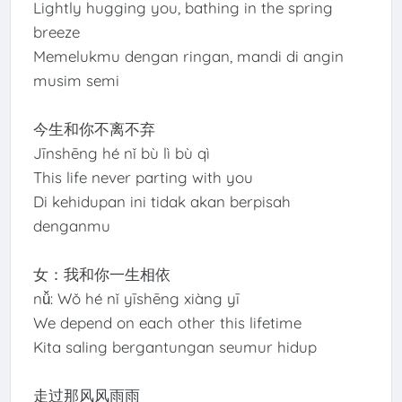
Lightly hugging you, bathing in the spring
breeze
Memelukmu dengan ringan, mandi di angin
musim semi
今生和你不离不弃
Jīnshēng hé nǐ bù lì bù qì
This life never parting with you
Di kehidupan ini tidak akan berpisah
denganmu
女：我和你一生相依
nǚ: Wǒ hé nǐ yīshēng xiàng yī
We depend on each other this lifetime
Kita saling bergantungan seumur hidup
走过那风风雨雨