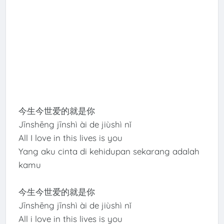
今生今世爱的就是你
Jīnshēng jīnshì ài de jiùshì nǐ
All I love in this lives is you
Yang aku cinta di kehidupan sekarang adalah
kamu
今生今世爱的就是你
Jīnshēng jīnshì ài de jiùshì nǐ
All i love in this lives is you