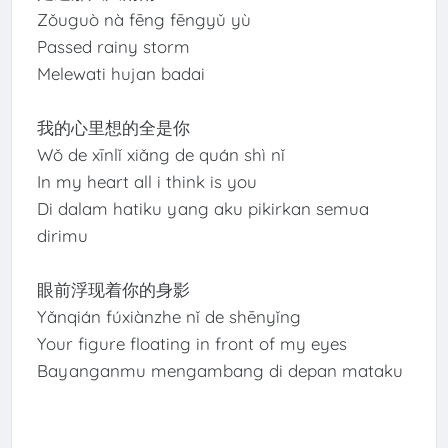
Zǒuguò nà fēng fēngyǔ yù
Passed rainy storm
Melewati hujan badai
我的心里想的全是你
Wǒ de xīnlǐ xiǎng de quán shì nǐ
In my heart all i think is you
Di dalam hatiku yang aku pikirkan semua
dirimu
眼前浮现着你的身影
Yǎnqián fúxiànzhe nǐ de shēnyǐng
Your figure floating in front of my eyes
Bayanganmu mengambang di depan mataku