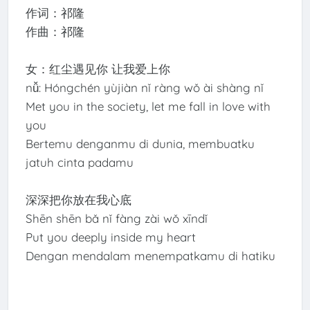
作词：祁隆
作曲：祁隆
女：红尘遇见你 让我爱上你
nǚ: Hóngchén yùjiàn nǐ ràng wǒ ài shàng nǐ
Met you in the society, let me fall in love with
you
Bertemu denganmu di dunia, membuatku
jatuh cinta padamu
深深把你放在我心底
Shēn shēn bǎ nǐ fàng zài wǒ xīndǐ
Put you deeply inside my heart
Dengan mendalam menempatkamu di hatiku