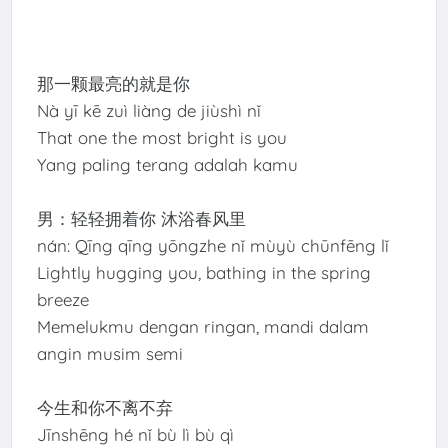
那一颗最亮的就是你
Nà yī kē zuì liàng de jiùshì nǐ
That one the most bright is you
Yang paling terang adalah kamu
男：轻轻拥着你 沐浴春风里
nán: Qīng qīng yōngzhe nǐ mùyù chūnfēng lǐ
Lightly hugging you, bathing in the spring
breeze
Memelukmu dengan ringan, mandi dalam
angin musim semi
今生和你不离不弃
Jīnshēng hé nǐ bù lì bù qì