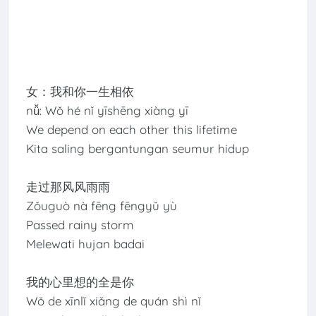
女：我和你一生相依
nǚ: Wǒ hé nǐ yīshēng xiàng yī
We depend on each other this lifetime
Kita saling bergantungan seumur hidup
走过那风风雨雨
Zǒuguò nà fēng fēngyǔ yù
Passed rainy storm
Melewati hujan badai
我的心里想的全是你
Wǒ de xīnlǐ xiǎng de quán shì nǐ