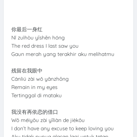
你最后一身红
Nǐ zuìhòu yīshēn hóng
The red dress I last saw you
Gaun merah yang terakhir aku melihatmu
残留在我眼中
Cánliú zài wǒ yǎnzhōng
Remain in my eyes
Tertinggal di mataku
我没有再依恋的借口
Wǒ méiyǒu zài yīliàn de jièkǒu
I don’t have any excuse to keep loving you
Aku tidak punya alasan lagi untuk tetap