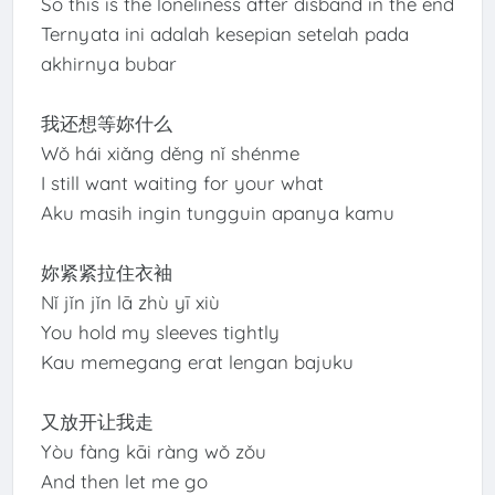
So this is the loneliness after disband in the end
Ternyata ini adalah kesepian setelah pada
akhirnya bubar
我还想等妳什么
Wǒ hái xiǎng děng nǐ shénme
I still want waiting for your what
Aku masih ingin tungguin apanya kamu
妳紧紧拉住衣袖
Nǐ jǐn jǐn lā zhù yī xiù
You hold my sleeves tightly
Kau memegang erat lengan bajuku
又放开让我走
Yòu fàng kāi ràng wǒ zǒu
And then let me go