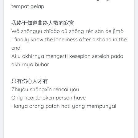
tempat gelap
我终于知道曲终人散的寂寞
Wǒ zhōngyú zhīdào qǔ zhōng rén sàn de jìmò
I finally know the loneliness after disband in the
end
Aku akhirnya mengerti kesepian setelah pada
akhirnya bubar
只有伤心人才有
Zhǐyǒu shāngxīn réncái yǒu
Only heartbroken person have
Hanya orang patah hati yang mempunyai