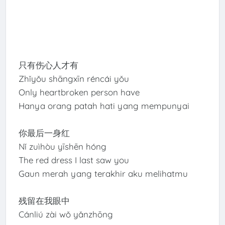
只有伤心人才有
Zhǐyǒu shāngxīn réncái yǒu
Only heartbroken person have
Hanya orang patah hati yang mempunyai
你最后一身红
Nǐ zuìhòu yīshēn hóng
The red dress I last saw you
Gaun merah yang terakhir aku melihatmu
残留在我眼中
Cánliú zài wǒ yǎnzhōng