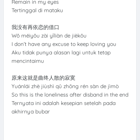
Remain in my eyes
Tertinggal di mataku
我没有再依恋的借口
Wǒ méiyǒu zài yīliàn de jièkǒu
I don’t have any excuse to keep loving you
Aku tidak punya alasan lagi untuk tetap
mencintaimu
原来这就是曲终人散的寂寞
Yuánlái zhè jiùshì qǔ zhōng rén sàn de jìmò
So this is the loneliness after disband in the end
Ternyata ini adalah kesepian setelah pada
akhirnya bubar