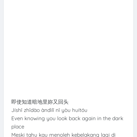
即使知道暗地里妳又回头
Jíshǐ zhīdào àndìlǐ nǐ yòu huítóu
Even knowing you look back again in the dark
place
Meski tahu kau menoleh kebelakang lagi di