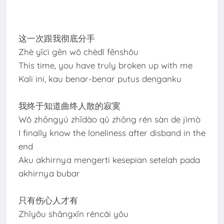
这一次跟我彻底分手
Zhè yīcì gēn wǒ chèdǐ fēnshǒu
This time, you have truly broken up with me
Kali ini, kau benar-benar putus denganku
我终于知道曲终人散的寂寞
Wǒ zhōngyú zhīdào qǔ zhōng rén sàn de jìmò
I finally know the loneliness after disband in the
end
Aku akhirnya mengerti kesepian setelah pada
akhirnya bubar
只有伤心人才有
Zhǐyǒu shāngxīn réncái yǒu