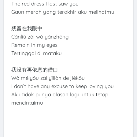
The red dress I last saw you
Gaun merah yang terakhir aku melihatmu
残留在我眼中
Cánliú zài wǒ yǎnzhōng
Remain in my eyes
Tertinggal di mataku
我没有再依恋的借口
Wǒ méiyǒu zài yīliàn de jièkǒu
I don’t have any excuse to keep loving you
Aku tidak punya alasan lagi untuk tetap
mencintaimu