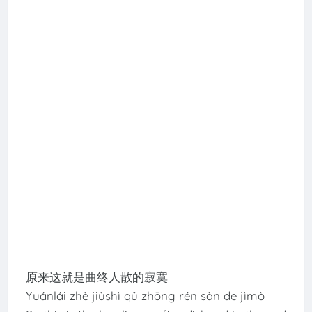
原来这就是曲终人散的寂寞
Yuánlái zhè jiùshì qǔ zhōng rén sàn de jìmò