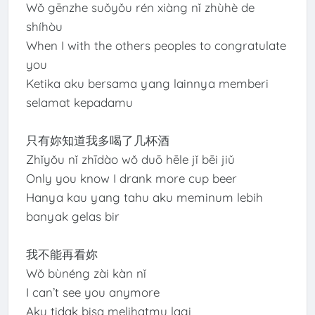
Wǒ gēnzhe suǒyǒu rén xiàng nǐ zhùhè de
shíhòu
When I with the others peoples to congratulate
you
Ketika aku bersama yang lainnya memberi
selamat kepadamu
只有妳知道我多喝了几杯酒
Zhǐyǒu nǐ zhīdào wǒ duō hēle jǐ bēi jiǔ
Only you know I drank more cup beer
Hanya kau yang tahu aku meminum lebih
banyak gelas bir
我不能再看妳
Wǒ bùnéng zài kàn nǐ
I can’t see you anymore
Aku tidak bisa melihatmu lagi