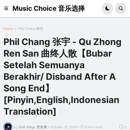
Music Choice 音乐选择
Home
Phil Chang 张宇
Phil Chang 张宇 - Qu Zhong
Ren San 曲终人散【Bubar
Setelah Semuanya
Berakhir/ Disband After A
Song End】
[Pinyin,English,Indonesian
Translation]
by
Didi Haiyu 甘永来
•
October 15, 2019
•
8 min read
0