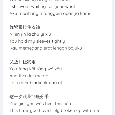
I still want waiting for your what
Aku masih ingin tungguin apanya kamu
妳紧紧拉住衣袖
Nǐ jǐn jǐn lā zhù yī xiù
You hold my sleeves tightly
Kau memegang erat lengan bajuku
又放开让我走
Yòu fàng kāi ràng wǒ zǒu
And then let me go
Lalu membiarkanku pergi
这一次跟我彻底分手
Zhè yīcì gēn wǒ chèdǐ fēnshǒu
This time, you have truly broken up with me