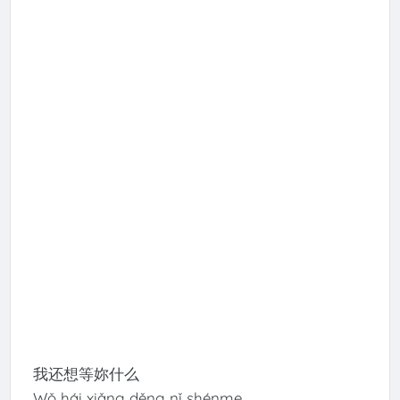
我还想等妳什么
Wǒ hái xiǎng děng nǐ shénme