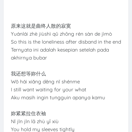
原来这就是曲终人散的寂寞
Yuánlái zhè jiùshì qǔ zhōng rén sàn de jìmò
So this is the loneliness after disband in the end
Ternyata ini adalah kesepian setelah pada
akhirnya bubar
我还想等妳什么
Wǒ hái xiǎng děng nǐ shénme
I still want waiting for your what
Aku masih ingin tungguin apanya kamu
妳紧紧拉住衣袖
Nǐ jǐn jǐn lā zhù yī xiù
You hold my sleeves tightly