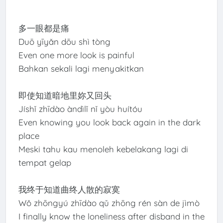
多一眼都是痛
Duō yīyǎn dōu shì tòng
Even one more look is painful
Bahkan sekali lagi menyakitkan
即使知道暗地里妳又回头
Jíshǐ zhīdào àndìlǐ nǐ yòu huítóu
Even knowing you look back again in the dark
place
Meski tahu kau menoleh kebelakang lagi di
tempat gelap
我终于知道曲终人散的寂寞
Wǒ zhōngyú zhīdào qǔ zhōng rén sàn de jìmò
I finally know the loneliness after disband in the