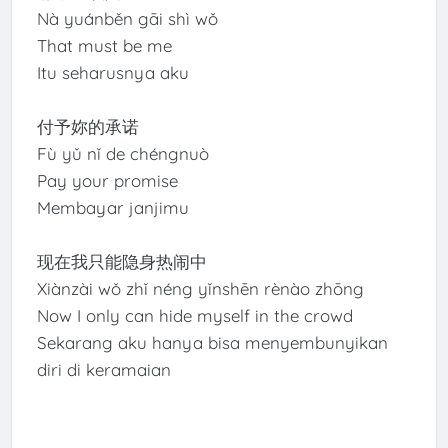
Nà yuánběn gāi shì wǒ
That must be me
Itu seharusnya aku
付予妳的承诺
Fù yǔ nǐ de chéngnuò
Pay your promise
Membayar janjimu
现在我只能隐身热闹中
Xiànzài wǒ zhǐ néng yǐnshēn rènào zhōng
Now I only can hide myself in the crowd
Sekarang aku hanya bisa menyembunyikan
diri di keramaian