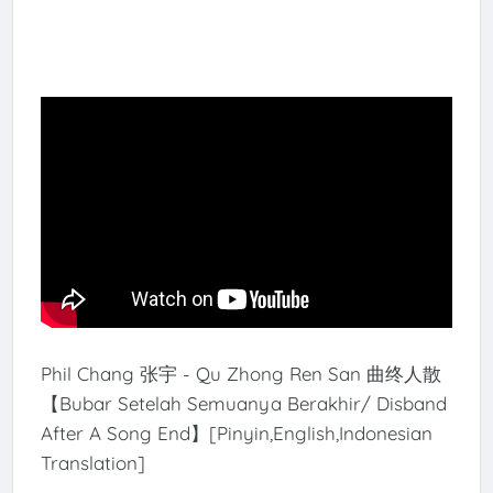
Phil Chang 张宇 - Qu Zhong Ren San 曲终人散
【Bubar Setelah Semuanya Berakhir/ Disband
After A Song End】[Pinyin,English,Indonesian
Translation]