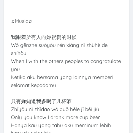
♫Music♫
我跟着所有人向妳祝贺的时候
Wǒ gēnzhe suǒyǒu rén xiàng nǐ zhùhè de
shíhòu
When I with the others peoples to congratulate
you
Ketika aku bersama yang lainnya memberi
selamat kepadamu
只有妳知道我多喝了几杯酒
Zhǐyǒu nǐ zhīdào wǒ duō hēle jǐ bēi jiǔ
Only you know I drank more cup beer
Hanya kau yang tahu aku meminum lebih