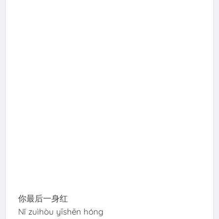
你最后一身红
Nǐ zuìhòu yīshēn hóng