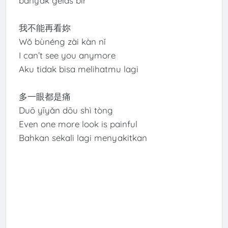
banyak gelas bir
我不能再看妳
Wǒ bùnéng zài kàn nǐ
I can’t see you anymore
Aku tidak bisa melihatmu lagi
多一眼都是痛
Duō yīyǎn dōu shì tòng
Even one more look is painful
Bahkan sekali lagi menyakitkan