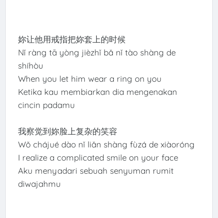
妳让他用戒指把妳套上的时候
Nǐ ràng tā yòng jièzhǐ bǎ nǐ tào shàng de
shíhòu
When you let him wear a ring on you
Ketika kau membiarkan dia mengenakan
cincin padamu
我察觉到妳脸上复杂的笑容
Wǒ chájué dào nǐ liǎn shàng fùzá de xiàoróng
I realize a complicated smile on your face
Aku menyadari sebuah senyuman rumit
diwajahmu