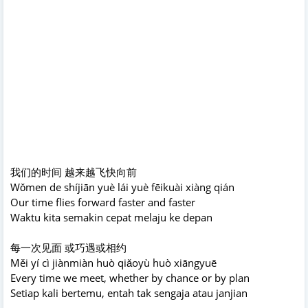
我们的时间 越来越飞快向前
Wǒmen de shíjiān yuè lái yuè fēikuài xiàng qián
Our time flies forward faster and faster
Waktu kita semakin cepat melaju ke depan
每一次见面 或巧遇或相约
Měi yí cì jiànmiàn huò qiǎoyù huò xiāngyuē
Every time we meet, whether by chance or by plan
Setiap kali bertemu, entah tak sengaja atau janjian