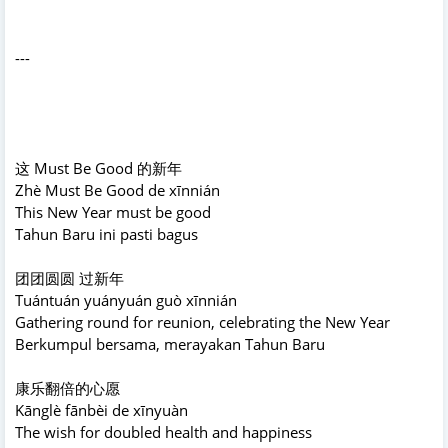
---
这 Must Be Good 的新年
Zhè Must Be Good de xīnnián
This New Year must be good
Tahun Baru ini pasti bagus
团团圆圆 过新年
Tuántuán yuányuán guò xīnnián
Gathering round for reunion, celebrating the New Year
Berkumpul bersama, merayakan Tahun Baru
康乐翻倍的心愿
Kānglè fānbèi de xīnyuàn
The wish for doubled health and happiness