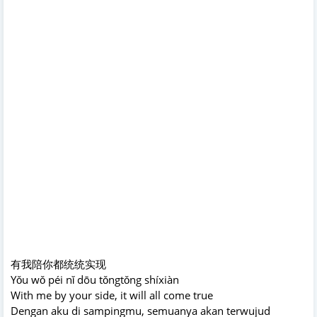
有我陪你都统统实现
Yǒu wǒ péi nǐ dōu tǒngtǒng shíxiàn
With me by your side, it will all come true
Dengan aku di sampingmu, semuanya akan terwujud