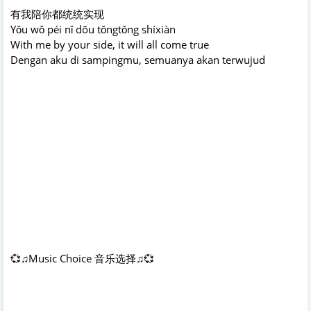
有我陪你都统统实现
Yǒu wǒ péi nǐ dōu tǒngtǒng shíxiàn
With me by your side, it will all come true
Dengan aku di sampingmu, semuanya akan terwujud
💞♫Music Choice 音乐选择♫💞