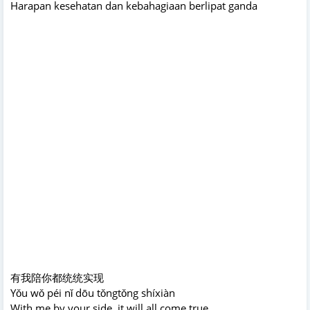
Harapan kesehatan dan kebahagiaan berlipat ganda
有我陪你都统统实现
Yǒu wǒ péi nǐ dōu tǒngtǒng shíxiàn
With me by your side, it will all come true