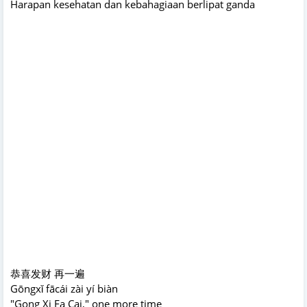
Harapan kesehatan dan kebahagiaan berlipat ganda
恭喜发财 再一遍
Gōngxǐ fācái zài yí biàn
"Gong Xi Fa Cai," one more time