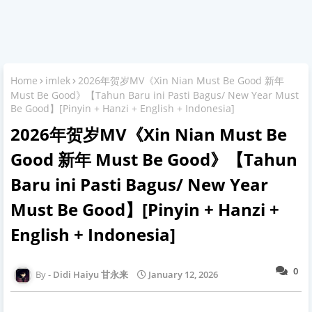
Home
imlek
2026年贺岁MV《Xin Nian Must Be Good 新年
Must Be Good》【Tahun Baru ini Pasti Bagus/ New Year Must
Be Good】[Pinyin + Hanzi + English + Indonesia]
2026年贺岁MV《Xin Nian Must Be
Good 新年 Must Be Good》【Tahun
Baru ini Pasti Bagus/ New Year
Must Be Good】[Pinyin + Hanzi +
English + Indonesia]
0
Didi Haiyu 甘永来
January 12, 2026