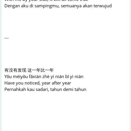
Dengan aku di sampingmu, semuanya akan terwujud
---
有没有发现 这一年比一年
Yǒu méiyǒu fāxiàn zhè yì nián bǐ yì nián
Have you noticed, year after year
Pernahkah kau sadari, tahun demi tahun