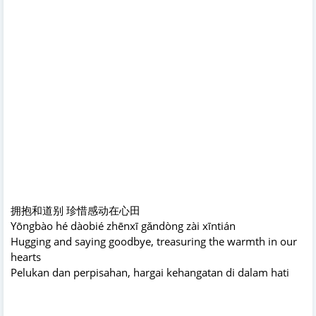
拥抱和道别 珍惜感动在心田
Yōngbào hé dàobié zhēnxī gǎndòng zài xīntián
Hugging and saying goodbye, treasuring the warmth in our
hearts
Pelukan dan perpisahan, hargai kehangatan di dalam hati