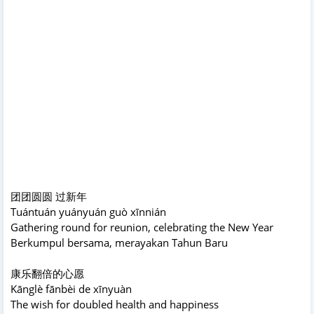
团团圆圆 过新年
Tuántuán yuányuán guò xīnnián
Gathering round for reunion, celebrating the New Year
Berkumpul bersama, merayakan Tahun Baru
康乐翻倍的心愿
Kānglè fānbèi de xīnyuàn
The wish for doubled health and happiness