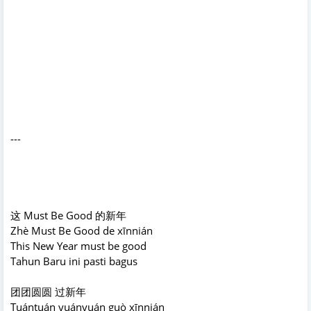
---
这 Must Be Good 的新年
Zhè Must Be Good de xīnnián
This New Year must be good
Tahun Baru ini pasti bagus
团团圆圆 过新年
Tuántuán yuányuán guò xīnnián