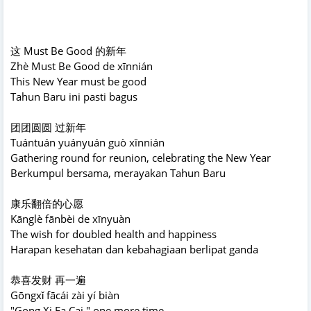
这 Must Be Good 的新年
Zhè Must Be Good de xīnnián
This New Year must be good
Tahun Baru ini pasti bagus
团团圆圆 过新年
Tuántuán yuányuán guò xīnnián
Gathering round for reunion, celebrating the New Year
Berkumpul bersama, merayakan Tahun Baru
康乐翻倍的心愿
Kānglè fānbèi de xīnyuàn
The wish for doubled health and happiness
Harapan kesehatan dan kebahagiaan berlipat ganda
恭喜发财 再一遍
Gōngxǐ fācái zài yí biàn
"Gong Xi Fa Cai," one more time