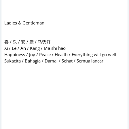
Ladies & Gentleman
喜 / 乐 / 安 / 康 / 马势好
Xǐ / Lè / Ān / Kāng / Mǎ shì hǎo
Happiness / Joy / Peace / Health / Everything will go well
Sukacita / Bahagia / Damai / Sehat / Semua lancar