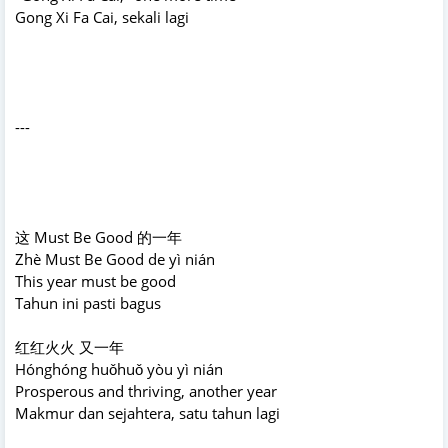
Gong Xi Fa Cai, sekali lagi
---
这 Must Be Good 的一年
Zhè Must Be Good de yì nián
This year must be good
Tahun ini pasti bagus
红红火火 又一年
Hónghóng huǒhuǒ yòu yì nián
Prosperous and thriving, another year
Makmur dan sejahtera, satu tahun lagi