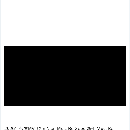
2026年贺岁MV《Xin Nian Must Be Good 新年 Must Be