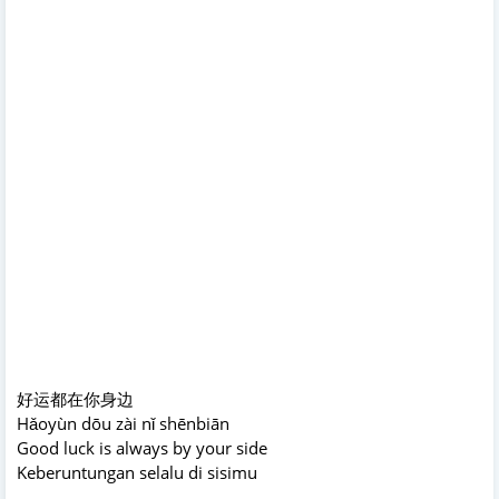
好运都在你身边
Hǎoyùn dōu zài nǐ shēnbiān
Good luck is always by your side
Keberuntungan selalu di sisimu