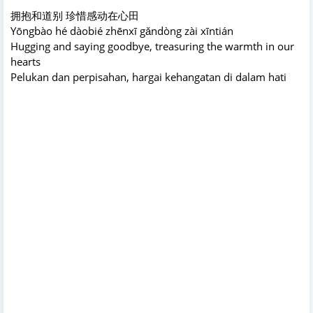
拥抱和道别 珍惜感动在心田
Yōngbào hé dàobié zhēnxī gǎndòng zài xīntián
Hugging and saying goodbye, treasuring the warmth in our
hearts
Pelukan dan perpisahan, hargai kehangatan di dalam hati