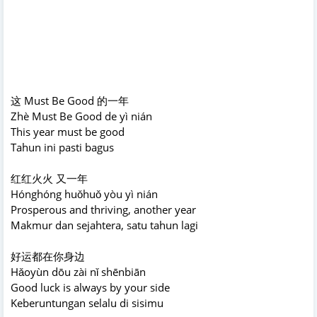
这 Must Be Good 的一年
Zhè Must Be Good de yì nián
This year must be good
Tahun ini pasti bagus
红红火火 又一年
Hónghóng huǒhuǒ yòu yì nián
Prosperous and thriving, another year
Makmur dan sejahtera, satu tahun lagi
好运都在你身边
Hǎoyùn dōu zài nǐ shēnbiān
Good luck is always by your side
Keberuntungan selalu di sisimu