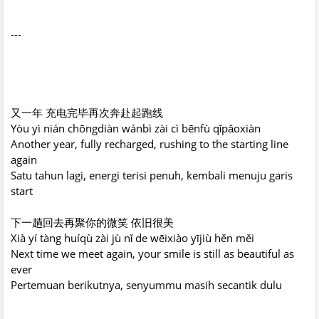
---
又一年 充电完毕再次奔赴起跑线
Yòu yì nián chōngdiàn wánbì zài cì bēnfù qǐpǎoxiàn
Another year, fully recharged, rushing to the starting line
again
Satu tahun lagi, energi terisi penuh, kembali menuju garis
start
下一趟回去再聚你的微笑 依旧很美
Xià yí tàng huíqù zài jù nǐ de wēixiào yījiù hěn měi
Next time we meet again, your smile is still as beautiful as
ever
Pertemuan berikutnya, senyummu masih secantik dulu