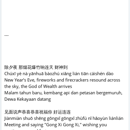
---
除夕夜 那烟花爆竹响连天 财神到
Chúxī yè nà yānhuā bàozhú xiǎng lián tiān cáishén dào
New Year’s Eve, fireworks and firecrackers resound across
the sky, the God of Wealth arrives
Malam tahun baru, kembang api dan petasan bergemuruh,
Dewa Kekayaan datang
见面说声恭喜恭喜祝福你 好运连连
Jiànmiàn shuō shēng gōngxǐ gōngxǐ zhùfú nǐ hǎoyùn liánlián
Meeting and saying "Gong Xi Gong Xi," wishing you