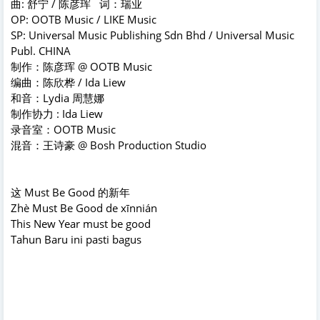
曲: 舒宁 / 陈彦珲 词：瑞业
OP: OOTB Music / LIKE Music
SP: Universal Music Publishing Sdn Bhd / Universal Music
Publ. CHINA
制作：陈彦珲 @ OOTB Music
编曲：陈欣桦 / Ida Liew
和音：Lydia 周慧娜
制作协力 : Ida Liew
录音室：OOTB Music
混音：王诗豪 @ Bosh Production Studio
这 Must Be Good 的新年
Zhè Must Be Good de xīnnián
This New Year must be good
Tahun Baru ini pasti bagus