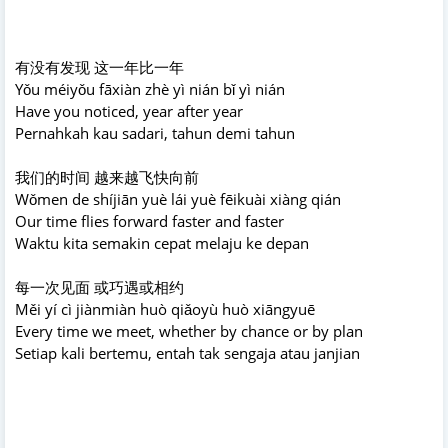
有没有发现 这一年比一年
Yǒu méiyǒu fāxiàn zhè yì nián bǐ yì nián
Have you noticed, year after year
Pernahkah kau sadari, tahun demi tahun
我们的时间 越来越飞快向前
Wǒmen de shíjiān yuè lái yuè fēikuài xiàng qián
Our time flies forward faster and faster
Waktu kita semakin cepat melaju ke depan
每一次见面 或巧遇或相约
Měi yí cì jiànmiàn huò qiǎoyù huò xiāngyuē
Every time we meet, whether by chance or by plan
Setiap kali bertemu, entah tak sengaja atau janjian