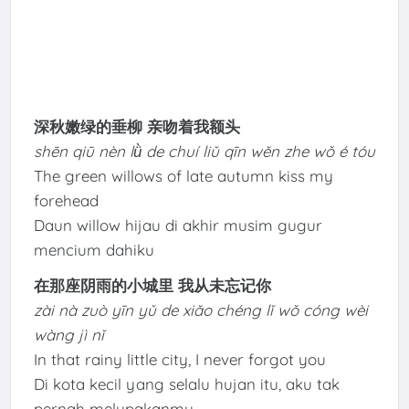
深秋嫩绿的垂柳 亲吻着我额头
shēn qiū nèn lǜ de chuí liǔ qīn wěn zhe wǒ é tóu
The green willows of late autumn kiss my
forehead
Daun willow hijau di akhir musim gugur
mencium dahiku
在那座阴雨的小城里 我从未忘记你
zài nà zuò yīn yǔ de xiǎo chéng lǐ wǒ cóng wèi
wàng jì nǐ
In that rainy little city, I never forgot you
Di kota kecil yang selalu hujan itu, aku tak
pernah melupakanmu