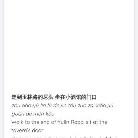
走到玉林路的尽头 坐在小酒馆的门口
zǒu dào yù lín lù de jìn tóu zuò zài xiǎo jiǔ
guǎn de mén kǒu
Walk to the end of Yulin Road, sit at the
tavern’s door