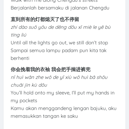
Berjalanlah bersamaku di jalanan Chengdu
直到所有的灯都熄灭了也不停留
zhí dào suǒ yǒu de dēng dōu xī miè le yě bù
tíng liú
Until all the lights go out, we still don’t stop
Sampai semua lampu padam pun kita tak
berhenti
你会挽着我的衣袖 我会把手揣进裤兜
nǐ huì wǎn zhe wǒ de yī xiù wǒ huì bǎ shǒu
chuāi jìn kù dōu
You’ll hold onto my sleeve, I’ll put my hands in
my pockets
Kamu akan menggandeng lengan bajuku, aku
memasukkan tangan ke saku