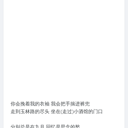
你会挽着我的衣袖 我会把手揣进裤兜
走到玉林路的尽头 坐在(走过)小酒馆的门口
分别总是在九月 回忆是思念的愁