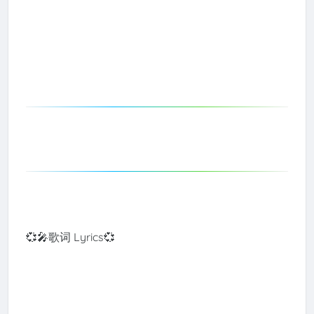
💞🎤歌词 Lyrics💞