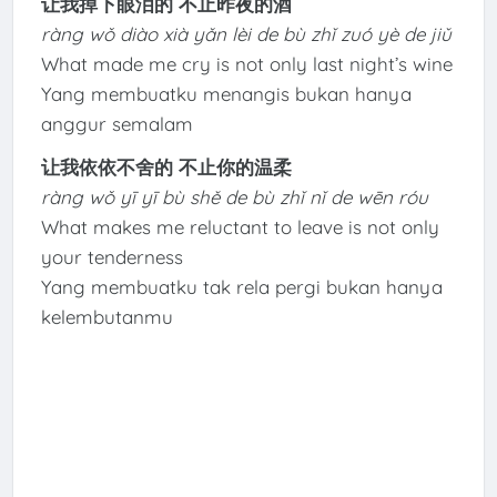
让我掉下眼泪的 不止昨夜的酒
ràng wǒ diào xià yǎn lèi de bù zhǐ zuó yè de jiǔ
What made me cry is not only last night’s wine
Yang membuatku menangis bukan hanya
anggur semalam
让我依依不舍的 不止你的温柔
ràng wǒ yī yī bù shě de bù zhǐ nǐ de wēn róu
What makes me reluctant to leave is not only
your tenderness
Yang membuatku tak rela pergi bukan hanya
kelembutanmu