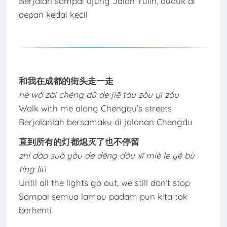
Berjalan sampai ujung Jalan Yulin, duduk di
depan kedai kecil
和我在成都的街头走一走
hé wǒ zài chéng dū de jiē tóu zǒu yì zǒu
Walk with me along Chengdu’s streets
Berjalanlah bersamaku di jalanan Chengdu
直到所有的灯都熄灭了也不停留
zhí dào suǒ yǒu de dēng dōu xī miè le yě bù
tíng liú
Until all the lights go out, we still don’t stop
Sampai semua lampu padam pun kita tak
berhenti