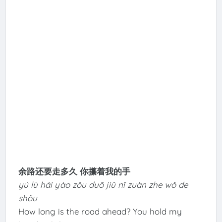
余路还要走多久 你攥着我的手
yú lù hái yào zǒu duō jiǔ nǐ zuàn zhe wǒ de
shǒu
How long is the road ahead? You hold my