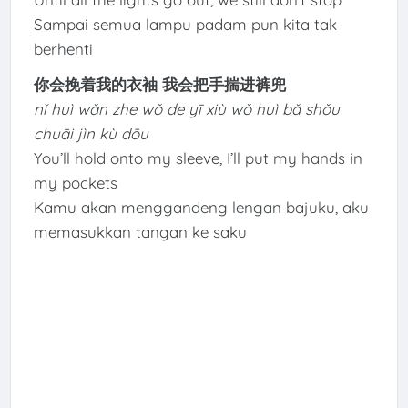
Sampai semua lampu padam pun kita tak
berhenti
你会挽着我的衣袖 我会把手揣进裤兜
nǐ huì wǎn zhe wǒ de yī xiù wǒ huì bǎ shǒu
chuāi jìn kù dōu
You’ll hold onto my sleeve, I’ll put my hands in
my pockets
Kamu akan menggandeng lengan bajuku, aku
memasukkan tangan ke saku