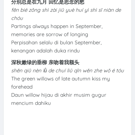
分别总是在九月 回忆是思念的愁
fēn bié zǒng shì zài jiǔ yuè huí yì shì sī niàn de
chóu
Partings always happen in September,
memories are sorrow of longing
Perpisahan selalu di bulan September,
kenangan adalah duka rindu
深秋嫩绿的垂柳 亲吻着我额头
shēn qiū nèn lǜ de chuí liǔ qīn wěn zhe wǒ é tóu
The green willows of late autumn kiss my
forehead
Daun willow hijau di akhir musim gugur
mencium dahiku