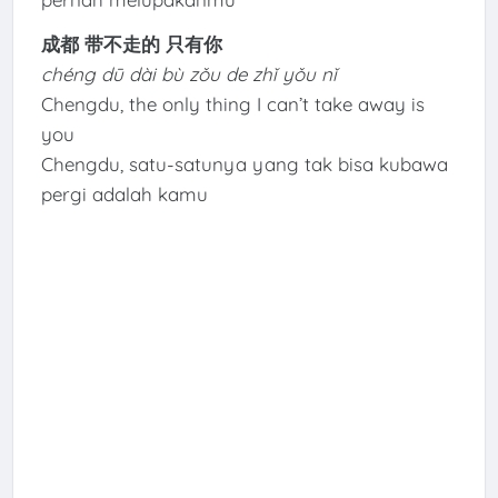
成都 带不走的 只有你
chéng dū dài bù zǒu de zhǐ yǒu nǐ
Chengdu, the only thing I can’t take away is
you
Chengdu, satu-satunya yang tak bisa kubawa
pergi adalah kamu