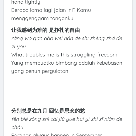
hand tightly
Berapa lama lagi jalan ini? Kamu
menggenggam tanganku
让我感到为难的 是挣扎的自由
ràng wǒ gǎn dào wéi nán de shì zhēng zhá de
zì yóu
What troubles me is this struggling freedom
Yang membuatku bimbang adalah kebebasan
yang penuh pergulatan
分别总是在九月 回忆是思念的愁
fēn bié zǒng shì zài jiǔ yuè huí yì shì sī niàn de
chóu
Partings always happen in September,