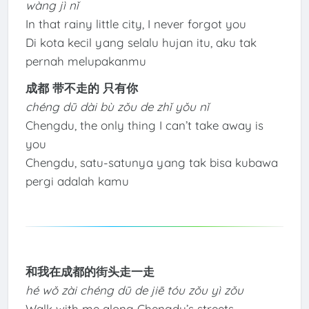
wàng jì nǐ
In that rainy little city, I never forgot you
Di kota kecil yang selalu hujan itu, aku tak
pernah melupakanmu
成都 带不走的 只有你
chéng dū dài bù zǒu de zhǐ yǒu nǐ
Chengdu, the only thing I can’t take away is
you
Chengdu, satu-satunya yang tak bisa kubawa
pergi adalah kamu
和我在成都的街头走一走
hé wǒ zài chéng dū de jiē tóu zǒu yì zǒu
Walk with me along Chengdu’s streets