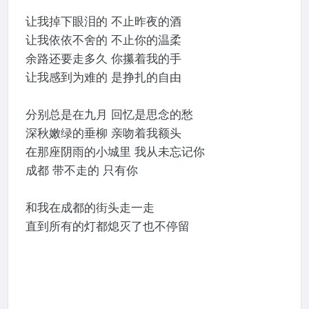
让我掉下眼泪的 不止昨夜的酒
让我依依不舍的 不止你的温柔
余路还要走多久 你攥着我的手
让我感到为难的 是挣扎的自由
分别总是在九月 回忆是思念的愁
深秋嫩绿的垂柳 亲吻着我额头
在那座阴雨的小城里 我从未忘记你
成都 带不走的 只有你
和我在成都的街头走一走
直到所有的灯都熄灭了也不停留