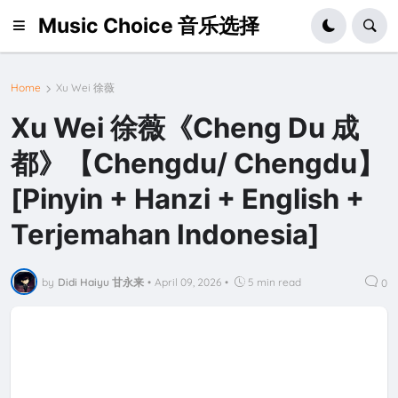
Music Choice 音乐选择
Home
Xu Wei 徐薇
Xu Wei 徐薇《Cheng Du 成
都》【Chengdu/ Chengdu】
[Pinyin + Hanzi + English +
Terjemahan Indonesia]
by
Didi Haiyu 甘永来
•
April 09, 2026
•
5 min read
0