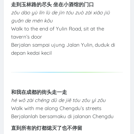
走到玉林路的尽头 坐在小酒馆的门口
zǒu dào yù lín lù de jìn tóu zuò zài xiǎo jiǔ
guǎn de mén kǒu
Walk to the end of Yulin Road, sit at the
tavern’s door
Berjalan sampai ujung Jalan Yulin, duduk di
depan kedai kecil
和我在成都的街头走一走
hé wǒ zài chéng dū de jiē tóu zǒu yì zǒu
Walk with me along Chengdu’s streets
Berjalanlah bersamaku di jalanan Chengdu
直到所有的灯都熄灭了也不停留