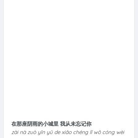
在那座阴雨的小城里 我从未忘记你
zài nà zuò yīn yǔ de xiǎo chéng lǐ wǒ cóng wèi