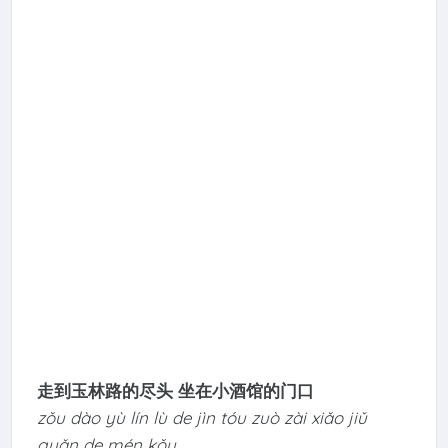
走到玉林路的尽头 坐在小酒馆的门口
zǒu dào yù lín lù de jìn tóu zuò zài xiǎo jiǔ
guǎn de mén kǒu