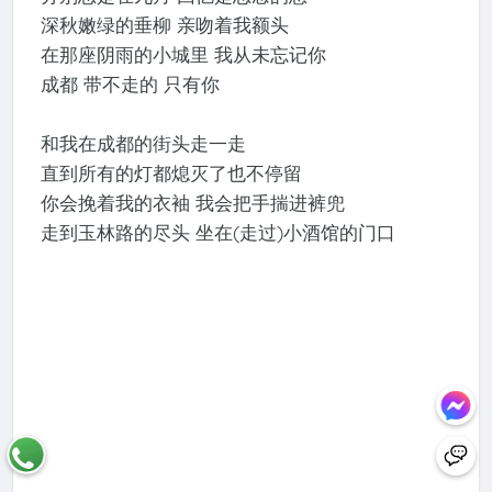
深秋嫩绿的垂柳 亲吻着我额头
在那座阴雨的小城里 我从未忘记你
成都 带不走的 只有你
和我在成都的街头走一走
直到所有的灯都熄灭了也不停留
你会挽着我的衣袖 我会把手揣进裤兜
走到玉林路的尽头 坐在(走过)小酒馆的门口