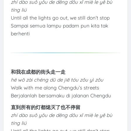
zhí dào suǒ yǒu de dēng dōu xī miè le yě bù
tíng liú
Until all the lights go out, we still don’t stop
Sampai semua lampu padam pun kita tak
berhenti
和我在成都的街头走一走
hé wǒ zài chéng dū de jiē tóu zǒu yì zǒu
Walk with me along Chengdu’s streets
Berjalanlah bersamaku di jalanan Chengdu
直到所有的灯都熄灭了也不停留
zhí dào suǒ yǒu de dēng dōu xī miè le yě bù
tíng liú
Until all the lights go out, we still don’t stop