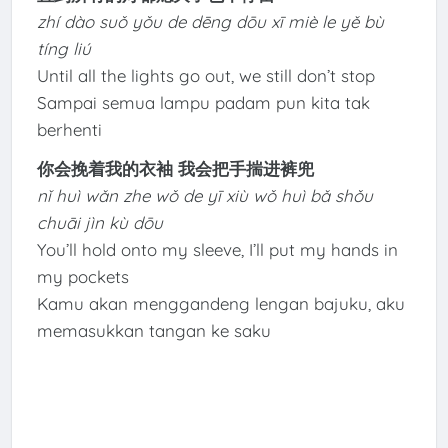
zhí dào suǒ yǒu de dēng dōu xī miè le yě bù
tíng liú
Until all the lights go out, we still don’t stop
Sampai semua lampu padam pun kita tak
berhenti
你会挽着我的衣袖 我会把手揣进裤兜
nǐ huì wǎn zhe wǒ de yī xiù wǒ huì bǎ shǒu
chuāi jìn kù dōu
You’ll hold onto my sleeve, I’ll put my hands in
my pockets
Kamu akan menggandeng lengan bajuku, aku
memasukkan tangan ke saku