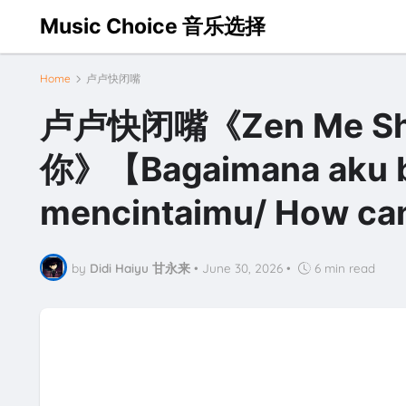
Music Choice 音乐选择
Home
卢卢快闭嘴
卢卢快闭嘴《Zen Me Shu
你》【Bagaimana aku bis
mencintaimu/ How can 
by
Didi Haiyu 甘永来
•
June 30, 2026
•
6 min read