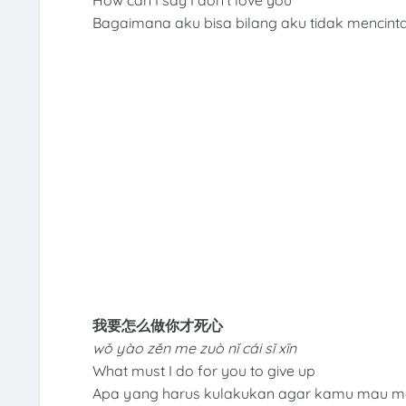
Bagaimana aku bisa bilang aku tidak mencint
我要怎么做你才死心
wǒ yào zěn me zuò nǐ cái sǐ xīn
What must I do for you to give up
Apa yang harus kulakukan agar kamu mau m