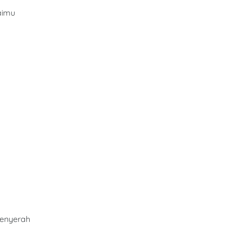
aimu
enyerah