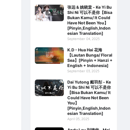
张远 & 姚晓棠 - Ke Yi Bu
Shi Ni 可以不是你【Bisa
Bukan Kamu/ It Could
Have Not Been You】
[Pinyin,English,Indon
esian Translation]
September 04, 2025
K.D - Hua Hai 花海
【Lautan Bunga/ Floral
Sea】[Pinyin + Hanzi +
English + Indonesia]
September 03, 2025
Dai Yutong 戴羽彤 - Ke
Yi Bu Shi Ni 可以不是你
【Bisa Bukan Kamu/ It
Could Have Not Been
You】
[Pinyin,English,Indon
esian Translation]
April 05, 2025
Andy Lau 刘德华 - Mei