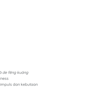
à de fēng kuáng
dness
i impuls dan kebutaan