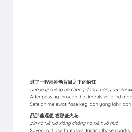
过了一程那冲动盲目之下的疯狂
guò le yì chéng nà chōng dòng máng mù zhī xi
After passing through that impulsive, blind ma
Setelah melewati fase kegilaan yang lahir dar
品那些遐想 尝那些火花
pǐn nà xiē xiá xiǎng cháng nà xiē huǒ huā
Savoring those fantasies, tasting those sparks