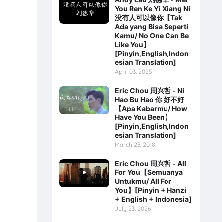
You Ren Ke Yi Xiang Ni
没有人可以像你【Tak
Ada yang Bisa Seperti
Kamu/ No One Can Be
Like You】
[Pinyin,English,Indon
esian Translation]
April 03, 2025
Eric Chou 周兴哲 - Ni
Hao Bu Hao 你 好不好
【Apa Kabarmu/ How
Have You Been】
[Pinyin,English,Indon
esian Translation]
March 23, 2018
Eric Chou 周兴哲 - All
For You【Semuanya
Untukmu/ All For
You】[Pinyin + Hanzi
+ English + Indonesia]
July 23, 2026