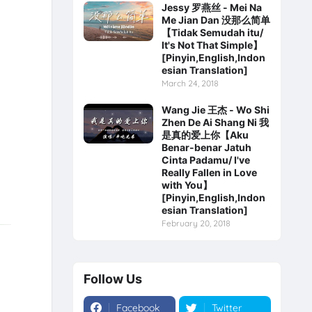
Jessy 罗燕丝 - Mei Na
Me Jian Dan 没那么简单
【Tidak Semudah itu/
It's Not That Simple】
[Pinyin,English,Indon
esian Translation]
March 24, 2018
Wang Jie 王杰 - Wo Shi
Zhen De Ai Shang Ni 我
是真的爱上你【Aku
Benar-benar Jatuh
Cinta Padamu/ I've
Really Fallen in Love
with You】
[Pinyin,English,Indon
esian Translation]
February 20, 2018
Follow Us
Facebook
Twitter