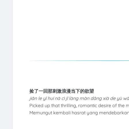
捡了一回那刺激浪漫当下的欲望
jiǎn le yī huí nà cì jī làng màn dāng xià de yù w
Picked up that thrilling, romantic desire of th
Memungut kembali hasrat yang mendebarkan d