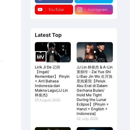
YouTube
Instagram
Latest Top
Lirik Ji De 记得
JJ Lin 林俊杰 & A-Lin
【Ingat/
黄丽玲 - Zai Yue Shi
Remember】 Pinyin
Li Bao Jin Wo 在月蚀
+ Arti Bahasa
里抱紧我【Peluk
Indonesia dan
Aku Erat di Dalam
Makna Lagu{JJ Lin
Gerhana Bulan/
林俊杰}
Hold Me Tight
During the Lunar
03 August, 2026
Eclipse】[Pinyin +
Hanzi + English +
Indonesia]
22 July, 2026