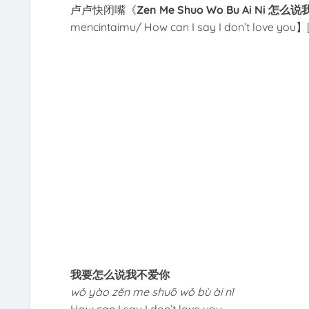
卢卢快闭嘴《
Zen Me Shuo Wo Bu Ai Ni 怎
mencintaimu/ How can I say I don’t love you】[
我要怎么说我不爱你
wǒ yào zěn me shuō wǒ bù ài nǐ
How can I say I don’t love you