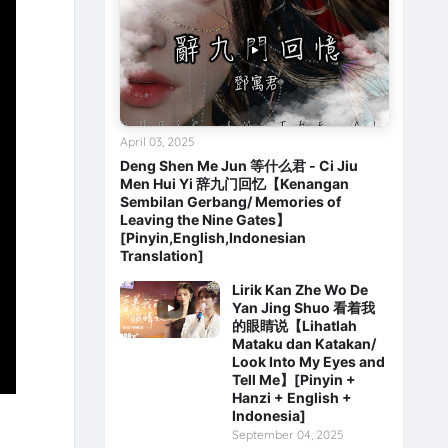
April 03, 2025
Deng Shen Me Jun 等什么君 - Ci Jiu
Men Hui Yi 辞九门回忆【Kenangan
Sembilan Gerbang/ Memories of
Leaving the Nine Gates】
[Pinyin,English,Indonesian
Translation]
Lirik Kan Zhe Wo De
Yan Jing Shuo 看着我
的眼睛说【Lihatlah
Mataku dan Katakan/
Look Into My Eyes and
Tell Me】[Pinyin +
Hanzi + English +
Indonesia]
September 04, 2025