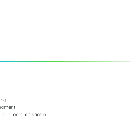
àng
e moment
an romantis saat itu