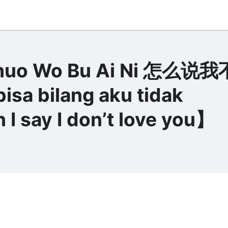
o Wo Bu Ai Ni 怎么说
a bilang aku tidak
I say I don’t love you】