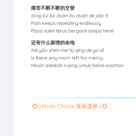
痛苦不断不断的交替
tòng kǔ bù duàn bù duàn de jiāo tì
Pain keeps repeating endlessly
Rasa sakit terus berganti tanpa henti
还有什么留情的余地
hái yǒu shén me liú qíng de yú dì
Is there any room left for mercy
Masih adakah ruang untuk belas kasihan
💞♫Music Choice 音乐选择♫💞