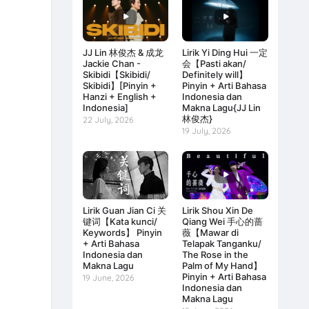
JJ Lin 林俊杰 & 成龙
Lirik Yi Ding Hui 一定
Jackie Chan -
会【Pasti akan/
Skibidi【Skibidi/
Definitely will】
Skibidi】[Pinyin +
Pinyin + Arti Bahasa
Hanzi + English +
Indonesia dan
Indonesia]
Makna Lagu{JJ Lin
林俊杰}
22 July, 2026
19 July, 2026
Lirik Guan Jian Ci 关
Lirik Shou Xin De
键词【Kata kunci/
Qiang Wei 手心的蔷
Keywords】 Pinyin
薇【Mawar di
+ Arti Bahasa
Telapak Tanganku/
Indonesia dan
The Rose in the
Makna Lagu
Palm of My Hand】
Pinyin + Arti Bahasa
19 June, 2026
Indonesia dan
Makna Lagu