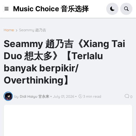
Music Choice 音乐选择
Home
Seammy 趙乃吉
Seammy 趙乃吉《Xiang Tai
Duo 想太多》【Terlalu
banyak berpikir/
Overthinking】
by
Didi Haiyu 甘永来
•
July 01, 2026
•
3 min read
0