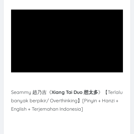
Seammy 趙乃吉《
Xiang Tai Duo 想太多
》【Terlalu
banyak berpikir/ Overthinking】[Pinyin + Hanzi +
English + Terjemahan Indonesia]