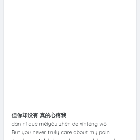
但你却没有 真的心疼我
dàn nǐ què méiyǒu zhēn de xīnténg wǒ
But you never truly care about my pain