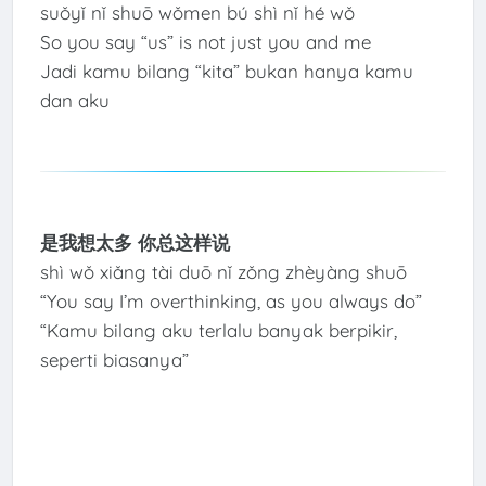
suǒyǐ nǐ shuō wǒmen bú shì nǐ hé wǒ
So you say “us” is not just you and me
Jadi kamu bilang “kita” bukan hanya kamu
dan aku
是我想太多 你总这样说
shì wǒ xiǎng tài duō nǐ zǒng zhèyàng shuō
“You say I’m overthinking, as you always do”
“Kamu bilang aku terlalu banyak berpikir,
seperti biasanya”