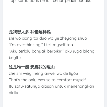
Tapi kamu tidak benar-benar peduli padaku
是我想太多 我也这样说
shì wǒ xiǎng tài duō wǒ yě zhèyàng shuō
“I’m overthinking,” I tell myself too
“Aku terlalu banyak berpikir,” aku juga bilang
begitu
这是唯一能 安慰我的理由
zhè shì wéiyī néng ānwèi wǒ de lǐyóu
That’s the only excuse to comfort myself
Itu satu-satunya alasan untuk menenangkan
diriku