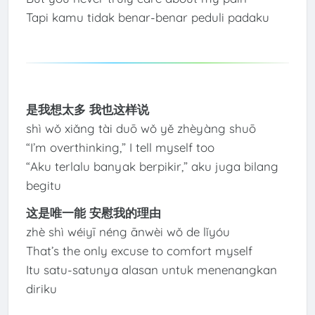
Tapi kamu tidak benar-benar peduli padaku
是我想太多 我也这样说
shì wǒ xiǎng tài duō wǒ yě zhèyàng shuō
“I’m overthinking,” I tell myself too
“Aku terlalu banyak berpikir,” aku juga bilang
begitu
这是唯一能 安慰我的理由
zhè shì wéiyī néng ānwèi wǒ de lǐyóu
That’s the only excuse to comfort myself
Itu satu-satunya alasan untuk menenangkan
diriku