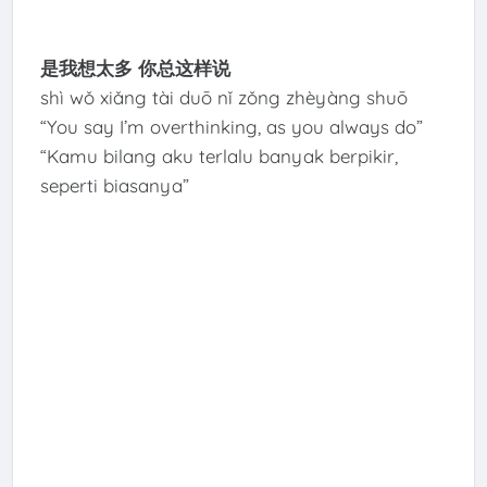
是我想太多 你总这样说
shì wǒ xiǎng tài duō nǐ zǒng zhèyàng shuō
“You say I’m overthinking, as you always do”
“Kamu bilang aku terlalu banyak berpikir,
seperti biasanya”