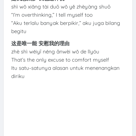
shì wǒ xiǎng tài duō wǒ yě zhèyàng shuō
“I’m overthinking,” I tell myself too
“Aku terlalu banyak berpikir,” aku juga bilang
begitu
这是唯一能 安慰我的理由
zhè shì wéiyī néng ānwèi wǒ de lǐyóu
That’s the only excuse to comfort myself
Itu satu-satunya alasan untuk menenangkan
diriku