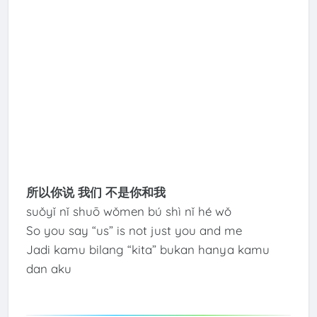
所以你说 我们 不是你和我
suǒyǐ nǐ shuō wǒmen bú shì nǐ hé wǒ
So you say “us” is not just you and me
Jadi kamu bilang “kita” bukan hanya kamu
dan aku