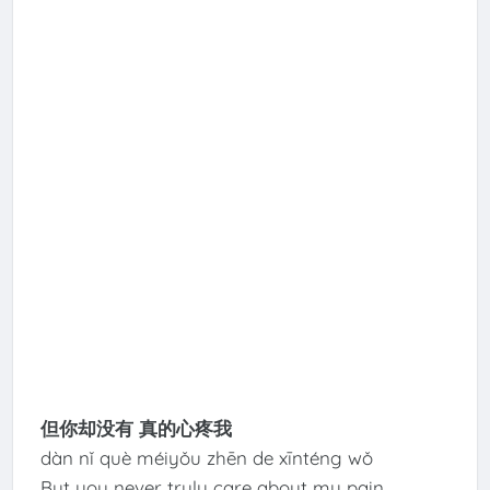
但你却没有 真的心疼我
dàn nǐ què méiyǒu zhēn de xīnténg wǒ
But you never truly care about my pain