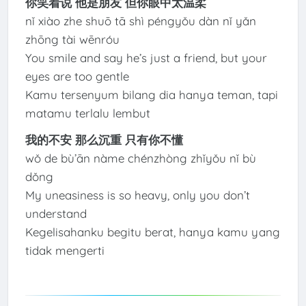
你笑着说 他是朋友 但你眼中太温柔
nǐ xiào zhe shuō tā shì péngyǒu dàn nǐ yǎn
zhōng tài wēnróu
You smile and say he’s just a friend, but your
eyes are too gentle
Kamu tersenyum bilang dia hanya teman, tapi
matamu terlalu lembut
我的不安 那么沉重 只有你不懂
wǒ de bù’ān nàme chénzhòng zhǐyǒu nǐ bù
dǒng
My uneasiness is so heavy, only you don’t
understand
Kegelisahanku begitu berat, hanya kamu yang
tidak mengerti