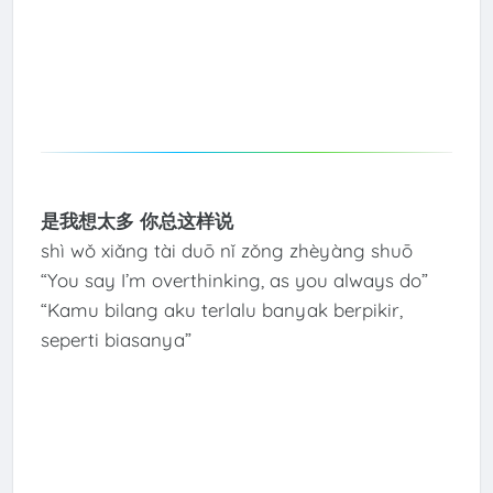
是我想太多 你总这样说
shì wǒ xiǎng tài duō nǐ zǒng zhèyàng shuō
“You say I’m overthinking, as you always do”
“Kamu bilang aku terlalu banyak berpikir,
seperti biasanya”