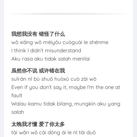
我想我没有 错怪了什么
wǒ xiǎng wǒ méiyǒu cuòguài le shénme
I think I didn’t misunderstand
Aku rasa aku tidak salah menilai
虽然你不说 或许错在我
suīrán nǐ bù shuō huòxǔ cuò zài wǒ
Even if you don’t say it, maybe I’m the one at
fault
Walau kamu tidak bilang, mungkin aku yang
salah
太晚我才懂 爱了你太多
tài wǎn wǒ cái dǒng ài le nǐ tài duō