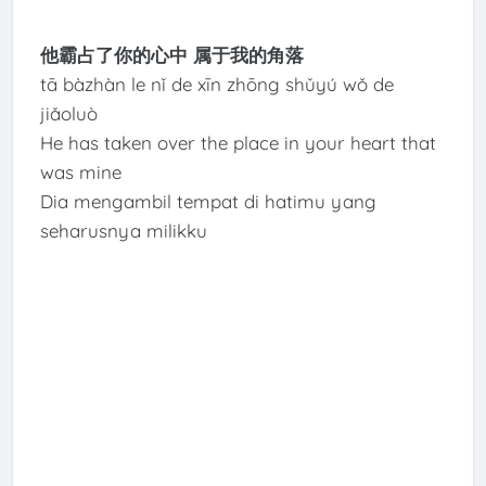
他霸占了你的心中 属于我的角落
tā bàzhàn le nǐ de xīn zhōng shǔyú wǒ de
jiǎoluò
He has taken over the place in your heart that
was mine
Dia mengambil tempat di hatimu yang
seharusnya milikku