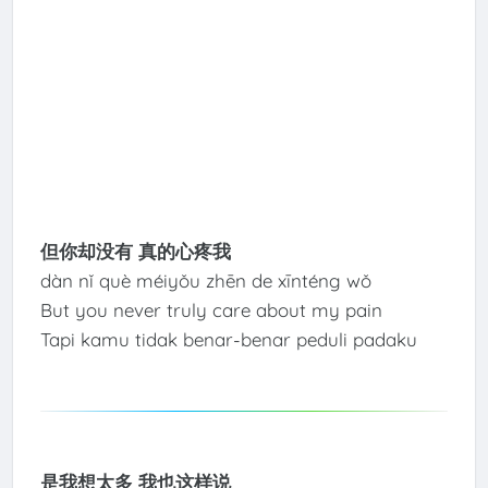
但你却没有 真的心疼我
dàn nǐ què méiyǒu zhēn de xīnténg wǒ
But you never truly care about my pain
Tapi kamu tidak benar-benar peduli padaku
是我想太多 我也这样说