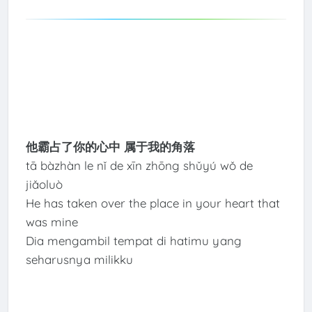
他霸占了你的心中 属于我的角落
tā bàzhàn le nǐ de xīn zhōng shǔyú wǒ de
jiǎoluò
He has taken over the place in your heart that
was mine
Dia mengambil tempat di hatimu yang
seharusnya milikku