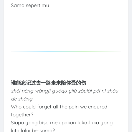
Sama sepertimu
谁能忘记过去一路走来陪你受的伤
shéi néng wàngjì guòqù yílù zǒulái péi nǐ shòu
de shāng
Who could forget all the pain we endured
together?
Siapa yang bisa melupakan luka-luka yang
kita lalui bersama?