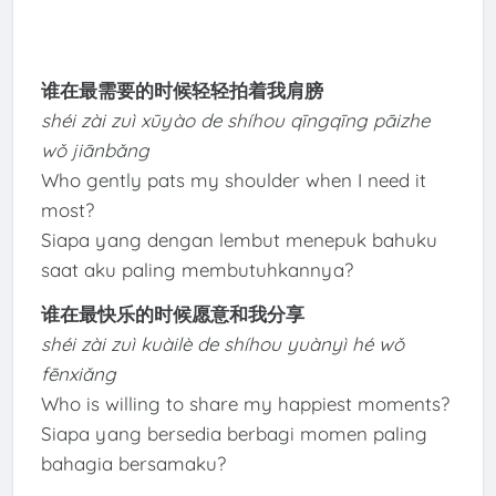
谁在最需要的时候轻轻拍着我肩膀
shéi zài zuì xūyào de shíhou qīngqīng pāizhe
wǒ jiānbǎng
Who gently pats my shoulder when I need it
most?
Siapa yang dengan lembut menepuk bahuku
saat aku paling membutuhkannya?
谁在最快乐的时候愿意和我分享
shéi zài zuì kuàilè de shíhou yuànyì hé wǒ
fēnxiǎng
Who is willing to share my happiest moments?
Siapa yang bersedia berbagi momen paling
bahagia bersamaku?