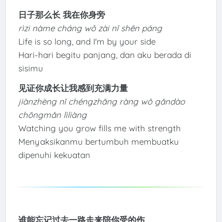
日子那么长 我在你身旁
rìzi nàme cháng wǒ zài nǐ shēn páng
Life is so long, and I'm by your side
Hari-hari begitu panjang, dan aku berada di
sisimu
见证你成长让我感到充满力量
jiànzhèng nǐ chéngzhǎng ràng wǒ gǎndào
chōngmǎn lìliàng
Watching you grow fills me with strength
Menyaksikanmu bertumbuh membuatku
dipenuhi kekuatan
谁能忘记过去一路走来陪你受的伤