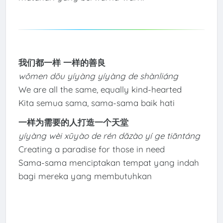
我们都一样 一样的善良
wǒmen dōu yíyàng yíyàng de shànliáng
We are all the same, equally kind-hearted
Kita semua sama, sama-sama baik hati
一样为需要的人打造一个天堂
yíyàng wèi xūyào de rén dǎzào yí ge tiāntáng
Creating a paradise for those in need
Sama-sama menciptakan tempat yang indah
bagi mereka yang membutuhkan