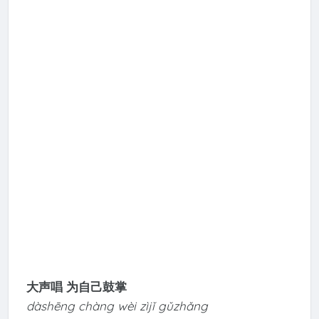
大声唱 为自己鼓掌
dàshēng chàng wèi zìjǐ gǔzhǎng