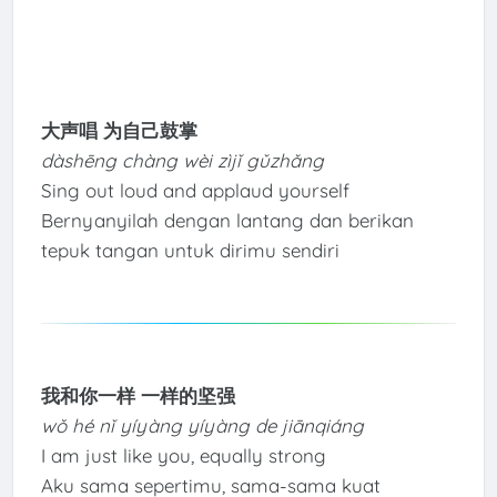
大声唱 为自己鼓掌
dàshēng chàng wèi zìjǐ gǔzhǎng
Sing out loud and applaud yourself
Bernyanyilah dengan lantang dan berikan
tepuk tangan untuk dirimu sendiri
我和你一样 一样的坚强
wǒ hé nǐ yíyàng yíyàng de jiānqiáng
I am just like you, equally strong
Aku sama sepertimu, sama-sama kuat