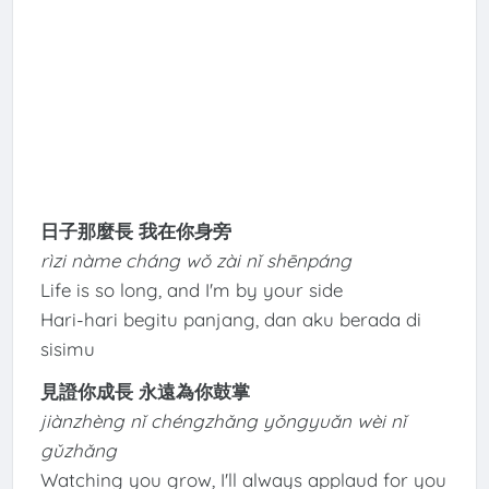
日子那麼長 我在你身旁
rìzi nàme cháng wǒ zài nǐ shēnpáng
Life is so long, and I'm by your side
Hari-hari begitu panjang, dan aku berada di
sisimu
見證你成長 永遠為你鼓掌
jiànzhèng nǐ chéngzhǎng yǒngyuǎn wèi nǐ
gǔzhǎng
Watching you grow, I'll always applaud for you