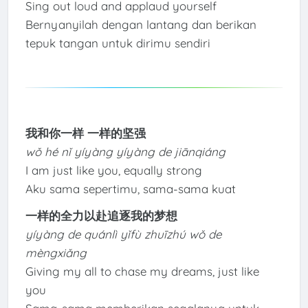
Sing out loud and applaud yourself
Bernyanyilah dengan lantang dan berikan
tepuk tangan untuk dirimu sendiri
我和你一样 一样的坚强
wǒ hé nǐ yíyàng yíyàng de jiānqiáng
I am just like you, equally strong
Aku sama sepertimu, sama-sama kuat
一样的全力以赴追逐我的梦想
yíyàng de quánlì yǐfù zhuīzhú wǒ de
mèngxiǎng
Giving my all to chase my dreams, just like
you