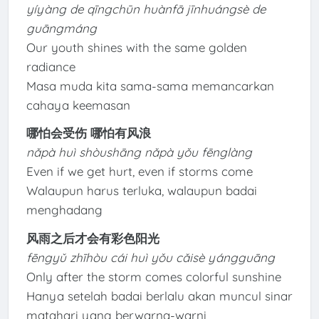
yíyàng de qīngchūn huànfā jīnhuángsè de
guāngmáng
Our youth shines with the same golden
radiance
Masa muda kita sama-sama memancarkan
cahaya keemasan
哪怕会受伤 哪怕有风浪
nǎpà huì shòushāng nǎpà yǒu fēnglàng
Even if we get hurt, even if storms come
Walaupun harus terluka, walaupun badai
menghadang
风雨之后才会有彩色阳光
fēngyǔ zhīhòu cái huì yǒu cǎisè yángguāng
Only after the storm comes colorful sunshine
Hanya setelah badai berlalu akan muncul sinar
matahari yang berwarna-warni