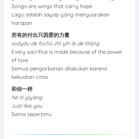
Songs are wings that carry hope
Lagu adalah sayap yang menyuarakan
harapan
所有的付出只因爱的力量
suǒyǒu de fùchū zhǐ yīn ài de lìliàng
Every sacrifice is made because of the power
of love
Semua pengorbanan dilakukan karena
kekuatan cinta
和你一样
hé nǐ yíyàng
Just like you
Sama sepertimu