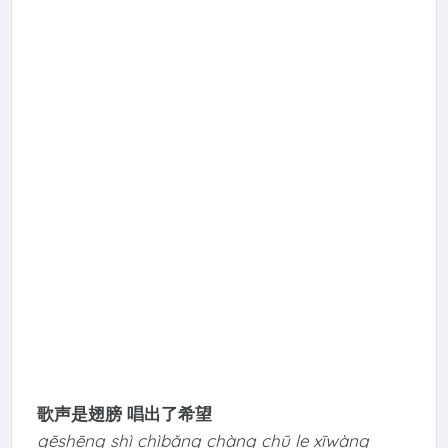
歌声是翅膀 唱出了希望
gēshēng shì chìbǎng chàng chū le xīwàng