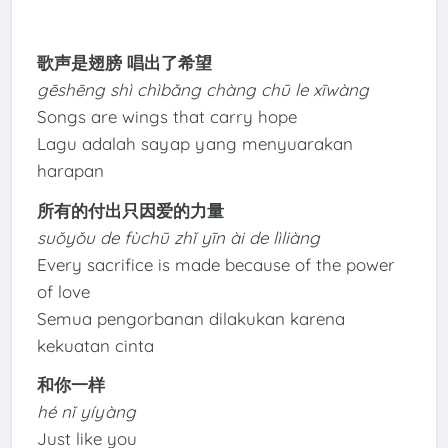
歌声是翅膀 唱出了希望
gēshēng shì chìbǎng chàng chū le xīwàng
Songs are wings that carry hope
Lagu adalah sayap yang menyuarakan
harapan
所有的付出只因爱的力量
suǒyǒu de fùchū zhǐ yīn ài de lìliàng
Every sacrifice is made because of the power
of love
Semua pengorbanan dilakukan karena
kekuatan cinta
和你一样
hé nǐ yíyàng
Just like you