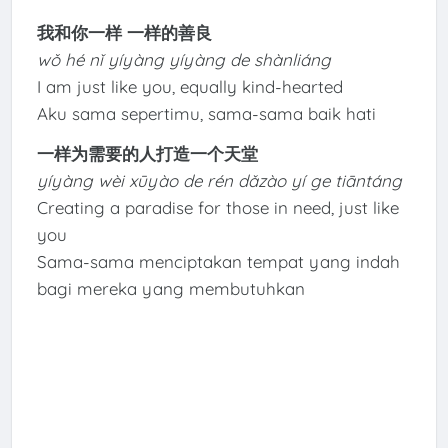
我和你一样 一样的善良
wǒ hé nǐ yíyàng yíyàng de shànliáng
I am just like you, equally kind-hearted
Aku sama sepertimu, sama-sama baik hati
一样为需要的人打造一个天堂
yíyàng wèi xūyào de rén dǎzào yí ge tiāntáng
Creating a paradise for those in need, just like
you
Sama-sama menciptakan tempat yang indah
bagi mereka yang membutuhkan