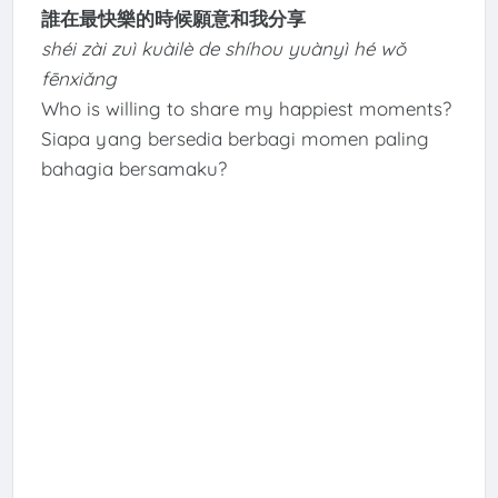
誰在最快樂的時候願意和我分享
shéi zài zuì kuàilè de shíhou yuànyì hé wǒ
fēnxiǎng
Who is willing to share my happiest moments?
Siapa yang bersedia berbagi momen paling
bahagia bersamaku?