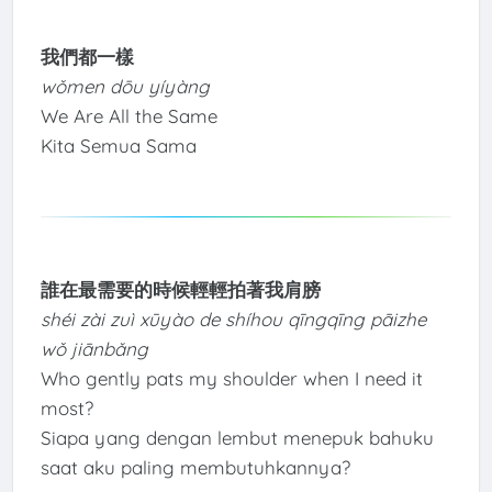
我們都一樣
wǒmen dōu yíyàng
We Are All the Same
Kita Semua Sama
誰在最需要的時候輕輕拍著我肩膀
shéi zài zuì xūyào de shíhou qīngqīng pāizhe
wǒ jiānbǎng
Who gently pats my shoulder when I need it
most?
Siapa yang dengan lembut menepuk bahuku
saat aku paling membutuhkannya?