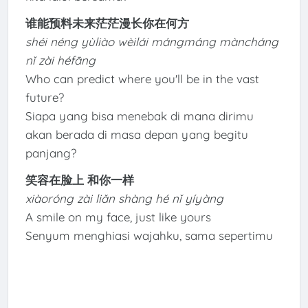
谁能预料未来茫茫漫长你在何方
shéi néng yùliào wèilái mángmáng màncháng
nǐ zài héfāng
Who can predict where you'll be in the vast
future?
Siapa yang bisa menebak di mana dirimu
akan berada di masa depan yang begitu
panjang?
笑容在脸上 和你一样
xiàoróng zài liǎn shàng hé nǐ yíyàng
A smile on my face, just like yours
Senyum menghiasi wajahku, sama sepertimu