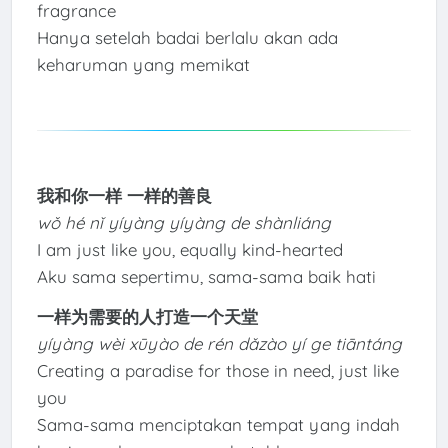
fragrance
Hanya setelah badai berlalu akan ada
keharuman yang memikat
我和你一样 一样的善良
wǒ hé nǐ yíyàng yíyàng de shànliáng
I am just like you, equally kind-hearted
Aku sama sepertimu, sama-sama baik hati
一样为需要的人打造一个天堂
yíyàng wèi xūyào de rén dǎzào yí ge tiāntáng
Creating a paradise for those in need, just like
you
Sama-sama menciptakan tempat yang indah