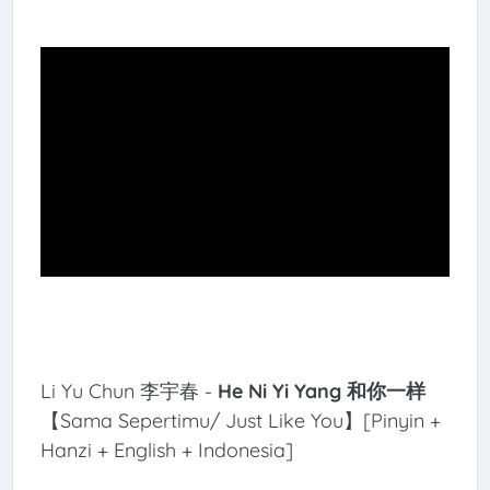
Li Yu Chun 李宇春 -
He Ni Yi Yang 和你一样
【
Sama Sepertimu
/
Just Like You
】[Pinyin +
Hanzi + English + Indonesia]