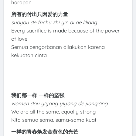
harapan
所有的付出只因爱的力量
suǒyǒu de fùchū zhǐ yīn ài de lìliàng
Every sacrifice is made because of the power
of love
Semua pengorbanan dilakukan karena
kekuatan cinta
我们都一样 一样的坚强
wǒmen dōu yíyàng yíyàng de jiānqiáng
We are all the same, equally strong
Kita semua sama, sama-sama kuat
一样的青春焕发金黄色的光芒