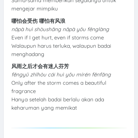
Sama-sama memberikan segalanya untuk
mengejar mimpiku
哪怕会受伤 哪怕有风浪
nǎpà huì shòushāng nǎpà yǒu fēnglàng
Even if I get hurt, even if storms come
Walaupun harus terluka, walaupun badai
menghadang
风雨之后才会有迷人芬芳
fēngyǔ zhīhòu cái huì yǒu mírén fēnfāng
Only after the storm comes a beautiful
fragrance
Hanya setelah badai berlalu akan ada
keharuman yang memikat