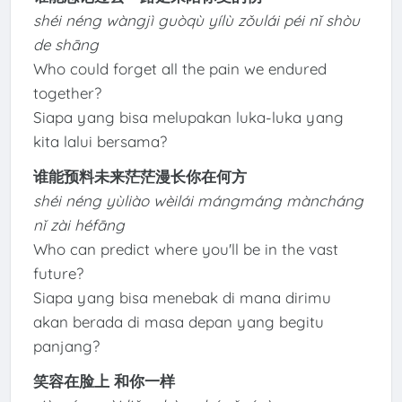
shéi néng wàngjì guòqù yílù zǒulái péi nǐ shòu
de shāng
Who could forget all the pain we endured
together?
Siapa yang bisa melupakan luka-luka yang
kita lalui bersama?
谁能预料未来茫茫漫长你在何方
shéi néng yùliào wèilái mángmáng màncháng
nǐ zài héfāng
Who can predict where you'll be in the vast
future?
Siapa yang bisa menebak di mana dirimu
akan berada di masa depan yang begitu
panjang?
笑容在脸上 和你一样