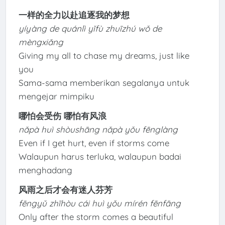
一样的全力以赴追逐我的梦想
yíyàng de quánlì yǐfù zhuīzhú wǒ de
mèngxiǎng
Giving my all to chase my dreams, just like
you
Sama-sama memberikan segalanya untuk
mengejar mimpiku
哪怕会受伤 哪怕有风浪
nǎpà huì shòushāng nǎpà yǒu fēnglàng
Even if I get hurt, even if storms come
Walaupun harus terluka, walaupun badai
menghadang
风雨之后才会有迷人芬芳
fēngyǔ zhīhòu cái huì yǒu mírén fēnfāng
Only after the storm comes a beautiful