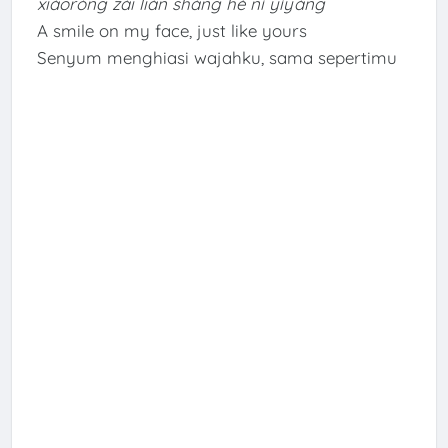
xiàoróng zài liǎn shàng hé nǐ yíyàng
A smile on my face, just like yours
Senyum menghiasi wajahku, sama sepertimu