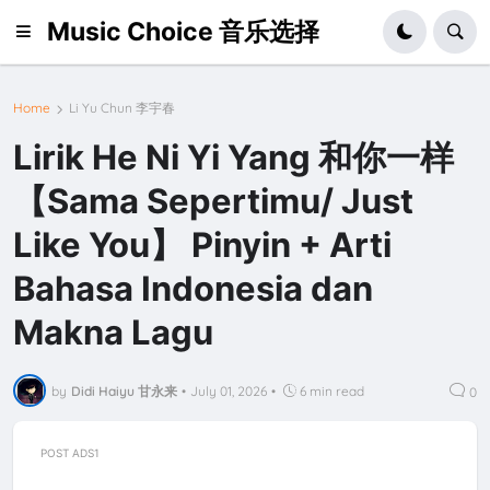
Music Choice 音乐选择
Home
Li Yu Chun 李宇春
Lirik He Ni Yi Yang 和你一样
【Sama Sepertimu/ Just
Like You】 Pinyin + Arti
Bahasa Indonesia dan
Makna Lagu
by
Didi Haiyu 甘永来
•
July 01, 2026
•
6 min read
0
POST ADS1