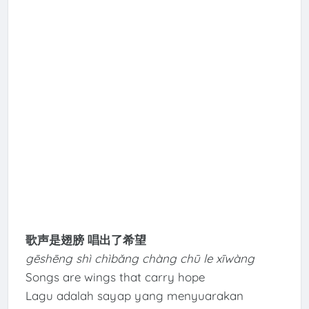
歌声是翅膀 唱出了希望
gēshēng shì chìbǎng chàng chū le xīwàng
Songs are wings that carry hope
Lagu adalah sayap yang menyuarakan