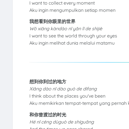
I want to collect every moment
Aku ingin mengumpulkan setiap momen
我想看到你眼里的世界
Wǒ xiǎng kàndào nǐ yǎn lǐ de shìjiè
I want to see the world through your eyes
Aku ingin melihat dunia melalui matamu
想到你到过的地方
Xiǎng dào nǐ dào guò de dìfang
I think about the places you've been
Aku memikirkan tempat-tempat yang pernah k
和你曾渡过的时光
Hé nǐ céng dùguò de shíguāng
And the times we once shared