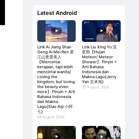
Latest Android
Lirik Ai Jiang Shan
Lirik Liu Xing Yu 流
Geng Ai Mei Ren 爱
星雨【Hujan
江山更爱美人
Meteor/ Meteor
o
【Mencintai
Shower】 Pinyin +
kerajaan, tapi lebih
Arti Bahasa
mencintai wanita/
Indonesia dan
Loving the
Makna Lagu{Jerry
kingdom, but loving
Yan 言承旭}
the beauty even
05 August, 2026
more】 Pinyin + Arti
Bahasa Indonesia
dan Makna
Lagu{Xiao Aqi 小阿
七}
06 August, 2026