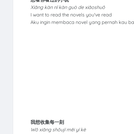
Xiǎng kàn nǐ kàn guò de xiǎoshuō
I want to read the novels you've read
Aku ingin membaca novel yang pernah kau b
我想收集每一刻
Wǒ xiǎng shōují měi yí kè