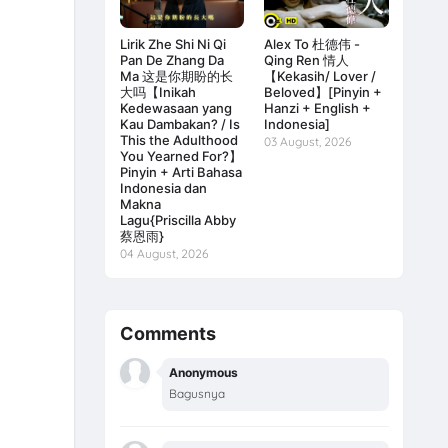
Lirik Zhe Shi Ni Qi
Alex To 杜德伟 -
Pan De Zhang Da
Qing Ren 情人
Ma 这是你期盼的长
【Kekasih/ Lover /
大吗【Inikah
Beloved】[Pinyin +
Kedewasaan yang
Hanzi + English +
Kau Dambakan? / Is
Indonesia]
This the Adulthood
03 August, 2026
You Yearned For?】
Pinyin + Arti Bahasa
Indonesia dan
Makna
Lagu{Priscilla Abby
蔡恩雨}
04 August, 2026
Comments
Anonymous
Bagusnya