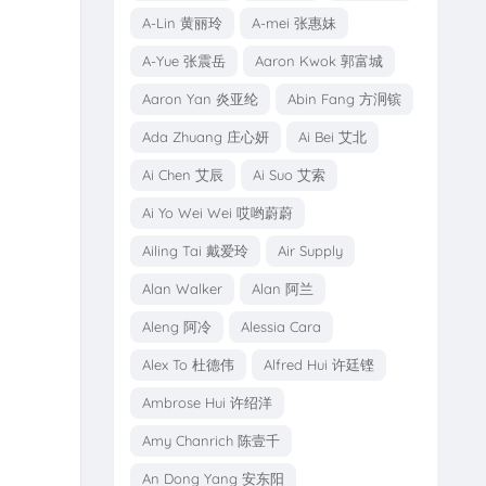
A-Lin 黄丽玲
A-mei 张惠妹
A-Yue 张震岳
Aaron Kwok 郭富城
Aaron Yan 炎亚纶
Abin Fang 方泂镔
Ada Zhuang 庄心妍
Ai Bei 艾北
Ai Chen 艾辰
Ai Suo 艾索
Ai Yo Wei Wei 哎哟蔚蔚
Ailing Tai 戴爱玲
Air Supply
Alan Walker
Alan 阿兰
Aleng 阿冷
Alessia Cara
Alex To 杜德伟
Alfred Hui 许廷铿
Ambrose Hui 许绍洋
Amy Chanrich 陈壹千
An Dong Yang 安东阳