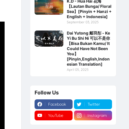
K.D - Hua Hai 花海
【Lautan Bunga/ Floral
Sea】[Pinyin + Hanzi +
English + Indonesia]
September 03, 2025
Dai Yutong 戴羽彤 - Ke
Yi Bu Shi Ni 可以不是你
【Bisa Bukan Kamu/ It
Could Have Not Been
You】
[Pinyin,English,Indon
esian Translation]
April 05, 2025
Follow Us
Facebook
Twitter
YouTube
Instagram