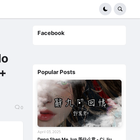
Facebook
No
 +
Popular Posts
0
April 03, 2025
Deng Shen Me Jun 等什么君 - Ci Jiu