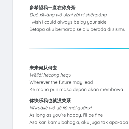
多希望我一直在你身旁
Duō xīwàng wǒ yìzhí zài nǐ shēnpáng
I wish I could always be by your side
Betapa aku berharap selalu berada di sisimu
未来何从何去
Wèilái hécóng héqù
Wherever the future may lead
Ke mana pun masa depan akan membawa
你快乐我也就没关系
Nǐ kuàilè wǒ yě jiù méi guānxi
As long as you're happy, I'll be fine
Asalkan kamu bahagia, aku juga tak apa-apa