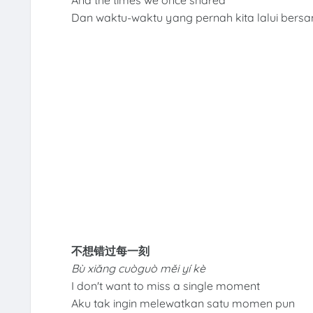
Dan waktu-waktu yang pernah kita lalui bers
不想错过每一刻
Bù xiǎng cuòguò měi yí kè
I don't want to miss a single moment
Aku tak ingin melewatkan satu momen pun