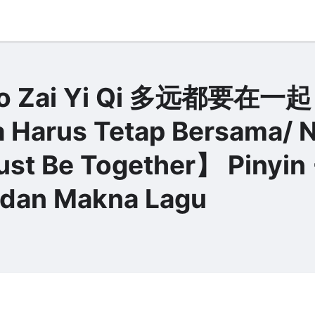
Yao Zai Yi Qi 多远都要在一起
a Harus Tetap Bersama/ 
ust Be Together】 Pinyin
a dan Makna Lagu