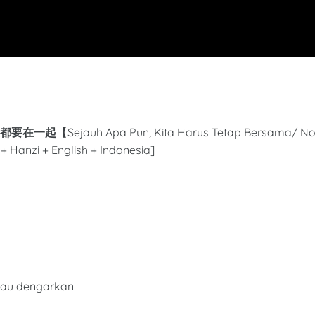
i 多远都要在一起
【
Sejauh Apa Pun, Kita Harus Tetap Bersama
/
N
+ Hanzi + English + Indonesia]
kau dengarkan