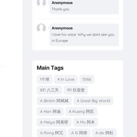
Anonymous
Thank you
Anonymous
I love his voice. Why we dont see you
in Europe
Main Tags
1个球
4 In Love
5566
831 八三夭
911 玖壹壹
A Binbin 阿斌斌
A Great Big World
A Han 阿涵
A Kuang 阿匡
A Meiya 阿美呀
A Mu 阿木
A Rong 阿冗
A Si 阿肆
A-do 阿杜