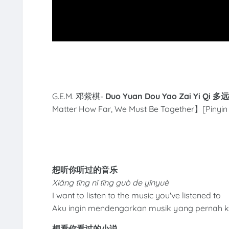
G.E.M. 邓紫棋-
Duo Yuan Dou Yao Zai Yi Q
Matter How Far, We Must Be Together
】[Pinyin 
想听你听过的音乐
Xiǎng tīng nǐ tīng guò de yīnyuè
I want to listen to the music you've listened to
Aku ingin mendengarkan musik yang pernah 
想看你看过的小说