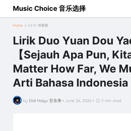
Music Choice 音乐选择
Home
G.E.M. 邓紫棋
Lirik Duo Yuan Dou 
【Sejauh Apa Pun, Kit
Matter How Far, We M
Arti Bahasa Indonesi
by
Didi Haiyu 甘永来
•
June 26, 2026
•
5 min read