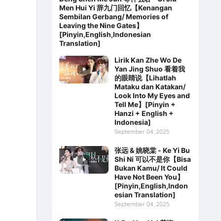
Men Hui Yi 辞九门回忆【Kenangan
Sembilan Gerbang/ Memories of
Leaving the Nine Gates】
[Pinyin,English,Indonesian
Translation]
Lirik Kan Zhe Wo De
Yan Jing Shuo 看着我
的眼睛说【Lihatlah
Mataku dan Katakan/
Look Into My Eyes and
Tell Me】[Pinyin +
Hanzi + English +
Indonesia]
September 04, 2025
张远 & 姚晓棠 - Ke Yi Bu
Shi Ni 可以不是你【Bisa
Bukan Kamu/ It Could
Have Not Been You】
[Pinyin,English,Indon
esian Translation]
September 04, 2025