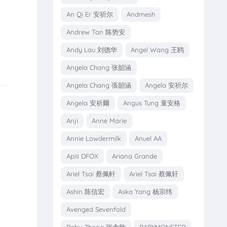
An Qi Er 安祈尔
Andmesh
Andrew Tan 陈势安
Andy Lau 刘德华
Angel Wang 王鸥
Angela Chang 张韶涵
Angela Chang 張韶涵
Angela 安祈尔
Angela 安祈爾
Angus Tung 童安格
Anji
Anne Marie
Annie Lowdermilk
Anuel AA
Apiii DFOX
Ariana Grande
Ariel Tsai 蔡佩軒
Ariel Tsai 蔡佩轩
Ashin 陈信宏
Aska Yang 杨宗纬
Avenged Sevenfold