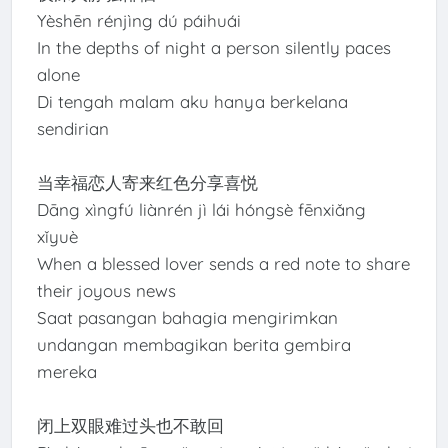
Yèshēn rénjìng dú páihuái
In the depths of night a person silently paces
alone
Di tengah malam aku hanya berkelana
sendirian
当幸福恋人寄来红色分享喜悦
Dāng xìngfú liànrén jì lái hóngsè fēnxiǎng
xǐyuè
When a blessed lover sends a red note to share
their joyous news
Saat pasangan bahagia mengirimkan
undangan membagikan berita gembira
mereka
闭上双眼难过头也不敢回