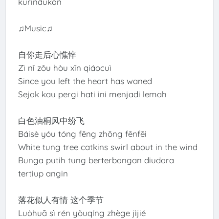
kurindukan
♫Music♫
自你走后心憔悴
Zì nǐ zǒu hòu xīn qiáocuì
Since you left the heart has waned
Sejak kau pergi hati ini menjadi lemah
白色油桐风中纷飞
Báisè yóu tóng fēng zhōng fēnfēi
White tung tree catkins swirl about in the wind
Bunga putih tung berterbangan diudara
tertiup angin
落花似人有情 这个季节
Luòhuā sì rén yǒuqíng zhège jìjié