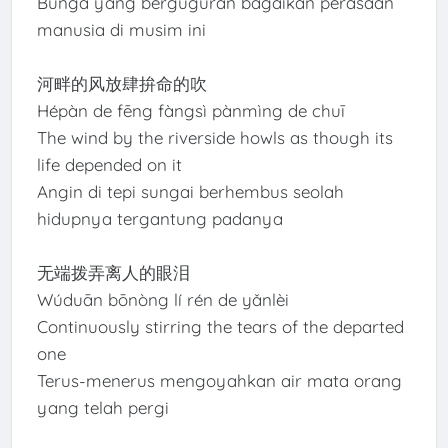
Bunga yang berguguran bagaikan perasaan
manusia di musim ini
河畔的风放肆拚命的吹
Hépàn de fēng fàngsì pànmìng de chuī
The wind by the riverside howls as though its
life depended on it
Angin di tepi sungai berhembus seolah
hidupnya tergantung padanya
无端拨弄离人的眼泪
Wúduān bōnòng lí rén de yǎnlèi
Continuously stirring the tears of the departed
one
Terus-menerus mengoyahkan air mata orang
yang telah pergi