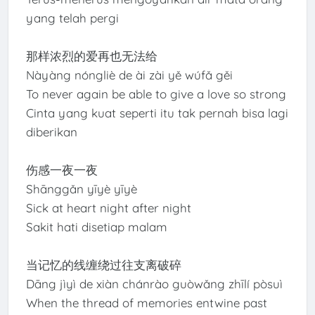
yang telah pergi
那样浓烈的爱再也无法给
Nàyàng nóngliè de ài zài yě wúfǎ gěi
To never again be able to give a love so strong
Cinta yang kuat seperti itu tak pernah bisa lagi
diberikan
伤感一夜一夜
Shānggǎn yīyè yīyè
Sick at heart night after night
Sakit hati disetiap malam
当记忆的线缠绕过往支离破碎
Dāng jìyì de xiàn chánrào guòwǎng zhīlí pòsuì
When the thread of memories entwine past