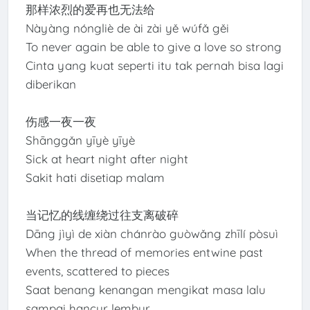
那样浓烈的爱再也无法给
Nàyàng nóngliè de ài zài yě wúfǎ gěi
To never again be able to give a love so strong
Cinta yang kuat seperti itu tak pernah bisa lagi
diberikan
伤感一夜一夜
Shānggǎn yīyè yīyè
Sick at heart night after night
Sakit hati disetiap malam
当记忆的线缠绕过往支离破碎
Dāng jìyì de xiàn chánrào guòwǎng zhīlí pòsuì
When the thread of memories entwine past
events, scattered to pieces
Saat benang kenangan mengikat masa lalu
sampai hancur lembur