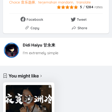
Choice 音乐选择
terjemahan mandarin
translate
5
/
1284
rates
Facebook
Tweet
Copy
Share
Didi Haiyu 甘永来
I'm extremely simple
You might like