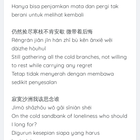
Hanya bisa penjamkan mata dan pergi tak
berani untuk melihat kembali
仍然捡尽寒枝不肯安歇 微带着后悔
Réngrán jiǎn jǐn hán zhī bù kěn ānxiē wēi
dàizhe hòuhuǐ
Still gathering all the cold branches, not willing
to rest while carrying any regret
Tetap tidak menyerah dengan membawa
sedikit penyesalan
寂寞沙洲我该思念谁
Jìmò shāzhōu wǒ gāi sīniàn shéi
On the cold sandbank of loneliness who should
I long for?
Digurun kesepian siapa yang harus