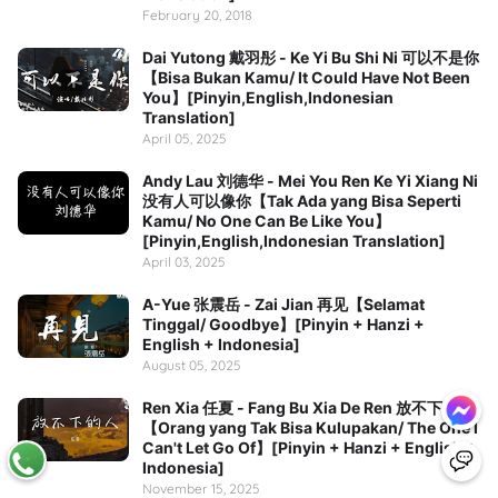
February 20, 2018
Dai Yutong 戴羽彤 - Ke Yi Bu Shi Ni 可以不是你
【Bisa Bukan Kamu/ It Could Have Not Been
You】[Pinyin,English,Indonesian
Translation]
April 05, 2025
Andy Lau 刘德华 - Mei You Ren Ke Yi Xiang Ni
没有人可以像你【Tak Ada yang Bisa Seperti
Kamu/ No One Can Be Like You】
[Pinyin,English,Indonesian Translation]
April 03, 2025
A-Yue 张震岳 - Zai Jian 再见【Selamat
Tinggal/ Goodbye】[Pinyin + Hanzi +
English + Indonesia]
August 05, 2025
Ren Xia 任夏 - Fang Bu Xia De Ren 放不下的人
【Orang yang Tak Bisa Kulupakan/ The One I
Can't Let Go Of】[Pinyin + Hanzi + English +
Indonesia]
November 15, 2025