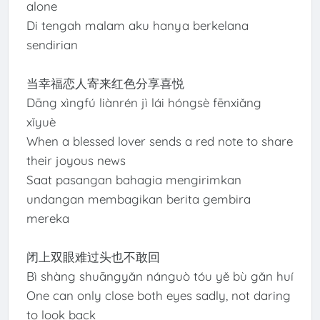
alone
Di tengah malam aku hanya berkelana
sendirian
当幸福恋人寄来红色分享喜悦
Dāng xìngfú liànrén jì lái hóngsè fēnxiǎng
xǐyuè
When a blessed lover sends a red note to share
their joyous news
Saat pasangan bahagia mengirimkan
undangan membagikan berita gembira
mereka
闭上双眼难过头也不敢回
Bì shàng shuāngyǎn nánguò tóu yě bù gǎn huí
One can only close both eyes sadly, not daring
to look back