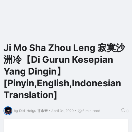
Ji Mo Sha Zhou Leng 寂寞沙
洲冷【Di Gurun Kesepian
Yang Dingin】
[Pinyin,English,Indonesian
Translation]
by
Didi Haiyu 甘永来
•
April 04, 2020
•
5 min read
0