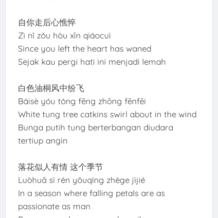
自你走后心憔悴
Zì nǐ zǒu hòu xīn qiáocuì
Since you left the heart has waned
Sejak kau pergi hati ini menjadi lemah
白色油桐风中纷飞
Báisè yóu tóng fēng zhōng fēnfēi
White tung tree catkins swirl about in the wind
Bunga putih tung berterbangan diudara
tertiup angin
落花似人有情 这个季节
Luòhuā sì rén yǒuqíng zhège jìjié
In a season where falling petals are as
passionate as man