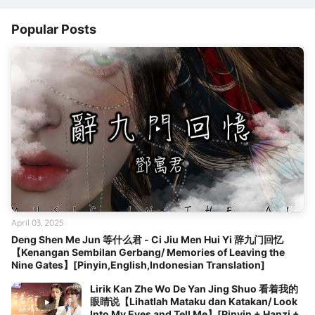
Popular Posts
April 03, 2025
Deng Shen Me Jun 等什么君 - Ci Jiu Men Hui Yi 辞九门回忆
【Kenangan Sembilan Gerbang/ Memories of Leaving the
Nine Gates】[Pinyin,English,Indonesian Translation]
Lirik Kan Zhe Wo De Yan Jing Shuo 看着我的
眼睛说【Lihatlah Mataku dan Katakan/ Look
Into My Eyes and Tell Me】[Pinyin + Hanzi +