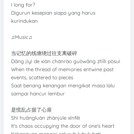
I long for?
Digurun kesepian siapa yang harus
kurindukan
♫Music♫
当记忆的线缠绕过往支离破碎
Dāng jìyì de xiàn chánrào guòwǎng zhīlí pòsuì
When the thread of memories entwine past
events, scattered to pieces
Saat benang kenangan mengikat masa lalu
sampai hancur lembur
是慌乱占据了心扉
Shì huāngluàn zhànjùle xīnfēi
It's chaos occupying the door of one's heart
Kekacauan mengisi seluruh lubuk hati