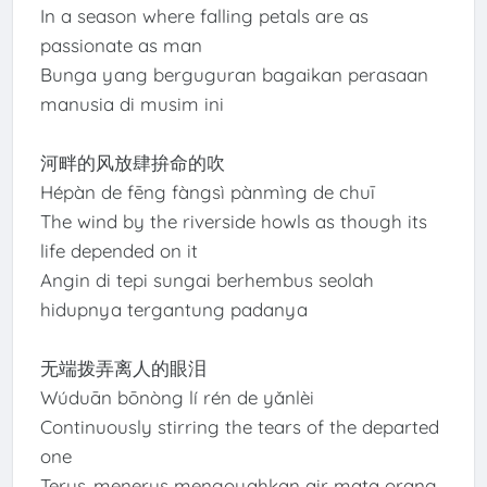
In a season where falling petals are as
passionate as man
Bunga yang berguguran bagaikan perasaan
manusia di musim ini
河畔的风放肆拚命的吹
Hépàn de fēng fàngsì pànmìng de chuī
The wind by the riverside howls as though its
life depended on it
Angin di tepi sungai berhembus seolah
hidupnya tergantung padanya
无端拨弄离人的眼泪
Wúduān bōnòng lí rén de yǎnlèi
Continuously stirring the tears of the departed
one
Terus-menerus mengoyahkan air mata orang