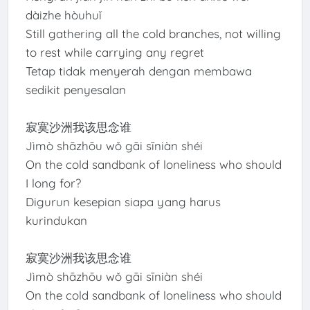
dàizhe hòuhuǐ
Still gathering all the cold branches, not willing
to rest while carrying any regret
Tetap tidak menyerah dengan membawa
sedikit penyesalan
寂寞沙洲我该思念谁
Jìmò shāzhōu wǒ gāi sīniàn shéi
On the cold sandbank of loneliness who should
I long for?
Digurun kesepian siapa yang harus
kurindukan
寂寞沙洲我该思念谁
Jìmò shāzhōu wǒ gāi sīniàn shéi
On the cold sandbank of loneliness who should