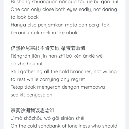
Bì shàng shuāngyǎn nánguò tóu yě bù gǎn huí
One can only close both eyes sadly, not daring
to look back
Hanya bisa penjamkan mata dan pergi tak
berani untuk melihat kembali
仍然捡尽寒枝不肯安歇 微带着后悔
Réngrán jiǎn jǐn hán zhī bù kěn ānxiē wēi
dàizhe hòuhuǐ
Still gathering all the cold branches, not willing
to rest while carrying any regret
Tetap tidak menyerah dengan membawa
sedikit penyesalan
寂寞沙洲我该思念谁
Jìmò shāzhōu wǒ gāi sīniàn shéi
On the cold sandbank of loneliness who should