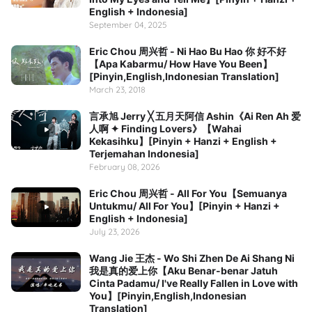
English + Indonesia]
September 04, 2025
Eric Chou 周兴哲 - Ni Hao Bu Hao 你 好不好
【Apa Kabarmu/ How Have You Been】
[Pinyin,English,Indonesian Translation]
March 23, 2018
言承旭 Jerry ╳ 五月天阿信 Ashin《Ai Ren Ah 爱
人啊 ✦ Finding Lovers》【Wahai
Kekasihku】[Pinyin + Hanzi + English +
Terjemahan Indonesia]
February 08, 2026
Eric Chou 周兴哲 - All For You【Semuanya
Untukmu/ All For You】[Pinyin + Hanzi +
English + Indonesia]
July 23, 2026
Wang Jie 王杰 - Wo Shi Zhen De Ai Shang Ni
我是真的爱上你【Aku Benar-benar Jatuh
Cinta Padamu/ I've Really Fallen in Love with
You】[Pinyin,English,Indonesian
Translation]