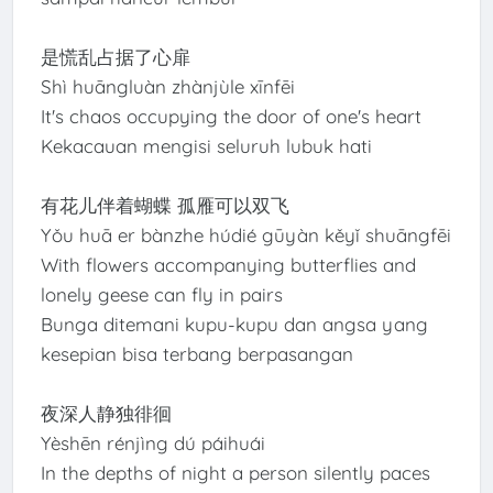
是慌乱占据了心扉
Shì huāngluàn zhànjùle xīnfēi
It's chaos occupying the door of one's heart
Kekacauan mengisi seluruh lubuk hati
有花儿伴着蝴蝶 孤雁可以双飞
Yǒu huā er bànzhe húdié gūyàn kěyǐ shuāngfēi
With flowers accompanying butterflies and
lonely geese can fly in pairs
Bunga ditemani kupu-kupu dan angsa yang
kesepian bisa terbang berpasangan
夜深人静独徘徊
Yèshēn rénjìng dú páihuái
In the depths of night a person silently paces