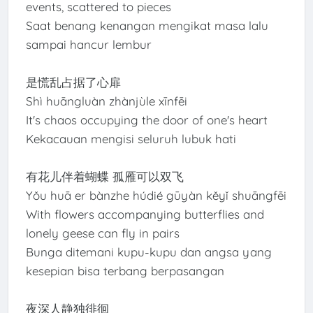
events, scattered to pieces
Saat benang kenangan mengikat masa lalu
sampai hancur lembur
是慌乱占据了心扉
Shì huāngluàn zhànjùle xīnfēi
It's chaos occupying the door of one's heart
Kekacauan mengisi seluruh lubuk hati
有花儿伴着蝴蝶 孤雁可以双飞
Yǒu huā er bànzhe húdié gūyàn kěyǐ shuāngfēi
With flowers accompanying butterflies and
lonely geese can fly in pairs
Bunga ditemani kupu-kupu dan angsa yang
kesepian bisa terbang berpasangan
夜深人静独徘徊