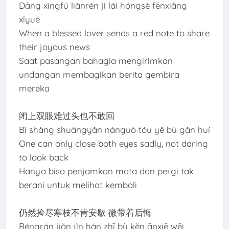
Dāng xìngfú liànrén jì lái hóngsè fēnxiǎng
xǐyuè
When a blessed lover sends a red note to share
their joyous news
Saat pasangan bahagia mengirimkan
undangan membagikan berita gembira
mereka
闭上双眼难过头也不敢回
Bì shàng shuāngyǎn nánguò tóu yě bù gǎn huí
One can only close both eyes sadly, not daring
to look back
Hanya bisa penjamkan mata dan pergi tak
berani untuk melihat kembali
仍然捡尽寒枝不肯安歇 微带着后悔
Réngrán jiǎn jǐn hán zhī bù kěn ānxiē wēi