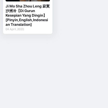
Ji Mo Sha Zhou Leng 寂寞
沙洲冷【Di Gurun
Kesepian Yang Dingin】
[Pinyin,English,Indonesi
an Translation]
04 April, 2020