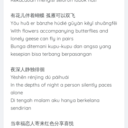
有花儿伴着蝴蝶 孤雁可以双飞
Yǒu huā er bànzhe húdié gūyàn kěyǐ shuāngfēi
With flowers accompanying butterflies and
lonely geese can fly in pairs
Bunga ditemani kupu-kupu dan angsa yang
kesepian bisa terbang berpasangan
夜深人静独徘徊
Yèshēn rénjìng dú páihuái
In the depths of night a person silently paces
alone
Di tengah malam aku hanya berkelana
sendirian
当幸福恋人寄来红色分享喜悦