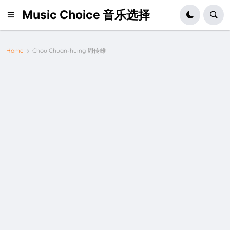
Music Choice 音乐选择
Home
Chou Chuan-huing 周传雄