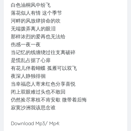
白色油桐风中纷飞
落花似人有情 这个季节
河畔的风放肆拚命的吹
无端拨弄离人的眼泪
那样浓烈的爱再也无法给
伤感一夜一夜
当记忆的线缠绕过往支离破碎
是慌乱占据了心扉
有花儿伴着蝴蝶 孤雁可以双飞
夜深人静独徘徊
当幸福恋人寄来红色分享喜悦
闭上双眼难过头也不敢回
仍然捡尽寒枝不肯安歇 微带着后悔
寂寞沙洲我该思念谁
Download Mp3/ Mp4: