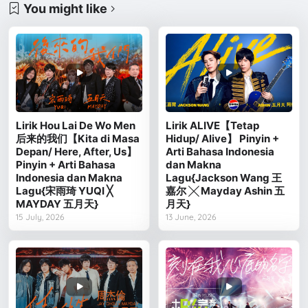
You might like
Lirik Hou Lai De Wo Men
Lirik ALIVE【Tetap
后来的我们【Kita di Masa
Hidup/ Alive】 Pinyin +
Depan/ Here, After, Us】
Arti Bahasa Indonesia
Pinyin + Arti Bahasa
dan Makna
Indonesia dan Makna
Lagu{Jackson Wang 王
Lagu{宋雨琦 YUQI ╳
嘉尔 ╳ Mayday Ashin 五
MAYDAY 五月天}
月天}
15 July, 2026
13 June, 2026