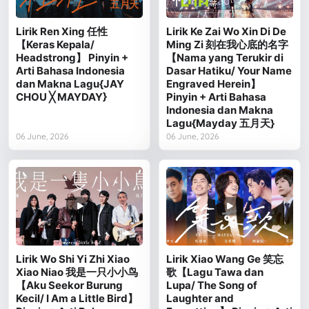
Lirik Ren Xing 任性
Lirik Ke Zai Wo Xin Di De
【Keras Kepala/
Ming Zi 刻在我心底的名字
Headstrong】 Pinyin +
【Nama yang Terukir di
Arti Bahasa Indonesia
Dasar Hatiku/ Your Name
dan Makna Lagu{JAY
Engraved Herein】
CHOU ╳ MAYDAY}
Pinyin + Arti Bahasa
Indonesia dan Makna
Lagu{Mayday 五月天}
06 June, 2026
06 June, 2026
Lirik Wo Shi Yi Zhi Xiao
Lirik Xiao Wang Ge 笑忘
Xiao Niao 我是一只小小鸟
歌【Lagu Tawa dan
【Aku Seekor Burung
Lupa/ The Song of
Kecil/ I Am a Little Bird】
Laughter and