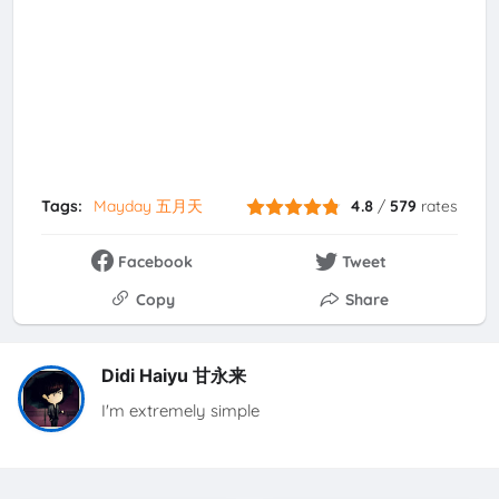
Tags:
Mayday 五月天
4.8
/
579
rates
Facebook
Tweet
Copy
Share
Didi Haiyu 甘永来
I'm extremely simple