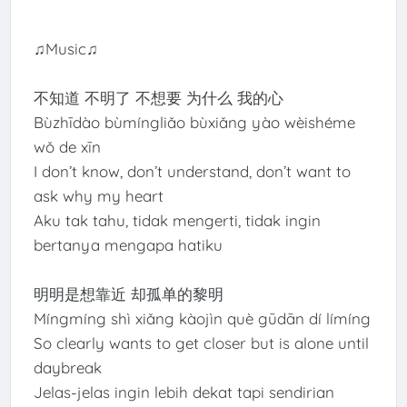
♫Music♫
不知道 不明了 不想要 为什么 我的心
Bùzhīdào bùmíngliǎo bùxiǎng yào wèishéme
wǒ de xīn
I don’t know, don’t understand, don’t want to
ask why my heart
Aku tak tahu, tidak mengerti, tidak ingin
bertanya mengapa hatiku
明明是想靠近 却孤单的黎明
Míngmíng shì xiǎng kàojìn què gūdān dí límíng
So clearly wants to get closer but is alone until
daybreak
Jelas-jelas ingin lebih dekat tapi sendirian