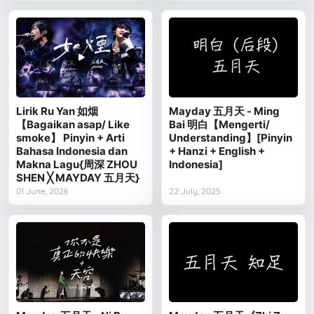
Lirik Ru Yan 如烟
Mayday 五月天 - Ming
【Bagaikan asap/ Like
Bai 明白【Mengerti/
smoke】 Pinyin + Arti
Understanding】[Pinyin
Bahasa Indonesia dan
+ Hanzi + English +
Makna Lagu{周深 ZHOU
Indonesia]
SHEN ╳ MAYDAY 五月天}
01 June, 2026
22 July, 2025