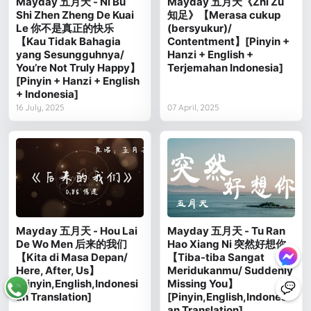
Mayday 五月天 - Ni Bu
Mayday 五月天《Zhi Zu
Shi Zhen Zheng De Kuai
知足》【Merasa cukup
Le 你不是真正的快乐
(bersyukur)/
【Kau Tidak Bahagia
Contentment】[Pinyin +
yang Sesungguhnya/
Hanzi + English +
You’re Not Truly Happy】
Terjemahan Indonesia]
[Pinyin + Hanzi + English
+ Indonesia]
16 July, 2025
07 April, 2025
Mayday 五月天 - Hou Lai
Mayday 五月天 - Tu Ran
De Wo Men 后来的我们
Hao Xiang Ni 突然好想你
【Kita di Masa Depan/
【Tiba-tiba Sangat
Here, After, Us】
Meridukanmu/ Suddenly
[Pinyin,English,Indonesi
Missing You】
an Translation]
[Pinyin,English,Indonesi
an Translation]