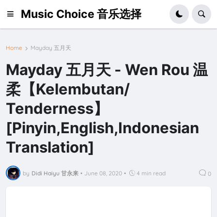
Music Choice 音乐选择
Home
Mayday 五月天
Mayday 五月天 - Wen Rou 温
柔【Kelembutan/
Tenderness】
[Pinyin,English,Indonesian
Translation]
by
Didi Haiyu 甘永来
•
June 08, 2020
•
4 min read
0