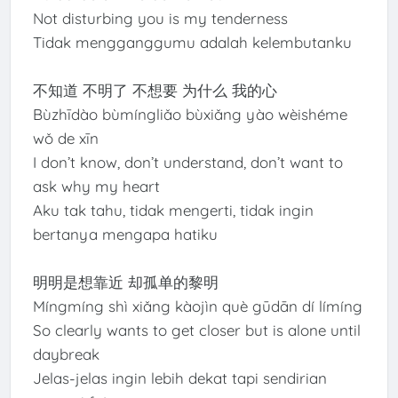
Not disturbing you is my tenderness
Tidak mengganggumu adalah kelembutanku
不知道 不明了 不想要 为什么 我的心
Bùzhīdào bùmíngliǎo bùxiǎng yào wèishéme
wǒ de xīn
I don’t know, don’t understand, don’t want to
ask why my heart
Aku tak tahu, tidak mengerti, tidak ingin
bertanya mengapa hatiku
明明是想靠近 却孤单的黎明
Míngmíng shì xiǎng kàojìn què gūdān dí límíng
So clearly wants to get closer but is alone until
daybreak
Jelas-jelas ingin lebih dekat tapi sendirian