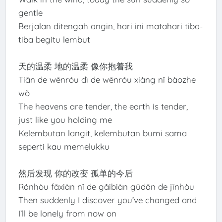
gentle
Berjalan ditengah angin, hari ini matahari tiba-
tiba begitu lembut
天的温柔 地的温柔 像你抱着我
Tiān de wēnróu dì de wēnróu xiàng nǐ bàozhe
wǒ
The heavens are tender, the earth is tender,
just like you holding me
Kelembutan langit, kelembutan bumi sama
seperti kau memelukku
然后发现 你的改变 孤单的今后
Ránhòu fāxiàn nǐ de gǎibiàn gūdān de jīnhòu
Then suddenly I discover you’ve changed and
I’ll be lonely from now on