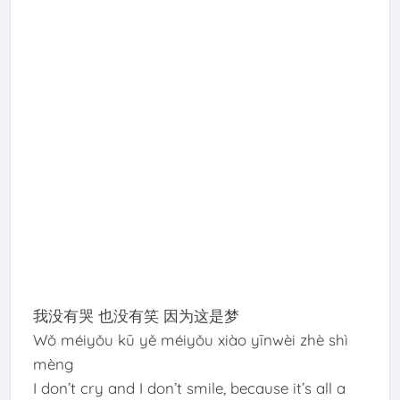
我没有哭 也没有笑 因为这是梦
Wǒ méiyǒu kū yě méiyǒu xiào yīnwèi zhè shì
mèng
I don’t cry and I don’t smile, because it’s all a