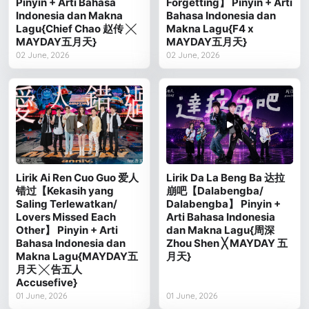
Pinyin + Arti Bahasa
Forgetting】 Pinyin + Arti
Indonesia dan Makna
Bahasa Indonesia dan
Lagu{Chief Chao 赵传 ╳
Makna Lagu{F4 x
MAYDAY五月天}
MAYDAY五月天}
02 June, 2026
02 June, 2026
Lirik Ai Ren Cuo Guo 爱人
Lirik Da La Beng Ba 达拉
错过【Kekasih yang
崩吧【Dalabengba/
Saling Terlewatkan/
Dalabengba】 Pinyin +
Lovers Missed Each
Arti Bahasa Indonesia
Other】 Pinyin + Arti
dan Makna Lagu{周深
Bahasa Indonesia dan
Zhou Shen ╳ MAYDAY 五
Makna Lagu{MAYDAY五
月天}
月天 ╳ 告五人
Accusefive}
01 June, 2026
01 June, 2026