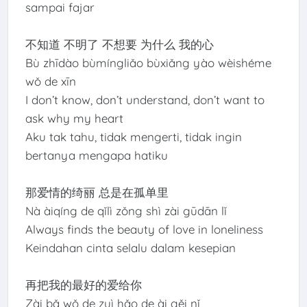
sampai fajar
不知道 不明了 不想要 为什么 我的心
Bù zhīdào bùmíngliǎo bùxiǎng yào wèishéme
wǒ de xīn
I don’t know, don’t understand, don’t want to
ask why my heart
Aku tak tahu, tidak mengerti, tidak ingin
bertanya mengapa hatiku
那爱情的绮丽 总是在孤单里
Nà àiqíng de qǐlì zǒng shì zài gūdān lǐ
Always finds the beauty of love in loneliness
Keindahan cinta selalu dalam kesepian
再把我的最好的爱给你
Zài bǎ wǒ de zuì hǎo de ài gěi nǐ