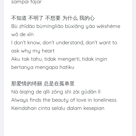
sampai fajar
不知道 不明了 不想要 为什么 我的心
Bù zhīdào bùmíngliǎo bùxiǎng yào wèishéme
wǒ de xīn
I don’t know, don’t understand, don’t want to
ask why my heart
Aku tak tahu, tidak mengerti, tidak ingin
bertanya mengapa hatiku
那爱情的绮丽 总是在孤单里
Nà àiqíng de qǐlì zǒng shì zài gūdān lǐ
Always finds the beauty of love in loneliness
Keindahan cinta selalu dalam kesepian