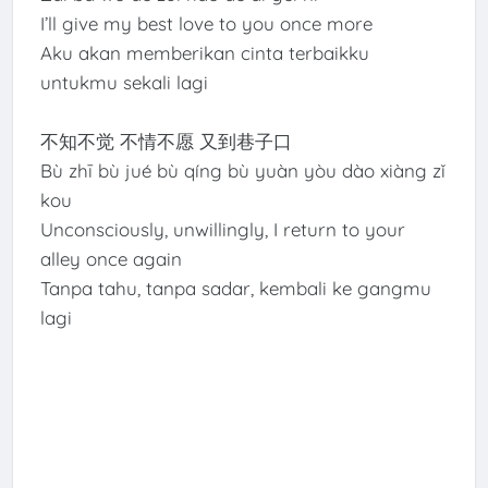
I’ll give my best love to you once more
Aku akan memberikan cinta terbaikku
untukmu sekali lagi
不知不觉 不情不愿 又到巷子口
Bù zhī bù jué bù qíng bù yuàn yòu dào xiàng zǐ
kou
Unconsciously, unwillingly, I return to your
alley once again
Tanpa tahu, tanpa sadar, kembali ke gangmu
lagi