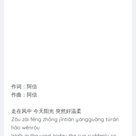
作词：阿信
作曲：阿信
走在风中 今天阳光 突然好温柔
Zǒu zài fēng zhōng jīntiān yángguāng túrán
hǎo wēnróu
Walk in the wind, today the sun suddenly so