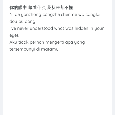
你的眼中 藏着什么 我从来都不懂
Nǐ de yǎnzhōng cángzhe shénme wǒ cónglái
dōu bù dǒng
I’ve never understood what was hidden in your
eyes
Aku tidak pernah mengerti apa yang
tersembunyi di matamu