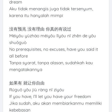
dream
Aku tidak menangis juga tidak tersenyum,
karena itu hanyalah mimpi
没有预兆 没有理由 你真的有说过
Méiyǒu yùzhào méiyǒu lǐyóu nǐ zhēn de yǒu
shuōguò
No prerequisites, no excuses, have you said it
all before
Tanpa syarat, tanpa alasan, sudahkah kau
mengatakannya
如果有 就让你自由
Rúguǒ yǒu jiù ràng nǐ zìyóu
If you have, I’ll let you have your freedom
Jika sudah, aku akan membiarkanmu memiliki
kebebasan