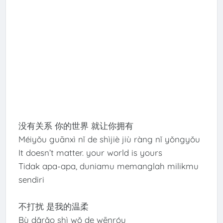
没有关系 你的世界 就让你拥有
Méiyǒu guānxì nǐ de shìjiè jiù ràng nǐ yǒngyǒu
It doesn’t matter. your world is yours
Tidak apa-apa, duniamu memanglah milikmu
sendiri
不打扰 是我的温柔
Bù dǎrǎo shì wǒ de wēnróu