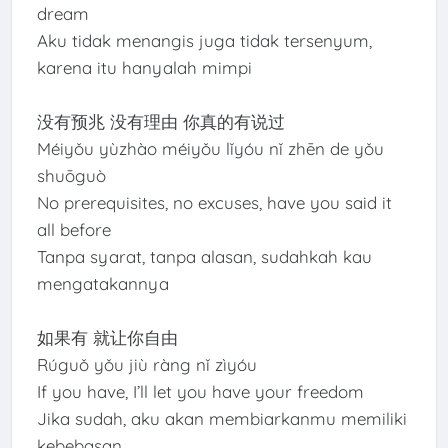
dream
Aku tidak menangis juga tidak tersenyum,
karena itu hanyalah mimpi
没有预兆 没有理由 你真的有说过
Méiyǒu yùzhào méiyǒu lǐyóu nǐ zhēn de yǒu
shuōguò
No prerequisites, no excuses, have you said it
all before
Tanpa syarat, tanpa alasan, sudahkah kau
mengatakannya
如果有 就让你自由
Rúguǒ yǒu jiù ràng nǐ zìyóu
If you have, I’ll let you have your freedom
Jika sudah, aku akan membiarkanmu memiliki
kebebasan