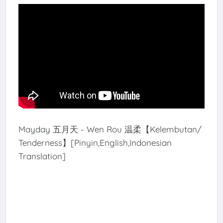
Mayday 五月天 - Wen Rou 温柔【Kelembutan/
Tenderness】[Pinyin,English,Indonesian
Translation]