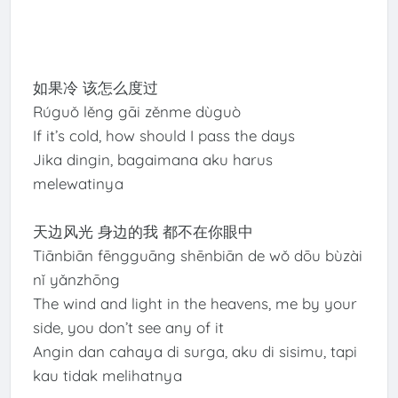
如果冷 该怎么度过
Rúguǒ lěng gāi zěnme dùguò
If it’s cold, how should I pass the days
Jika dingin, bagaimana aku harus
melewatinya
天边风光 身边的我 都不在你眼中
Tiānbiān fēngguāng shēnbiān de wǒ dōu bùzài
nǐ yǎnzhōng
The wind and light in the heavens, me by your
side, you don’t see any of it
Angin dan cahaya di surga, aku di sisimu, tapi
kau tidak melihatnya