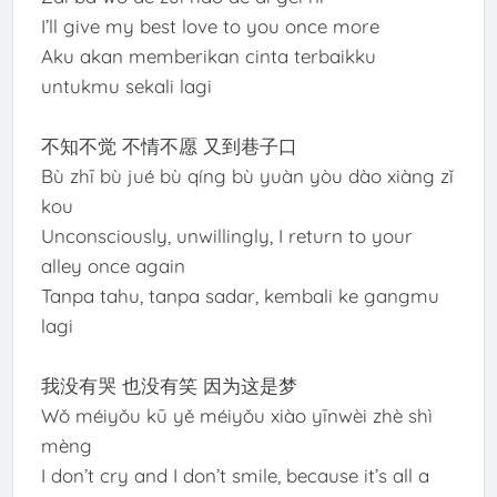
I’ll give my best love to you once more
Aku akan memberikan cinta terbaikku
untukmu sekali lagi
不知不觉 不情不愿 又到巷子口
Bù zhī bù jué bù qíng bù yuàn yòu dào xiàng zǐ
kou
Unconsciously, unwillingly, I return to your
alley once again
Tanpa tahu, tanpa sadar, kembali ke gangmu
lagi
我没有哭 也没有笑 因为这是梦
Wǒ méiyǒu kū yě méiyǒu xiào yīnwèi zhè shì
mèng
I don’t cry and I don’t smile, because it’s all a