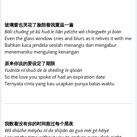
玻璃窗也哭花了脸陪着我重温一遍
Bōlí chuāng yě kū huā le liǎn péizhe wǒ chóngwēn yí biàn
Even the glass window cries and blurs as it relives it with me
Bahkan kaca jendela seolah menangis dan mengabur
menemaniku mengulang kenangan
原来你说的爱设定了期限
Yuánlái nǐ shuō de ài shèdìng le qīxiàn
So the love you spoke of had an expiration date
Ternyata cinta yang kau ucapkan punya batas waktu
我数着没有你的时间熬过每个黑夜
Wǒ shǔzhe méiyǒu nǐ de shíjiān áo guò měi gè hēiyè
I count the time without you to endure every dark night