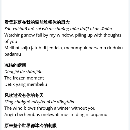
看雪花落在我的窗前堆积你的思念
Kàn xuěhuā luò zài wǒ de chuāng qián duījī nǐ de sīniàn
Watching snow fall by my window, piling up with thoughts
of you
Melihat salju jatuh di jendela, menumpuk bersama rinduku
padamu
冻结的瞬间
Dòngjié de shùnjiān
The frozen moment
Detik yang membeku
风吹过没有你的冬天
Fēng chuīguò méiyǒu nǐ de dōngtiān
The wind blows through a winter without you
Angin berhembus melewati musim dingin tanpamu
原来整个世界都冰冷的刺眼