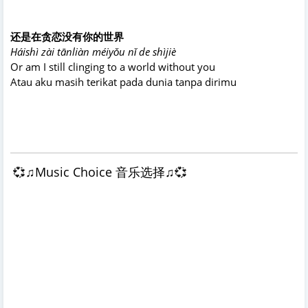
还是在贪恋没有你的世界
Háishì zài tānliàn méiyǒu nǐ de shìjiè
Or am I still clinging to a world without you
Atau aku masih terikat pada dunia tanpa dirimu
💞♫Music Choice 音乐选择♫💞