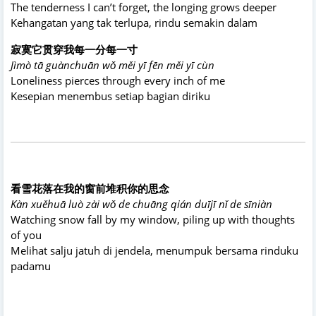
The tenderness I can’t forget, the longing grows deeper
Kehangatan yang tak terlupa, rindu semakin dalam
寂寞它贯穿我每一分每一寸
Jìmò tā guànchuān wǒ měi yī fēn měi yī cùn
Loneliness pierces through every inch of me
Kesepian menembus setiap bagian diriku
看雪花落在我的窗前堆积你的思念
Kàn xuěhuā luò zài wǒ de chuāng qián duījī nǐ de sīniàn
Watching snow fall by my window, piling up with thoughts
of you
Melihat salju jatuh di jendela, menumpuk bersama rinduku
padamu