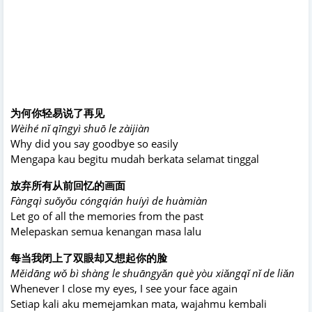
为何你轻易说了再见
Wèihé nǐ qīngyì shuō le zàijiàn
Why did you say goodbye so easily
Mengapa kau begitu mudah berkata selamat tinggal
放弃所有从前回忆的画面
Fàngqì suǒyǒu cóngqián huíyì de huàmiàn
Let go of all the memories from the past
Melepaskan semua kenangan masa lalu
每当我闭上了双眼却又想起你的脸
Měidāng wǒ bì shàng le shuāngyǎn què yòu xiǎngqǐ nǐ de liǎn
Whenever I close my eyes, I see your face again
Setiap kali aku memejamkan mata, wajahmu kembali