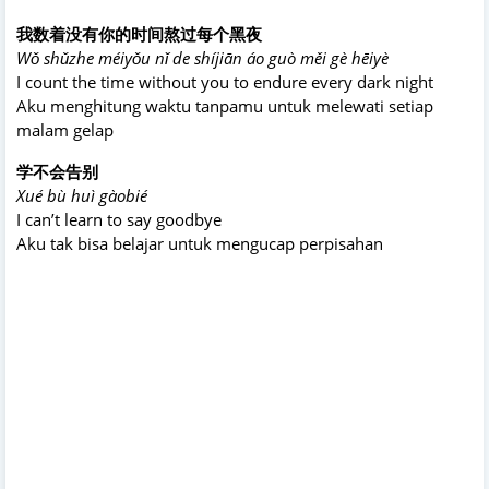
我数着没有你的时间熬过每个黑夜
Wǒ shǔzhe méiyǒu nǐ de shíjiān áo guò měi gè hēiyè
I count the time without you to endure every dark night
Aku menghitung waktu tanpamu untuk melewati setiap
malam gelap
学不会告别
Xué bù huì gàobié
I can’t learn to say goodbye
Aku tak bisa belajar untuk mengucap perpisahan