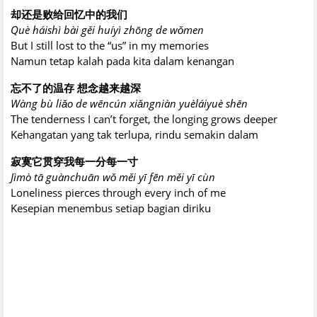
却还是败给回忆中的我们
Què háishì bài gěi huíyì zhōng de wǒmen
But I still lost to the “us” in my memories
Namun tetap kalah pada kita dalam kenangan
忘不了的温存 想念越来越深
Wàng bù liǎo de wēncún xiǎngniàn yuèláiyuè shēn
The tenderness I can’t forget, the longing grows deeper
Kehangatan yang tak terlupa, rindu semakin dalam
寂寞它贯穿我每一分每一寸
Jìmò tā guànchuān wǒ měi yī fēn měi yī cùn
Loneliness pierces through every inch of me
Kesepian menembus setiap bagian diriku