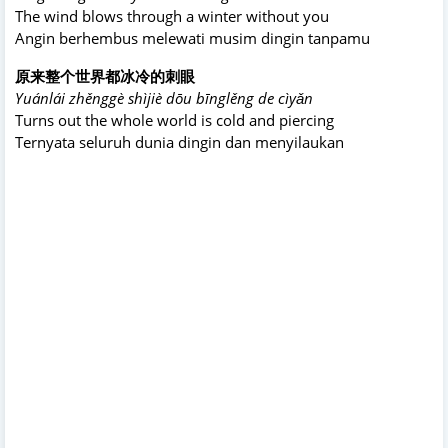
The wind blows through a winter without you
Angin berhembus melewati musim dingin tanpamu
原来整个世界都冰冷的刺眼
Yuánlái zhěnggè shìjiè dōu bīnglěng de cìyǎn
Turns out the whole world is cold and piercing
Ternyata seluruh dunia dingin dan menyilaukan