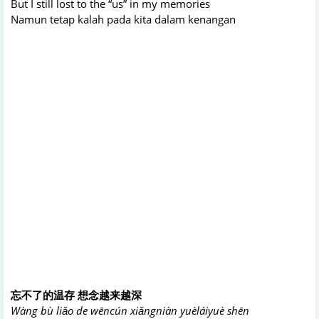
But I still lost to the “us” in my memories
Namun tetap kalah pada kita dalam kenangan
忘不了的温存 想念越来越深
Wàng bù liǎo de wēncún xiǎngniàn yuèláiyuè shēn