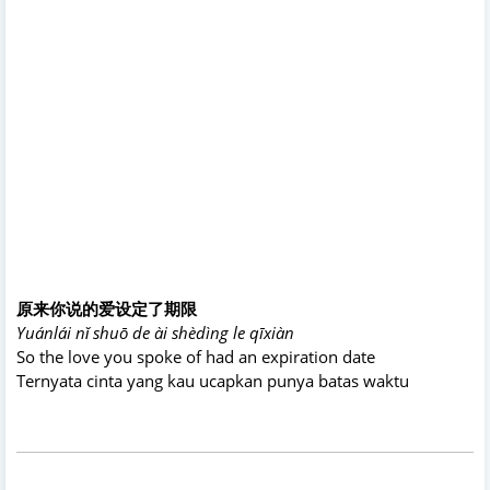
原来你说的爱设定了期限
Yuánlái nǐ shuō de ài shèdìng le qīxiàn
So the love you spoke of had an expiration date
Ternyata cinta yang kau ucapkan punya batas waktu