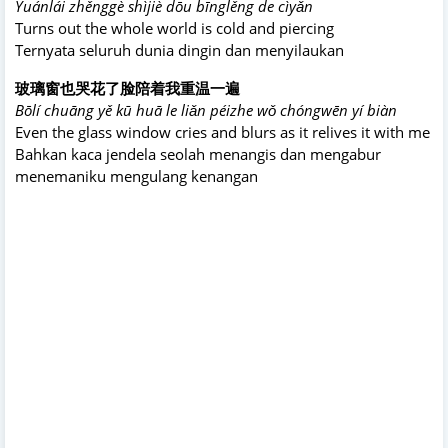
Yuánlái zhěnggè shìjiè dōu bīnglěng de cìyǎn
Turns out the whole world is cold and piercing
Ternyata seluruh dunia dingin dan menyilaukan
玻璃窗也哭花了脸陪着我重温一遍
Bōlí chuāng yě kū huā le liǎn péizhe wǒ chóngwēn yí biàn
Even the glass window cries and blurs as it relives it with me
Bahkan kaca jendela seolah menangis dan mengabur
menemaniku mengulang kenangan