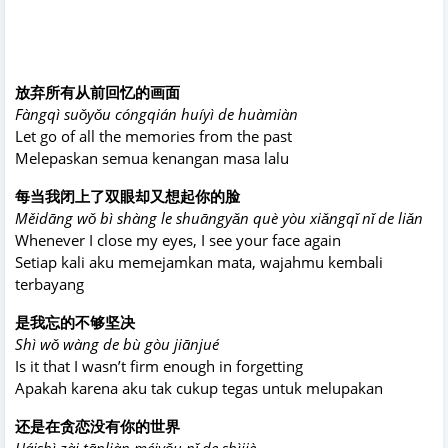
放弃所有从前回忆的画面
Fàngqì suǒyǒu cóngqián huíyì de huàmiàn
Let go of all the memories from the past
Melepaskan semua kenangan masa lalu
每当我闭上了双眼却又想起你的脸
Měidāng wǒ bì shàng le shuāngyǎn què yòu xiǎngqǐ nǐ de liǎn
Whenever I close my eyes, I see your face again
Setiap kali aku memejamkan mata, wajahmu kembali
terbayang
是我忘的不够坚决
Shì wǒ wàng de bù gòu jiānjué
Is it that I wasn’t firm enough in forgetting
Apakah karena aku tak cukup tegas untuk melupakan
还是在贪恋没有你的世界
Háishì zài tānliàn méiyǒu nǐ de shìjiè