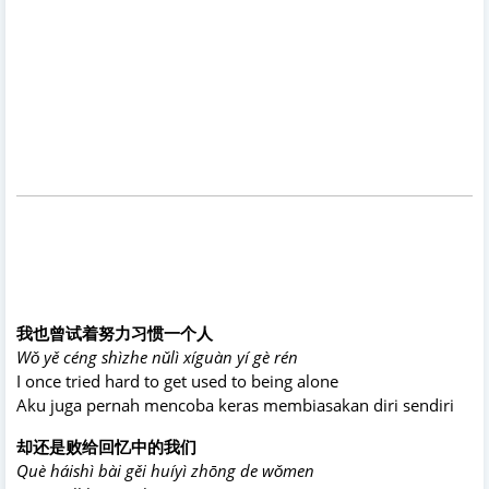
我也曾试着努力习惯一个人
Wǒ yě céng shìzhe nǔlì xíguàn yí gè rén
I once tried hard to get used to being alone
Aku juga pernah mencoba keras membiasakan diri sendiri
却还是败给回忆中的我们
Què háishì bài gěi huíyì zhōng de wǒmen