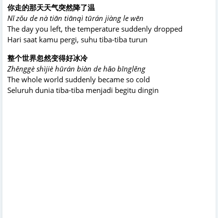
你走的那天天气突然降了温
Nǐ zǒu de nà tiān tiānqì tūrán jiàng le wēn
The day you left, the temperature suddenly dropped
Hari saat kamu pergi, suhu tiba-tiba turun
整个世界忽然变得好冰冷
Zhěnggè shìjiè hūrán biàn de hǎo bīnglěng
The whole world suddenly became so cold
Seluruh dunia tiba-tiba menjadi begitu dingin