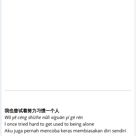
我也曾试着努力习惯一个人
Wǒ yě céng shìzhe nǔlì xíguàn yí gè rén
I once tried hard to get used to being alone
Aku juga pernah mencoba keras membiasakan diri sendiri