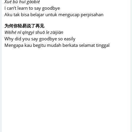
Xué bù huì gàobié
I can’t learn to say goodbye
Aku tak bisa belajar untuk mengucap perpisahan
为何你轻易说了再见
Wèihé nǐ qīngyì shuō le zàijiàn
Why did you say goodbye so easily
Mengapa kau begitu mudah berkata selamat tinggal