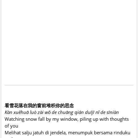
看雪花落在我的窗前堆积你的思念
Kàn xuěhuā luò zài wǒ de chuāng qián duījī nǐ de sīniàn
Watching snow fall by my window, piling up with thoughts
of you
Melihat salju jatuh di jendela, menumpuk bersama rinduku