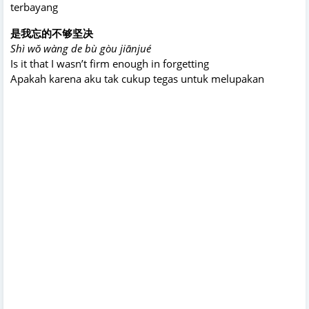
terbayang
是我忘的不够坚决
Shì wǒ wàng de bù gòu jiānjué
Is it that I wasn’t firm enough in forgetting
Apakah karena aku tak cukup tegas untuk melupakan