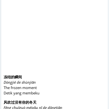
冻结的瞬间
Dòngjié de shùnjiān
The frozen moment
Detik yang membeku
风吹过没有你的冬天
Fēng chuīguò méiyǒu nǐ de dōngtiān