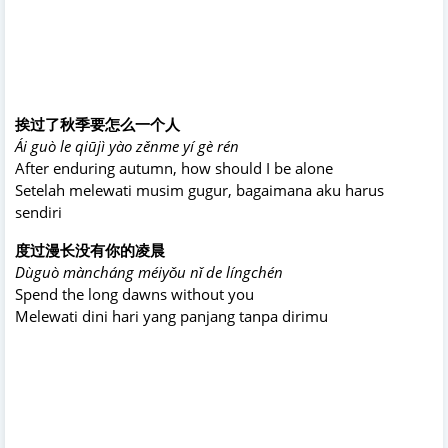
挨过了秋季要怎么一个人
Ái guò le qiūjì yào zěnme yí gè rén
After enduring autumn, how should I be alone
Setelah melewati musim gugur, bagaimana aku harus
sendiri
度过漫长没有你的凌晨
Dùguò màncháng méiyǒu nǐ de língchén
Spend the long dawns without you
Melewati dini hari yang panjang tanpa dirimu