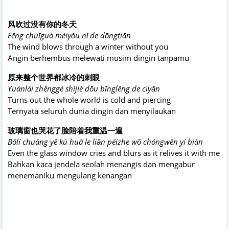
风吹过没有你的冬天
Fēng chuīguò méiyǒu nǐ de dōngtiān
The wind blows through a winter without you
Angin berhembus melewati musim dingin tanpamu
原来整个世界都冰冷的刺眼
Yuánlái zhěnggè shìjiè dōu bīnglěng de cìyǎn
Turns out the whole world is cold and piercing
Ternyata seluruh dunia dingin dan menyilaukan
玻璃窗也哭花了脸陪着我重温一遍
Bōlí chuāng yě kū huā le liǎn péizhe wǒ chóngwēn yí biàn
Even the glass window cries and blurs as it relives it with me
Bahkan kaca jendela seolah menangis dan mengabur
menemaniku mengulang kenangan