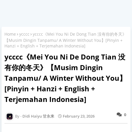
Home
ycccc
ycccc《Mei You Ni De Dong Tian 没有你的冬天》
【Musim Dingin Tanpamu/ A Winter Without You】[Pinyin +
Hanzi + English + Terjemahan Indonesia]
ycccc《Mei You Ni De Dong Tian 没
有你的冬天》【Musim Dingin
Tanpamu/ A Winter Without You】
[Pinyin + Hanzi + English +
Terjemahan Indonesia]
0
Didi Haiyu 甘永来
February 23, 2026