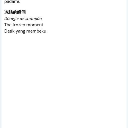
padamu
冻结的瞬间
Dòngjié de shùnjiān
The frozen moment
Detik yang membeku