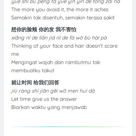
yuè shì bù pèng tā yuè yǐn yǐn de tòng zài nà
The more you avoid it, the more it aches
Semakin tak disentuh, semakin terasa sakit
想你的脸颊 你的发 我不害怕
xiǎng nǐ de liǎn jiá nǐ de fà wǒ bù hài pà
Thinking of your face and hair doesn’t scare
me
Mengingat wajah dan rambutmu tak
membuatku takut
就让时间 给我们回答
jiù ràng shí jiān gěi wǒ men huí dá
Let time give us the answer
Biarkan waktu yang menjawab