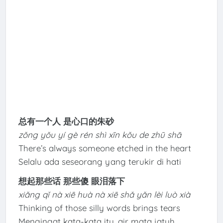
总有一个人 是心口的朱砂
zǒng yǒu yí gè rén shì xīn kǒu de zhū shā
There’s always someone etched in the heart
Selalu ada seseorang yang terukir di hati
想起那些话 那些傻 眼泪落下
xiǎng qǐ nà xiē huà nà xiē shǎ yǎn lèi luò xià
Thinking of those silly words brings tears
Mengingat kata-kata itu, air mata jatuh