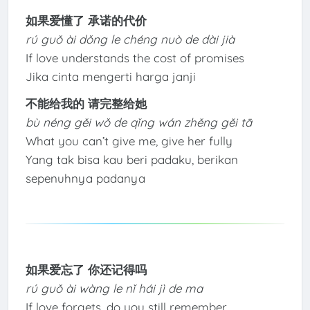
如果爱懂了 承诺的代价
rú guǒ ài dǒng le chéng nuò de dài jià
If love understands the cost of promises
Jika cinta mengerti harga janji
不能给我的 请完整给她
bù néng gěi wǒ de qǐng wán zhěng gěi tā
What you can’t give me, give her fully
Yang tak bisa kau beri padaku, berikan
sepenuhnya padanya
如果爱忘了 你还记得吗
rú guǒ ài wàng le nǐ hái jì de ma
If love forgets, do you still remember