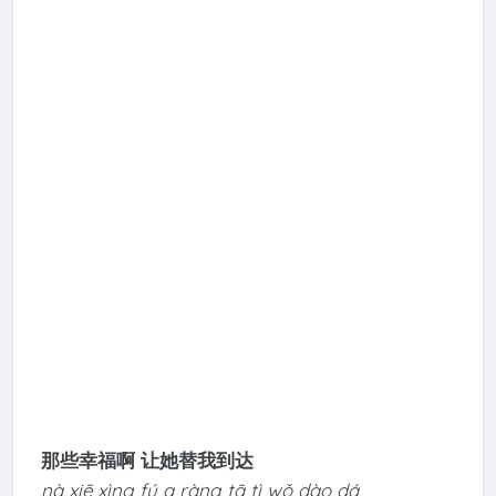
那些幸福啊 让她替我到达
nà xiē xìng fú a ràng tā tì wǒ dào dá