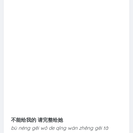
不能给我的 请完整给她
bù néng gěi wǒ de qǐng wán zhěng gěi tā