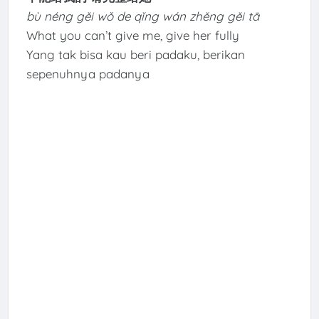
bù néng gěi wǒ de qǐng wán zhěng gěi tā
What you can’t give me, give her fully
Yang tak bisa kau beri padaku, berikan
sepenuhnya padanya