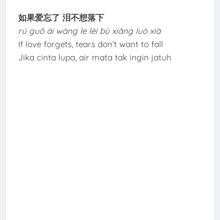
如果爱忘了 泪不想落下
rú guǒ ài wàng le lèi bù xiǎng luò xià
If love forgets, tears don’t want to fall
Jika cinta lupa, air mata tak ingin jatuh