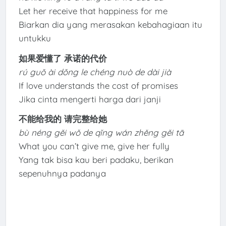
Let her receive that happiness for me
Biarkan dia yang merasakan kebahagiaan itu
untukku
如果爱懂了 承诺的代价
rú guǒ ài dǒng le chéng nuò de dài jià
If love understands the cost of promises
Jika cinta mengerti harga dari janji
不能给我的 请完整给她
bù néng gěi wǒ de qǐng wán zhěng gěi tā
What you can’t give me, give her fully
Yang tak bisa kau beri padaku, berikan
sepenuhnya padanya