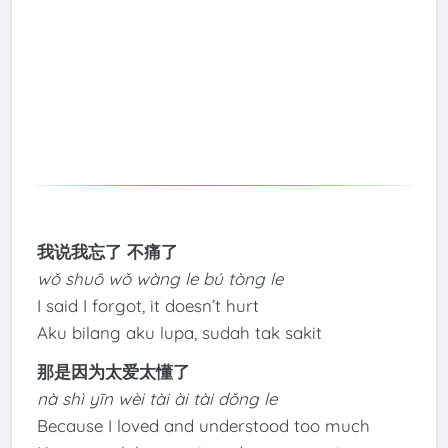
我说我忘了 不痛了
wǒ shuō wǒ wàng le bú tòng le
I said I forgot, it doesn’t hurt
Aku bilang aku lupa, sudah tak sakit
那是因为太爱太懂了
nà shì yīn wèi tài ài tài dǒng le
Because I loved and understood too much