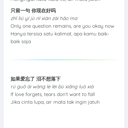
只留一句 你现在好吗
zhǐ liú yí jù nǐ xiàn zài hǎo ma
Only one question remains, are you okay now
Hanya tersisa satu kalimat, apa kamu baik-
baik saja
如果爱忘了 泪不想落下
rú guǒ ài wàng le lèi bù xiǎng luò xià
If love forgets, tears don’t want to fall
Jika cinta lupa, air mata tak ingin jatuh