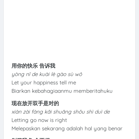
用你的快乐 告诉我
yòng nǐ de kuài lè gào sù wǒ
Let your happiness tell me
Biarkan kebahagiaanmu memberitahuku
现在放开双手是对的
xiàn zài fàng kāi shuāng shǒu shì duì de
Letting go now is right
Melepaskan sekarang adalah hal yang benar