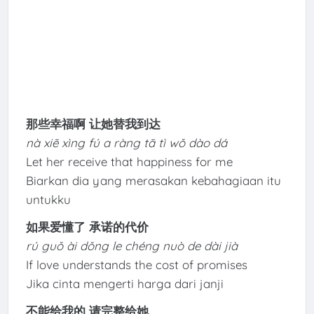
那些幸福啊 让她替我到达
nà xiē xìng fú a ràng tā tì wǒ dào dá
Let her receive that happiness for me
Biarkan dia yang merasakan kebahagiaan itu
untukku
如果爱懂了 承诺的代价
rú guǒ ài dǒng le chéng nuò de dài jià
If love understands the cost of promises
Jika cinta mengerti harga dari janji
不能给我的 请完整给她