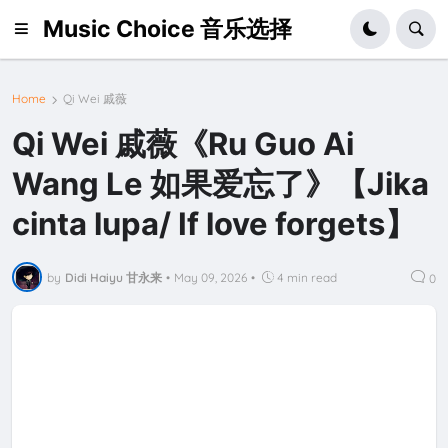
Music Choice 音乐选择
Home
Qi Wei 戚薇
Qi Wei 戚薇《Ru Guo Ai
Wang Le 如果爱忘了》【Jika
cinta lupa/ If love forgets】
by
Didi Haiyu 甘永来
•
May 09, 2026
•
4 min read
0