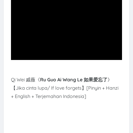
Qi Wei 戚薇《
Ru Guo Ai Wang Le 如果爱忘了
》
【Jika cinta lupa/ If love forgets】[Pinyin + Hanzi
+ English + Terjemahan Indonesia]