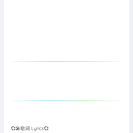
💞🎤歌词 Lyrics💞