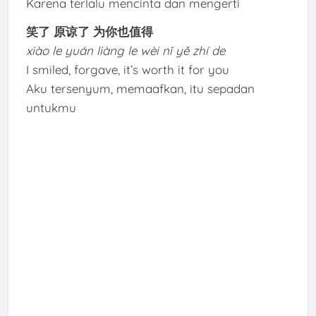
Karena terlalu mencinta dan mengerti
笑了 原谅了 为你也值得
xiào le yuán liàng le wèi nǐ yě zhí de
I smiled, forgave, it’s worth it for you
Aku tersenyum, memaafkan, itu sepadan
untukmu