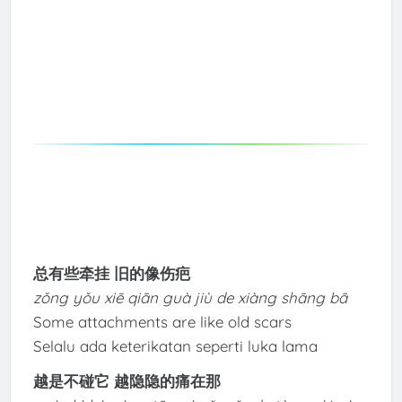
总有些牵挂 旧的像伤疤
zǒng yǒu xiē qiān guà jiù de xiàng shāng bā
Some attachments are like old scars
Selalu ada keterikatan seperti luka lama
越是不碰它 越隐隐的痛在那