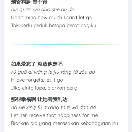
别管我多 舍不得
bié guǎn wǒ duō shě bù dé
Don’t mind how much I can’t let go
Tak perlu peduli betapa berat bagiku
如果爱忘了 就放他走吧
rú guǒ ài wàng le jiù fàng tā zǒu ba
If love forgets, let it go
Jika cinta lupa, biarkan pergi
那些幸福啊 让她替我到达
nà xiē xìng fú a ràng tā tì wǒ dào dá
Let her receive that happiness for me
Biarkan dia yang merasakan kebahagiaan itu