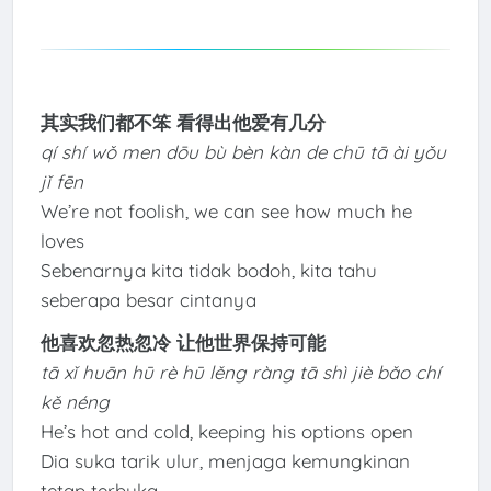
其实我们都不笨 看得出他爱有几分
qí shí wǒ men dōu bù bèn kàn de chū tā ài yǒu
jǐ fēn
We’re not foolish, we can see how much he
loves
Sebenarnya kita tidak bodoh, kita tahu
seberapa besar cintanya
他喜欢忽热忽冷 让他世界保持可能
tā xǐ huān hū rè hū lěng ràng tā shì jiè bǎo chí
kě néng
He’s hot and cold, keeping his options open
Dia suka tarik ulur, menjaga kemungkinan
tetap terbuka