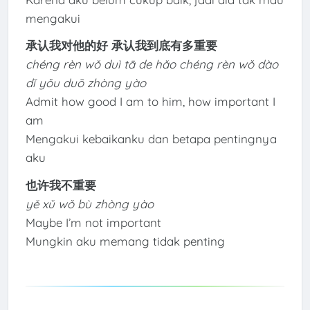
mengakui
承认我对他的好 承认我到底有多重要
chéng rèn wǒ duì tā de hǎo chéng rèn wǒ dào
dǐ yǒu duō zhòng yào
Admit how good I am to him, how important I
am
Mengakui kebaikanku dan betapa pentingnya
aku
也许我不重要
yě xǔ wǒ bù zhòng yào
Maybe I’m not important
Mungkin aku memang tidak penting