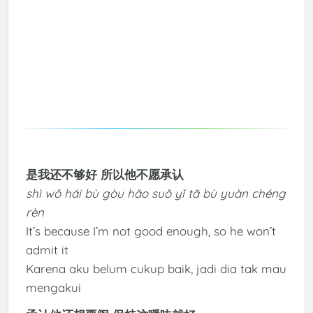
是我还不够好 所以他不愿承认
shì wǒ hái bù gòu hǎo suǒ yǐ tā bù yuàn chéng
rèn
It’s because I’m not good enough, so he won’t
admit it
Karena aku belum cukup baik, jadi dia tak mau
mengakui