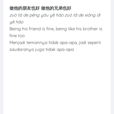
做他的朋友也好 做他的兄弟也好
zuò tā de péng yǒu yě hǎo zuò tā de xiōng dì
yě hǎo
Being his friend is fine, being like his brother is
fine too
Menjadi temannya tidak apa-apa, jadi seperti
saudaranya juga tidak apa-apa