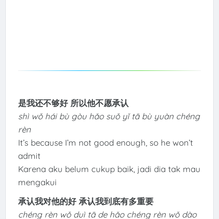
是我还不够好 所以他不愿承认
shì wǒ hái bù gòu hǎo suǒ yǐ tā bù yuàn chéng
rèn
It’s because I’m not good enough, so he won’t
admit
Karena aku belum cukup baik, jadi dia tak mau
mengakui
承认我对他的好 承认我到底有多重要
chéng rèn wǒ duì tā de hǎo chéng rèn wǒ dào