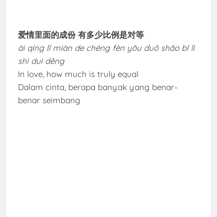
爱情里面的成份 有多少比例是对等
ài qíng lǐ miàn de chéng fèn yǒu duō shǎo bǐ lì
shì duì děng
In love, how much is truly equal
Dalam cinta, berapa banyak yang benar-
benar seimbang