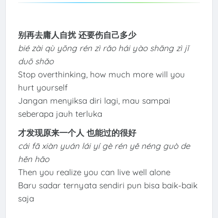
别再去庸人自扰 还要伤自己多少
bié zài qù yōng rén zì rǎo hái yào shāng zì jǐ
duō shǎo
Stop overthinking, how much more will you
hurt yourself
Jangan menyiksa diri lagi, mau sampai
seberapa jauh terluka
才发现原来一个人 也能过的很好
cái fā xiàn yuán lái yí gè rén yě néng guò de
hěn hǎo
Then you realize you can live well alone
Baru sadar ternyata sendiri pun bisa baik-baik
saja