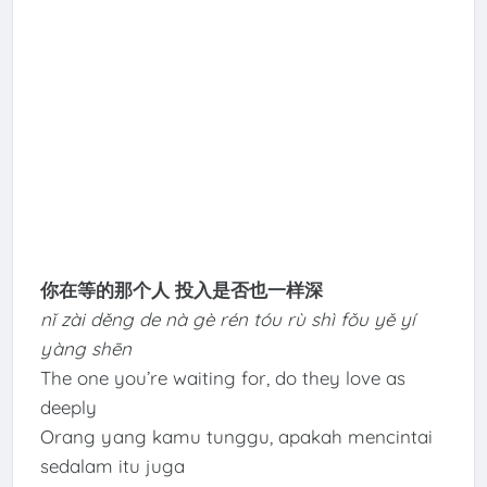
你在等的那个人 投入是否也一样深
nǐ zài děng de nà gè rén tóu rù shì fǒu yě yí
yàng shēn
The one you’re waiting for, do they love as
deeply
Orang yang kamu tunggu, apakah mencintai
sedalam itu juga