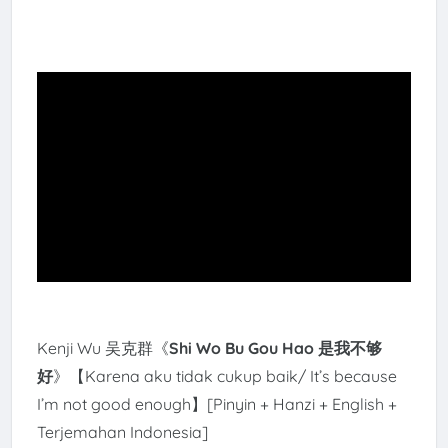
Kenji Wu 吴克群《
Shi Wo Bu Gou Hao 是我不够
好
》【Karena aku tidak cukup baik/ It’s because
I’m not good enough】[Pinyin + Hanzi + English +
Terjemahan Indonesia]