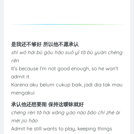
是我还不够好 所以他不愿承认
shì wǒ hái bù gòu hǎo suǒ yǐ tā bù yuàn chéng
rèn
It’s because I’m not good enough, so he won’t
admit it
Karena aku belum cukup baik, jadi dia tak mau
mengakui
承认他还想要闹 保持这暧昧就好
chéng rèn tā hái xiǎng yào nào bǎo chí zhè ài
mèi jiù hǎo
Admit he still wants to play, keeping things