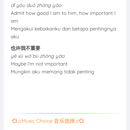
dǐ yǒu duō zhòng yào
Admit how good I am to him, how important I
am
Mengakui kebaikanku dan betapa pentingnya
aku
也许我不重要
yě xǔ wǒ bù zhòng yào
Maybe I’m not important
Mungkin aku memang tidak penting
💞♫Music Choice 音乐选择♫💞