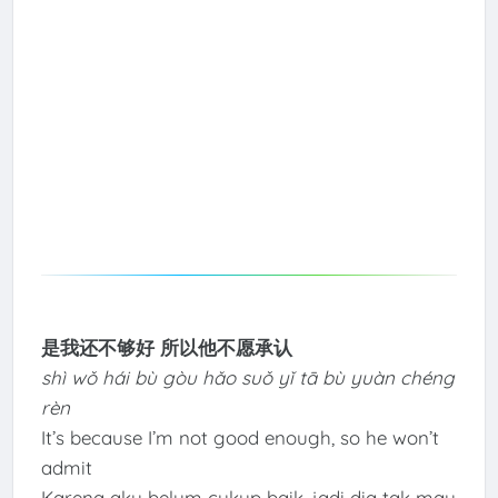
是我还不够好 所以他不愿承认
shì wǒ hái bù gòu hǎo suǒ yǐ tā bù yuàn chéng
rèn
It’s because I’m not good enough, so he won’t
admit
Karena aku belum cukup baik, jadi dia tak mau