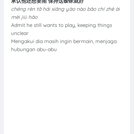
承认他还想要闹 保持这暧昧就好
chéng rèn tā hái xiǎng yào nào bǎo chí zhè ài
mèi jiù hǎo
Admit he still wants to play, keeping things
unclear
Mengakui dia masih ingin bermain, menjaga
hubungan abu-abu