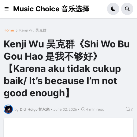
Music Choice 音乐选择
Home
Kenji Wu 吴克群
Kenji Wu 吴克群《Shi Wo Bu
Gou Hao 是我不够好》
【Karena aku tidak cukup
baik/ It’s because I’m not
good enough】
by
Didi Haiyu 甘永来
•
June 02, 2026
•
4 min read
0