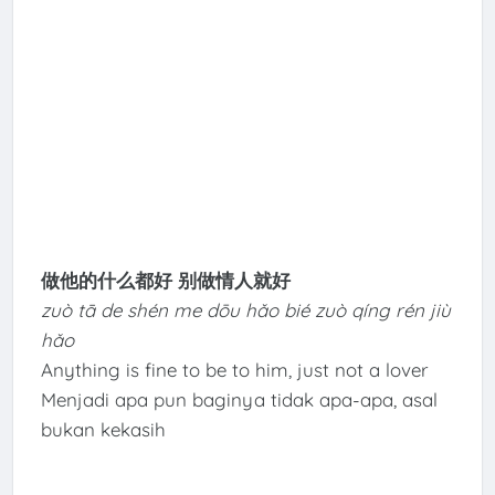
做他的什么都好 别做情人就好
zuò tā de shén me dōu hǎo bié zuò qíng rén jiù
hǎo
Anything is fine to be to him, just not a lover
Menjadi apa pun baginya tidak apa-apa, asal
bukan kekasih