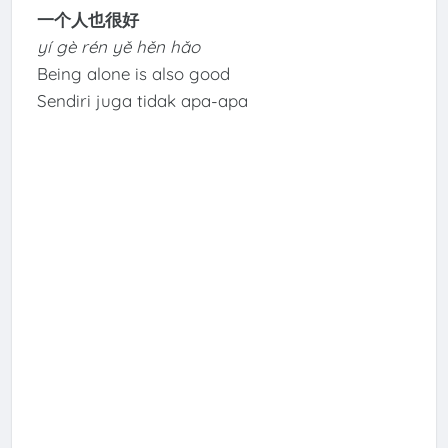
一个人也很好
yí gè rén yě hěn hǎo
Being alone is also good
Sendiri juga tidak apa-apa