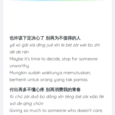
也许该下定决心了 别再为不值得的人
yě xǔ gāi xià dìng jué xīn le bié zài wèi bù zhí
dé de rén
Maybe it’s time to decide, stop for someone
unworthy
Mungkin sudah waktunya memutuskan,
berhenti untuk orang yang tak pantas
付出再多不懂心疼 别再消费我的青春
fù chū zài duō bù dǒng xīn téng bié zài xiāo fèi
wǒ de qīng chūn
Giving so much to someone who doesn’t care,