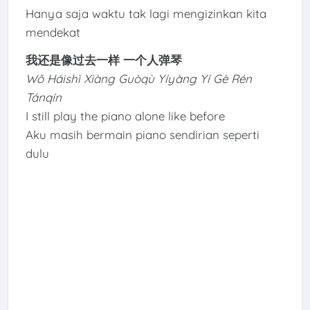
Hanya saja waktu tak lagi mengizinkan kita
mendekat
我还是像过去一样 一个人弹琴
Wǒ Háishì Xiàng Guòqù Yíyàng Yí Gè Rén
Tánqín
I still play the piano alone like before
Aku masih bermain piano sendirian seperti
dulu