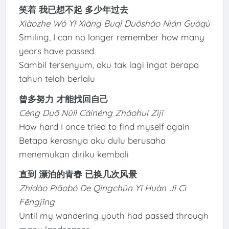
笑着 我已想不起 多少年过去
Xiàozhe Wǒ Yǐ Xiǎng Buqǐ Duōshǎo Nián Guòqù
Smiling, I can no longer remember how many
years have passed
Sambil tersenyum, aku tak lagi ingat berapa
tahun telah berlalu
曾多努力 才能找回自己
Céng Duō Nǔlì Cáinéng Zhǎohuí Zìjǐ
How hard I once tried to find myself again
Betapa kerasnya aku dulu berusaha
menemukan diriku kembali
直到 漂泊的青春 已换几次风景
Zhídào Piāobó De Qīngchūn Yǐ Huàn Jǐ Cì
Fēngjǐng
Until my wandering youth had passed through