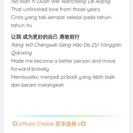
Nà Nián Yí Duàn Wèi Wánchéng De Àiqíng
That unfinished love from those years
Cinta yang tak sempat selesai pada tahun-
tahun itu
让我 成为更好的自己 勇敢前行
Ràng Wǒ Chéngwéi Gèng Hǎo De Zìjǐ Yǒnggǎn
Qiánxíng
Made me become a better person and move
forward bravely
Membuatku menjadi pribadi yang lebih baik
dan berani melangkah
💞♫Music Choice 音乐选择♫💞