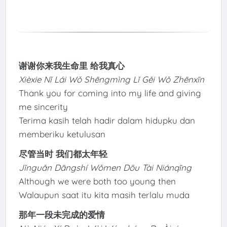
谢谢你来我生命里 给我真心
Xièxie Nǐ Lái Wǒ Shēngmìng Lǐ Gěi Wǒ Zhēnxīn
Thank you for coming into my life and giving
me sincerity
Terima kasih telah hadir dalam hidupku dan
memberiku ketulusan
尽管当时 我们都太年轻
Jǐnguǎn Dāngshí Wǒmen Dōu Tài Niánqīng
Although we were both too young then
Walaupun saat itu kita masih terlalu muda
那年一段未完成的爱情