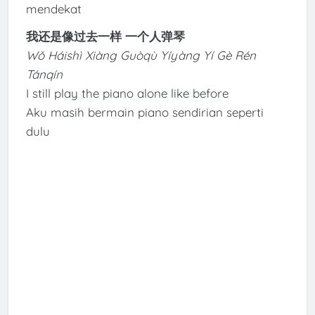
mendekat
我还是像过去一样 一个人弹琴
Wǒ Háishì Xiàng Guòqù Yíyàng Yí Gè Rén
Tánqín
I still play the piano alone like before
Aku masih bermain piano sendirian seperti
dulu