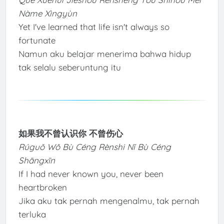
Nàme Xìngyùn
Yet I've learned that life isn't always so
fortunate
Namun aku belajar menerima bahwa hidup
tak selalu seberuntung itu
如果我不曾认识你 不曾伤心
Rúguǒ Wǒ Bù Céng Rènshi Nǐ Bù Céng
Shāngxīn
If I had never known you, never been
heartbroken
Jika aku tak pernah mengenalmu, tak pernah
terluka