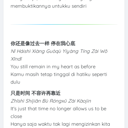
membuktikannya untukku sendiri
你还是像过去一样 停在我心底
Nǐ Háishì Xiàng Guòqù Yíyàng Tíng Zài Wǒ
Xīndǐ
You still remain in my heart as before
Kamu masih tetap tinggal di hatiku seperti
dulu
只是时间 不容许再靠近
Zhǐshì Shíjiān Bù Róngxǔ Zài Kàojìn
It's just that time no longer allows us to be
close
Hanya saja waktu tak lagi mengizinkan kita