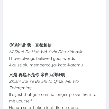
你说的话 我一直都相信
Nǐ Shuō De Huà Wǒ Yìzhí Dōu Xiāngxìn
I have always believed your words
Aku selalu mempercayai kata-katamu
只是 再也不是你 亲自为我证明
Zhǐshì Zài Yě Bú Shì Nǐ Qīnzì Wèi Wǒ
Zhèngmíng
It's just that you can no longer prove them to
me yourself
Hanya saja, bukan lagi dirimu yang