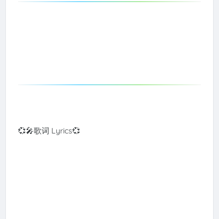
💞🎤歌词 Lyrics💞