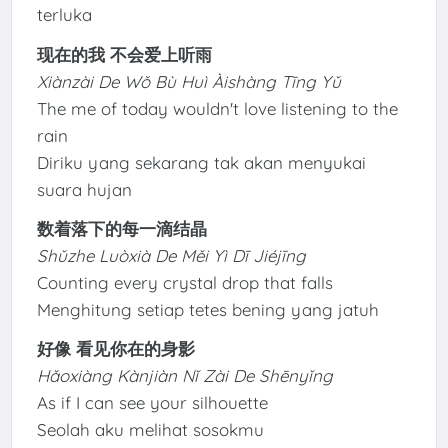
terluka
现在的我 不会爱上听雨
Xiànzài De Wǒ Bù Huì Àishàng Tīng Yǔ
The me of today wouldn't love listening to the
rain
Diriku yang sekarang tak akan menyukai
suara hujan
数着落下的每一滴结晶
Shǔzhe Luòxià De Měi Yì Dī Jiéjīng
Counting every crystal drop that falls
Menghitung setiap tetes bening yang jatuh
好像 看见你在的身影
Hǎoxiàng Kànjiàn Nǐ Zài De Shēnyǐng
As if I can see your silhouette
Seolah aku melihat sosokmu