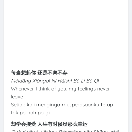
每当想起你 还是不离不弃
Měidāng Xiǎngqǐ Nǐ Háishì Bù Lí Bù Qì
Whenever I think of you, my feelings never
leave
Setiap kali mengingatmu, perasaanku tetap
tak pernah pergi
却学会接受 人生有时候没那么幸运
Què Xuéhuì Jiēshòu Rénshēng Yǒu Shíhou Méi