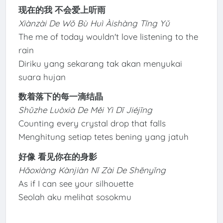
现在的我 不会爱上听雨
Xiànzài De Wǒ Bù Huì Àishàng Tīng Yǔ
The me of today wouldn't love listening to the
rain
Diriku yang sekarang tak akan menyukai
suara hujan
数着落下的每一滴结晶
Shǔzhe Luòxià De Měi Yì Dī Jiéjīng
Counting every crystal drop that falls
Menghitung setiap tetes bening yang jatuh
好像 看见你在的身影
Hǎoxiàng Kànjiàn Nǐ Zài De Shēnyǐng
As if I can see your silhouette
Seolah aku melihat sosokmu