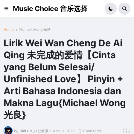
Music Choice 音乐选择
Home
Michael Wong 光良
Lirik Wei Wan Cheng De Ai
Qing 未完成的爱情【Cinta
yang Belum Selesai/
Unfinished Love】 Pinyin +
Arti Bahasa Indonesia dan
Makna Lagu{Michael Wong
光良}
by
Didi Haiyu 甘永来
•
June 14, 2026
•
6 min read
0