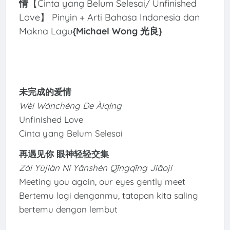
情
【Cinta yang Belum Selesai/ Unfinished
Love】 Pinyin + Arti Bahasa Indonesia dan
Makna Lagu
{Michael Wong 光良
}
未完成的爱情
Wèi Wánchéng De Àiqíng
Unfinished Love
Cinta yang Belum Selesai
再遇见你 眼神轻轻交集
Zài Yùjiàn Nǐ Yǎnshén Qīngqīng Jiāojí
Meeting you again, our eyes gently meet
Bertemu lagi denganmu, tatapan kita saling
bertemu dengan lembut