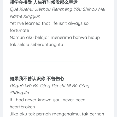
却学会接受 人生有时候没那么幸运
Què Xuéhuì Jiēshòu Rénshēng Yǒu Shíhou Méi
Nàme Xìngyùn
Yet I've learned that life isn't always so
fortunate
Namun aku belajar menerima bahwa hidup
tak selalu seberuntung itu
如果我不曾认识你 不曾伤心
Rúguǒ Wǒ Bù Céng Rènshi Nǐ Bù Céng
Shāngxīn
If I had never known you, never been
heartbroken
Jika aku tak pernah mengenalmu, tak pernah