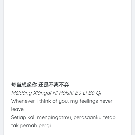
每当想起你 还是不离不弃
Měidāng Xiǎngqǐ Nǐ Háishì Bù Lí Bù Qì
Whenever I think of you, my feelings never
leave
Setiap kali mengingatmu, perasaanku tetap
tak pernah pergi