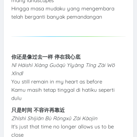
many landscapes
Hingga masa mudaku yang mengembara
telah berganti banyak pemandangan
你还是像过去一样 停在我心底
Nǐ Háishì Xiàng Guòqù Yíyàng Tíng Zài Wǒ
Xīndǐ
You still remain in my heart as before
Kamu masih tetap tinggal di hatiku seperti
dulu
只是时间 不容许再靠近
Zhǐshì Shíjiān Bù Róngxǔ Zài Kàojìn
It's just that time no longer allows us to be
close