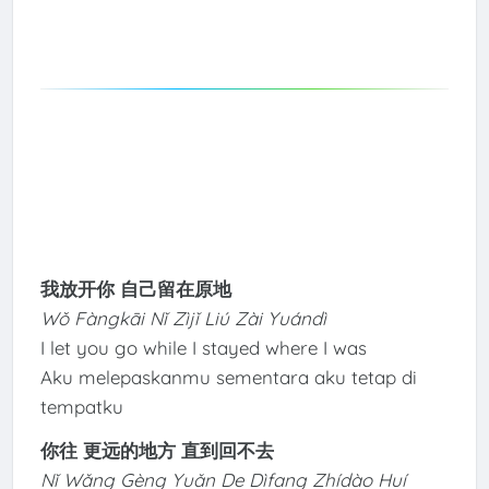
我放开你 自己留在原地
Wǒ Fàngkāi Nǐ Zìjǐ Liú Zài Yuándì
I let you go while I stayed where I was
Aku melepaskanmu sementara aku tetap di
tempatku
你往 更远的地方 直到回不去
Nǐ Wǎng Gèng Yuǎn De Dìfang Zhídào Huí