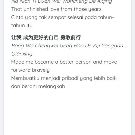
Nà Nián Yí Duàn Wèi Wánchéng De Àiqíng
That unfinished love from those years
Cinta yang tak sempat selesai pada tahun-
tahun itu
让我 成为更好的自己 勇敢前行
Ràng Wǒ Chéngwéi Gèng Hǎo De Zìjǐ Yǒnggǎn
Qiánxíng
Made me become a better person and move
forward bravely
Membuatku menjadi pribadi yang lebih baik
dan berani melangkah