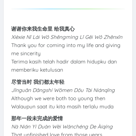
谢谢你来我生命里 给我真心
Xièxie Nǐ Lái Wǒ Shēngmìng Lǐ Gěi Wǒ Zhēnxīn
Thank you for coming into my life and giving
me sincerity
Terima kasih telah hadir dalam hidupku dan
memberiku ketulusan
尽管当时 我们都太年轻
Jǐnguǎn Dāngshí Wǒmen Dōu Tài Niánqīng
Although we were both too young then
Walaupun saat itu kita masih terlalu muda
那年一段未完成的爱情
Nà Nián Yí Duàn Wèi Wánchéng De Àiqíng
That unfinished love from those years