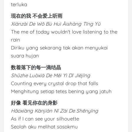
terluka
现在的我 不会爱上听雨
Xiànzài De Wǒ Bù Huì Àishàng Tīng Yǔ
The me of today wouldn't love listening to the
rain
Diriku yang sekarang tak akan menyukai
suara hujan
数着落下的每一滴结晶
Shǔzhe Luòxià De Měi Yì Dī Jiéjīng
Counting every crystal drop that falls
Menghitung setiap tetes bening yang jatuh
好像 看见你在的身影
Hǎoxiàng Kànjiàn Nǐ Zài De Shēnyǐng
As if I can see your silhouette
Seolah aku melihat sosokmu