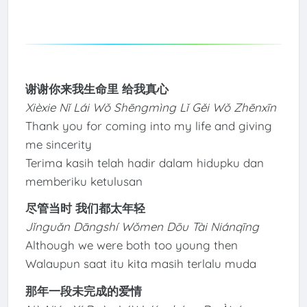
谢谢你来我生命里 给我真心
Xièxie Nǐ Lái Wǒ Shēngmìng Lǐ Gěi Wǒ Zhēnxīn
Thank you for coming into my life and giving
me sincerity
Terima kasih telah hadir dalam hidupku dan
memberiku ketulusan
尽管当时 我们都太年轻
Jǐnguǎn Dāngshí Wǒmen Dōu Tài Niánqīng
Although we were both too young then
Walaupun saat itu kita masih terlalu muda
那年一段未完成的爱情