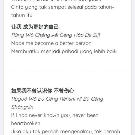
Cinta yang tak sempat selesai pada tahun-
tahun itu
让我 成为更好的自己
Ràng Wǒ Chéngwéi Gèng Hǎo De Zìjǐ
Made me become a better person
Membuatku menjadi pribadi yang lebih baik
如果我不曾认识你 不曾伤心
Rúguǒ Wǒ Bù Céng Rènshi Nǐ Bù Céng
Shāngxīn
If I had never known you, never been
heartbroken
Jika aku tak pernah mengenalmu, tak pernah