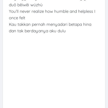
duō bēiwēi wúzhù
You’ll never realize how humble and helpless I
once felt
Kau takkan pernah menyadari betapa hina
dan tak berdayanya aku dulu