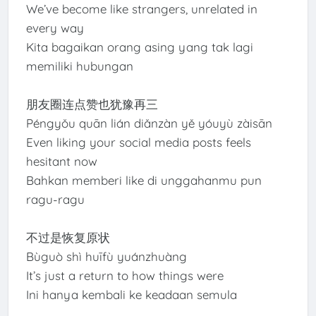
We’ve become like strangers, unrelated in
every way
Kita bagaikan orang asing yang tak lagi
memiliki hubungan
朋友圈连点赞也犹豫再三
Péngyǒu quān lián diǎnzàn yě yóuyù zàisān
Even liking your social media posts feels
hesitant now
Bahkan memberi like di unggahanmu pun
ragu-ragu
不过是恢复原状
Bùguò shì huīfù yuánzhuàng
It’s just a return to how things were
Ini hanya kembali ke keadaan semula