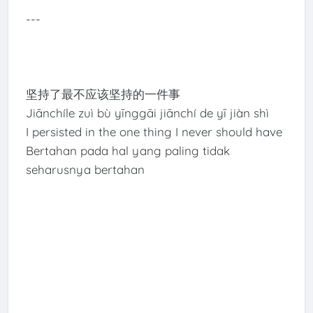
---
坚持了最不应该坚持的一件事
Jiānchíle zuì bù yīnggāi jiānchí de yī jiàn shì
I persisted in the one thing I never should have
Bertahan pada hal yang paling tidak
seharusnya bertahan