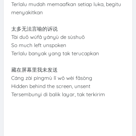
Terlalu mudah memaafkan setiap luka, begitu
menyakitkan
太多无法言喻的诉说
Tài duō wúfǎ yányù de sùshuō
So much left unspoken
Terlalu banyak yang tak terucapkan
藏在屏幕里我未发送
Cáng zài píngmù lǐ wǒ wèi fāsòng
Hidden behind the screen, unsent
Tersembunyi di balik layar, tak terkirim