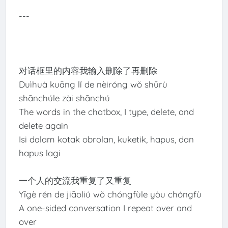
---
对话框里的内容我输入删除了再删除
Duìhuà kuāng lǐ de nèiróng wǒ shūrù
shānchúle zài shānchú
The words in the chatbox, I type, delete, and
delete again
Isi dalam kotak obrolan, kuketik, hapus, dan
hapus lagi
一个人的交流我重复了又重复
Yīgè rén de jiāoliú wǒ chóngfùle yòu chóngfù
A one-sided conversation I repeat over and
over