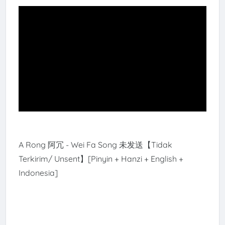
A Rong 阿冗 - Wei Fa Song 未发送【Tidak
Terkirim/ Unsent】[Pinyin + Hanzi + English +
Indonesia]