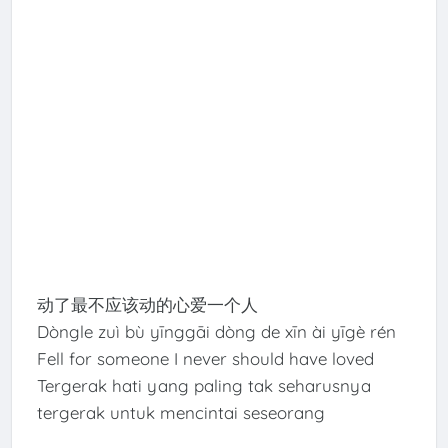
动了最不应该动的心爱一个人
Dòngle zuì bù yīnggāi dòng de xīn ài yīgè rén
Fell for someone I never should have loved
Tergerak hati yang paling tak seharusnya
tergerak untuk mencintai seseorang