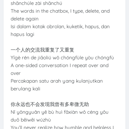
shānchúle zài shānchú
The words in the chatbox, I type, delete, and
delete again
Isi dalam kotak obrolan, kuketik, hapus, dan
hapus lagi
一个人的交流我重复了又重复
Yīgè rén de jiāoliú wǒ chóngfùle yòu chóngfù
A one-sided conversation I repeat over and
over
Percakapan satu arah yang kulanjutkan
berulang kali
你永远也不会发现我曾有多卑微无助
Nǐ yǒngyuǎn yě bù huì fāxiàn wǒ céng yǒu
duō bēiwēi wúzhù
You’ll never realize how humble and helpless I