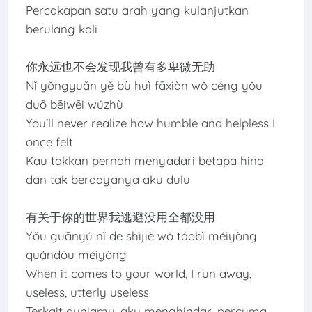
Percakapan satu arah yang kulanjutkan
berulang kali
你永远也不会发现我曾有多卑微无助
Nǐ yǒngyuǎn yě bù huì fāxiàn wǒ céng yǒu
duō bēiwēi wúzhù
You’ll never realize how humble and helpless I
once felt
Kau takkan pernah menyadari betapa hina
dan tak berdayanya aku dulu
有关于你的世界我逃避没用全都没用
Yǒu guānyú nǐ de shìjiè wǒ táobì méiyòng
quándōu méiyòng
When it comes to your world, I run away,
useless, utterly useless
Terkait duniamu, aku menghindar, percuma,