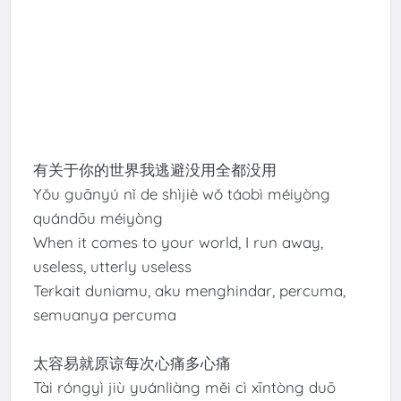
有关于你的世界我逃避没用全都没用
Yǒu guānyú nǐ de shìjiè wǒ táobì méiyòng
quándōu méiyòng
When it comes to your world, I run away,
useless, utterly useless
Terkait duniamu, aku menghindar, percuma,
semuanya percuma
太容易就原谅每次心痛多心痛
Tài róngyì jiù yuánliàng měi cì xīntòng duō