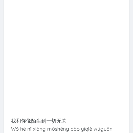
我和你像陌生到一切无关
Wǒ hé nǐ xiàng mòshēng dào yīqiè wúguān