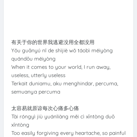
有关于你的世界我逃避没用全都没用
Yǒu guānyú nǐ de shìjiè wǒ táobì méiyòng
quándōu méiyòng
When it comes to your world, I run away,
useless, utterly useless
Terkait duniamu, aku menghindar, percuma,
semuanya percuma
太容易就原谅每次心痛多心痛
Tài róngyì jiù yuánliàng měi cì xīntòng duō
xīntòng
Too easily forgiving every heartache, so painful