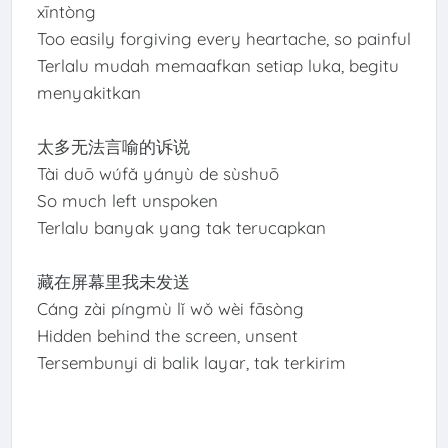
xīntòng
Too easily forgiving every heartache, so painful
Terlalu mudah memaafkan setiap luka, begitu
menyakitkan
太多无法言喻的诉说
Tài duō wúfǎ yányù de sùshuō
So much left unspoken
Terlalu banyak yang tak terucapkan
藏在屏幕里我未发送
Cáng zài píngmù lǐ wǒ wèi fāsòng
Hidden behind the screen, unsent
Tersembunyi di balik layar, tak terkirim