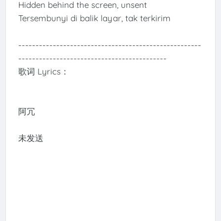
Hidden behind the screen, unsent
Tersembunyi di balik layar, tak terkirim
-----------------------------------------------------
-------------------------------------------
歌词 Lyrics：
阿冗
未发送