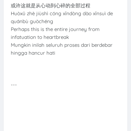
或许这就是从心动到心碎的全部过程
Huòxǔ zhè jiùshì cóng xīndòng dào xīnsuì de
quánbù guòchéng
Perhaps this is the entire journey from
infatuation to heartbreak
Mungkin inilah seluruh proses dari berdebar
hingga hancur hati
---