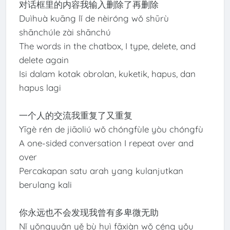
对话框里的内容我输入删除了再删除
Duìhuà kuāng lǐ de nèiróng wǒ shūrù
shānchúle zài shānchú
The words in the chatbox, I type, delete, and
delete again
Isi dalam kotak obrolan, kuketik, hapus, dan
hapus lagi
一个人的交流我重复了又重复
Yīgè rén de jiāoliú wǒ chóngfùle yòu chóngfù
A one-sided conversation I repeat over and
over
Percakapan satu arah yang kulanjutkan
berulang kali
你永远也不会发现我曾有多卑微无助
Nǐ yǒngyuǎn yě bù huì fāxiàn wǒ céng yǒu