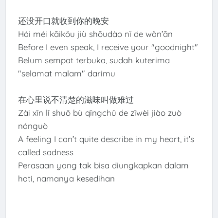
还没开口就收到你的晚安
Hái méi kāikǒu jiù shōudào nǐ de wǎn’ān
Before I even speak, I receive your "goodnight"
Belum sempat terbuka, sudah kuterima
"selamat malam" darimu
在心里说不清楚的滋味叫做难过
Zài xīn lǐ shuō bù qīngchǔ de zīwèi jiào zuò
nánguò
A feeling I can’t quite describe in my heart, it’s
called sadness
Perasaan yang tak bisa diungkapkan dalam
hati, namanya kesedihan