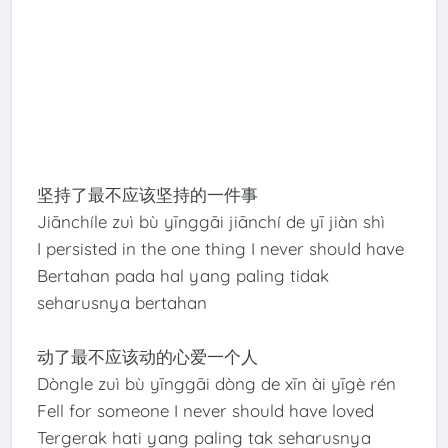
坚持了最不应该坚持的一件事
Jiānchíle zuì bù yīnggāi jiānchí de yī jiàn shì
I persisted in the one thing I never should have
Bertahan pada hal yang paling tidak
seharusnya bertahan
动了最不应该动的心爱一个人
Dòngle zuì bù yīnggāi dòng de xīn ài yīgè rén
Fell for someone I never should have loved
Tergerak hati yang paling tak seharusnya