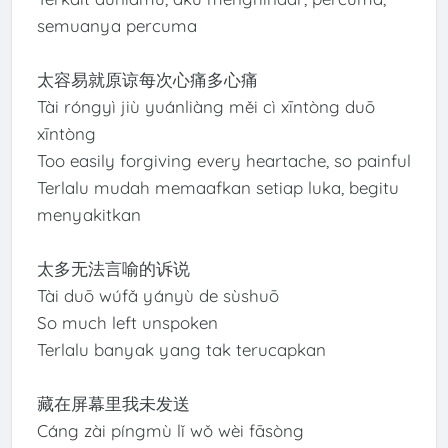
semuanya percuma
太容易就原谅每次心痛多心痛
Tài róngyì jiù yuánliàng měi cì xīntòng duō
xīntòng
Too easily forgiving every heartache, so painful
Terlalu mudah memaafkan setiap luka, begitu
menyakitkan
太多无法言喻的诉说
Tài duō wúfǎ yányù de sùshuō
So much left unspoken
Terlalu banyak yang tak terucapkan
藏在屏幕里我未发送
Cáng zài píngmù lǐ wǒ wèi fāsòng