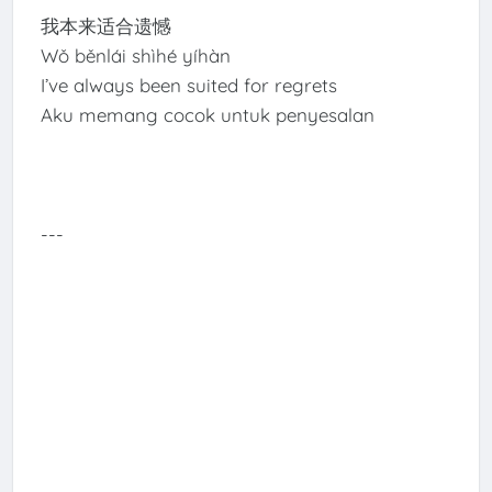
我本来适合遗憾
Wǒ běnlái shìhé yíhàn
I’ve always been suited for regrets
Aku memang cocok untuk penyesalan
---