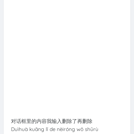
对话框里的内容我输入删除了再删除
Duìhuà kuāng lǐ de nèiróng wǒ shūrù