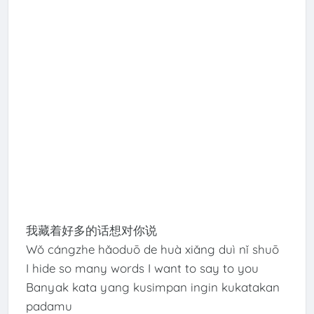
我藏着好多的话想对你说
Wǒ cángzhe hǎoduō de huà xiǎng duì nǐ shuō
I hide so many words I want to say to you
Banyak kata yang kusimpan ingin kukatakan
padamu