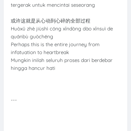
tergerak untuk mencintai seseorang
或许这就是从心动到心碎的全部过程
Huòxǔ zhè jiùshì cóng xīndòng dào xīnsuì de
quánbù guòchéng
Perhaps this is the entire journey from
infatuation to heartbreak
Mungkin inilah seluruh proses dari berdebar
hingga hancur hati
---