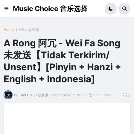
Music Choice 音乐选择
Home
A Rong 阿冗
A Rong 阿冗 - Wei Fa Song
未发送【Tidak Terkirim/
Unsent】[Pinyin + Hanzi +
English + Indonesia]
by
Didi Haiyu 甘永来
•
September 13, 2025
•
5 min read
0