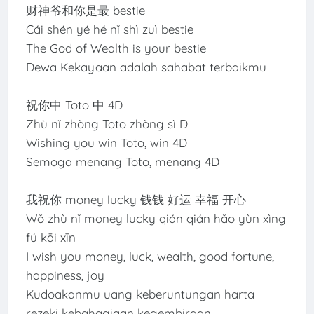
财神爷和你是最 bestie
Cái shén yé hé nǐ shì zuì bestie
The God of Wealth is your bestie
Dewa Kekayaan adalah sahabat terbaikmu
祝你中 Toto 中 4D
Zhù nǐ zhòng Toto zhòng sì D
Wishing you win Toto, win 4D
Semoga menang Toto, menang 4D
我祝你 money lucky 钱钱 好运 幸福 开心
Wǒ zhù nǐ money lucky qián qián hǎo yùn xìng
fú kāi xīn
I wish you money, luck, wealth, good fortune,
happiness, joy
Kudoakanmu uang keberuntungan harta
rezeki kebahagiaan kegembiraan