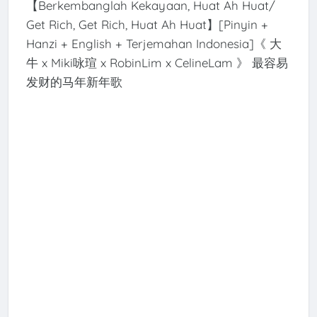
【Berkembanglah Kekayaan, Huat Ah Huat/
Get Rich, Get Rich, Huat Ah Huat】[Pinyin +
Hanzi + English + Terjemahan Indonesia]《 大
牛 x Miki咏瑄 x RobinLim x CelineLam 》 最容易
发财的马年新年歌