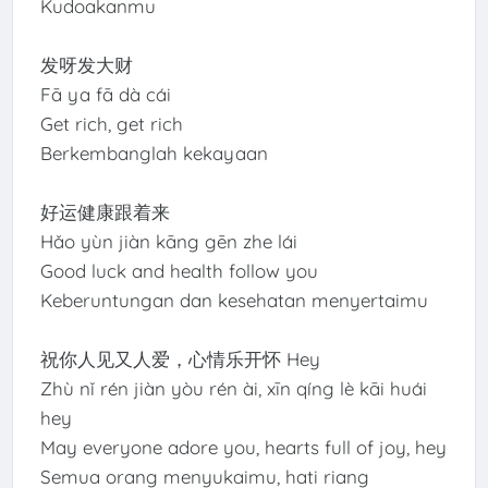
Kudoakanmu
发呀发大财
Fā ya fā dà cái
Get rich, get rich
Berkembanglah kekayaan
好运健康跟着来
Hǎo yùn jiàn kāng gēn zhe lái
Good luck and health follow you
Keberuntungan dan kesehatan menyertaimu
祝你人见又人爱，心情乐开怀 Hey
Zhù nǐ rén jiàn yòu rén ài, xīn qíng lè kāi huái
hey
May everyone adore you, hearts full of joy, hey
Semua orang menyukaimu, hati riang