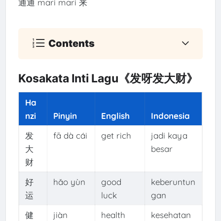
通通 mari mari 来
Contents
Kosakata Inti Lagu《发呀发大财》
Ha
nzi
Pinyin
English
Indonesia
发
fā dà cái
get rich
jadi kaya
大
besar
财
好
hǎo yùn
good
keberuntun
运
luck
gan
健
jiàn
health
kesehatan