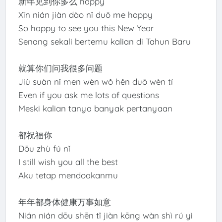
新年见到你多么 happy
Xīn nián jiàn dào nǐ duō me happy
So happy to see you this New Year
Senang sekali bertemu kalian di Tahun Baru
就算你们问我很多问题
Jiù suàn nǐ men wèn wǒ hěn duō wèn tí
Even if you ask me lots of questions
Meski kalian tanya banyak pertanyaan
都祝福你
Dōu zhù fú nǐ
I still wish you all the best
Aku tetap mendoakanmu
年年都身体健康万事如意
Nián nián dōu shēn tǐ jiàn kāng wàn shì rú yì