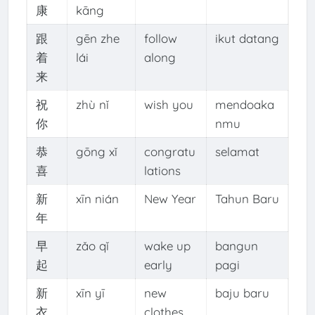
康
kāng
跟
gēn zhe
follow
ikut datang
着
lái
along
来
祝
zhù nǐ
wish you
mendoaka
你
nmu
恭
gōng xǐ
congratu
selamat
喜
lations
新
xīn nián
New Year
Tahun Baru
年
早
zǎo qǐ
wake up
bangun
起
early
pagi
新
xīn yī
new
baju baru
衣
clothes