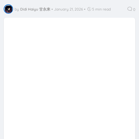
by
Didi Haiyu 甘永来
•
January 21, 2026
•
5 min read
0