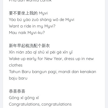
要不要坐上我的 Myvi
Yào bú yào zuò shàng wǒ de Myvi
Want a ride in my Myvi?
Mau naik Myvi-ku?
新年早起梳洗配个新衣
Xīn nián zǎo qǐ shū xǐ pèi gè xīn yī
Wake up early for New Year, dress up in new
clothes
Tahun Baru bangun pagi, mandi dan kenakan
baju baru
恭喜恭喜
Gōng xǐ gōng xǐ
Congratulations, congratulations