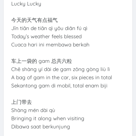
Lucky Lucky
今天的天气有点福气
Jīn tiān de tiān qì yǒu diǎn fú qì
Today’s weather feels blessed
Cuaca hari ini membawa berkah
车上一袋的 gam 总共六粒
Chē shàng yí dài de gam zǒng gòng liù lì
A bag of gam in the car, six pieces in total
Sekantong gam di mobil, total enam biji
上门带去
Shàng mén dài qù
Bringing it along when visiting
Dibawa saat berkunjung