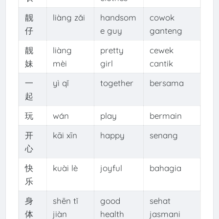
靓
liàng zǎi
handsom
cowok
仔
e guy
ganteng
靓
liàng
pretty
cewek
妹
mèi
girl
cantik
一
yì qǐ
together
bersama
起
玩
wán
play
bermain
开
kāi xīn
happy
senang
心
快
kuài lè
joyful
bahagia
乐
身
shēn tǐ
good
sehat
体
jiàn
health
jasmani