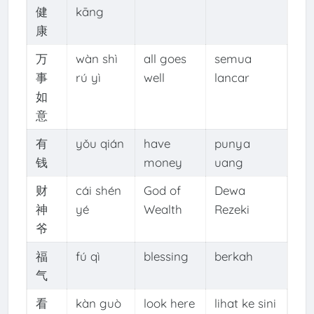
健
kāng
康
万
wàn shì
all goes
semua
事
rú yì
well
lancar
如
意
有
yǒu qián
have
punya
钱
money
uang
财
cái shén
God of
Dewa
神
yé
Wealth
Rezeki
爷
福
fú qì
blessing
berkah
气
看
kàn guò
look here
lihat ke sini