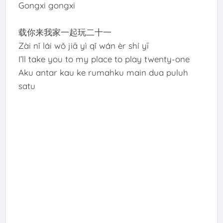
Gongxi gongxi
载你来我家一起玩二十一
Zài nǐ lái wǒ jiā yì qǐ wán èr shí yī
I’ll take you to my place to play twenty-one
Aku antar kau ke rumahku main dua puluh
satu