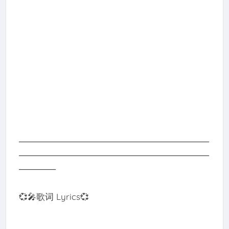
───────────────────────────────
───────────────────────────────
──────
💞🎤歌词 Lyrics💞