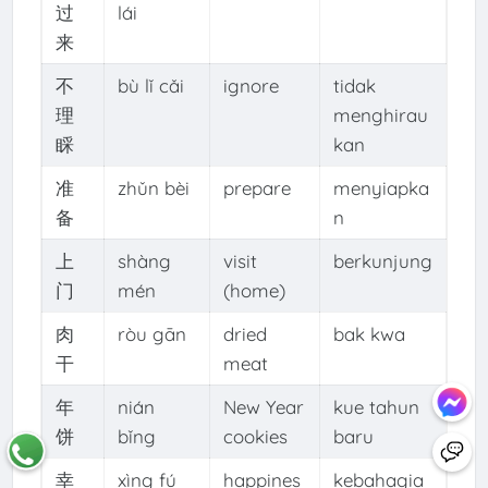
过
lái
来
不
bù lǐ cǎi
ignore
tidak
理
menghirau
睬
kan
准
zhǔn bèi
prepare
menyiapka
备
n
上
shàng
visit
berkunjung
门
mén
(home)
肉
ròu gān
dried
bak kwa
干
meat
年
nián
New Year
kue tahun
饼
bǐng
cookies
baru
幸
xìng fú
happines
kebahagia