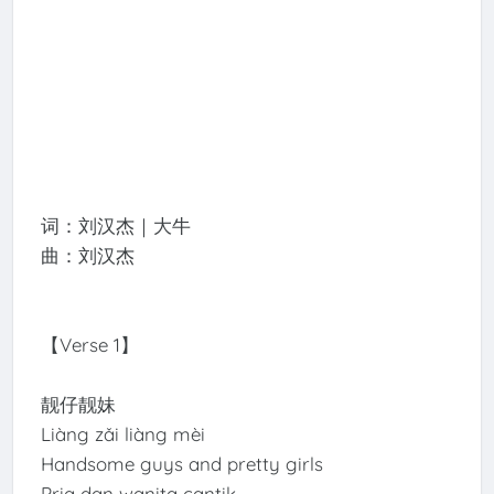
词：刘汉杰｜大牛
曲：刘汉杰
【Verse 1】
靓仔靓妹
Liàng zǎi liàng mèi
Handsome guys and pretty girls
Pria dan wanita cantik