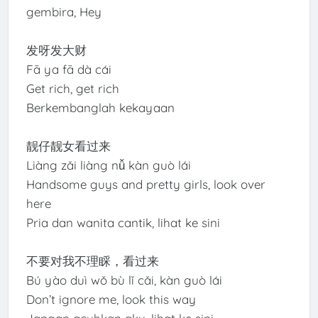
gembira, Hey
发呀发大财
Fā ya fā dà cái
Get rich, get rich
Berkembanglah kekayaan
靓仔靓女看过来
Liàng zǎi liàng nǚ kàn guò lái
Handsome guys and pretty girls, look over
here
Pria dan wanita cantik, lihat ke sini
不要对我不理睬，看过来
Bú yào duì wǒ bù lǐ cǎi, kàn guò lái
Don’t ignore me, look this way