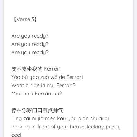
【Verse 3】
Are you ready?
Are you ready?
Are you ready?
要不要坐我的 Ferrari
Yào bú yào zuò wǒ de Ferrari
Want a ride in my Ferrari?
Mau naik Ferrari-ku?
停在你家门口有点帅气
Tíng zài nǐ jiā mén kǒu yǒu diǎn shuài qì
Parking in front of your house, looking pretty
cool