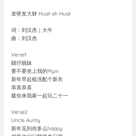
发呀发大财 Huat ah Huat
词：刘汉杰｜大牛
曲：刘汉杰
Verse1
靓仔靓妹
要不要坐上我的Myvi
新年早起梳洗配个新衣
恭喜恭喜
载你来我家一起玩二十一
Verse2
Uncle Aunty
新年见到你多么happy