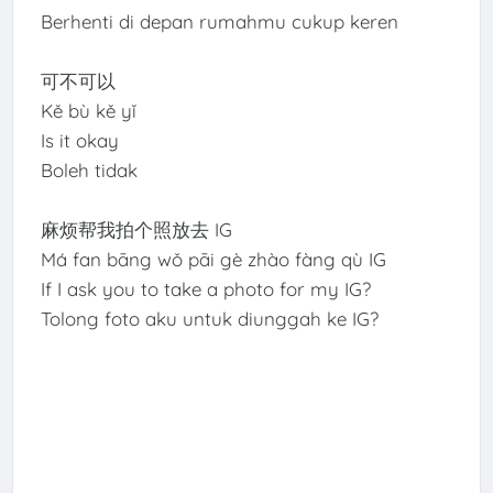
Berhenti di depan rumahmu cukup keren
可不可以
Kě bù kě yǐ
Is it okay
Boleh tidak
麻烦帮我拍个照放去 IG
Má fan bāng wǒ pāi gè zhào fàng qù IG
If I ask you to take a photo for my IG?
Tolong foto aku untuk diunggah ke IG?