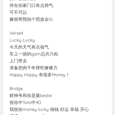
停在你家门口有点帅气
可不可以
麻烦帮我拍个照放去IG
Verse4
Lucky Lucky
今天的天气有点福气
车上一袋的gam总共六粒
上门带去
准备把肉干年饼吃够够力
Happy Happy 有很多Money！
Bridge
财神爷和你是最bestie
祝你中Toto中4D
我祝你money lucky 钱钱 好运 幸福 开心