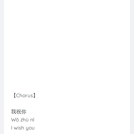
【Chorus】
我祝你
Wǒ zhù nǐ
I wish you