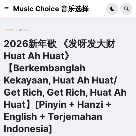
Music Choice 音乐选择
Home
imlek
2026新年歌 《发呀发大财
Huat Ah Huat》
【Berkembanglah
Kekayaan, Huat Ah Huat/
Get Rich, Get Rich, Huat Ah
Huat】[Pinyin + Hanzi +
English + Terjemahan
Indonesia]