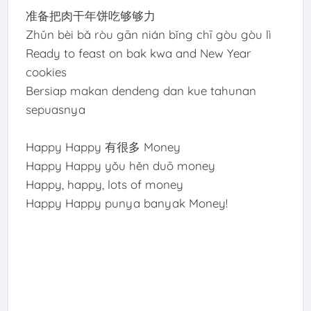
准备把肉干年饼吃够够力
Zhǔn bèi bǎ ròu gān nián bǐng chī gòu gòu lì
Ready to feast on bak kwa and New Year
cookies
Bersiap makan dendeng dan kue tahunan
sepuasnya
Happy Happy 有很多 Money
Happy Happy yǒu hěn duō money
Happy, happy, lots of money
Happy Happy punya banyak Money!