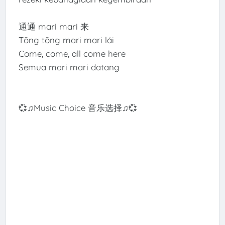
通通 mari mari 来
Tōng tōng mari mari lái
Come, come, all come here
Semua mari mari datang
💞♫Music Choice 音乐选择♫💞