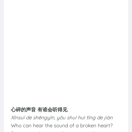
心碎的声音 有谁会听得见
Xīnsuì de shēngyīn, yǒu shuí huì tīng de jiàn
Who can hear the sound of a broken heart?