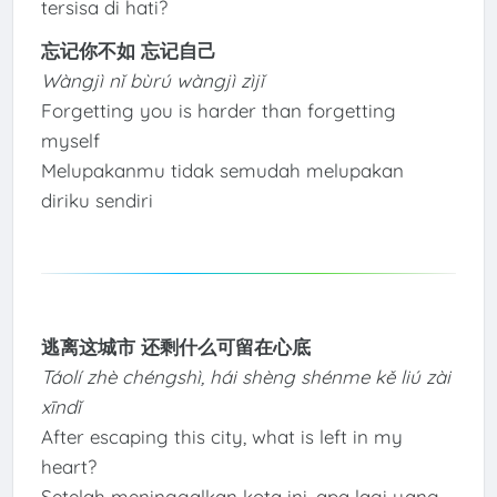
tersisa di hati?
忘记你不如 忘记自己
Wàngjì nǐ bùrú wàngjì zìjǐ
Forgetting you is harder than forgetting
myself
Melupakanmu tidak semudah melupakan
diriku sendiri
逃离这城市 还剩什么可留在心底
Táolí zhè chéngshì, hái shèng shénme kě liú zài
xīndǐ
After escaping this city, what is left in my
heart?
Setelah meninggalkan kota ini, apa lagi yang