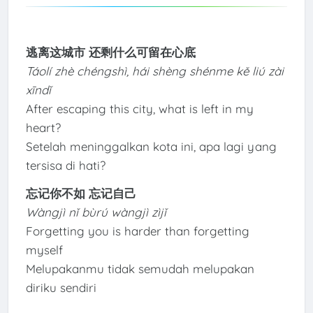
逃离这城市 还剩什么可留在心底
Táolí zhè chéngshì, hái shèng shénme kě liú zài
xīndǐ
After escaping this city, what is left in my
heart?
Setelah meninggalkan kota ini, apa lagi yang
tersisa di hati?
忘记你不如 忘记自己
Wàngjì nǐ bùrú wàngjì zìjǐ
Forgetting you is harder than forgetting
myself
Melupakanmu tidak semudah melupakan
diriku sendiri