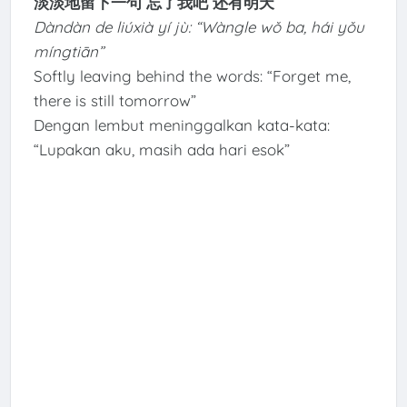
淡淡地留下一句 忘了我吧 还有明天
Dàndàn de liúxià yí jù: “Wàngle wǒ ba, hái yǒu
míngtiān”
Softly leaving behind the words: “Forget me,
there is still tomorrow”
Dengan lembut meninggalkan kata-kata:
“Lupakan aku, masih ada hari esok”