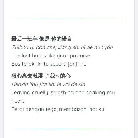
最后一班车 像是 你的诺言
Zuìhòu yì bān chē, xiàng shì nǐ de nuòyán
The last bus is like your promise
Bus terakhir itu seperti janjimu
狠心离去溅湿 了我～的心
Hěnxīn líqù jiànshī le wǒ de xīn
Leaving cruelly, splashing and soaking my
heart
Pergi dengan tega, membasahi hatiku