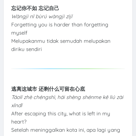
忘记你不如 忘记自己
Wàngjì nǐ bùrú wàngjì zìjǐ
Forgetting you is harder than forgetting
myself
Melupakanmu tidak semudah melupakan
diriku sendiri
逃离这城市 还剩什么可留在心底
Táolí zhè chéngshì, hái shèng shénme kě liú zài
xīndǐ
After escaping this city, what is left in my
heart?
Setelah meninggalkan kota ini, apa lagi yang