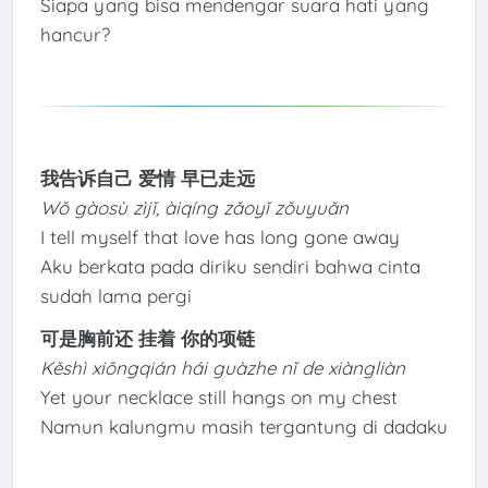
Siapa yang bisa mendengar suara hati yang
hancur?
我告诉自己 爱情 早已走远
Wǒ gàosù zìjǐ, àiqíng zǎoyǐ zǒuyuǎn
I tell myself that love has long gone away
Aku berkata pada diriku sendiri bahwa cinta
sudah lama pergi
可是胸前还 挂着 你的项链
Kěshì xiōngqián hái guàzhe nǐ de xiàngliàn
Yet your necklace still hangs on my chest
Namun kalungmu masih tergantung di dadaku