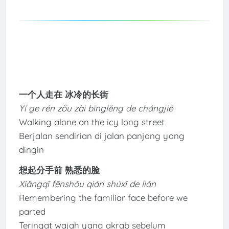
一个人走在 冰冷的长街
Yí ge rén zǒu zài bīnglěng de chángjiē
Walking alone on the icy long street
Berjalan sendirian di jalan panjang yang
dingin
想起分手前 熟悉的脸
Xiǎngqǐ fēnshǒu qián shúxī de liǎn
Remembering the familiar face before we
parted
Teringat wajah yang akrab sebelum