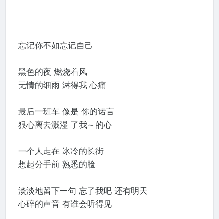
忘记你不如忘记自己
黑色的夜 燃烧着风
无情的细雨 淋得我 心痛
最后一班车 像是 你的诺言
狠心离去溅湿 了我～的心
一个人走在 冰冷的长街
想起分手前 熟悉的脸
淡淡地留下一句 忘了我吧 还有明天
心碎的声音 有谁会听得见