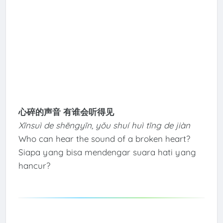
心碎的声音 有谁会听得见
Xīnsuì de shēngyīn, yǒu shuí huì tīng de jiàn
Who can hear the sound of a broken heart?
Siapa yang bisa mendengar suara hati yang
hancur?