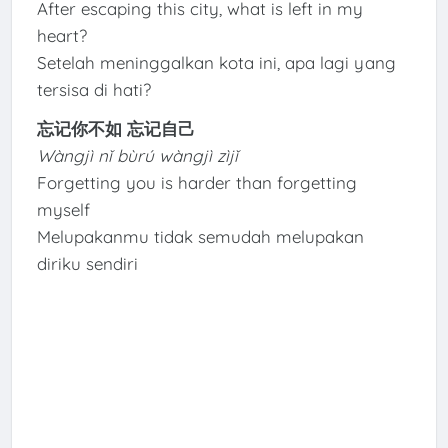
After escaping this city, what is left in my
heart?
Setelah meninggalkan kota ini, apa lagi yang
tersisa di hati?
忘记你不如 忘记自己
Wàngjì nǐ bùrú wàngjì zìjǐ
Forgetting you is harder than forgetting
myself
Melupakanmu tidak semudah melupakan
diriku sendiri