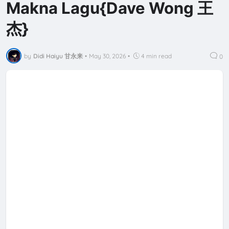
Makna Lagu{Dave Wong 王
杰}
by
Didi Haiyu 甘永来
•
May 30, 2026
•
4 min read
0