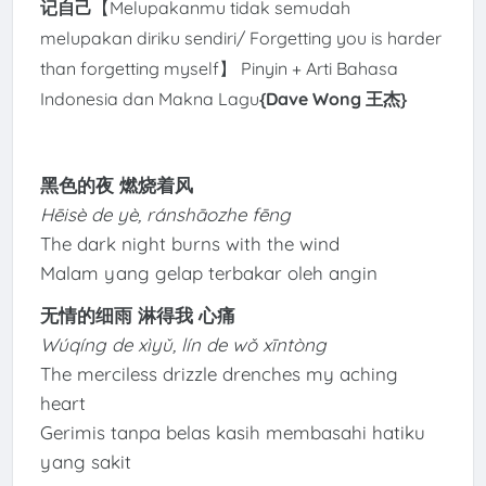
记自己
【Melupakanmu tidak semudah
melupakan diriku sendiri/ Forgetting you is harder
than forgetting myself】 Pinyin + Arti Bahasa
Indonesia dan Makna Lagu
{Dave Wong 王杰
}
黑色的夜 燃烧着风
Hēisè de yè, ránshāozhe fēng
The dark night burns with the wind
Malam yang gelap terbakar oleh angin
无情的细雨 淋得我 心痛
Wúqíng de xìyǔ, lín de wǒ xīntòng
The merciless drizzle drenches my aching
heart
Gerimis tanpa belas kasih membasahi hatiku
yang sakit