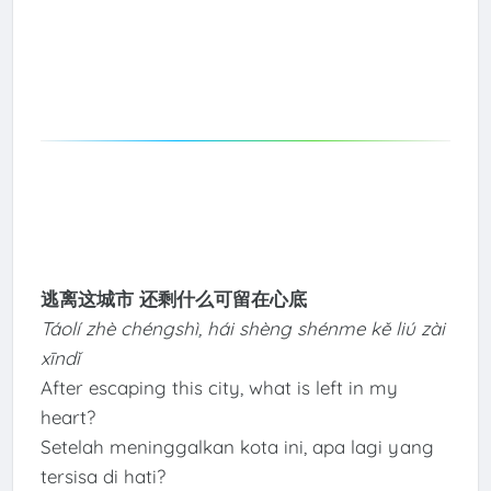
逃离这城市 还剩什么可留在心底
Táolí zhè chéngshì, hái shèng shénme kě liú zài
xīndǐ
After escaping this city, what is left in my
heart?
Setelah meninggalkan kota ini, apa lagi yang
tersisa di hati?