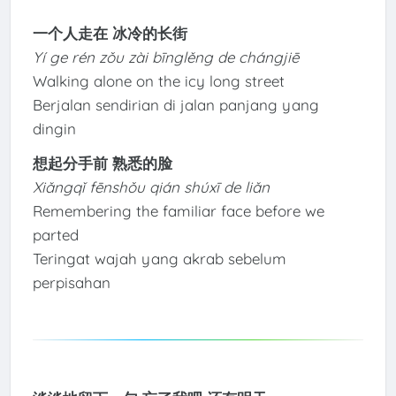
一个人走在 冰冷的长街
Yí ge rén zǒu zài bīnglěng de chángjiē
Walking alone on the icy long street
Berjalan sendirian di jalan panjang yang
dingin
想起分手前 熟悉的脸
Xiǎngqǐ fēnshǒu qián shúxī de liǎn
Remembering the familiar face before we
parted
Teringat wajah yang akrab sebelum
perpisahan