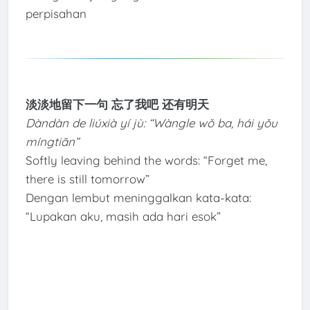
perpisahan
淡淡地留下一句 忘了我吧 还有明天
Dàndàn de liúxià yí jù: “Wàngle wǒ ba, hái yǒu
míngtiān”
Softly leaving behind the words: “Forget me,
there is still tomorrow”
Dengan lembut meninggalkan kata-kata:
“Lupakan aku, masih ada hari esok”