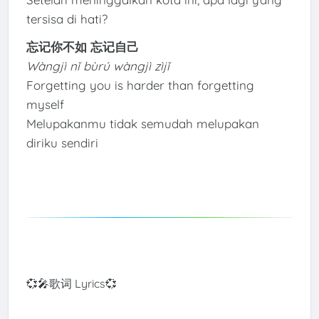
tersisa di hati?
忘记你不如 忘记自己
Wàngjì nǐ bùrú wàngjì zìjǐ
Forgetting you is harder than forgetting
myself
Melupakanmu tidak semudah melupakan
diriku sendiri
💞🎤歌词 Lyrics💞