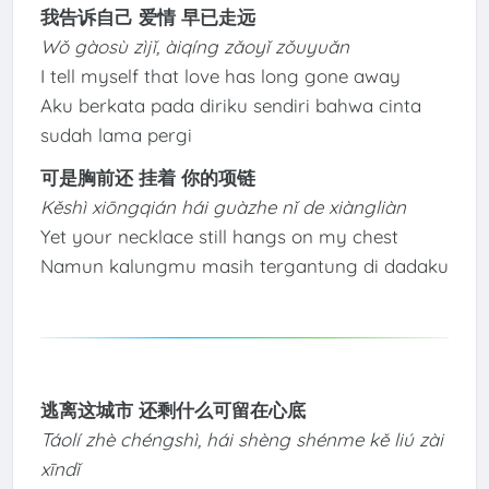
我告诉自己 爱情 早已走远
Wǒ gàosù zìjǐ, àiqíng zǎoyǐ zǒuyuǎn
I tell myself that love has long gone away
Aku berkata pada diriku sendiri bahwa cinta
sudah lama pergi
可是胸前还 挂着 你的项链
Kěshì xiōngqián hái guàzhe nǐ de xiàngliàn
Yet your necklace still hangs on my chest
Namun kalungmu masih tergantung di dadaku
逃离这城市 还剩什么可留在心底
Táolí zhè chéngshì, hái shèng shénme kě liú zài
xīndǐ