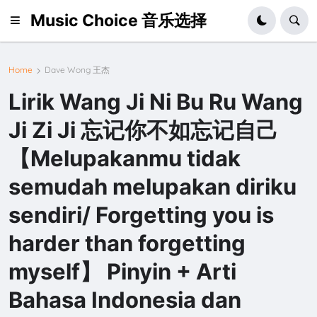
Music Choice 音乐选择
Home
Dave Wong 王杰
Lirik Wang Ji Ni Bu Ru Wang
Ji Zi Ji 忘记你不如忘记自己
【Melupakanmu tidak
semudah melupakan diriku
sendiri/ Forgetting you is
harder than forgetting
myself】 Pinyin + Arti
Bahasa Indonesia dan