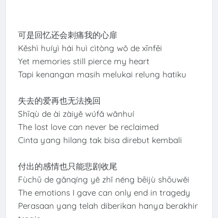
可是回忆还会刺痛我的心扉
Kěshì huíyì hái huì cìtòng wǒ de xīnfēi
Yet memories still pierce my heart
Tapi kenangan masih melukai relung hatiku
失去的爱再也无法挽回
Shīqù de ài zàiyě wúfǎ wǎnhuí
The lost love can never be reclaimed
Cinta yang hilang tak bisa direbut kembali
付出的感情也只能悲剧收尾
Fùchū de gǎnqíng yě zhǐ néng bēijù shōuwěi
The emotions I gave can only end in tragedy
Perasaan yang telah diberikan hanya berakhir