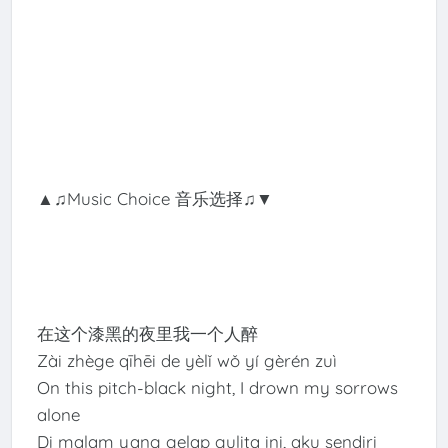
▲♫Music Choice 音乐选择♫▼
在这个漆黑的夜里我一个人醉
Zài zhège qīhēi de yèlǐ wǒ yí gèrén zuì
On this pitch-black night, I drown my sorrows
alone
Di malam yang gelap gulita ini, aku sendiri