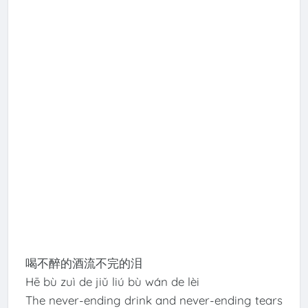
喝不醉的酒流不完的泪
Hē bù zuì de jiǔ liú bù wán de lèi
The never-ending drink and never-ending tears