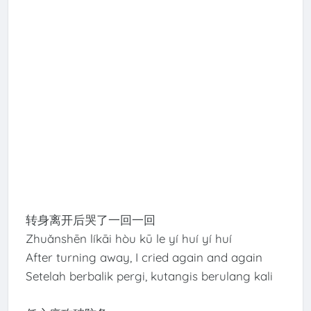
转身离开后哭了一回一回
Zhuǎnshēn líkāi hòu kū le yí huí yí huí
After turning away, I cried again and again
Setelah berbalik pergi, kutangis berulang kali