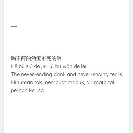
---
喝不醉的酒流不完的泪
Hē bù zuì de jiǔ liú bù wán de lèi
The never-ending drink and never-ending tears
Minuman tak membuat mabuk, air mata tak
pernah kering