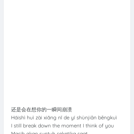
还是会在想你的一瞬间崩溃
Háishì huì zài xiǎng nǐ de yí shùnjiān bēngkuì
I still break down the moment I think of you
Masih akan runtuh seketika saat