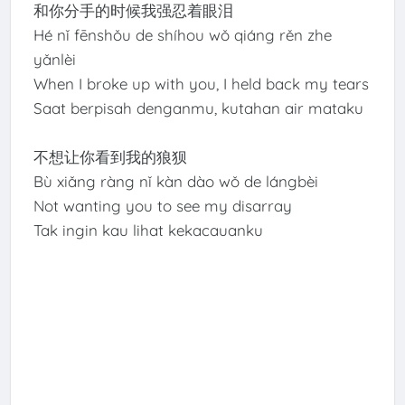
和你分手的时候我强忍着眼泪
Hé nǐ fēnshǒu de shíhou wǒ qiáng rěn zhe
yǎnlèi
When I broke up with you, I held back my tears
Saat berpisah denganmu, kutahan air mataku
不想让你看到我的狼狈
Bù xiǎng ràng nǐ kàn dào wǒ de lángbèi
Not wanting you to see my disarray
Tak ingin kau lihat kekacauanku