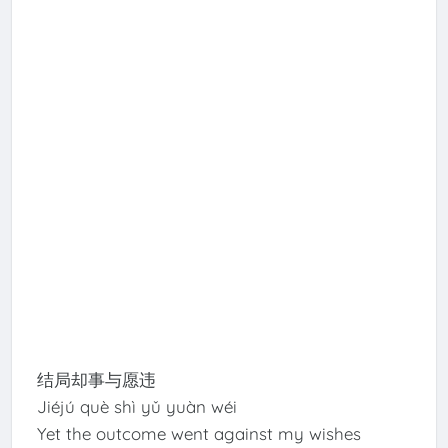
结局却事与愿违
Jiéjú què shì yǔ yuàn wéi
Yet the outcome went against my wishes