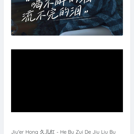
Jiu'er Hong 久儿红 - He Bu Zui De Jiu Liu Bu