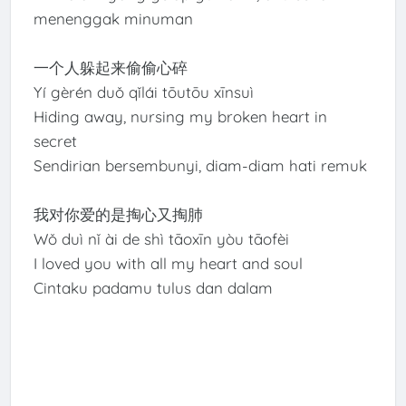
menenggak minuman
一个人躲起来偷偷心碎
Yí gèrén duǒ qǐlái tōutōu xīnsuì
Hiding away, nursing my broken heart in
secret
Sendirian bersembunyi, diam-diam hati remuk
我对你爱的是掏心又掏肺
Wǒ duì nǐ ài de shì tāoxīn yòu tāofèi
I loved you with all my heart and soul
Cintaku padamu tulus dan dalam