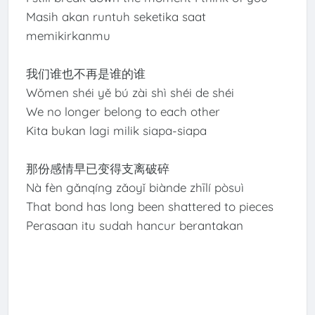
Masih akan runtuh seketika saat
memikirkanmu
我们谁也不再是谁的谁
Wǒmen shéi yě bú zài shì shéi de shéi
We no longer belong to each other
Kita bukan lagi milik siapa-siapa
那份感情早已变得支离破碎
Nà fèn gǎnqíng zǎoyǐ biànde zhīlí pòsuì
That bond has long been shattered to pieces
Perasaan itu sudah hancur berantakan