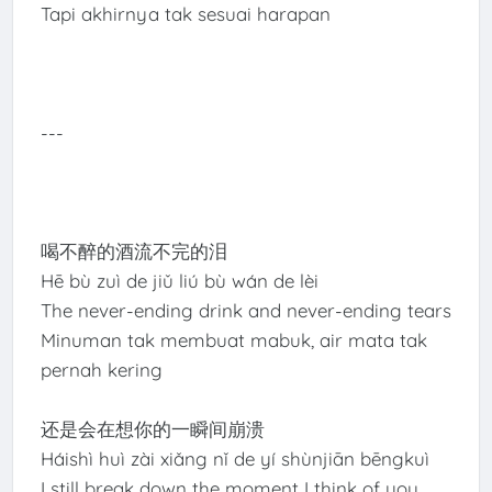
Tapi akhirnya tak sesuai harapan
---
喝不醉的酒流不完的泪
Hē bù zuì de jiǔ liú bù wán de lèi
The never-ending drink and never-ending tears
Minuman tak membuat mabuk, air mata tak
pernah kering
还是会在想你的一瞬间崩溃
Háishì huì zài xiǎng nǐ de yí shùnjiān bēngkuì
I still break down the moment I think of you