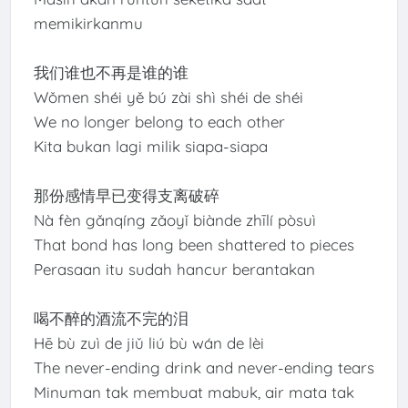
memikirkanmu
我们谁也不再是谁的谁
Wǒmen shéi yě bú zài shì shéi de shéi
We no longer belong to each other
Kita bukan lagi milik siapa-siapa
那份感情早已变得支离破碎
Nà fèn gǎnqíng zǎoyǐ biànde zhīlí pòsuì
That bond has long been shattered to pieces
Perasaan itu sudah hancur berantakan
喝不醉的酒流不完的泪
Hē bù zuì de jiǔ liú bù wán de lèi
The never-ending drink and never-ending tears
Minuman tak membuat mabuk, air mata tak