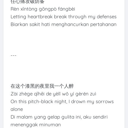
任心痛攻破防备
Rèn xīntòng gōngpò fángbèi
Letting heartbreak break through my defenses
Biarkan sakit hati menghancurkan pertahanan
---
在这个漆黑的夜里我一个人醉
Zài zhège qīhēi de yèlǐ wǒ yí gèrén zuì
On this pitch-black night, I drown my sorrows
alone
Di malam yang gelap gulita ini, aku sendiri
menenggak minuman