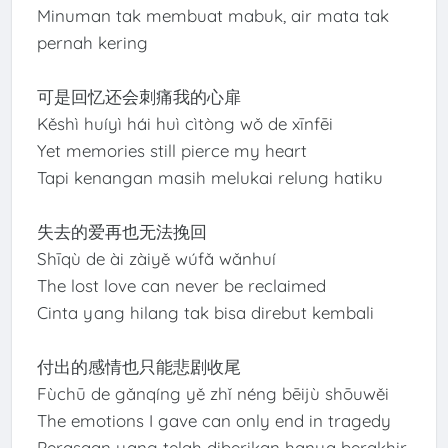
Minuman tak membuat mabuk, air mata tak
pernah kering
可是回忆还会刺痛我的心扉
Kěshì huíyì hái huì cìtòng wǒ de xīnfēi
Yet memories still pierce my heart
Tapi kenangan masih melukai relung hatiku
失去的爱再也无法挽回
Shīqù de ài zàiyě wúfǎ wǎnhuí
The lost love can never be reclaimed
Cinta yang hilang tak bisa direbut kembali
付出的感情也只能悲剧收尾
Fùchū de gǎnqíng yě zhǐ néng bēijù shōuwěi
The emotions I gave can only end in tragedy
Perasaan yang telah diberikan hanya berakhir