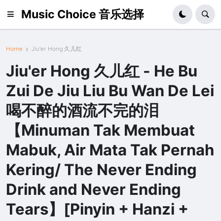
Music Choice 音乐选择
Home
Jiu'er Hong 久儿红
Jiu'er Hong 久儿红 - He Bu
Zui De Jiu Liu Bu Wan De Lei
喝不醉的酒流不完的泪
【Minuman Tak Membuat
Mabuk, Air Mata Tak Pernah
Kering/ The Never Ending
Drink and Never Ending
Tears】[Pinyin + Hanzi +