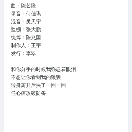
曲：陈艺隆
录音：何佳琪
混音：吴天宇
监棚：张大鹏
统筹：陈兆国
制作人：王宇
发行：李翠
和你分手的时候我强忍着眼泪
不想让你看到我的狼狈
转身离开后哭了一回一回
任心痛攻破防备