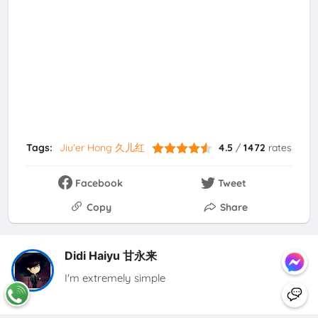
Tags:
Jiu'er Hong 久儿红
4.5
/
1472
rates
Facebook
Tweet
Copy
Share
Didi Haiyu 甘永来
I'm extremely simple