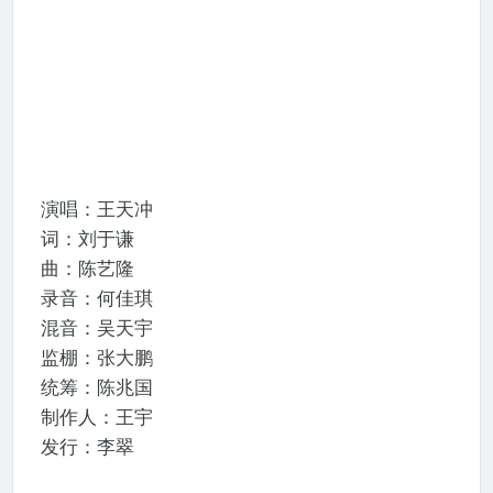
演唱：王天冲
词：刘于谦
曲：陈艺隆
录音：何佳琪
混音：吴天宇
监棚：张大鹏
统筹：陈兆国
制作人：王宇
发行：李翠