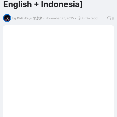
English + Indonesia]
by
Didi Haiyu 甘永来
•
November 25, 2025
•
4 min read
0