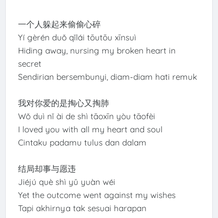
一个人躲起来偷偷心碎
Yí gèrén duǒ qǐlái tōutōu xīnsuì
Hiding away, nursing my broken heart in
secret
Sendirian bersembunyi, diam-diam hati remuk
我对你爱的是掏心又掏肺
Wǒ duì nǐ ài de shì tāoxīn yòu tāofèi
I loved you with all my heart and soul
Cintaku padamu tulus dan dalam
结局却事与愿违
Jiéjú què shì yǔ yuàn wéi
Yet the outcome went against my wishes
Tapi akhirnya tak sesuai harapan