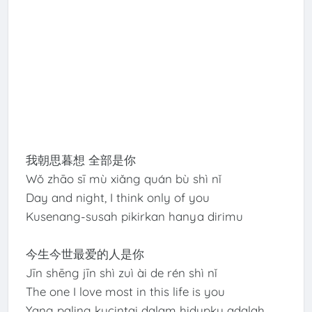
我朝思暮想 全部是你
Wǒ zhāo sī mù xiǎng quán bù shì nǐ
Day and night, I think only of you
Kusenang-susah pikirkan hanya dirimu
今生今世最爱的人是你
Jīn shēng jīn shì zuì ài de rén shì nǐ
The one I love most in this life is you
Yang paling kucintai dalam hidupku adalah