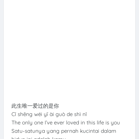
此生唯一爱过的是你
Cǐ shēng wéi yī ài guò de shì nǐ
The only one I’ve ever loved in this life is you
Satu-satunya yang pernah kucintai dalam