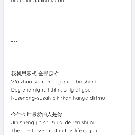
hidup ini adalah kamu
---
我朝思暮想 全部是你
Wǒ zhāo sī mù xiǎng quán bù shì nǐ
Day and night, I think only of you
Kusenang-susah pikirkan hanya dirimu
今生今世最爱的人是你
Jīn shēng jīn shì zuì ài de rén shì nǐ
The one I love most in this life is you