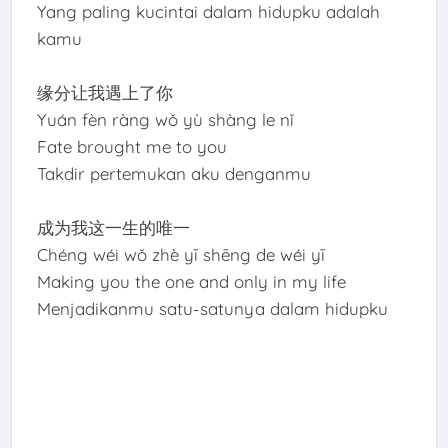
Yang paling kucintai dalam hidupku adalah
kamu
缘分让我遇上了你
Yuán fèn ràng wǒ yù shàng le nǐ
Fate brought me to you
Takdir pertemukan aku denganmu
成为我这一生的唯一
Chéng wéi wǒ zhè yī shēng de wéi yī
Making you the one and only in my life
Menjadikanmu satu-satunya dalam hidupku