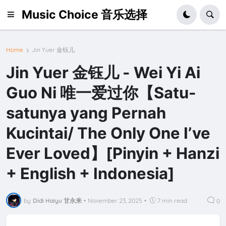
Music Choice 音乐选择
Home
Jin Yuer 金钰儿
Jin Yuer 金钰儿 - Wei Yi Ai
Guo Ni 唯一爱过你【Satu-
satunya yang Pernah
Kucintai/ The Only One I’ve
Ever Loved】[Pinyin + Hanzi
+ English + Indonesia]
by
Didi Haiyu 甘永来
•
November 23, 2025
•
7 min read
0