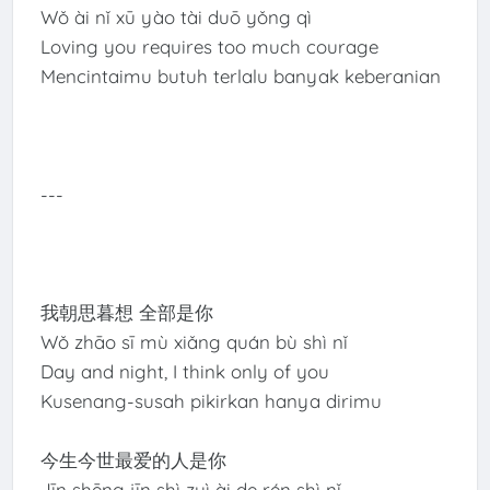
Wǒ ài nǐ xū yào tài duō yǒng qì
Loving you requires too much courage
Mencintaimu butuh terlalu banyak keberanian
---
我朝思暮想 全部是你
Wǒ zhāo sī mù xiǎng quán bù shì nǐ
Day and night, I think only of you
Kusenang-susah pikirkan hanya dirimu
今生今世最爱的人是你
Jīn shēng jīn shì zuì ài de rén shì nǐ