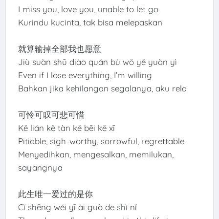
I miss you, love you, unable to let go
Kurindu kucinta, tak bisa melepaskan
就算输掉全部我也愿意
Jiù suàn shū diào quán bù wǒ yě yuàn yì
Even if I lose everything, I’m willing
Bahkan jika kehilangan segalanya, aku rela
可怜可叹可悲可惜
Kě lián kě tàn kě bēi kě xī
Pitiable, sigh-worthy, sorrowful, regrettable
Menyedihkan, mengesalkan, memilukan,
sayangnya
此生唯一爱过的是你
Cǐ shēng wéi yī ài guò de shì nǐ