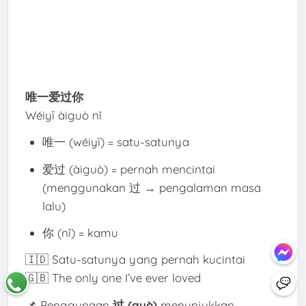
唯一爱过你
Wéiyī àiguò nǐ
唯一 (wéiyī) = satu-satunya
爱过 (àiguò) = pernah mencintai
(menggunakan 过 → pengalaman masa
lalu)
你 (nǐ) = kamu
🇮🇩 Satu-satunya yang pernah kucintai
🇬🇧 The only one I’ve ever loved
📌 Penggunaan
过 (guò)
menunjukkan