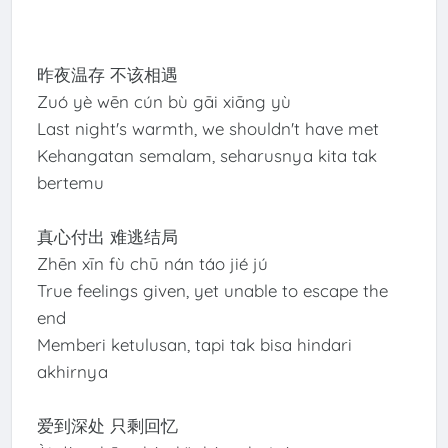
昨夜温存 不该相遇
Zuó yè wēn cún bù gāi xiāng yù
Last night's warmth, we shouldn't have met
Kehangatan semalam, seharusnya kita tak
bertemu
真心付出 难逃结局
Zhēn xīn fù chū nán táo jié jú
True feelings given, yet unable to escape the
end
Memberi ketulusan, tapi tak bisa hindari
akhirnya
爱到深处 只剩回忆