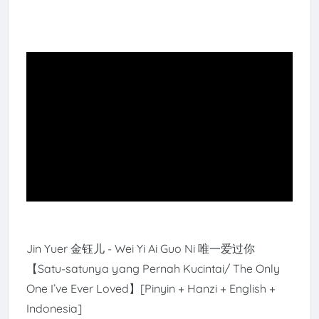
Jin Yuer 金钰儿 - Wei Yi Ai Guo Ni 唯一爱过你
【Satu-satunya yang Pernah Kucintai/ The Only
One I’ve Ever Loved】[Pinyin + Hanzi + English +
Indonesia]