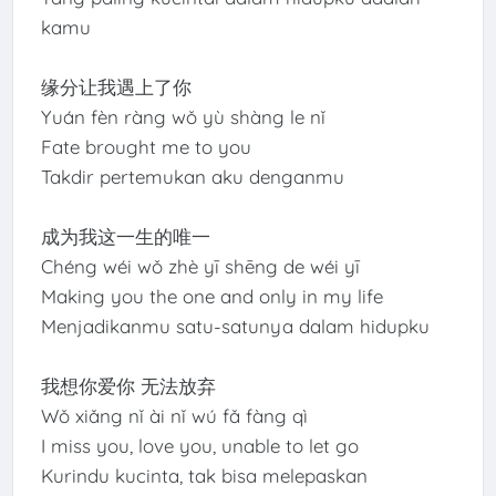
kamu
缘分让我遇上了你
Yuán fèn ràng wǒ yù shàng le nǐ
Fate brought me to you
Takdir pertemukan aku denganmu
成为我这一生的唯一
Chéng wéi wǒ zhè yī shēng de wéi yī
Making you the one and only in my life
Menjadikanmu satu-satunya dalam hidupku
我想你爱你 无法放弃
Wǒ xiǎng nǐ ài nǐ wú fǎ fàng qì
I miss you, love you, unable to let go
Kurindu kucinta, tak bisa melepaskan