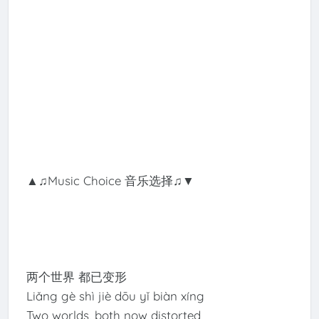
▲♫Music Choice 音乐选择♫▼
两个世界 都已变形
Liǎng gè shì jiè dōu yǐ biàn xíng
Two worlds, both now distorted