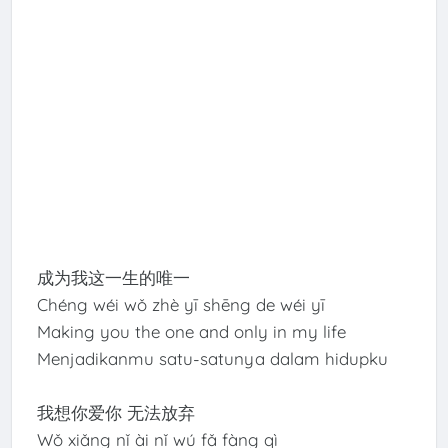
成为我这一生的唯一
Chéng wéi wǒ zhè yī shēng de wéi yī
Making you the one and only in my life
Menjadikanmu satu-satunya dalam hidupku
我想你爱你 无法放弃
Wǒ xiǎng nǐ ài nǐ wú fǎ fàng qì