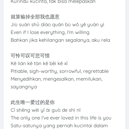
Kurindu kucinta, tak bisa melepaskan
就算输掉全部我也愿意
Jiù suàn shū diào quán bù wǒ yě yuàn yì
Even if I lose everything, I’m willing
Bahkan jika kehilangan segalanya, aku rela
可怜可叹可悲可惜
Kě lián kě tàn kě bēi kě xī
Pitiable, sigh-worthy, sorrowful, regrettable
Menyedihkan, mengesalkan, memilukan,
sayangnya
此生唯一爱过的是你
Cǐ shēng wéi yī ài guò de shì nǐ
The only one I’ve ever loved in this life is you
Satu-satunya yang pernah kucintai dalam