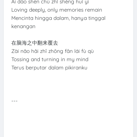
Ài dào shēn chù zhǐ shèng huí yì
Loving deeply, only memories remain
Mencinta hingga dalam, hanya tinggal
kenangan
在脑海之中翻来覆去
Zài nǎo hǎi zhī zhōng fān lái fù qù
Tossing and turning in my mind
Terus berputar dalam pikiranku
---