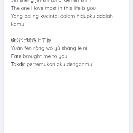
The one I love most in this life is you
Yang paling kucintai dalam hidupku adalah
kamu
缘分让我遇上了你
Yuán fèn ràng wǒ yù shàng le nǐ
Fate brought me to you
Takdir pertemukan aku denganmu