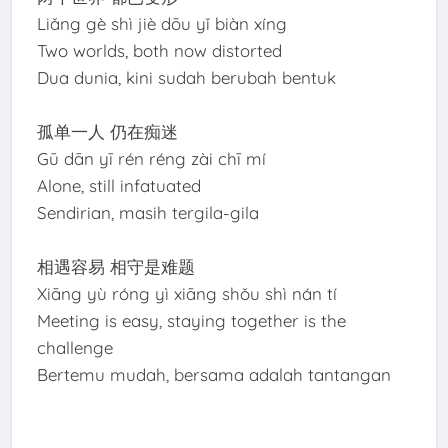
Liǎng gè shì jiè dōu yǐ biàn xíng
Two worlds, both now distorted
Dua dunia, kini sudah berubah bentuk
孤单一人 仍在痴迷
Gū dān yī rén réng zài chī mí
Alone, still infatuated
Sendirian, masih tergila-gila
相遇容易 相守是难题
Xiāng yù róng yì xiāng shǒu shì nán tí
Meeting is easy, staying together is the
challenge
Bertemu mudah, bersama adalah tantangan