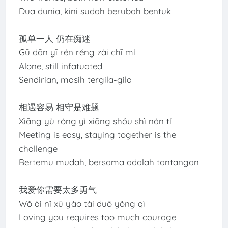
Dua dunia, kini sudah berubah bentuk
孤单一人 仍在痴迷
Gū dān yī rén réng zài chī mí
Alone, still infatuated
Sendirian, masih tergila-gila
相遇容易 相守是难题
Xiāng yù róng yì xiāng shǒu shì nán tí
Meeting is easy, staying together is the
challenge
Bertemu mudah, bersama adalah tantangan
我爱你需要太多勇气
Wǒ ài nǐ xū yào tài duō yǒng qì
Loving you requires too much courage