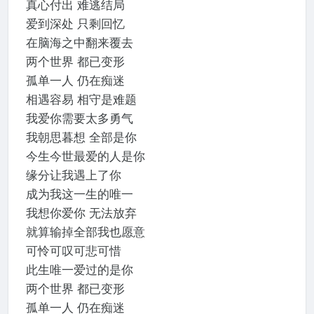
真心付出 难逃结局
爱到深处 只剩回忆
在脑海之中翻来覆去
两个世界 都已变形
孤单一人 仍在痴迷
相遇容易 相守是难题
我爱你需要太多勇气
我朝思暮想 全部是你
今生今世最爱的人是你
缘分让我遇上了你
成为我这一生的唯一
我想你爱你 无法放弃
就算输掉全部我也愿意
可怜可叹可悲可惜
此生唯一爱过的是你
两个世界 都已变形
孤单一人 仍在痴迷