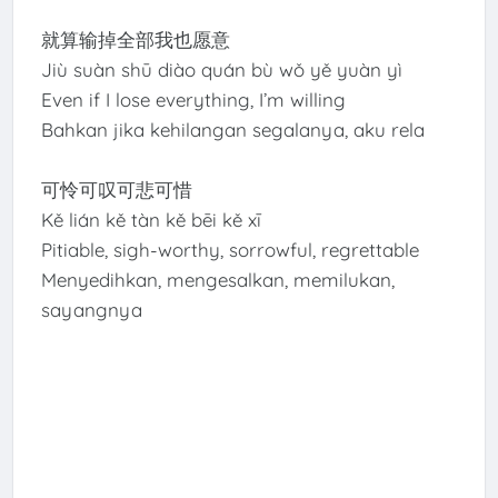
就算输掉全部我也愿意
Jiù suàn shū diào quán bù wǒ yě yuàn yì
Even if I lose everything, I’m willing
Bahkan jika kehilangan segalanya, aku rela
可怜可叹可悲可惜
Kě lián kě tàn kě bēi kě xī
Pitiable, sigh-worthy, sorrowful, regrettable
Menyedihkan, mengesalkan, memilukan,
sayangnya