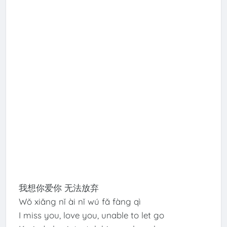
我想你爱你 无法放弃
Wǒ xiǎng nǐ ài nǐ wú fǎ fàng qì
I miss you, love you, unable to let go