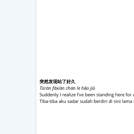
突然发现站了好久
Tūrán fāxiàn zhàn le hǎo jiǔ
Suddenly I realize I’ve been standing here for 
Tiba-tiba aku sadar sudah berdiri di sini lama 