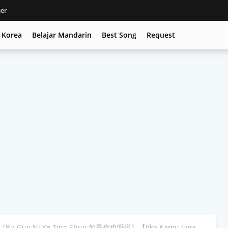
mer
c Korea
Belajar Mandarin
Best Song
Request
Ru Guo Ni Ye Ting Shuo 如果你也听说》【Jika Kamu Juga