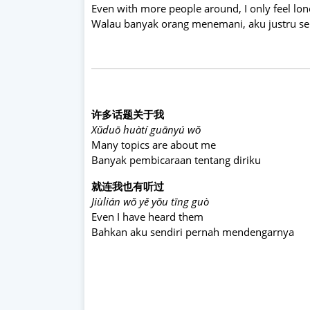
Even with more people around, I only feel lon
Walau banyak orang menemani, aku justru s
许多话题关于我
Xǔduō huàtí guānyú wǒ
Many topics are about me
Banyak pembicaraan tentang diriku
就连我也有听过
Jiùlián wǒ yě yǒu tīng guò
Even I have heard them
Bahkan aku sendiri pernah mendengarnya