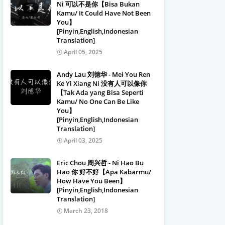
Ni 可以不是你【Bisa Bukan
Kamu/ It Could Have Not Been
You】
[Pinyin,English,Indonesian
Translation]
April 05, 2025
Andy Lau 刘德华 - Mei You Ren
Ke Yi Xiang Ni 没有人可以像你
【Tak Ada yang Bisa Seperti
Kamu/ No One Can Be Like
You】
[Pinyin,English,Indonesian
Translation]
April 03, 2025
Eric Chou 周兴哲 - Ni Hao Bu
Hao 你 好不好【Apa Kabarmu/
How Have You Been】
[Pinyin,English,Indonesian
Translation]
March 23, 2018