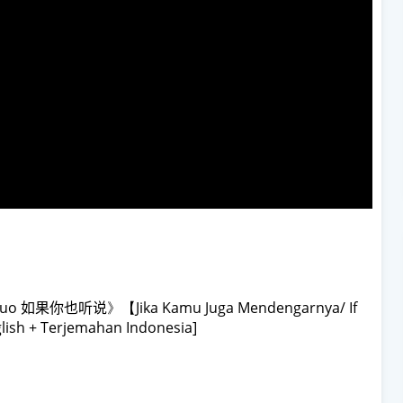
g Shuo 如果你也听说
》【Jika Kamu Juga Mendengarnya/ If
glish + Terjemahan Indonesia]