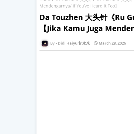
Mendengarnya/ If You’ve Heard it Too】
Da Touzhen 大头针《Ru G
【Jika Kamu Juga Mendeng
Didi Haiyu 甘永来
March 28, 2026