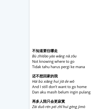
不知道要往哪走
Bù zhīdào yào wǎng nǎ zǒu
Not knowing where to go
Tidak tahu harus pergi ke mana
还不想回家的我
Hái bù xiǎng huí jiā de wǒ
And I still don’t want to go home
Dan aku masih belum ingin pulang
再多人陪只会更寂寞
Zài duō rén péi zhǐ huì gèng jìmò