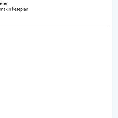
elier
emakin kesepian