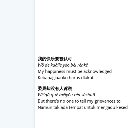
我的快乐要被认可
Wǒ de kuàilè yào bèi rènkě
My happiness must be acknowledged
Kebahagiaanku harus diakui
委屈却没有人诉说
Wěiqū què méiyǒu rén sùshuō
But there’s no one to tell my grievances to
Namun tak ada tempat untuk mengadu kesed