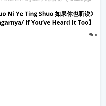
uo Ni Ye Ting Shuo 如果你也听说》
arnya/ If You’ve Heard it Too】
0