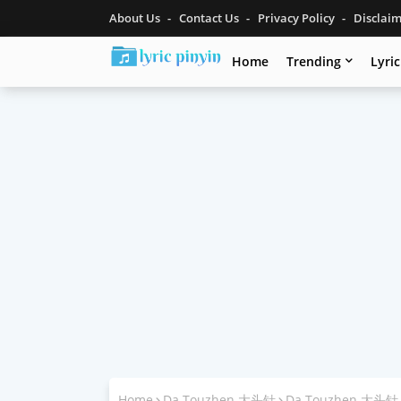
About Us
Contact Us
Privacy Policy
Disclai
Home
Trending
Lyri
Home
Da Touzhen 大头针
Da Touzhen 大头针《