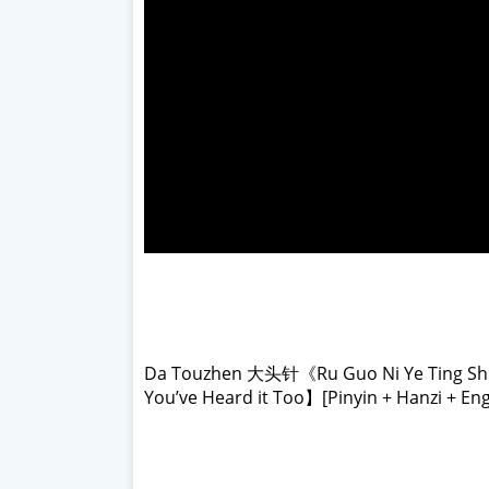
Da Touzhen 大头针《
Ru Guo Ni Ye Tin
You’ve Heard it Too】[Pinyin + Hanzi + En