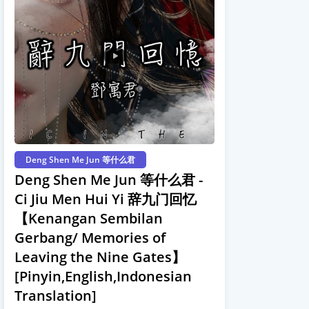
Deng Shen Me Jun 等什么君
Deng Shen Me Jun 等什么君 -
Ci Jiu Men Hui Yi 辞九门回忆
【Kenangan Sembilan
Gerbang/ Memories of
Leaving the Nine Gates】
[Pinyin,English,Indonesian
Translation]