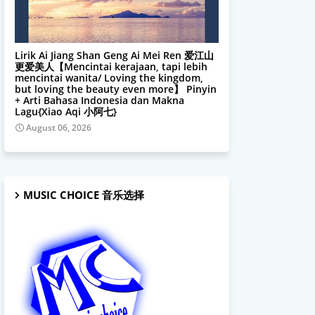
Xiao Aqi 小阿七
Lirik Ai Jiang Shan Geng Ai Mei Ren 爱江山
更爱美人【Mencintai kerajaan, tapi lebih
mencintai wanita/ Loving the kingdom,
but loving the beauty even more】 Pinyin
+ Arti Bahasa Indonesia dan Makna
Lagu{Xiao Aqi 小阿七}
August 06, 2026
MUSIC CHOICE 音乐选择