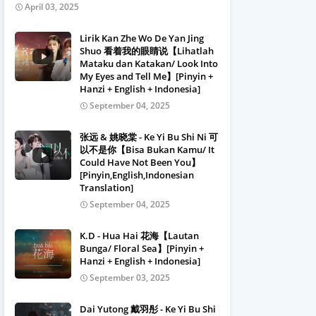
April 03, 2025
Lirik Kan Zhe Wo De Yan Jing
Shuo 看着我的眼睛说【Lihatlah
Mataku dan Katakan/ Look Into
My Eyes and Tell Me】[Pinyin +
Hanzi + English + Indonesia]
September 04, 2025
张远 & 姚晓棠 - Ke Yi Bu Shi Ni 可
以不是你【Bisa Bukan Kamu/ It
Could Have Not Been You】
[Pinyin,English,Indonesian
Translation]
September 04, 2025
K.D - Hua Hai 花海【Lautan
Bunga/ Floral Sea】[Pinyin +
Hanzi + English + Indonesia]
September 03, 2025
Dai Yutong 戴羽彤 - Ke Yi Bu Shi