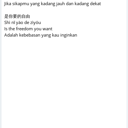
Jika sikapmu yang kadang jauh dan kadang dekat
是你要的自由
Shì nǐ yào de zìyóu
Is the freedom you want
Adalah kebebasan yang kau inginkan