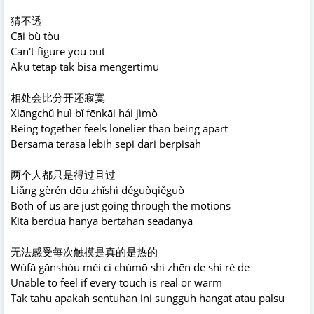
猜不透
Cāi bù tòu
Can't figure you out
Aku tetap tak bisa mengertimu
相处会比分开还寂寞
Xiāngchǔ huì bǐ fēnkāi hái jìmò
Being together feels lonelier than being apart
Bersama terasa lebih sepi dari berpisah
两个人都只是得过且过
Liǎng gèrén dōu zhǐshì déguòqiěguò
Both of us are just going through the motions
Kita berdua hanya bertahan seadanya
无法感受每次触摸是真的是热的
Wúfǎ gǎnshòu měi cì chùmō shì zhēn de shì rè de
Unable to feel if every touch is real or warm
Tak tahu apakah sentuhan ini sungguh hangat atau palsu