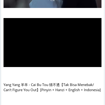
Yang Yang 羊羊 - Cai Bu Tou 猜不透【Tak Bisa Menebak/
Can't Figure You Out】[Pinyin + Hanzi + English + Indonesia]