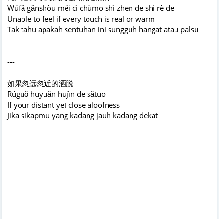
Wúfǎ gǎnshòu měi cì chùmō shì zhēn de shì rè de
Unable to feel if every touch is real or warm
Tak tahu apakah sentuhan ini sungguh hangat atau palsu
---
如果忽远忽近的洒脱
Rúguǒ hūyuǎn hūjìn de sǎtuō
If your distant yet close aloofness
Jika sikapmu yang kadang jauh kadang dekat