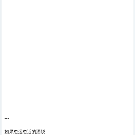
---
如果忽远忽近的洒脱