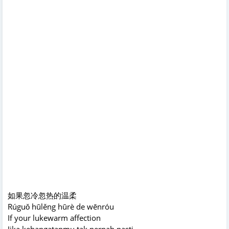
如果忽冷忽热的温柔
Rúguǒ hūlěng hūrè de wēnróu
If your lukewarm affection
Jika kehangatanmu tak pernah pasti