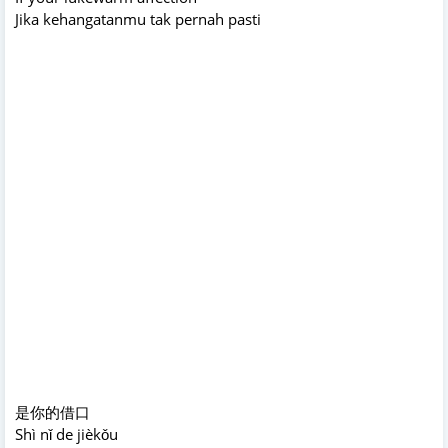
Jika kehangatanmu tak pernah pasti
是你的借口
Shì nǐ de jièkǒu