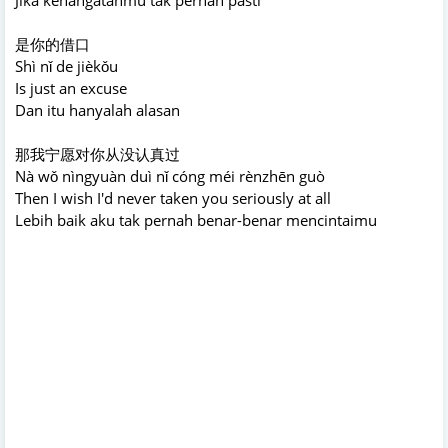
是你的借口
Shì nǐ de jièkǒu
Is just an excuse
Dan itu hanyalah alasan
那我宁愿对你从没认真过
Nà wǒ nìngyuàn duì nǐ cóng méi rènzhēn guò
Then I wish I'd never taken you seriously at all
Lebih baik aku tak pernah benar-benar mencintaimu