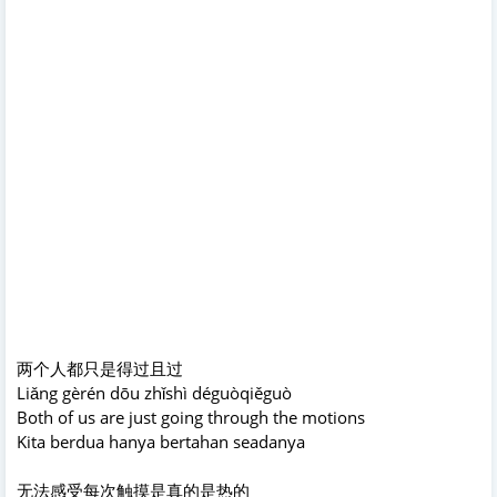
两个人都只是得过且过
Liǎng gèrén dōu zhǐshì déguòqiěguò
Both of us are just going through the motions
Kita berdua hanya bertahan seadanya
无法感受每次触摸是真的是热的