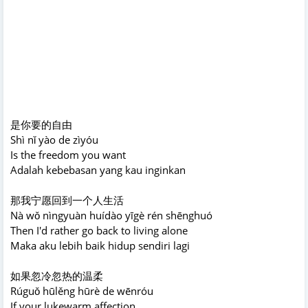
是你要的自由
Shì nǐ yào de zìyóu
Is the freedom you want
Adalah kebebasan yang kau inginkan
那我宁愿回到一个人生活
Nà wǒ nìngyuàn huídào yīgè rén shēnghuó
Then I'd rather go back to living alone
Maka aku lebih baik hidup sendiri lagi
如果忽冷忽热的温柔
Rúguǒ hūlěng hūrè de wēnróu
If your lukewarm affection