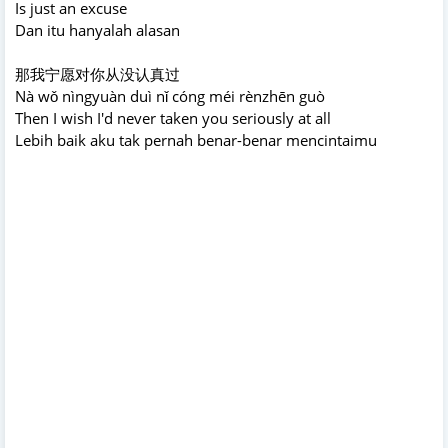
Is just an excuse
Dan itu hanyalah alasan
那我宁愿对你从没认真过
Nà wǒ nìngyuàn duì nǐ cóng méi rènzhēn guò
Then I wish I'd never taken you seriously at all
Lebih baik aku tak pernah benar-benar mencintaimu