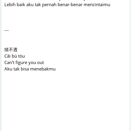
Lebih baik aku tak pernah benar-benar mencintaimu
---
猜不透
Cāi bù tòu
Can't figure you out
Aku tak bisa menebakmu