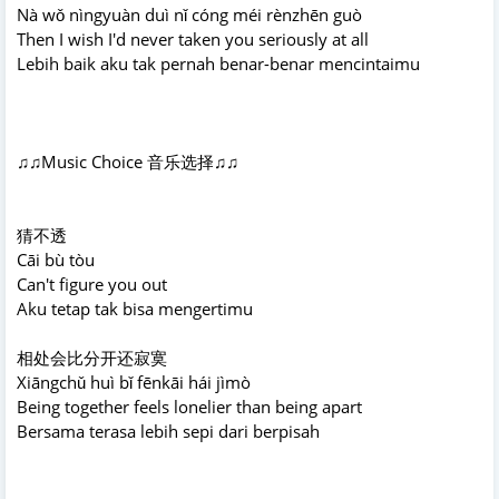
Nà wǒ nìngyuàn duì nǐ cóng méi rènzhēn guò
Then I wish I'd never taken you seriously at all
Lebih baik aku tak pernah benar-benar mencintaimu
♫♫Music Choice 音乐选择♫♫
猜不透
Cāi bù tòu
Can't figure you out
Aku tetap tak bisa mengertimu
相处会比分开还寂寞
Xiāngchǔ huì bǐ fēnkāi hái jìmò
Being together feels lonelier than being apart
Bersama terasa lebih sepi dari berpisah