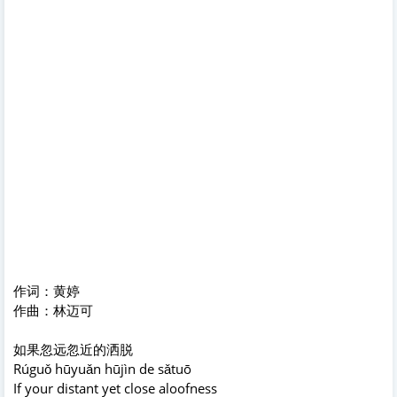
作词：黄婷
作曲：林迈可
如果忽远忽近的洒脱
Rúguǒ hūyuǎn hūjìn de sǎtuō
If your distant yet close aloofness