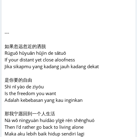
---
如果忽远忽近的洒脱
Rúguǒ hūyuǎn hūjìn de sǎtuō
If your distant yet close aloofness
Jika sikapmu yang kadang jauh kadang dekat
是你要的自由
Shì nǐ yào de zìyóu
Is the freedom you want
Adalah kebebasan yang kau inginkan
那我宁愿回到一个人生活
Nà wǒ nìngyuàn huídào yīgè rén shēnghuó
Then I'd rather go back to living alone
Maka aku lebih baik hidup sendiri lagi