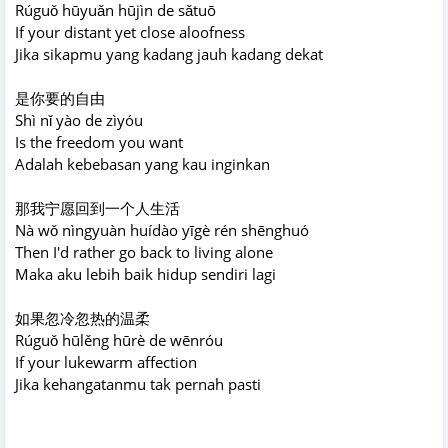
Rúguǒ hūyuǎn hūjìn de sǎtuō
If your distant yet close aloofness
Jika sikapmu yang kadang jauh kadang dekat
是你要的自由
Shì nǐ yào de zìyóu
Is the freedom you want
Adalah kebebasan yang kau inginkan
那我宁愿回到一个人生活
Nà wǒ nìngyuàn huídào yīgè rén shēnghuó
Then I'd rather go back to living alone
Maka aku lebih baik hidup sendiri lagi
如果忽冷忽热的温柔
Rúguǒ hūlěng hūrè de wēnróu
If your lukewarm affection
Jika kehangatanmu tak pernah pasti