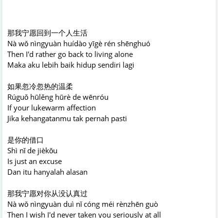
那我宁愿回到一个人生活
Nà wǒ nìngyuàn huídào yīgè rén shēnghuó
Then I'd rather go back to living alone
Maka aku lebih baik hidup sendiri lagi
如果忽冷忽热的温柔
Rúguǒ hūlěng hūrè de wēnróu
If your lukewarm affection
Jika kehangatanmu tak pernah pasti
是你的借口
Shì nǐ de jièkǒu
Is just an excuse
Dan itu hanyalah alasan
那我宁愿对你从没认真过
Nà wǒ nìngyuàn duì nǐ cóng méi rènzhēn guò
Then I wish I'd never taken you seriously at all