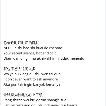
你最近时好时坏的沉默
Nǐ zuìjìn shí hǎo shí huài de chénmò
Your recent silence, hot and cold
Diam dan dinginmu akhir-akhir ini tidak menentu
我也不想去追问太多
Wǒ yě bù xiǎng qù zhuīwèn tài duō
I don’t even want to ask anymore
Aku pun tak ingin banyak bertanya
让试探为彼此的心上了锁
Ràng shìtàn wèi bǐcǐ de xīn shàngle suǒ
Letting tests and doubts lock away our hearts