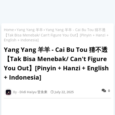
Home
Yang Yang 羊羊
Yang Yang 羊羊 - Cai Bu Tou 猜不透
【Tak Bisa Menebak/ Can't Figure You Out】[Pinyin + Hanzi +
English + Indonesia]
Yang Yang 羊羊 - Cai Bu Tou 猜不透
【Tak Bisa Menebak/ Can't Figure
You Out】[Pinyin + Hanzi + English
+ Indonesia]
0
Didi Haiyu 甘永来
July 22, 2025