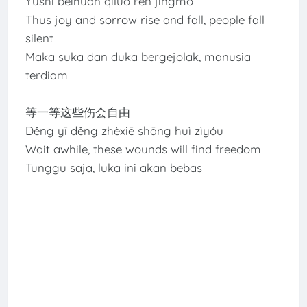
Yúshì bēihuān qǐluò rén jìngmò
Thus joy and sorrow rise and fall, people fall
silent
Maka suka dan duka bergejolak, manusia
terdiam
等一等这些伤会自由
Děng yī děng zhèxiē shāng huì zìyóu
Wait awhile, these wounds will find freedom
Tunggu saja, luka ini akan bebas