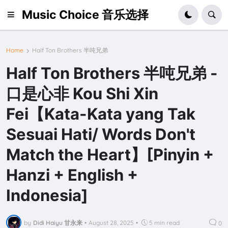
Music Choice 音乐选择
Home
Half Ton Brothers 半吨兄弟
Half Ton Brothers 半吨兄弟 -
口是心非 Kou Shi Xin
Fei【Kata-Kata yang Tak
Sesuai Hati/ Words Don't
Match the Heart】[Pinyin +
Hanzi + English +
Indonesia]
by
Didi Haiyu 甘永来
•
August 28, 2025
•
5 min read
0