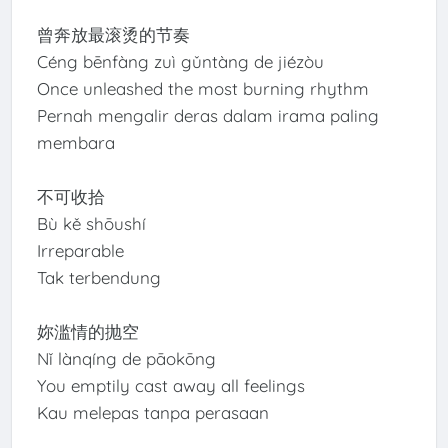
曾奔放最滚烫的节奏
Céng bēnfàng zuì gǔntàng de jiézòu
Once unleashed the most burning rhythm
Pernah mengalir deras dalam irama paling
membara
不可收拾
Bù kě shōushí
Irreparable
Tak terbendung
妳滥情的抛空
Nǐ lànqíng de pāokōng
You emptily cast away all feelings
Kau melepas tanpa perasaan