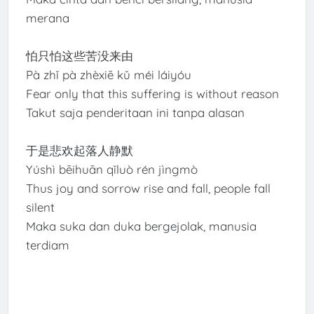
merana
怕只怕这些苦没来由
Pà zhǐ pà zhèxiē kǔ méi láiyóu
Fear only that this suffering is without reason
Takut saja penderitaan ini tanpa alasan
于是悲欢起落人静默
Yúshì bēihuān qǐluò rén jìngmò
Thus joy and sorrow rise and fall, people fall
silent
Maka suka dan duka bergejolak, manusia
terdiam