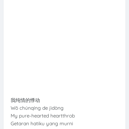
我纯情的悸动
Wǒ chúnqíng de jìdòng
My pure-hearted heartthrob
Getaran hatiku yang murni