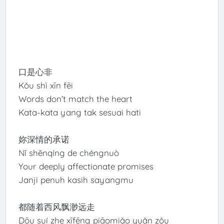
口是心非
Kǒu shì xīn fēi
Words don’t match the heart
Kata-kata yang tak sesuai hati
妳深情的承诺
Nǐ shēnqíng de chéngnuò
Your deeply affectionate promises
Janji penuh kasih sayangmu
都随着西风飘渺远走
Dōu suí zhe xīfēng piāomiǎo yuǎn zǒu