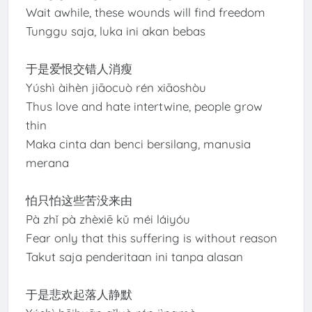
Wait awhile, these wounds will find freedom
Tunggu saja, luka ini akan bebas
于是爱恨交错人消瘦
Yúshì àihèn jiāocuò rén xiāoshòu
Thus love and hate intertwine, people grow
thin
Maka cinta dan benci bersilang, manusia
merana
怕只怕这些苦没来由
Pà zhǐ pà zhèxiē kǔ méi láiyóu
Fear only that this suffering is without reason
Takut saja penderitaan ini tanpa alasan
于是悲欢起落人静默