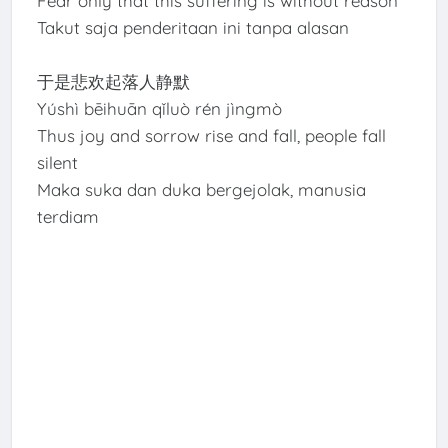
Fear only that this suffering is without reason
Takut saja penderitaan ini tanpa alasan
于是悲欢起落人静默
Yúshì bēihuān qǐluò rén jìngmò
Thus joy and sorrow rise and fall, people fall
silent
Maka suka dan duka bergejolak, manusia
terdiam