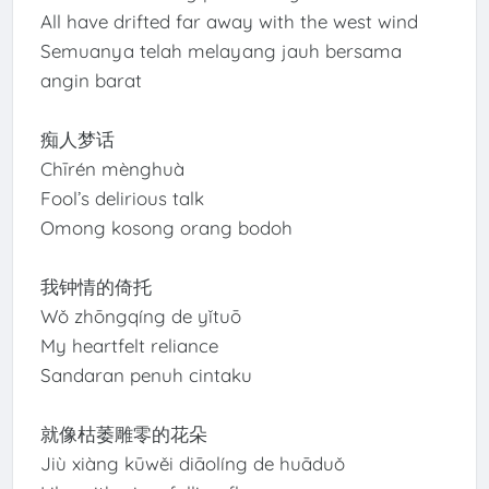
All have drifted far away with the west wind
Semuanya telah melayang jauh bersama
angin barat
痴人梦话
Chīrén mènghuà
Fool’s delirious talk
Omong kosong orang bodoh
我钟情的倚托
Wǒ zhōngqíng de yǐtuō
My heartfelt reliance
Sandaran penuh cintaku
就像枯萎雕零的花朵
Jiù xiàng kūwěi diāolíng de huāduǒ