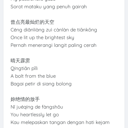
Sorot mataku yang penuh gairah
曾点亮最灿烂的天空
Céng diǎnliàng zuì cànlàn de tiānkōng
Once lit up the brightest sky
Pernah menerangi langit paling cerah
晴天霹雳
Qíngtiān pīlì
A bolt from the blue
Bagai petir di siang bolong
妳绝情的放手
Nǐ juéqíng de fàngshǒu
You heartlessly let go
Kau melepaskan tangan dengan hati kejam