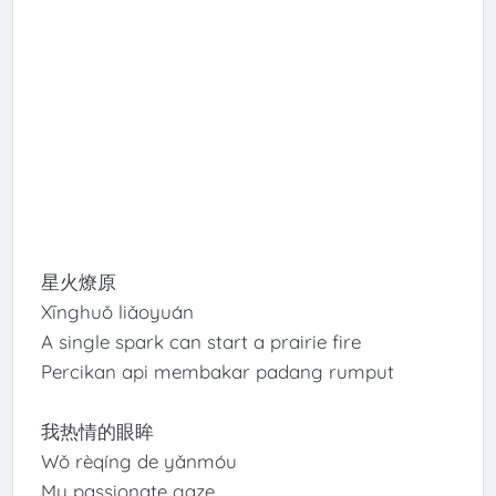
星火燎原
Xīnghuǒ liǎoyuán
A single spark can start a prairie fire
Percikan api membakar padang rumput
我热情的眼眸
Wǒ rèqíng de yǎnmóu
My passionate gaze