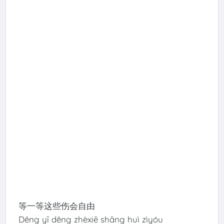
等一等这些伤会自由
Děng yī děng zhèxiē shāng huì zìyóu