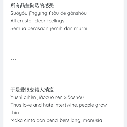
所有晶莹剔透的感受
Suǒyǒu jīngyíng tìtòu de gǎnshòu
All crystal-clear feelings
Semua perasaan jernih dan murni
---
于是爱恨交错人消瘦
Yúshì àihèn jiāocuò rén xiāoshòu
Thus love and hate intertwine, people grow
thin
Maka cinta dan benci bersilang, manusia