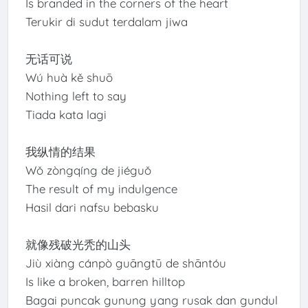
Is branded in the corners of the heart
Terukir di sudut terdalam jiwa
无话可说
Wú huà kě shuō
Nothing left to say
Tiada kata lagi
我纵情的结果
Wǒ zòngqíng de jiéguǒ
The result of my indulgence
Hasil dari nafsu bebasku
就像残破光秃的山头
Jiù xiàng cánpò guāngtū de shāntóu
Is like a broken, barren hilltop
Bagai puncak gunung yang rusak dan gundul