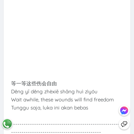
等一等这些伤会自由
Děng yī děng zhèxiē shāng huì zìyóu
Wait awhile, these wounds will find freedom
Tunggu saja, luka ini akan bebas
-----------------------------------------------------
-------------------------------------------