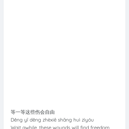
等一等这些伤会自由
Děng yī děng zhèxiē shāng huì zìyóu
Wait awhile, these wounds will find freedom