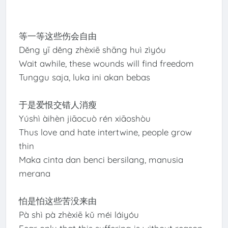
等一等这些伤会自由
Děng yī děng zhèxiē shāng huì zìyóu
Wait awhile, these wounds will find freedom
Tunggu saja, luka ini akan bebas
于是爱恨交错人消瘦
Yúshì àihèn jiāocuò rén xiāoshòu
Thus love and hate intertwine, people grow
thin
Maka cinta dan benci bersilang, manusia
merana
怕是怕这些苦没来由
Pà shì pà zhèxiē kǔ méi láiyóu