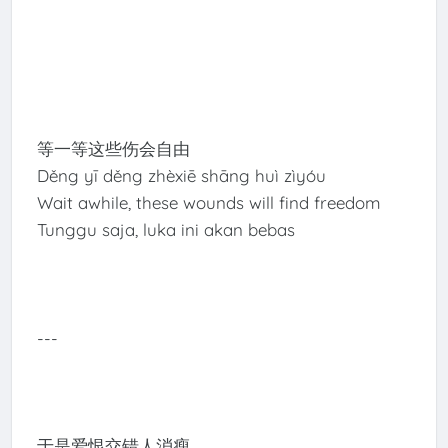
等一等这些伤会自由
Děng yī děng zhèxiē shāng huì zìyóu
Wait awhile, these wounds will find freedom
Tunggu saja, luka ini akan bebas
---
于是爱恨交错人消瘦