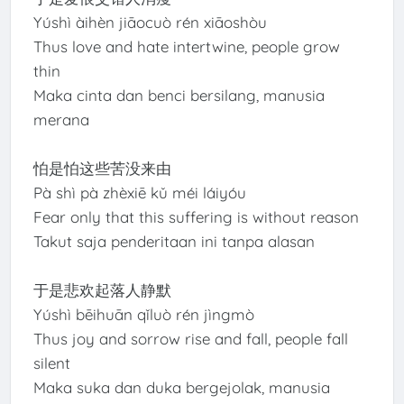
Yúshì àihèn jiāocuò rén xiāoshòu
Thus love and hate intertwine, people grow
thin
Maka cinta dan benci bersilang, manusia
merana
怕是怕这些苦没来由
Pà shì pà zhèxiē kǔ méi láiyóu
Fear only that this suffering is without reason
Takut saja penderitaan ini tanpa alasan
于是悲欢起落人静默
Yúshì bēihuān qǐluò rén jìngmò
Thus joy and sorrow rise and fall, people fall
silent
Maka suka dan duka bergejolak, manusia