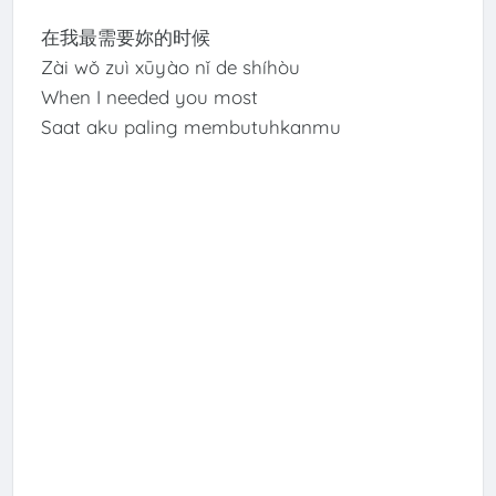
在我最需要妳的时候
Zài wǒ zuì xūyào nǐ de shíhòu
When I needed you most
Saat aku paling membutuhkanmu