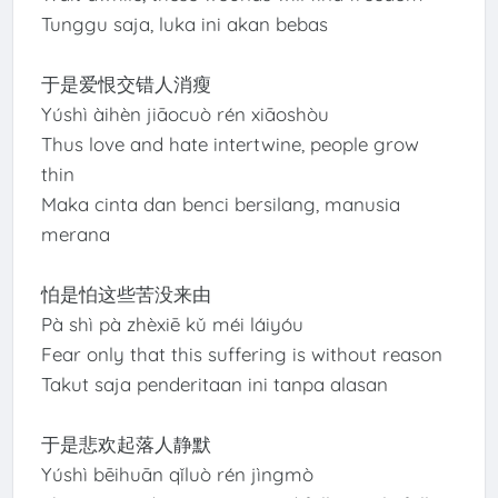
Tunggu saja, luka ini akan bebas
于是爱恨交错人消瘦
Yúshì àihèn jiāocuò rén xiāoshòu
Thus love and hate intertwine, people grow
thin
Maka cinta dan benci bersilang, manusia
merana
怕是怕这些苦没来由
Pà shì pà zhèxiē kǔ méi láiyóu
Fear only that this suffering is without reason
Takut saja penderitaan ini tanpa alasan
于是悲欢起落人静默
Yúshì bēihuān qǐluò rén jìngmò