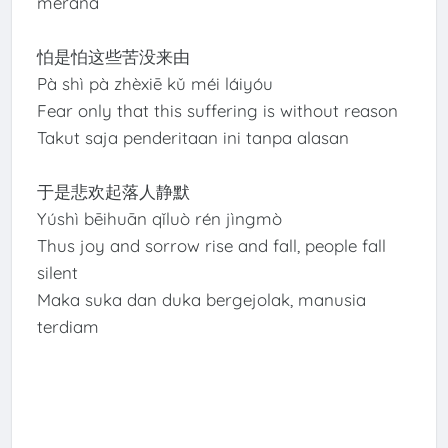
merana
怕是怕这些苦没来由
Pà shì pà zhèxiē kǔ méi láiyóu
Fear only that this suffering is without reason
Takut saja penderitaan ini tanpa alasan
于是悲欢起落人静默
Yúshì bēihuān qǐluò rén jìngmò
Thus joy and sorrow rise and fall, people fall
silent
Maka suka dan duka bergejolak, manusia
terdiam