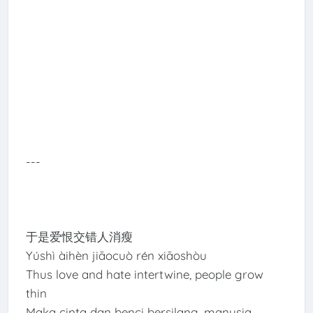
---
于是爱恨交错人消瘦
Yúshì àihèn jiāocuò rén xiāoshòu
Thus love and hate intertwine, people grow
thin
Maka cinta dan benci bersilang, manusia