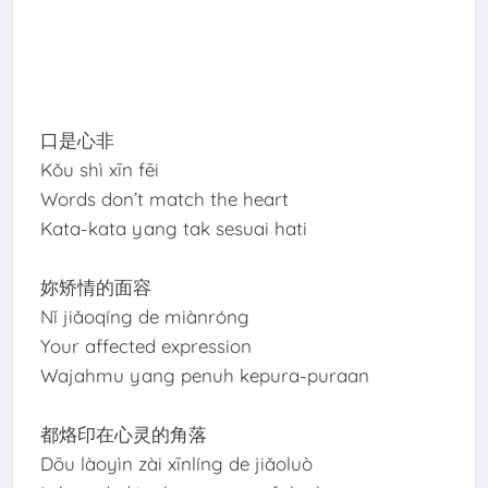
口是心非
Kǒu shì xīn fēi
Words don’t match the heart
Kata-kata yang tak sesuai hati
妳矫情的面容
Nǐ jiǎoqíng de miànróng
Your affected expression
Wajahmu yang penuh kepura-puraan
都烙印在心灵的角落
Dōu làoyìn zài xīnlíng de jiǎoluò