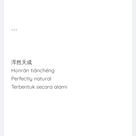
---
浑然天成
Húnrán tiānchéng
Perfectly natural
Terbentuk secara alami