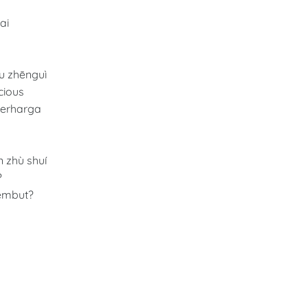
ai
ōu zhēnguì
cious
berharga
n zhù shuí
?
lembut?