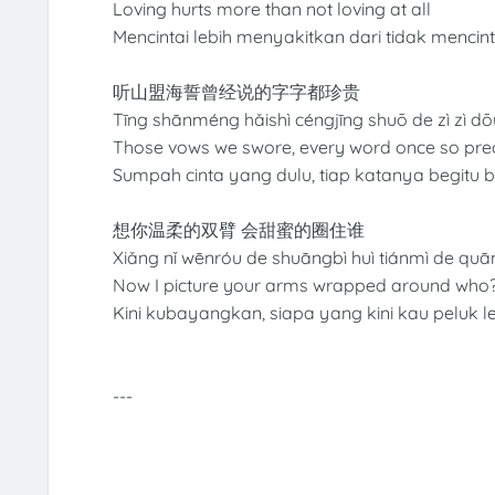
Loving hurts more than not loving at all
Mencintai lebih menyakitkan dari tidak mencint
听山盟海誓曾经说的字字都珍贵
Tīng shānméng hǎishì céngjīng shuō de zì zì d
Those vows we swore, every word once so pre
Sumpah cinta yang dulu, tiap katanya begitu 
想你温柔的双臂 会甜蜜的圈住谁
Xiǎng nǐ wēnróu de shuāngbì huì tiánmì de quā
Now I picture your arms wrapped around who
Kini kubayangkan, siapa yang kini kau peluk 
---