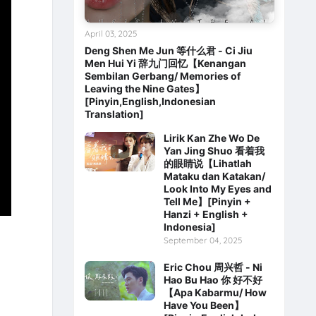
April 03, 2025
Deng Shen Me Jun 等什么君 - Ci Jiu
Men Hui Yi 辞九门回忆【Kenangan
Sembilan Gerbang/ Memories of
Leaving the Nine Gates】
[Pinyin,English,Indonesian
Translation]
Lirik Kan Zhe Wo De
Yan Jing Shuo 看着我
的眼睛说【Lihatlah
Mataku dan Katakan/
Look Into My Eyes and
Tell Me】[Pinyin +
Hanzi + English +
Indonesia]
September 04, 2025
Eric Chou 周兴哲 - Ni
Hao Bu Hao 你 好不好
【Apa Kabarmu/ How
Have You Been】