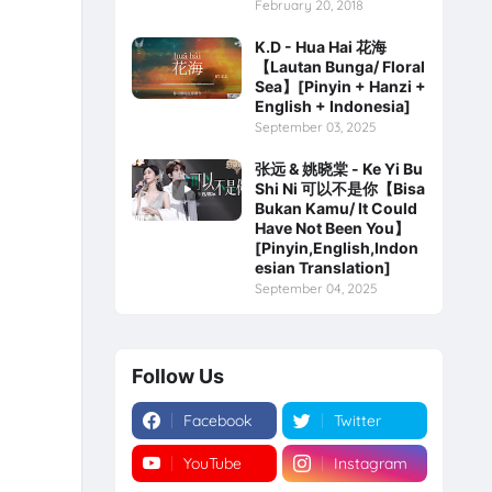
February 20, 2018
K.D - Hua Hai 花海
【Lautan Bunga/ Floral
Sea】[Pinyin + Hanzi +
English + Indonesia]
September 03, 2025
张远 & 姚晓棠 - Ke Yi Bu
Shi Ni 可以不是你【Bisa
Bukan Kamu/ It Could
Have Not Been You】
[Pinyin,English,Indon
esian Translation]
September 04, 2025
Follow Us
Facebook
Twitter
YouTube
Instagram