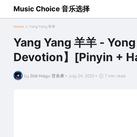
Music Choice 音乐选择
Home
Yang Yang 羊羊
Yang Yang 羊羊 - Yong
Devotion】[Pinyin + Ha
by
Didi Haiyu 甘永来
•
July 24, 2025
•
7 min read