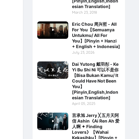
[Pinyin,English,Indon
esian Translation]
March 23, 2018
Eric Chou 周兴哲 - All
For You【Semuanya
Untukmu/ All For
You】[Pinyin + Hanzi
+ English + Indonesia]
July 23, 2026
Dai Yutong 戴羽彤 - Ke
Yi Bu Shi Ni 可以不是你
【Bisa Bukan Kamu/ It
Could Have Not Been
You】
[Pinyin,English,Indon
esian Translation]
April 05, 2025
言承旭 Jerry ╳ 五月天阿
信 Ashin《Ai Ren Ah 爱
人啊 ✦ Finding
Lovers》【Wahai
Kekasihku】[Pinyin +