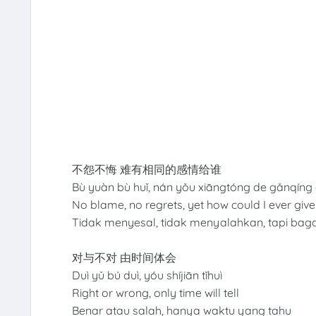
不怨不悔 难有相同的感情给谁
Bù yuàn bù huǐ, nán yǒu xiāngtóng de gǎnqíng 
No blame, no regrets, yet how could I ever give
Tidak menyesal, tidak menyalahkan, tapi bag
对与不对 由时间体会
Duì yǔ bú duì, yóu shíjiān tǐhuì
Right or wrong, only time will tell
Benar atau salah, hanya waktu yang tahu