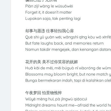
Piàn zìjǐ wàng le wúsuǒwèi
Forget it, it doesn’t matter
Lupakan saja, tak penting lagi
却事与愿违 往事轻扣我心扉
Què shì yǔ yuàn wéi, wǎngshì qīng kòu wǒ xīnfē
But fate laughs back, and memories return
Namun takdir mengejek, dan kenangan datang
花开的美 美不过你笑容的妩媚
Huā kāi de měi, měi búguò nǐ xiàoróng de wǔm
Blossoms may bloom bright, but none match y
Bunga bermekaran indah, tapi di kalahkan o
午夜梦回 怕景物憔悴
Wǔyè mèng huí, pà jǐngwù qiáocuì
Midnight dreams haunt me—afraid the world h