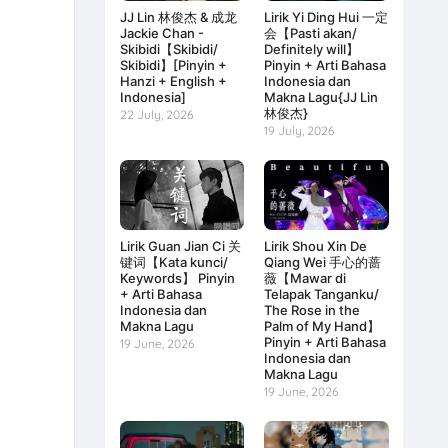
JJ Lin 林俊杰 & 成龙
Lirik Yi Ding Hui 一定
Jackie Chan -
会【Pasti akan/
Skibidi【Skibidi/
Definitely will】
Skibidi】[Pinyin +
Pinyin + Arti Bahasa
Hanzi + English +
Indonesia dan
Indonesia]
Makna Lagu{JJ Lin
林俊杰}
22 July, 2026
19 July, 2026
Lirik Guan Jian Ci 关
Lirik Shou Xin De
键词【Kata kunci/
Qiang Wei 手心的蔷
Keywords】 Pinyin
薇【Mawar di
+ Arti Bahasa
Telapak Tanganku/
Indonesia dan
The Rose in the
Makna Lagu
Palm of My Hand】
Pinyin + Arti Bahasa
19 June, 2026
Indonesia dan
Makna Lagu
19 June, 2026