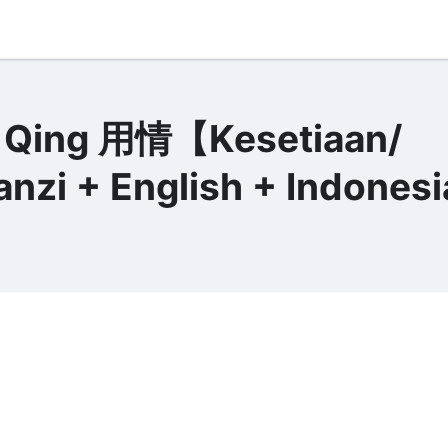
 Qing 用情【Kesetiaan/
nzi + English + Indonesi