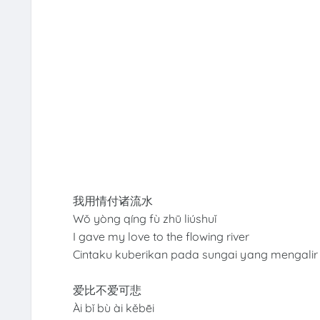
我用情付诸流水
Wǒ yòng qíng fù zhū liúshuǐ
I gave my love to the flowing river
Cintaku kuberikan pada sungai yang mengalir
爱比不爱可悲
Ài bǐ bù ài kěbēi