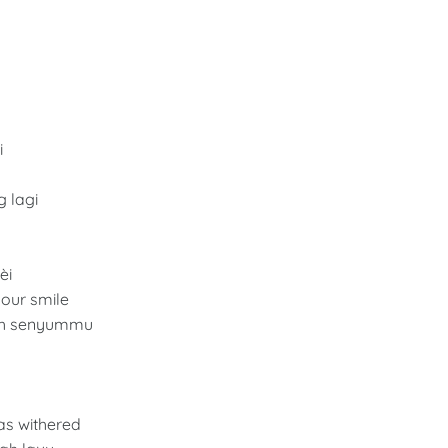
i
 lagi
èi
our smile
leh senyummu
as withered