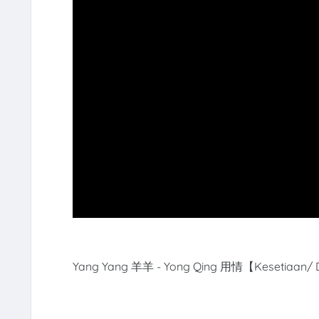
Yang Yang 羊羊 - Yong Qing 用情【Kesetiaan/ Dev