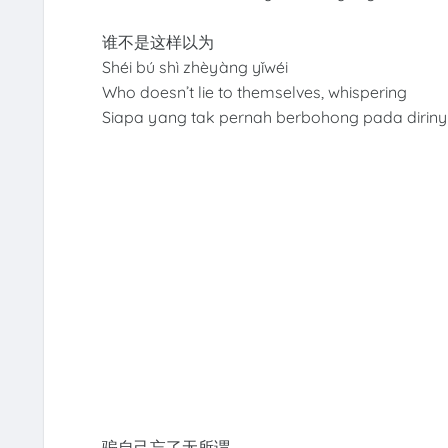
谁不是这样以为
Shéi bú shì zhèyàng yǐwéi
Who doesn’t lie to themselves, whispering
Siapa yang tak pernah berbohong pada dirinya
骗自己忘了无所谓