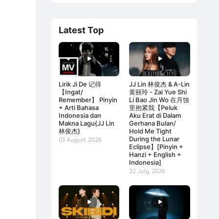
Latest Top
Lirik Ji De 记得
JJ Lin 林俊杰 & A-Lin
【Ingat/
黄丽玲 - Zai Yue Shi
Remember】 Pinyin
Li Bao Jin Wo 在月蚀
+ Arti Bahasa
里抱紧我【Peluk
Indonesia dan
Aku Erat di Dalam
Makna Lagu{JJ Lin
Gerhana Bulan/
林俊杰}
Hold Me Tight
During the Lunar
03 August, 2026
Eclipse】[Pinyin +
Hanzi + English +
Indonesia]
22 July, 2026