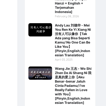
Hanzi + English +
Terjemahan
Indonesia]
February 08, 2026
Andy Lau 刘德华 - Mei
You Ren Ke Yi Xiang Ni
没有人可以像你【Tak
Ada yang Bisa Seperti
Kamu/ No One Can Be
Like You】
[Pinyin,English,Indon
esian Translation]
April 03, 2025
Wang Jie 王杰 - Wo Shi
Zhen De Ai Shang Ni 我
是真的爱上你【Aku
Benar-benar Jatuh
Cinta Padamu/ I've
Really Fallen in Love
with You】
[Pinyin,English,Indon
esian Translation]