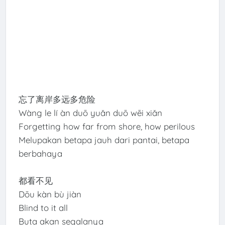
忘了离岸多远多危险
Wàng le lí àn duō yuǎn duō wēi xiǎn
Forgetting how far from shore, how perilous
Melupakan betapa jauh dari pantai, betapa
berbahaya
都看不见
Dōu kàn bù jiàn
Blind to it all
Buta akan segalanya