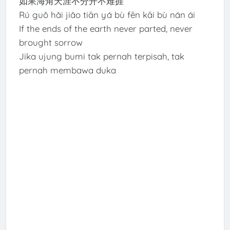
如果海角天涯不分开不难捱
Rú guǒ hǎi jiǎo tiān yá bù fēn kāi bù nán ái
If the ends of the earth never parted, never
brought sorrow
Jika ujung bumi tak pernah terpisah, tak
pernah membawa duka