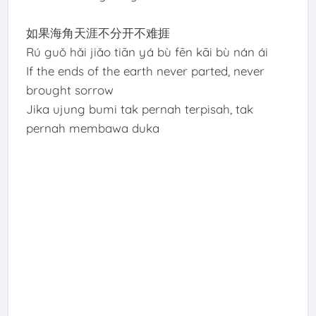
如果海角天涯不分开不难捱
Rú guǒ hǎi jiǎo tiān yá bù fēn kāi bù nán ái
If the ends of the earth never parted, never
brought sorrow
Jika ujung bumi tak pernah terpisah, tak
pernah membawa duka