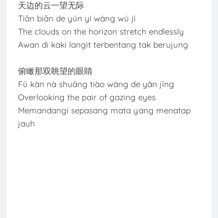
天边的云一望无际
Tiān biān de yún yí wàng wú jì
The clouds on the horizon stretch endlessly
Awan di kaki langit terbentang tak berujung
俯瞰那双眺望的眼睛
Fǔ kàn nà shuāng tiào wàng de yǎn jīng
Overlooking the pair of gazing eyes
Memandangi sepasang mata yang menatap
jauh