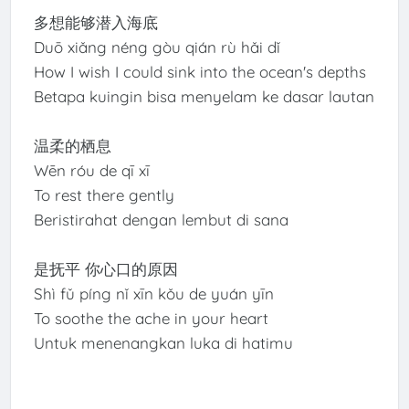
多想能够潜入海底
Duō xiǎng néng gòu qián rù hǎi dǐ
How I wish I could sink into the ocean's depths
Betapa kuingin bisa menyelam ke dasar lautan
温柔的栖息
Wēn róu de qī xī
To rest there gently
Beristirahat dengan lembut di sana
是抚平 你心口的原因
Shì fǔ píng nǐ xīn kǒu de yuán yīn
To soothe the ache in your heart
Untuk menenangkan luka di hatimu