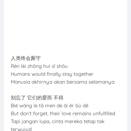
人类终会厮守
Rén lèi zhōng huì sī shǒu
Humans would finally stay together
Manusia akhirnya akan bersama selamanya
别忘了 它们的爱而 不得
Bié wàng le tā men de ài ér bù dé
But don’t forget, their love remains unfulfilled
Tapi jangan lupa, cinta mereka tetap tak
terwujud