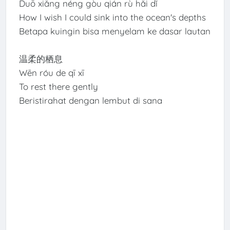
Duō xiǎng néng gòu qián rù hǎi dǐ
How I wish I could sink into the ocean's depths
Betapa kuingin bisa menyelam ke dasar lautan
温柔的栖息
Wēn róu de qī xī
To rest there gently
Beristirahat dengan lembut di sana