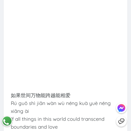
如果世间万物能跨越能相爱
Rú guǒ shì jiān wàn wù néng kuà yuè néng
xiāng ài
If all things in this world could transcend
boundaries and love