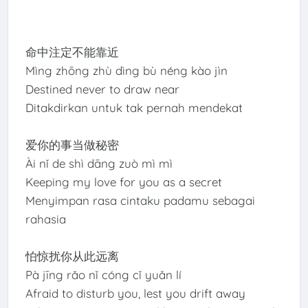
命中注定不能靠近
Mìng zhōng zhù dìng bù néng kào jìn
Destined never to draw near
Ditakdirkan untuk tak pernah mendekat
爱你的事当做秘密
Ài nǐ de shì dāng zuò mì mì
Keeping my love for you as a secret
Menyimpan rasa cintaku padamu sebagai
rahasia
怕惊扰你从此远离
Pà jīng rǎo nǐ cóng cǐ yuǎn lí
Afraid to disturb you, lest you drift away