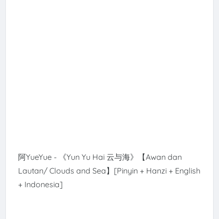
阿YueYue - 《Yun Yu Hai 云与海》【Awan dan
Lautan/ Clouds and Sea】[Pinyin + Hanzi + English
+ Indonesia]