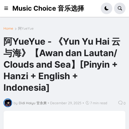
Music Choice 音乐选择
Home
阿YueYue
阿YueYue - 《Yun Yu Hai 云
与海》【Awan dan Lautan/
Clouds and Sea】[Pinyin +
Hanzi + English +
Indonesia]
by
Didi Haiyu 甘永来
•
December 29, 2025
•
7 min read
0