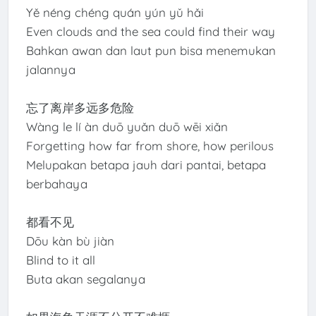
Yě néng chéng quán yún yǔ hǎi
Even clouds and the sea could find their way
Bahkan awan dan laut pun bisa menemukan
jalannya
忘了离岸多远多危险
Wàng le lí àn duō yuǎn duō wēi xiǎn
Forgetting how far from shore, how perilous
Melupakan betapa jauh dari pantai, betapa
berbahaya
都看不见
Dōu kàn bù jiàn
Blind to it all
Buta akan segalanya