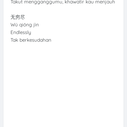
Takut mengganggumu, khawatir kau menjauh
无穷尽
Wú qióng jìn
Endlessly
Tak berkesudahan