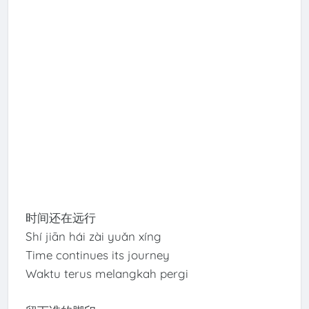
时间还在远行
Shí jiān hái zài yuǎn xíng
Time continues its journey
Waktu terus melangkah pergi