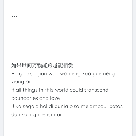
---
如果世间万物能跨越能相爱
Rú guǒ shì jiān wàn wù néng kuà yuè néng
xiāng ài
If all things in this world could transcend
boundaries and love
Jika segala hal di dunia bisa melampaui batas
dan saling mencintai