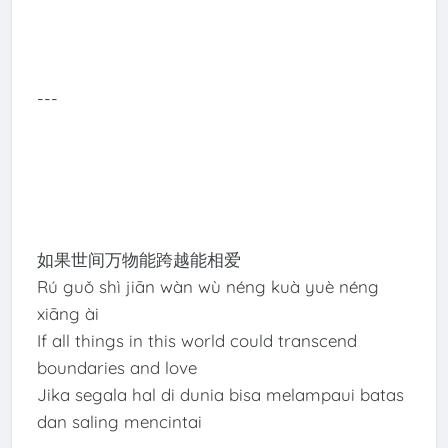
---
如果世间万物能跨越能相爱
Rú guǒ shì jiān wàn wù néng kuà yuè néng
xiāng ài
If all things in this world could transcend
boundaries and love
Jika segala hal di dunia bisa melampaui batas
dan saling mencintai