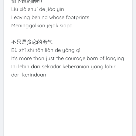
留下谁的脚印
Liú xià shuí de jiǎo yìn
Leaving behind whose footprints
Meninggalkan jejak siapa
不只是贪恋的勇气
Bù zhǐ shì tān liàn de yǒng qì
It's more than just the courage born of longing
Ini lebih dari sekadar keberanian yang lahir
dari kerinduan