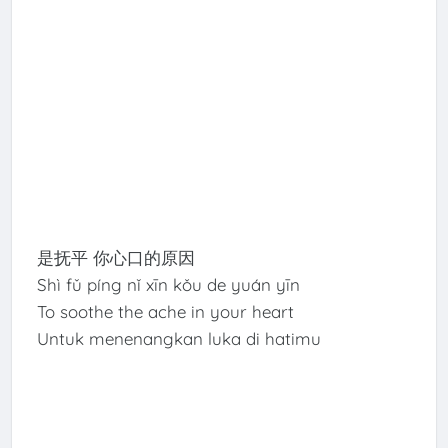
是抚平 你心口的原因
Shì fǔ píng nǐ xīn kǒu de yuán yīn
To soothe the ache in your heart
Untuk menenangkan luka di hatimu