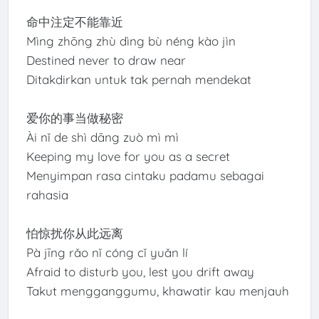
命中注定不能靠近
Mìng zhōng zhù dìng bù néng kào jìn
Destined never to draw near
Ditakdirkan untuk tak pernah mendekat
爱你的事当做秘密
Ài nǐ de shì dāng zuò mì mì
Keeping my love for you as a secret
Menyimpan rasa cintaku padamu sebagai
rahasia
怕惊扰你从此远离
Pà jīng rǎo nǐ cóng cǐ yuǎn lí
Afraid to disturb you, lest you drift away
Takut mengganggumu, khawatir kau menjauh