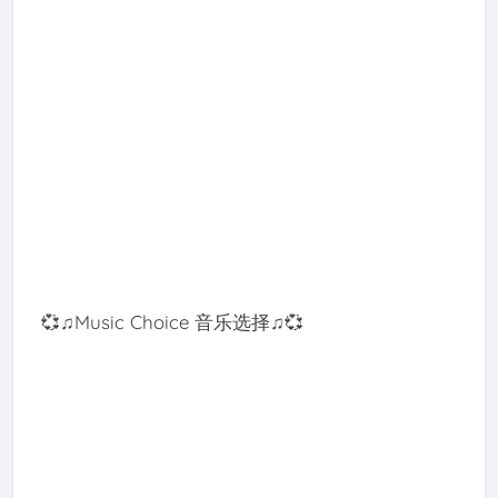
💞♫Music Choice 音乐选择♫💞