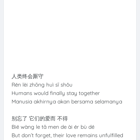
人类终会厮守
Rén lèi zhōng huì sī shǒu
Humans would finally stay together
Manusia akhirnya akan bersama selamanya
别忘了 它们的爱而 不得
Bié wàng le tā men de ài ér bù dé
But don’t forget, their love remains unfulfilled