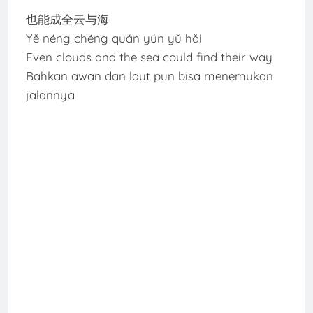
也能成全云与海
Yě néng chéng quán yún yǔ hǎi
Even clouds and the sea could find their way
Bahkan awan dan laut pun bisa menemukan
jalannya