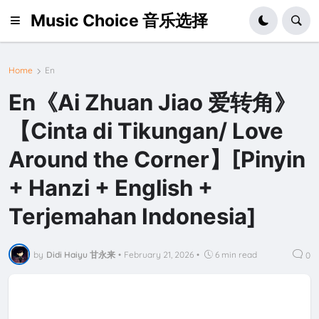
Music Choice 音乐选择
Home
En
En《Ai Zhuan Jiao 爱转角》
【Cinta di Tikungan/ Love
Around the Corner】[Pinyin
+ Hanzi + English +
Terjemahan Indonesia]
by
Didi Haiyu 甘永来
•
February 21, 2026
•
6 min read
0