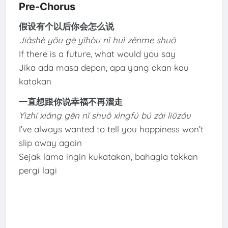
Pre-Chorus
假设有个以后你会怎么说
Jiǎshè yǒu gè yǐhòu nǐ huì zěnme shuō
If there is a future, what would you say
Jika ada masa depan, apa yang akan kau
katakan
一直想跟你说幸福不再溜走
Yìzhí xiǎng gēn nǐ shuō xìngfú bú zài liūzǒu
I’ve always wanted to tell you happiness won’t
slip away again
Sejak lama ingin kukatakan, bahagia takkan
pergi lagi