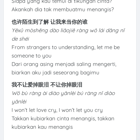
Siapa yang kau temui di tikungan cinta?
Akankah dia tak membuatmu menangis?
也许陌生到了解 让我来当你的谁
Yěxǔ mòshēng dào liǎojiě ràng wǒ lái dāng nǐ
de shéi
From strangers to understanding, let me be
someone to you
Dari orang asing menjadi saling mengerti,
biarkan aku jadi seseorang bagimu
我不让爱掉眼泪 不让你掉眼泪
Wǒ bù ràng ài diào yǎnlèi bú ràng nǐ diào
yǎnlèi
I won’t let love cry, I won’t let you cry
Takkan kubiarkan cinta menangis, takkan
kubiarkan kau menangis