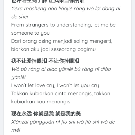
也许陌生到了解 让我来当你的谁
Yěxǔ mòshēng dào liǎojiě ràng wǒ lái dāng nǐ
de shéi
From strangers to understanding, let me be
someone to you
Dari orang asing menjadi saling mengerti,
biarkan aku jadi seseorang bagimu
我不让爱掉眼泪 不让你掉眼泪
Wǒ bù ràng ài diào yǎnlèi bú ràng nǐ diào
yǎnlèi
I won’t let love cry, I won’t let you cry
Takkan kubiarkan cinta menangis, takkan
kubiarkan kau menangis
现在永远 你就是我 就是我的美
Xiànzài yǒngyuǎn nǐ jiù shì wǒ jiù shì wǒ de
měi