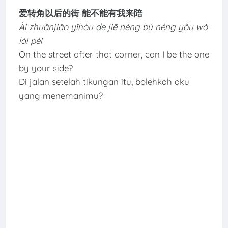
爱转角以后的街 能不能有我来陪
Ài zhuǎnjiǎo yǐhòu de jiē néng bù néng yǒu wǒ
lái péi
On the street after that corner, can I be the one
by your side?
Di jalan setelah tikungan itu, bolehkah aku
yang menemanimu?