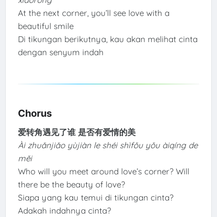
At the next corner, you’ll see love with a
beautiful smile
Di tikungan berikutnya, kau akan melihat cinta
dengan senyum indah
Chorus
爱转角遇见了谁 是否有爱情的美
Ài zhuǎnjiǎo yùjiàn le shéi shìfǒu yǒu àiqíng de
měi
Who will you meet around love’s corner? Will
there be the beauty of love?
Siapa yang kau temui di tikungan cinta?
Adakah indahnya cinta?