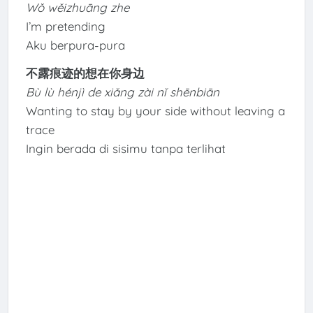
Wǒ wěizhuāng zhe
I’m pretending
Aku berpura-pura
不露痕迹的想在你身边
Bù lù hénjì de xiǎng zài nǐ shēnbiān
Wanting to stay by your side without leaving a
trace
Ingin berada di sisimu tanpa terlihat