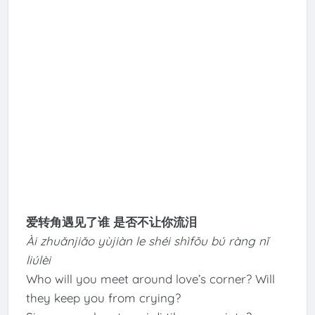
爱转角遇见了谁 是否不让你流泪
Ài zhuǎnjiǎo yùjiàn le shéi shìfǒu bú ràng nǐ
liúlèi
Who will you meet around love’s corner? Will
they keep you from crying?