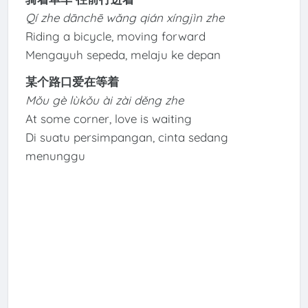
Qí zhe dānchē wǎng qián xíngjìn zhe
Riding a bicycle, moving forward
Mengayuh sepeda, melaju ke depan
某个路口爱在等着
Mǒu gè lùkǒu ài zài děng zhe
At some corner, love is waiting
Di suatu persimpangan, cinta sedang
menunggu