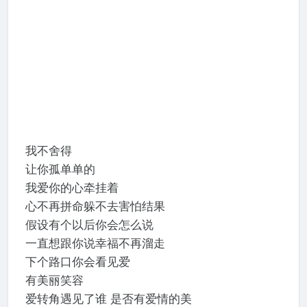
我不舍得
让你孤单单的
我爱你的心牵挂着
心不再拼命躲不去害怕结果
假设有个以后你会怎么说
一直想跟你说幸福不再溜走
下个路口你会看见爱
有美丽笑容
爱转角遇见了谁 是否有爱情的美