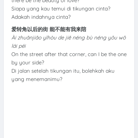
there be the beauty of love?
Siapa yang kau temui di tikungan cinta?
Adakah indahnya cinta?
爱转角以后的街 能不能有我来陪
Ài zhuǎnjiǎo yǐhòu de jiē néng bù néng yǒu wǒ
lái péi
On the street after that corner, can I be the one
by your side?
Di jalan setelah tikungan itu, bolehkah aku
yang menemanimu?