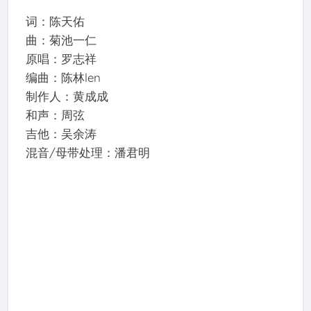
词：陈天佑
曲：菊池一仁
原唱：罗志祥
编曲：陈林len
制作人：黄成成
和声：周弦
吉他：吴余涛
混音/母带处理：潘君明