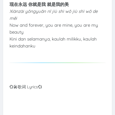
现在永远 你就是我 就是我的美
Xiànzài yǒngyuǎn nǐ jiù shì wǒ jiù shì wǒ de
měi
Now and forever, you are mine, you are my
beauty
Kini dan selamanya, kaulah milikku, kaulah
keindahanku
💞🎤歌词 Lyrics💞