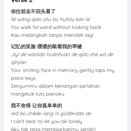
你往前走不回头看了
Nǐ wǎng qián zǒu bù huítóu kàn le
You walk forward without looking back
Kau melangkah tanpa menoleh lagi
记忆的笑脸 缓缓的敲着我的琴键
Jìyì de xiàoliǎn huǎnhuǎn de qiāo zhe wǒ de
qínjiàn
Your smiling face in memory gently taps my
piano keys
Senyummu dalam kenangan perlahan
mengetuk tuts pianoku
我不舍得 让你孤单单的
Wǒ bù shěde ràng nǐ gūdāndān de
I can’t bear to let you be lonely
Aku tak tega membiarkanmu sendiri