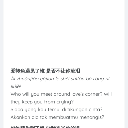
爱转角遇见了谁 是否不让你流泪
Ài zhuǎnjiǎo yùjiàn le shéi shìfǒu bú ràng nǐ
liúlèi
Who will you meet around love’s corner? Will
they keep you from crying?
Siapa yang kau temui di tikungan cinta?
Akankah dia tak membuatmu menangis?