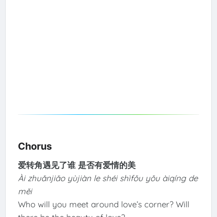
Chorus
爱转角遇见了谁 是否有爱情的美
Ài zhuǎnjiǎo yùjiàn le shéi shìfǒu yǒu àiqíng de
měi
Who will you meet around love’s corner? Will