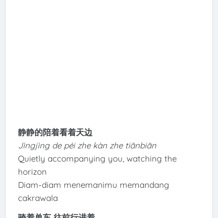
静静的陪着看着天边
Jìngjìng de péi zhe kàn zhe tiānbiān
Quietly accompanying you, watching the
horizon
Diam-diam menemanimu memandang
cakrawala
骑着单车 往前行进着