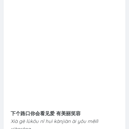
下个路口你会看见爱 有美丽笑容
Xià gè lùkǒu nǐ huì kànjiàn ài yǒu měilì
xiàoróng