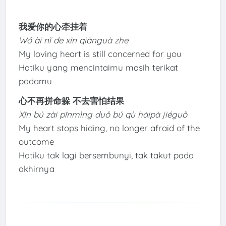
我爱你的心牵挂着
Wǒ ài nǐ de xīn qiānguà zhe
My loving heart is still concerned for you
Hatiku yang mencintaimu masih terikat
padamu
心不再拼命躲 不去害怕结果
Xīn bú zài pīnmìng duǒ bú qù hàipà jiéguǒ
My heart stops hiding, no longer afraid of the
outcome
Hatiku tak lagi bersembunyi, tak takut pada
akhirnya