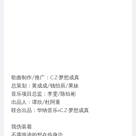
歌曲制作/推广：C.Z·梦想成真
总策划：黄成成/钱怡辰/果妹
音乐项目总监：李雯/陈钰彬
出品人：谭欣/杜阿童
联合出品：华纳音乐×C.Z·梦想成真
我伪装着
不露痕迹的想在你身边